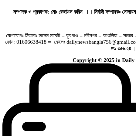
সম্পাদক ও প্রকাশক: মোঃ রেজাউল করিম
।। নির্বাহী সম্পাদকঃ সোলা
যোগাযোগঃ ঠিকানাঃ হাসেম মার্কেট = কুরগাও = নবীনগর = আশুলিয়া = সাভার 
ফোন: 01606638418 = মেইলঃ
dailynewsbangla756@gmail.c
নং: ৩৫৬-২৪ ||
Copyright ©️ 2025 in Dail