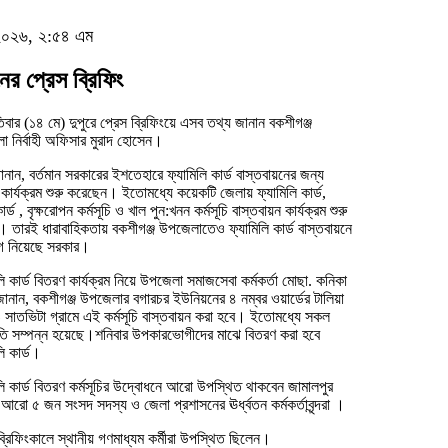
, ২০২৬, ২:৫৪ এম
ের প্রেস ব্রিফিং
তিবার (১৪ মে) দুপুরে প্রেস ব্রিফিংয়ে এসব তথ্য জানান বকশীগঞ্জ
 নির্বাহী অফিসার মুরাদ হোসেন।
ানান, বর্তমান সরকারের ইশতেহারে ফ্যামিলি কার্ড বাস্তবায়নের জন্য
কার্যক্রম শুরু করেছেন। ইতোমধ্যে কয়েকটি জেলায় ফ্যামিলি কার্ড,
র্ড , বৃক্ষরোপন কর্মসূচি ও খাল পুন:খনন কর্মসূচি বাস্তবায়ন কার্যক্রম শুরু
 তারই ধারাবাহিকতায় বকশীগঞ্জ উপজেলাতেও ফ্যামিলি কার্ড বাস্তবায়নে
গ নিয়েছে সরকার।
লি কার্ড বিতরণ কার্যক্রম নিয়ে উপজেলা সমাজসেবা কর্মকর্তা মোছা. কনিকা
জানান, বকশীগঞ্জ উপজেলার বগারচর ইউনিয়নের ৪ নম্বর ওয়ার্ডের টালিয়া
 সাতভিটা গ্রামে এই কর্মসূচি বাস্তবায়ন করা হবে। ইতোমধ্যে সকল
ুতি সম্পন্ন হয়েছে।শনিবার উপকারভোগীদের মাঝে বিতরণ করা হবে
লি কার্ড।
লি কার্ড বিতরণ কর্মসূচির উদ্বোধনে আরো উপস্থিত থাকবেন জামালপুর
আরো ৫ জন সংসদ সদস্য ও জেলা প্রশাসনের ঊর্ধ্বতন কর্মকর্তাবৃন্দরা ।
ব্রিফিংকালে স্থানীয় গণমাধ্যম কর্মীরা উপস্থিত ছিলেন।