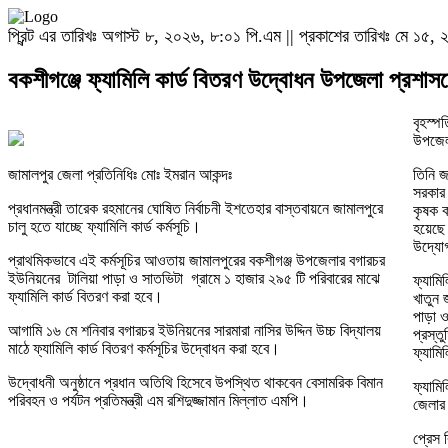
প্রিন্ট এর তারিখঃ অগাস্ট ৮, ২০২৬, ৮:০১ পি.এম || প্রকাশের তারিখঃ মে ১৫
বকশীগঞ্জে ফ্যামিলি কার্ড বিতরণ উদ্বোধন উপজেলা প্রশাসন
বৃহস্প
উপজেলা
জামালপুর জেলা প্রতিনিধিঃ মোঃ ইমরান আকন্দঃ
তিনি জ
সরকার 
প্রধানমন্ত্রী তারেক রহমানের ঘোষিত নির্বাচনী ইশতেহার বাস্তবায়নে জামালপুরে
কৃষক কা
চালু হতে যাচ্ছে ফ্যামিলি কার্ড কর্মসূচি।
হয়েছে।
উদ্যো
প্রাথমিকভাবে এই কর্মসূচির আওতায় জামালপুরের বকশীগঞ্জ উপজেলার বগারচর
ইউনিয়নের টালিয়া পাড়া ও সাতভিটা গ্রামে ১ হাজার ২৯৫ টি পরিবারের মাঝে
ফ্যামি
ফ্যামিলি কার্ড বিতরণ করা হবে।
খাতুন 
পাড়া ও
আগামি ১৬ মে শনিবার বগারচর ইউনিয়নের সারমারা নাসির উদ্দিন উচ্চ বিদ্যালয়
প্রস্ত
মাঠে ফ্যামিলি কার্ড বিতরণ কর্মসূচির উদ্বোধন করা হবে।
ফ্যামি
উদ্বোধনী অনুষ্ঠানে প্রধান অতিথি হিসেবে উপস্থিত থাকবেন বেসামরিক বিমান
ফ্যামি
পরিবহন ও পর্যটন প্রতিমন্ত্রী এম রশিদুজ্জামান মিল্লাত এমপি।
জেলার 
প্রেস 