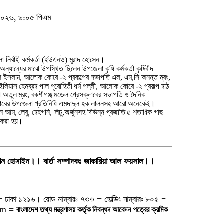
, ২০২৬, ৯:০৫ পিএম
 নির্বাহী কর্মকর্তা (ইউএনও) মুরাদ হোসেন।
ন্যান্যের মাঝে উপস্থিত ছিলেন উপজেলা কৃষি কর্মকর্তা কৃষিবীদ
ল ইসলাম, আলোক কোরে -২ প্রকল্পের সভাপতি এল, এম,সি অনন্ত ম্রং,
ইলিয়াস হেমব্রম পাল পুরোহিতী ধর্ম পল্লী, আলোক কোরে -২ প্রকল্প মাঠ
্তা অতুল ম্রং, বকশীগঞ্জ মডেল প্রেসক্লাবের সভাপতি ও দৈনিক
াবের উপজেলা প্রতিনিধি এমদাদুল হক লালনসহ আরো অনেকেই।
ানে আম, লেবু, মেহগনি, লিচু,অর্জুনসহ বিভিন্ন প্রজাতি ৫ শতাধিক গাছ
 করা হয়।
য়মান হোসাইন।। বার্তা সম্পাদকঃ জাকারিয়া আল ফয়সাল।।
= ঢাকা ১২১৬। রোড নাম্বারঃ ৭৩৩ = হোল্ডিং নাম্বারঃ ৮০৫ =
om =
বাংলাদেশ তথ্য মন্ত্রণালয় কর্তৃক নিবন্ধন আবেদন পত্রের ক্রমিক