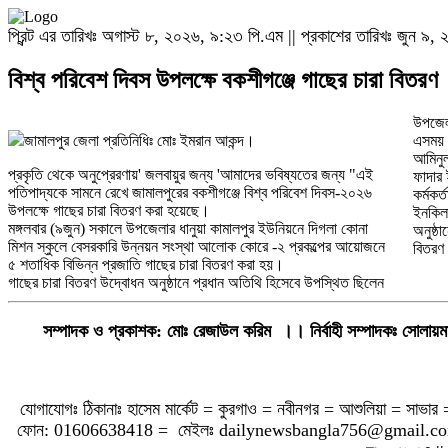
প্রিন্ট এর তারিখঃ অগাস্ট ৮, ২০২৬, ৯:২৩ পি.এম || প্রকাশের তারিখঃ জুন ৯
বিশ্ব পরিবেশ দিবস উপলক্ষে বকশীগঞ্জে গাছের চারা বিতরণ
উপজেলা
জামালপুর জেলা প্রতিনিধিঃ মোঃ ইমরান আকন্দ।
এসময় অ
আমিনু
প্রকৃতি থেকে অনুপ্রেরণায়' জলবায়ুর জন্য 'আমাদের ভবিষ্যতের জন্য "এই
ফাদার 
পতিপাদ্যকে সামনে রেখে জামালপুরের বকশীগঞ্জে বিশ্ব পরিবেশ দিবস-২০২৬
কর্মকর
উপলক্ষে গাছের চারা বিতরণ করা হয়েছে।
ইনকিল
মঙ্গলবার (৯জুন) সকালে উপজেলার ধানুয়া কামালপুর ইউনিয়নে দিগলা কোনা
অনুষ্ঠ
মিশন স্কুলে বেসরকারি উন্নয়ন সংস্থা আলোক কোরে -২ প্রকল্পের আয়োজনে
বিতরণ
৫ শতাধিক বিভিন্ন প্রজাতি গাছের চারা বিতরণ করা হয়।
গাছের চারা বিতরণ উদ্বোধন অনুষ্ঠানে প্রধান অতিথি হিসেবে উপস্থিত ছিলেন
সম্পাদক ও প্রকাশক: মোঃ রেজাউল করিম
।। নির্বাহী সম্পাদকঃ সোলা
যোগাযোগঃ ঠিকানাঃ হাসেম মার্কেট = কুরগাও = নবীনগর = আশুলিয়া = সাভার 
ফোন: 01606638418 = মেইলঃ
dailynewsbangla756@gmail.c