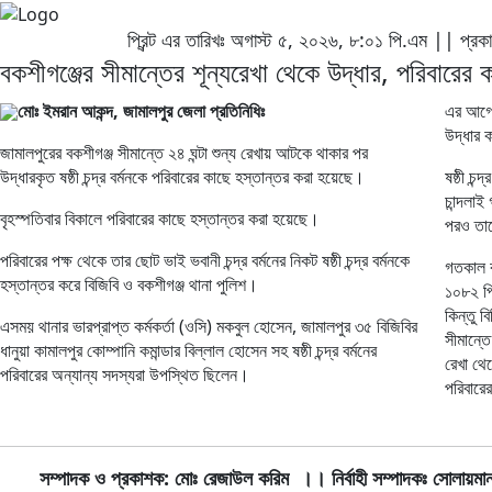
প্রিন্ট এর তারিখঃ অগাস্ট ৫, ২০২৬, ৮:০১ পি.এম || প্র
বকশীগঞ্জের সীমান্তের শূন্যরেখা থেকে উদ্ধার, পরিবারের
মোঃ ইমরান আকন্দ, জামালপুর জেলা প্রতিনিধিঃ
এর আগে 
উদ্ধার ক
জামালপুরের বকশীগঞ্জ সীমান্তে ২৪ ঘন্টা শুন্য রেখায় আটকে থাকার পর
উদ্ধারকৃত ষষ্ঠী চন্দ্র বর্মনকে পরিবারের কাছে হস্তান্তর করা হয়েছে।
ষষ্ঠী চন
চান্দলাই
বৃহস্পতিবার বিকালে পরিবারের কাছে হস্তান্তর করা হয়েছে।
পরও তাক
পরিবারের পক্ষ থেকে তার ছোট ভাই ভবানী চন্দ্র বর্মনের নিকট ষষ্ঠী চন্দ্র বর্মনকে
গতকাল ব
হস্তান্তর করে বিজিবি ও বকশীগঞ্জ থানা পুলিশ।
১০৮২ পি
কিন্তু ব
এসময় থানার ভারপ্রাপ্ত কর্মকর্তা (ওসি) মকবুল হোসেন, জামালপুর ৩৫ বিজিবির
সীমান্ত
ধানুয়া কামালপুর কোম্পানি কমান্ডার বিল্লাল হোসেন সহ ষষ্ঠী চন্দ্র বর্মনের
রেখা থে
পরিবারের অন্যান্য সদস্যরা উপস্থিত ছিলেন।
পরিবারের
সম্পাদক ও প্রকাশক: মোঃ রেজাউল করিম
।। নির্বাহী সম্পাদকঃ সোলায়