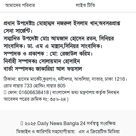
আমাদের পরিবার
লাইভ টিভি
প্রধান উপদেষ্টাঃ মোহাম্মদ নজরুল ইসলাম খান,অবসরপ্রাপ্ত
সেনা সার্জেন্ট।
সম্মানিত উপদেষ্টা মোঃ আমজাদ হোসেন রতন, সিনিয়র
সাংবাদিক। ডা. এম এ মান্নান,সিনিয়র সাংবাদিক।
সম্পাদক ও প্রকাশক : মো: রেজাউল করিম।
নির্বাহী সম্পাদকঃ সোলায়মান হোসাইন
বার্তা সম্পাদকঃ জাকারিয়া আল ফয়সাল
ঠিকানা: হাসেম মার্কেট,কুরগাও, নবীনগর, আশুলিয়া, সাভার, ঢাকা 1216।
রোড নাম্বার 733 হোল্ডিং নাম্বার 805
ফোন: 01606638418 ( বাংলাদেশ তথ্য মন্ত্রণালয় কর্তৃক নিবন্ধন
আবেদন পত্রের ক্রমিক নং: ৩৫৬-২৪ )
২০২৫
Daily News Bangla 24
সর্বস্বত্ব সংরক্ষিত
ডিজাইন ও কারিগরি সহযোগীতায়:
এস এ ক্রিয়েটিভ মিডিয়া