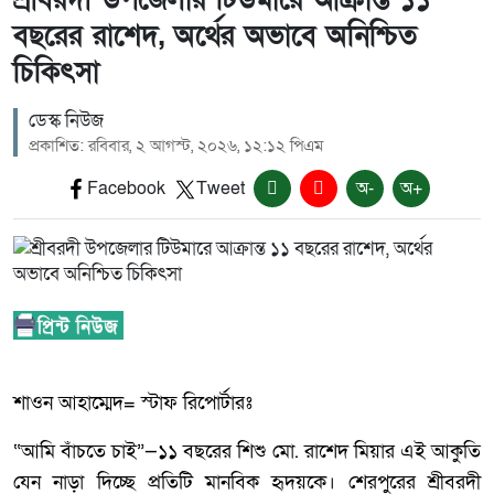
শ্রীবরদী উপজেলার টিউমারে আক্রান্ত ১১
বছরের রাশেদ, অর্থের অভাবে অনিশ্চিত
চিকিৎসা
ডেস্ক নিউজ
প্রকাশিত: রবিবার, ২ আগস্ট, ২০২৬, ১২:১২ পিএম
Facebook
Tweet
অ-
অ+
শাওন আহাম্মেদ= স্টাফ রিপোর্টারঃ
“আমি বাঁচতে চাই”—১১ বছরের শিশু মো. রাশেদ মিয়ার এই আকুতি
যেন নাড়া দিচ্ছে প্রতিটি মানবিক হৃদয়কে। শেরপুরের শ্রীবরদী