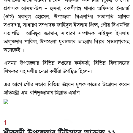
অন্যানের মাঝে বক্তব্য রাখেন সহকারি কমিশনার (ভূমি) ও পৌর
প্রশাসক আসমা-উল – হুসনা, বকশীগঞ্জ থানার অফিসার ইনচার্জ
(ওসি) মকবুল হোসেন, উপজেলা বিএনপির সভাপতি মানিক
সওদাগর, সাধারণ সম্পাদক জাহিদুল ইসলাম প্রিন্স, পৌর বিএনপির
সভাপতি আনিছুর জ্জামান, সাধারণ সম্পাদক সাইফুল ইসলাম
তালুকদার শাকিল, উপজেলা যুবদলের আহ্বায় বিপ্লব সওদাগরসহ
অনেকেই ।
এসময় উপজেলার বিভিন্ন দপ্তরের কর্মকর্তা, বিভিন্ন বিদ্যালয়ের
শিক্ষকরাসহ দলীয় নেতা কর্মীরা উপস্থিত ছিলেন।
এর আগে পৌর সভার বিভিন্ন উন্নয়ন মূলক কাজের উদ্বোধন করেন
প্রতিমন্ত্রী এম. রশিদুজ্জামান মিল্লাত এমপি।
1