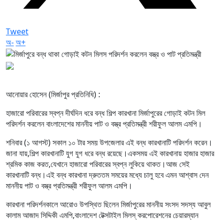
Tweet
অ-
অ+
আনোয়ার হোসেন (মির্জাপুর প্রতিনিধি) :
হাজারো পরিবারের স্বপ্ন দীর্ঘদিন ধরে বন্ধ শিল্প কারখানা মির্জাপুরের গোড়াই কটন মিল
পরিদর্শন করলেন বাংলাদেশের মাননীয় পাট ও বস্ত্র প্রতিমন্ত্রী শরীফুল আলম এমপি।
শনিবার (১ আগস্ট) সকাল ১০ টার সময় উপজেলার এই বন্ধ কারখানাটি পরিদর্শন করেন।
জানা যায়,শিল্প কারখানাটি যুগ যুগ ধরে বন্ধ রয়েছে।একসময় এই কারখানায় হাজার হাজার
শ্রমিক কাজ করত,যেখানে হাজারো পরিবারের স্বপ্ন লুকিয়ে থাকত।আজ সেই
কারখানাটি বন্ধ।এই বন্ধ কারখানা দ্রুততম সময়ের মধ্যে চালু হবে এমন আশ্বাস দেন
মাননীয় পাট ও বস্ত্র প্রতিমন্ত্রী শরীফুল আলম এমপি।
কারখানা পরিদর্শনকালে আরোও উপস্থিত ছিলেন মির্জাপুরের মাননীয় সংসদ সদস্য আবুল
কালাম আজাদ সিদ্দিকী এমপি,বাংলাদেশ টেক্সটাইল মিলস্ করপোরেশনের চেয়ারম্যান