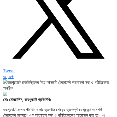
Tweet
অ-
অ+
মোঃ মোরছালিন, জয়পুরহাট প্রতিনিধিঃ
জয়পুরহাট জেলার পাঁচবিবি থানার ভূতগাড়ি মোড়ের ভূতপল্লী রেস্টুরেন্টে আসমানী
ট্রেডার্সের উদ্যোগে এক আলোচনা সভা ও প্রীতিভোজের আয়োজন করা হয়। এ