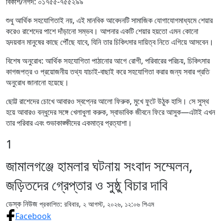
বিকাশ/নগদ: ০১৭৫৫-৭৫৫২৯৯
শুধু আর্থিক সহযোগিতাই নয়, এই মানবিক আবেদনটি সামাজিক যোগাযোগমাধ্যমে শেয়ার
করেও রাশেদের পাশে দাঁড়ানো সম্ভব। আপনার একটি শেয়ার হয়তো এমন কোনো
হৃদয়বান মানুষের কাছে পৌঁছে যাবে, যিনি তার চিকিৎসার দায়িত্ব নিতে এগিয়ে আসবেন।
বিশেষ অনুরোধ: আর্থিক সহযোগিতা পাঠানোর আগে রোগী, পরিবারের পরিচয়, চিকিৎসার
কাগজপত্র ও প্রয়োজনীয় তথ্য যাচাই-বাছাই করে সহযোগিতা করার জন্য সবার প্রতি
অনুরোধ জানানো হয়েছে।
ছোট্ট রাশেদের চোখে আবারও স্বপ্নের আলো ফিরুক, মুখে ফুটে উঠুক হাসি। সে সুস্থ
হয়ে আবারও বন্ধুদের সঙ্গে খেলাধুলা করুক, স্বাভাবিক জীবনে ফিরে আসুক—এটাই এখন
তার পরিবার এবং শুভাকাঙ্ক্ষীদের একমাত্র প্রত্যাশা।
1
জামালগঞ্জে হামলার ঘটনায় সংবাদ সম্মেলন,
জড়িতদের গ্রেপ্তার ও সুষ্ঠু বিচার দাবি
ডেস্ক নিউজ
প্রকাশিত: রবিবার, ২ আগস্ট, ২০২৬, ১২:০৬ পিএম
Facebook