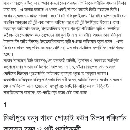
সাধারণ প্রশ্নের উত্তর দেওয়ার কারণে কেন একজন নাগরিককে শারীরিক হামলার শিকার
হতে হবে। এ ঘটনায় জামালগঞ্জ থানায় একটি সাধারণ ডায়েরি জিডি করেছেন তিনি।
‎সংবাদ সম্মেলনে একাত্মতা প্রকাশ করে বিবাদী রফিকুল ইসলাম বিন বারীর আপন ছোট বোন
পারভীন আক্তার চৌধুরী এবং আপন ভাতিজা পরাগ চৌধুরী উপস্থিত ছিলেন। তারা
বক্তব্যে অভিযোগ করেন, উত্তরাধিকার সূত্রে প্রাপ্ত পারিবারিক ভূমি ও সম্পত্তি
অবৈধভাবে ভোগদখল করে রেখেছেন রফিকুল ইসলাম বিন বারী। এসময় তারা রফিকুল
ইসলাম বিন বারীর বিরুদ্ধে উত্তরাধিকারদের ভূমি দখলের অভিযোগ তুলে ধরেন। এসব
বিরোধের কারণে শুধু পরিবারের সদস্যরাই নয়, এলাকার সামাজিক সম্প্রীতিও ক্ষতিগ্রস্ত
হচ্ছে।
‎সংবাদ সম্মেলনে তিনি আইনশৃঙ্খলা রক্ষাকারী বাহিনী, প্রশাসন ও সরকারের সংশ্লিষ্ট
কর্তৃপক্ষের প্রতি তার ব্যক্তিগত নিরাপত্তা নিশ্চিত, ঘটনার নিরপেক্ষ তদন্ত এবং
দোষীদের বিরুদ্ধে প্রয়োজনীয় আইনগত ব্যবস্থা গ্রহণের আহ্বান জানান।
‎এব্যাপারে অভিযুক্ত রফিকুল ইসলাম বিন বারী বলেন, আমার বিরুদ্ধে সংবাদ সম্মেলনে
যেসব অভিযোগ আনা হয়েছে তা সম্পূর্ণ বানোয়াট, বিভ্রান্তিকর ও ভিত্তিহীন।
সামাজিকভাবে আমাকে হেয়-প্রতিপন্ন করার চেষ্টা করা হচ্ছে।
1
মির্জাপুরে বন্ধ থাকা গোড়াই কটন মিলস পরিদর্শন
করলেন বস্ত্র ও পাট প্রতিমন্ত্রী