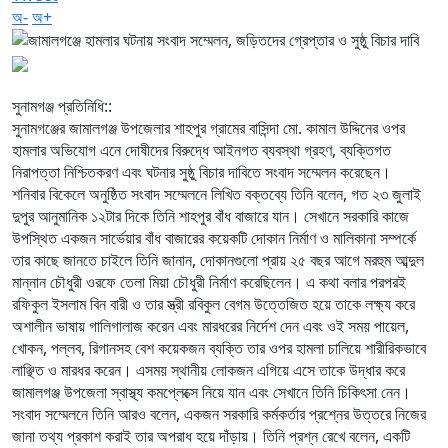
অ-
অ+
‎সুনামগঞ্জ প্রতিনিধি::
‎সুনামগঞ্জের জামালগঞ্জ উপজেলার শাহপুর গ্রামের বাসিন্দা মো. কামাল উদ্দিনের ওপর
হামলার অভিযোগ এনে দোষীদের বিরুদ্ধে আইনগত ব্যবস্থা গ্রহণ, ব্যক্তিগত
নিরাপত্তা নিশ্চিতকরণ এবং ঘটনার সুষ্ঠু বিচার দাবিতে সংবাদ সম্মেলন করেছেন।
‎শনিবার বিকেলে অনুষ্ঠিত সংবাদ সম্মেলনে লিখিত বক্তব্যে তিনি বলেন, গত ২৩ জুলাই
দুপুর আনুমানিক ১২টার দিকে তিনি শাহপুর বাঁধ বাজারে যান। সেখানে সরকারি কাজে
উপস্থিত একজন সার্ভেয়ার বাঁধ বাজারের কয়েকটি দোকান নির্মাণ ও মালিকানা সম্পর্কে
তার কাছে জানতে চাইলে তিনি জানান, দোকানগুলো প্রায় ২৫ বছর আগে মরহুম আব্দুল
মান্নান চৌধুরী ওরফে তেলা মিয়া চৌধুরী নির্মাণ করেছিলেন। এ কথা বলার পরপরই
রফিকুল ইসলাম বিন বারী ও তার স্ত্রী রবিকুল বেগম উত্তেজিত হয়ে তাকে লক্ষ্য করে
অশালীন ভাষায় গালিগালাজ করেন এবং মারধরের নির্দেশ দেন এবং ওই সময় পায়েল,
খোকন, পল্লব, রিগানসহ বেশ কয়েকজন ব্যক্তি তার ওপর হামলা চালিয়ে শারীরিকভাবে
লাঞ্ছিত ও মারধর করেন। এসময় স্থানীয় লোকজন এগিয়ে এসে তাকে উদ্ধার করে
জামালগঞ্জ উপজেলা স্বাস্থ্য কমপ্লেক্সে নিয়ে যান এবং সেখানে তিনি চিকিৎসা নেন।
‎সংবাদ সম্মেলনে তিনি আরও বলেন, একজন সরকারি কর্মকর্তার প্রশ্নের উত্তরে নিজের
জানা তথ্য প্রকাশ করাই তার অপরাধ হয়ে দাঁড়ায়। তিনি প্রশ্ন রেখে বলেন, একটি