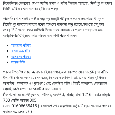
বিগ্রেডিয়ার জেনারেল এসএম জাহিদ হাসান ও সচিব ফিরোজ আহমেদ, মির্জাপুর উপজেলা
নির্বাহী অফিসার খান সালমান হাবিব সহ প্রমূখ।
পরিদর্শন শেষে মাননীয় পাট ও বস্ত্র প্রতিমন্ত্রী শরীফুল আলম বলেন,আমরা উদ্যোগ
নিয়েছি,খুব দ্রুততম সময়ের মধ্যে যতগুলো কারখানা বন্ধ রয়েছে,সবগুলো চালু করা
হবে। তিনি আরো বলেন সংশ্লিষ্ট মিলের সাথে এলাকার যোগ্যতা সম্পন্ন লোকজন
অগ্রাধিকার ভিত্তিতে কাজ পাবেন বলে আশা প্রকাশ করেন ।
আমাদের পরিবার
বাংলা কনভার্টার
আমাদের পরিবার
লাইভ টিভি
প্রধান উপদেষ্টাঃ মোহাম্মদ নজরুল ইসলাম খান,অবসরপ্রাপ্ত সেনা সার্জেন্ট।
সম্মানিত
উপদেষ্টা মোঃ আমজাদ হোসেন রতন, সিনিয়র সাংবাদিক। ডা. এম এ মান্নান,সিনিয়র
সাংবাদিক।
সম্পাদক ও প্রকাশক : মো: রেজাউল করিম।
নির্বাহী সম্পাদকঃ সোলায়মান
হোসাইন
বার্তা সম্পাদকঃ জাকারিয়া আল ফয়সাল
ঠিকানা: হাসেম মার্কেট,কুরগাও, নবীনগর, আশুলিয়া, সাভার, ঢাকা 1216। রোড নাম্বার
733 হোল্ডিং নাম্বার 805
ফোন: 01606638418 ( বাংলাদেশ তথ্য মন্ত্রণালয় কর্তৃক নিবন্ধন আবেদন পত্রের
ক্রমিক নং: ৩৫৬-২৪ )