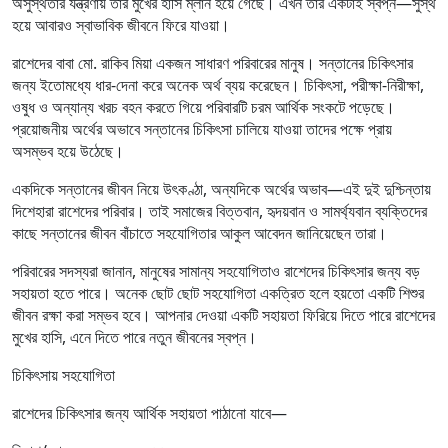
অসুস্থতার যন্ত্রণায় তার মুখের হাসি ম্লান হয়ে গেছে। এখন তার একটাই স্বপ্ন—সুস্থ
হয়ে আবারও স্বাভাবিক জীবনে ফিরে যাওয়া।
রাশেদের বাবা মো. রাকিব মিয়া একজন সাধারণ পরিবারের মানুষ। সন্তানের চিকিৎসার
জন্য ইতোমধ্যে ধার-দেনা করে অনেক অর্থ ব্যয় করেছেন। চিকিৎসা, পরীক্ষা-নিরীক্ষা,
ওষুধ ও অন্যান্য খরচ বহন করতে গিয়ে পরিবারটি চরম আর্থিক সংকটে পড়েছে।
প্রয়োজনীয় অর্থের অভাবে সন্তানের চিকিৎসা চালিয়ে যাওয়া তাদের পক্ষে প্রায়
অসম্ভব হয়ে উঠেছে।
একদিকে সন্তানের জীবন নিয়ে উৎকণ্ঠা, অন্যদিকে অর্থের অভাব—এই দুই দুশ্চিন্তায়
দিশেহারা রাশেদের পরিবার। তাই সমাজের বিত্তবান, হৃদয়বান ও সামর্থ্যবান ব্যক্তিদের
কাছে সন্তানের জীবন বাঁচাতে সহযোগিতার আকুল আবেদন জানিয়েছেন তারা।
পরিবারের সদস্যরা জানান, মানুষের সামান্য সহযোগিতাও রাশেদের চিকিৎসার জন্য বড়
সহায়তা হতে পারে। অনেক ছোট ছোট সহযোগিতা একত্রিত হলে হয়তো একটি শিশুর
জীবন রক্ষা করা সম্ভব হবে। আপনার দেওয়া একটি সহায়তা ফিরিয়ে দিতে পারে রাশেদের
মুখের হাসি, এনে দিতে পারে নতুন জীবনের স্বপ্ন।
চিকিৎসায় সহযোগিতা
রাশেদের চিকিৎসার জন্য আর্থিক সহায়তা পাঠানো যাবে—