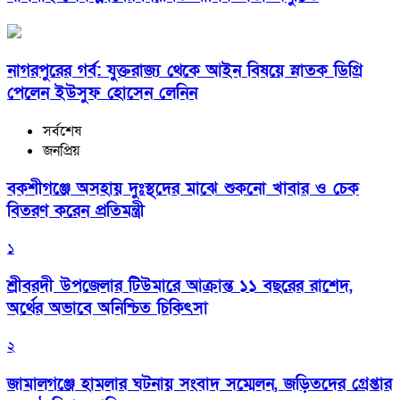
নাগরপুরের গর্ব: যুক্তরাজ্য থেকে আইন বিষয়ে স্নাতক ডিগ্রি
পেলেন ইউসুফ হোসেন লেনিন
সর্বশেষ
জনপ্রিয়
বকশীগঞ্জে অসহায় দুঃস্থদের মাঝে শুকনো খাবার ও চেক
বিতরণ করেন প্রতিমন্ত্রী
১
শ্রীবরদী উপজেলার টিউমারে আক্রান্ত ১১ বছরের রাশেদ,
অর্থের অভাবে অনিশ্চিত চিকিৎসা
২
জামালগঞ্জে হামলার ঘটনায় সংবাদ সম্মেলন, জড়িতদের গ্রেপ্তার