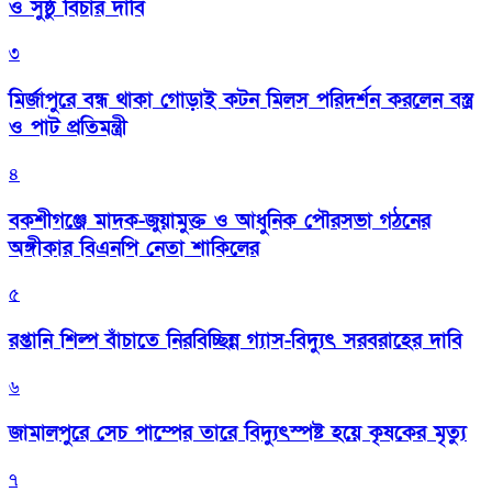
ও সুষ্ঠু বিচার দাবি
৩
মির্জাপুরে বন্ধ থাকা গোড়াই কটন মিলস পরিদর্শন করলেন বস্ত্র
ও পাট প্রতিমন্ত্রী
৪
বকশীগঞ্জে মাদক-জুয়ামুক্ত ও আধুনিক পৌরসভা গঠনের
অঙ্গীকার বিএনপি নেতা শাকিলের
৫
রপ্তানি শিল্প বাঁচাতে নিরবিচ্ছিন্ন গ্যাস-বিদ্যুৎ সরবরাহের দাবি
৬
জামালপুরে সেচ পাম্পের তারে বিদ্যুৎস্পষ্ট হয়ে কৃষকের মৃত্যু
৭