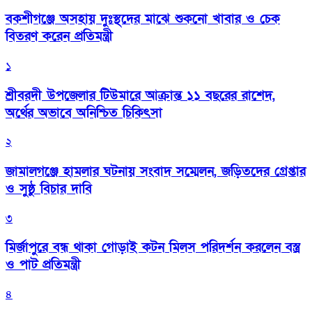
বকশীগঞ্জে অসহায় দুঃস্থদের মাঝে শুকনো খাবার ও চেক
বিতরণ করেন প্রতিমন্ত্রী
১
শ্রীবরদী উপজেলার টিউমারে আক্রান্ত ১১ বছরের রাশেদ,
অর্থের অভাবে অনিশ্চিত চিকিৎসা
২
জামালগঞ্জে হামলার ঘটনায় সংবাদ সম্মেলন, জড়িতদের গ্রেপ্তার
ও সুষ্ঠু বিচার দাবি
৩
মির্জাপুরে বন্ধ থাকা গোড়াই কটন মিলস পরিদর্শন করলেন বস্ত্র
ও পাট প্রতিমন্ত্রী
৪