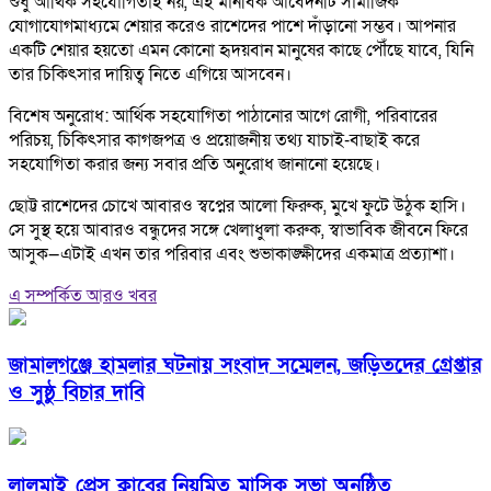
শুধু আর্থিক সহযোগিতাই নয়, এই মানবিক আবেদনটি সামাজিক
যোগাযোগমাধ্যমে শেয়ার করেও রাশেদের পাশে দাঁড়ানো সম্ভব। আপনার
একটি শেয়ার হয়তো এমন কোনো হৃদয়বান মানুষের কাছে পৌঁছে যাবে, যিনি
তার চিকিৎসার দায়িত্ব নিতে এগিয়ে আসবেন।
বিশেষ অনুরোধ: আর্থিক সহযোগিতা পাঠানোর আগে রোগী, পরিবারের
পরিচয়, চিকিৎসার কাগজপত্র ও প্রয়োজনীয় তথ্য যাচাই-বাছাই করে
সহযোগিতা করার জন্য সবার প্রতি অনুরোধ জানানো হয়েছে।
ছোট্ট রাশেদের চোখে আবারও স্বপ্নের আলো ফিরুক, মুখে ফুটে উঠুক হাসি।
সে সুস্থ হয়ে আবারও বন্ধুদের সঙ্গে খেলাধুলা করুক, স্বাভাবিক জীবনে ফিরে
আসুক—এটাই এখন তার পরিবার এবং শুভাকাঙ্ক্ষীদের একমাত্র প্রত্যাশা।
এ সম্পর্কিত আরও খবর
জামালগঞ্জে হামলার ঘটনায় সংবাদ সম্মেলন, জড়িতদের গ্রেপ্তার
ও সুষ্ঠু বিচার দাবি
লালমাই প্রেস ক্লাবের নিয়মিত মাসিক সভা অনুষ্ঠিত