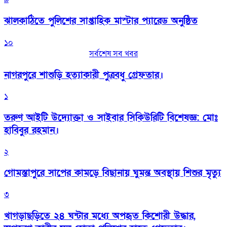
‎ঝালকাঠিতে পুলিশের সাপ্তাহিক মাস্টার প্যারেড অনুষ্ঠিত
১০
সর্বশেষ সব খবর
নাগরপুরে শাশুড়ি হত্যাকারী পুত্রবধু গ্রেফতার।
১
তরুণ আইটি উদ্যোক্তা ও সাইবার সিকিউরিটি বিশেষজ্ঞ: মোঃ
হাবিবুর রহমান।
২
গোমস্তাপুরে সাপের কামড়ে বিছানায় ঘুমন্ত অবস্থায় শিশুর মৃত্যু
৩
খাগড়াছড়িতে ২৪ ঘন্টার মধ্যে অপহৃত কিশোরী উদ্ধার,