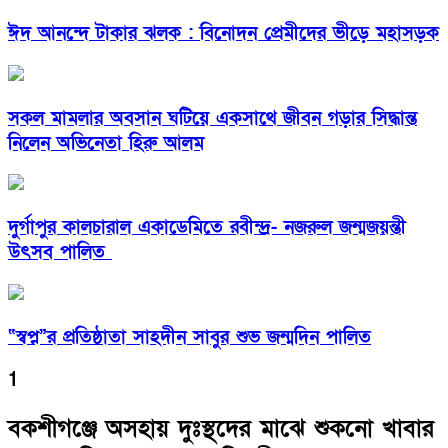
ঈদ আনন্দে টাকার ঝলক : বিনোদন প্রেমীদের ভীড়ে মহাসড়ক
সকল মামলার অবসান ঘটিয়ে একসাথে জীবন গড়ার সিদ্ধান্ত
নিলেন অভিনেতা হিরু আলম
দুর্গাপুর কালচারাল একাডেমিতে রবীন্দ্র- নজরুল জন্মজয়ন্তী
উৎসব পালিত
“স্বপ্ন”র প্রতিষ্ঠাতা সাহদীন সাবুর শুভ জন্মদিন পালিত
1
বকশীগঞ্জে অসহায় দুঃস্থদের মাঝে শুকনো খাবার