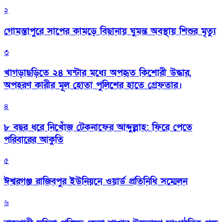
২
গোমস্তাপুরে সাপের কামড়ে বিছানায় ঘুমন্ত অবস্থায় শিশুর মৃত্যু
৩
খাগড়াছড়িতে ২৪ ঘন্টার মধ্যে অপহৃত কিশোরী উদ্ধার,
অপহরণ কারীর মূল হোতা পুলিশের হাতে গ্রেফতার।
৪
৮ বছর ধরে নিখোঁজ টেকনাফের আব্দুল্লাহ: ফিরে পেতে
পরিবারের আকুতি
৫
ঈশ্বরগঞ্জ রাজিবপুর ইউনিয়নে ওয়ার্ড প্রতিনিধি সম্মেলন
৬