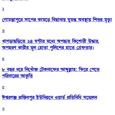
২
গোমস্তাপুরে সাপের কামড়ে বিছানায় ঘুমন্ত অবস্থায় শিশুর মৃত্যু
৩
খাগড়াছড়িতে ২৪ ঘন্টার মধ্যে অপহৃত কিশোরী উদ্ধার,
অপহরণ কারীর মূল হোতা পুলিশের হাতে গ্রেফতার।
৪
৮ বছর ধরে নিখোঁজ টেকনাফের আব্দুল্লাহ: ফিরে পেতে
পরিবারের আকুতি
৫
ঈশ্বরগঞ্জ রাজিবপুর ইউনিয়নে ওয়ার্ড প্রতিনিধি সম্মেলন
৬