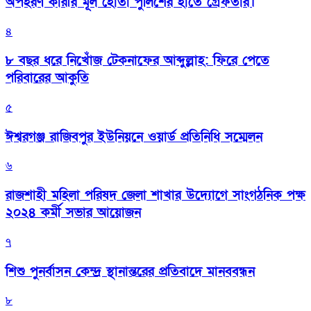
অপহরণ কারীর মূল হোতা পুলিশের হাতে গ্রেফতার।
৪
৮ বছর ধরে নিখোঁজ টেকনাফের আব্দুল্লাহ: ফিরে পেতে
পরিবারের আকুতি
৫
ঈশ্বরগঞ্জ রাজিবপুর ইউনিয়নে ওয়ার্ড প্রতিনিধি সম্মেলন
৬
রাজশাহী মহিলা পরিষদ জেলা শাখার উদ্যোগে সাংগঠনিক পক্ষ
২০২৪ কর্মী সভার আয়োজন
৭
শিশু পুনর্বাসন কেন্দ্র স্থানান্তরের প্রতিবাদে মানববন্ধন
৮