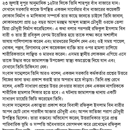
২৩ জুলাই দুপুর আনুমানিক ১২টার দিকে তিনি শাহপুর বাঁধ বাজারে যান।
সেখানে সরকারি কাজে উপস্থিত একজন সার্ভেয়ার বাঁধ বাজারের কয়েকটি
দোকান নির্মাণ ও মালিকানা সম্পর্কে তার কাছে জানতে চাইলে তিনি জানান,
দোকানগুলো প্রায় ২৫ বছর আগে মরহুম আব্দুল মান্নান চৌধুরী ওরফে তেলা
মিয়া চৌধুরী নির্মাণ করেছিলেন। এ কথা বলার পরপরই রফিকুল ইসলাম বিন
বারী ও তার স্ত্রী রবিকুল বেগম উত্তেজিত হয়ে তাকে লক্ষ্য করে অশালীন
ভাষায় গালিগালাজ করেন এবং মারধরের নির্দেশ দেন এবং ওই সময় পায়েল,
খোকন, পল্লব, রিগানসহ বেশ কয়েকজন ব্যক্তি তার ওপর হামলা চালিয়ে
শারীরিকভাবে লাঞ্ছিত ও মারধর করেন। এসময় স্থানীয় লোকজন এগিয়ে এসে
তাকে উদ্ধার করে জামালগঞ্জ উপজেলা স্বাস্থ্য কমপ্লেক্সে নিয়ে যান এবং
সেখানে তিনি চিকিৎসা নেন।
‎সংবাদ সম্মেলনে তিনি আরও বলেন, একজন সরকারি কর্মকর্তার প্রশ্নের উত্তরে
নিজের জানা তথ্য প্রকাশ করাই তার অপরাধ হয়ে দাঁড়ায়। তিনি প্রশ্ন রেখে
বলেন, একটি সাধারণ প্রশ্নের উত্তর দেওয়ার কারণে কেন একজন নাগরিককে
শারীরিক হামলার শিকার হতে হবে। এ ঘটনায় জামালগঞ্জ থানায় একটি
সাধারণ ডায়েরি জিডি করেছেন তিনি।
‎সংবাদ সম্মেলনে একাত্মতা প্রকাশ করে বিবাদী রফিকুল ইসলাম বিন বারীর
আপন ছোট বোন পারভীন আক্তার চৌধুরী এবং আপন ভাতিজা পরাগ চৌধুরী
উপস্থিত ছিলেন। তারা বক্তব্যে অভিযোগ করেন, উত্তরাধিকার সূত্রে প্রাপ্ত
পারিবারিক ভূমি ও সম্পত্তি অবৈধভাবে ভোগদখল করে রেখেছেন রফিকুল