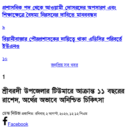
প্রশাসনিক পদ থেকে আওয়ামী দোসরদের অপসারণ এবং
শিক্ষাক্ষেত্রে বৈষম্য নিরসনের দাবিতে মানববন্ধন
৯
বিয়ানীবাজার পৌরপ্রশাসকের দায়িত্বে থাকা এডিসির পরিবর্তে
ইউএনও
১০
জনপ্রিয় সব খবর
1
শ্রীবরদী উপজেলার টিউমারে আক্রান্ত ১১ বছরের
রাশেদ, অর্থের অভাবে অনিশ্চিত চিকিৎসা
ডেস্ক নিউজ
প্রকাশিত: রবিবার, ২ আগস্ট, ২০২৬, ১২:১২ পিএম
Facebook