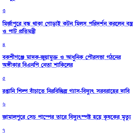
৩
মির্জাপুরে বন্ধ থাকা গোড়াই কটন মিলস পরিদর্শন করলেন বস্ত্র
ও পাট প্রতিমন্ত্রী
৪
বকশীগঞ্জে মাদক-জুয়ামুক্ত ও আধুনিক পৌরসভা গঠনের
অঙ্গীকার বিএনপি নেতা শাকিলের
৫
রপ্তানি শিল্প বাঁচাতে নিরবিচ্ছিন্ন গ্যাস-বিদ্যুৎ সরবরাহের দাবি
৬
জামালপুরে সেচ পাম্পের তারে বিদ্যুৎস্পষ্ট হয়ে কৃষকের মৃত্যু
৭