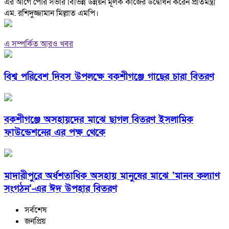
এর আগে পৌর সভার বিভিন্ন উন্নয়ন মূলক কাজের উদ্বোধন করেন প্রতিমন্ত্রী
এম. রশিদুজ্জামান মিল্লাত এমপি।
এ সম্পর্কিত আরও খবর
বিশ্ব পরিবেশ দিবস উপলক্ষে বকশীগঞ্জে গাছের চারা বিতরণ
বকশীগঞ্জে অসহায়দের মাঝে ছাগল বিতরণ ইসলামিক
ফাউন্ডেশনের এর পক্ষ থেকে
মাদারীপুরে অর্ধশতাধিক অসহায় মানুষের মাঝে ‘মানব কল্যাণ
সংগঠন’-এর ঈদ উপহার বিতরণ
সর্বশেষ
জনপ্রিয়