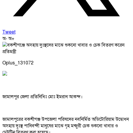
Tweet
অ-
অ+
Oplus_131072
জামালপুর জেলা প্রতিনিধিঃ মোঃ ইমরান আকন্দ।
জামালপুরের বকশীগঞ্জ উপজেলা পরিষদের নবনির্মিত অডিটোরিয়াম উদ্বোধন
অসহায় দুঃস্থ পানিবন্দী মানুষের মাঝে গৃহ মন্জুরী চেক শুকনো খাবার ও
ঢেউটিন বিতরণ করা হয়েছে।