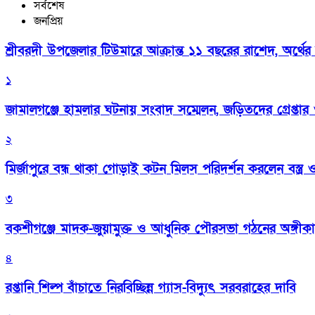
সর্বশেষ
জনপ্রিয়
শ্রীবরদী উপজেলার টিউমারে আক্রান্ত ১১ বছরের রাশেদ, অর্থের
১
জামালগঞ্জে হামলার ঘটনায় সংবাদ সম্মেলন, জড়িতদের গ্রেপ্তার ও 
২
মির্জাপুরে বন্ধ থাকা গোড়াই কটন মিলস পরিদর্শন করলেন বস্ত্র ও প
৩
বকশীগঞ্জে মাদক-জুয়ামুক্ত ও আধুনিক পৌরসভা গঠনের অঙ্গীক
৪
রপ্তানি শিল্প বাঁচাতে নিরবিচ্ছিন্ন গ্যাস-বিদ্যুৎ সরবরাহের দাবি