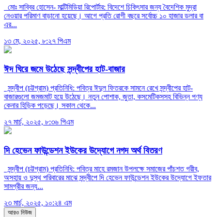
মোঃ সাব্বির হোসেন- মাল্টিমিডিয়া রিপোর্টার: বিদেশে চিকিৎসার জন্য বৈদেশিক মুদ্রা
নেওয়ার পরিমাণ বাড়ানো হয়েছে। আগে প্রতি রোগী বছরে সর্বোচ্চ ১০ হাজার ডলার বা
এর...
১৩ মে, ২০২৫, ৮:২৭ পিএম
ঈদ ঘিরে জমে উঠেছে সন্দ্বীপের হাট-বাজার
সন্দ্বীপ (চট্টগ্রাম) প্রতিনিধি: পবিত্র ঈদুল ফিতরকে সামনে রেখে সন্দ্বীপের হাট-
বাজারগুলো জমজমাট হয়ে উঠেছে। নতুন পোশাক, জুতা, কসমেটিকসসহ বিভিন্ন পণ্য
কেনার হিড়িক পড়েছে। সকাল থেকে...
২৭ মার্চ, ২০২৫, ৮:৩৬ পিএম
দি হেভেন ফাউন্ডেশন ইউকের উদ্যোগে নগদ অর্থ বিতরণ
সন্দ্বীপ (চট্টগ্রাম) প্রতিনিধি: পবিত্র মাহে রমজান উপলক্ষে সমাজের পাঁচশত গরীব,
অসহায় ও দুস্থ পরিবারের মাঝে সন্দ্বীপে দি হেভেন ফাউন্ডেশন ইউকের উদ্যোগে ইফতার
সামগ্রীর জন্য...
২৩ মার্চ, ২০২৫, ১০:২৪ এম
আরও নিউজ