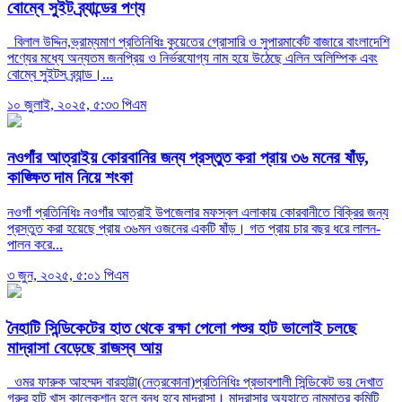
বোম্বে সুইট ব্র্যান্ডের পণ্য
বিলাল উদ্দিন,ভ্রাম্যমাণ প্রতিনিধিঃ কুয়েতের গ্রোসারি ও সুপারমার্কেট বাজারে বাংলাদেশি
পণ্যের মধ্যে অন্যতম জনপ্রিয় ও নির্ভরযোগ্য নাম হয়ে উঠেছে এলিন অলিম্পিক এবং
বোম্বে সুইটস ব্র্যান্ড।...
১০ জুলাই, ২০২৫, ৫:৩৩ পিএম
নওগাঁর আত্রাইয় কোরবানির জন্য প্রস্তুত করা প্রায় ৩৬ মনের ষাঁড়,
কাঙ্ক্ষিত দাম নিয়ে শংকা
নওগাঁ প্রতিনিধিঃ নওগাঁর আত্রাই উপজেলার মফস্বল এলাকায় কোরবানীতে বিক্রির জন্য
প্রস্তুত করা হয়েছে প্রায় ৩৬মন ওজনের একটি ষাঁড়। গত প্রায় চার বছর ধরে লালন-
পালন করে...
৩ জুন, ২০২৫, ৫:০১ পিএম
নৈহাটি সিন্ডিকেটের হাত থেকে রক্ষা পেলো পশুর হাট ভালোই চলছে
মাদ্রাসা বেড়েছে রাজস্ব আয়
ওমর ফারুক আহম্মদ বারহাট্টা(নেত্রকোনা)প্রতিনিধিঃ প্রভাবশালী সিন্ডিকেট ভয় দেখাত
গরুর হাট খাস কালেকশান হলে বন্ধ হবে মাদ্রাসা। মাদ্রাসার অযুহাতে নামমাত্র কমিটি