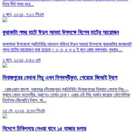
দিয়ে দীর্ঘ সময় ধরে...
২ জুন, ২০২৫, ৭:০২ পিএম
কুয়াকাটা পশুর হাটে ঈদুল আযহা উপলক্ষে বিশেষ হাটের আয়োজন
কলাপাড়া উপজেলা প্রতিনিধিঃ আসন্ন পবিত্র ঈদুল আযহা উপলক্ষে কুয়াকাটায় জমজমাট
পশুর হাটের আয়োজন করা হয়েছে। ৩, ৪, ৫ ও ৬ ই জুন রোজ মঙ্গলবার, বুধবার,...
২ জুন, ২০২৫, ৮:৫০ এম
দিনাজপুরের বেদানা লিচু এখন বিশ্বস্বীকৃত, পেয়েছে জিআই ট্যাগ
রেজওয়ান বাদশা, নবাবগঞ্জ (দিনাজপুর) প্রতিনিধি: দিনাজপুরের বিখ্যাত বেদানা লিচু—
স্বাদে যেমন অতুলনীয়, ঘ্রাণেও তেমন চেনা। এবার এই লিচু অর্জন করেছে ভৌগোলিক
নির্দেশক (জিআই) ট্যাগ, যা...
২৫ মে, ২০২৫, ৪:৩৩ পিএম
বিদেশে চিকিৎসায় নেওয়া যাবে ১৫ হাজার ডলার