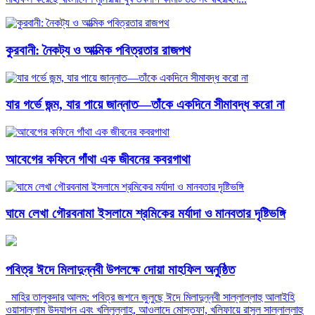
কুরবানী: নৈকট্য ও আত্মিক পবিত্রতার রাজপথ
যার গর্ভে জন্ম, যার পায়ে জান্নাত—তাঁকে একদিনে সীমাবদ্ধ করো না
আবেগের কফিনে গাঁথা এক জীবনের কবরগাথা
ঘামে লেখা গৌরবনামা ইসলামে শ্রমিকের মর্যাদা ও মানবতার দৃষ্টিভঙ্গি
পবিত্র ঈদে মিলাদুন্নবী উপলক্ষে দোয়া মাহফিল অনুষ্ঠিত
মাহির তালুকদার আলম: পবিত্র জশনে জুলুছে ঈদে মিলাদুন্নবী সাল্লাল্লাহু আলাইহি
ওয়াসাল্লাম উদযাপন এবং খলিলুল্লাহ, আওলাদে মোস্তফা, খলিফায়ে রাসুল সাল্লাল্লাহু