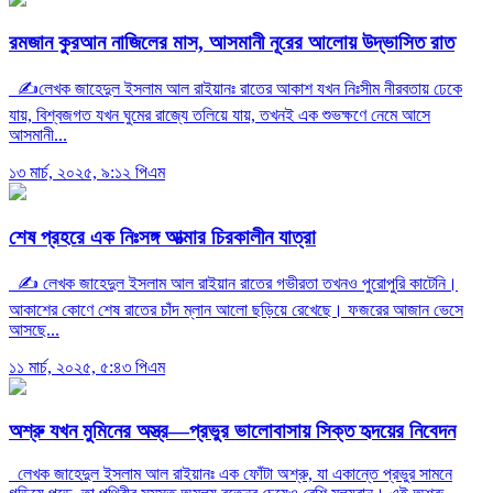
রমজান কুরআন নাজিলের মাস, আসমানী নূরের আলোয় উদ্ভাসিত রাত
✍️লেখক জাহেদুল ইসলাম আল রাইয়ানঃ রাতের আকাশ যখন নিঃসীম নীরবতায় ঢেকে
যায়, বিশ্বজগত যখন ঘুমের রাজ্যে তলিয়ে যায়, তখনই এক শুভক্ষণে নেমে আসে
আসমানী...
১৩ মার্চ, ২০২৫, ৯:১২ পিএম
শেষ প্রহরে এক নিঃসঙ্গ আত্মার চিরকালীন যাত্রা
✍ লেখক জাহেদুল ইসলাম আল রাইয়ান রাতের গভীরতা তখনও পুরোপুরি কাটেনি।
আকাশের কোণে শেষ রাতের চাঁদ ম্লান আলো ছড়িয়ে রেখেছে। ফজরের আজান ভেসে
আসছে...
১১ মার্চ, ২০২৫, ৫:৪৩ পিএম
অশ্রু যখন মুমিনের অস্ত্র—প্রভুর ভালোবাসায় সিক্ত হৃদয়ের নিবেদন
লেখক জাহেদুল ইসলাম আল রাইয়ানঃ এক ফোঁটা অশ্রু, যা একান্তে প্রভুর সামনে