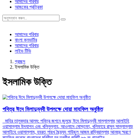
আমাদের পরিবার
আজকের প্রত্রিকা
আমাদের পরিবার
বাংলা কনভার্টার
আমাদের পরিবার
লাইভ টিভি
প্রচ্ছদ
ইসলামিক উক্তি
ইসলামিক উক্তি
পবিত্র ঈদে মিলাদুন্নবী উপলক্ষে দোয়া মাহফিল অনুষ্ঠিত
মাহির তালুকদার আলম: পবিত্র জশনে জুলুছে ঈদে মিলাদুন্নবী সাল্লাল্লাহু আলাইহি
ওয়াসাল্লাম উদযাপন এবং খলিলুল্লাহ, আওলাদে মোস্তফা, খলিফায়ে রাসুল সাল্লাল্লাহু
আলাইহে ওয়াসাল্লাম, হযরত শায়খ ছৈয়্যদ গাউছুল আজম রাদ্বিয়াল্লাহু আনহুর স্মরণে
মাহফিল করেছে বাংলাদেশ মুনিরীয়া যুব তবলীগ কমিটি ৬৬ নং বাহরাইন...