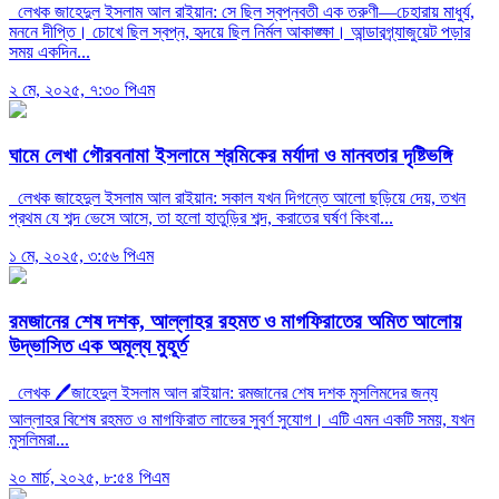
লেখক জাহেদুল ইসলাম আল রাইয়ান: সে ছিল স্বপ্নবতী এক তরুণী—চেহারায় মাধুর্য,
মননে দীপ্তি। চোখে ছিল স্বপ্ন, হৃদয়ে ছিল নির্মল আকাঙ্ক্ষা। আন্ডারগ্র্যাজুয়েট পড়ার
সময় একদিন...
২ মে, ২০২৫, ৭:৩০ পিএম
ঘামে লেখা গৌরবনামা ইসলামে শ্রমিকের মর্যাদা ও মানবতার দৃষ্টিভঙ্গি
লেখক জাহেদুল ইসলাম আল রাইয়ান: সকাল যখন দিগন্তে আলো ছড়িয়ে দেয়, তখন
প্রথম যে শব্দ ভেসে আসে, তা হলো হাতুড়ির শব্দ, করাতের ঘর্ষণ কিংবা...
১ মে, ২০২৫, ৩:৫৬ পিএম
রমজানের শেষ দশক, আল্লাহর রহমত ও মাগফিরাতের অমিত আলোয়
উদ্ভাসিত এক অমূল্য মুহূর্ত
লেখক 🖊️জাহেদুল ইসলাম আল রাইয়ান: রমজানের শেষ দশক মুসলিমদের জন্য
আল্লাহর বিশেষ রহমত ও মাগফিরাত লাভের সুবর্ণ সুযোগ। এটি এমন একটি সময়, যখন
মুসলিমরা...
২০ মার্চ, ২০২৫, ৮:৫৪ পিএম