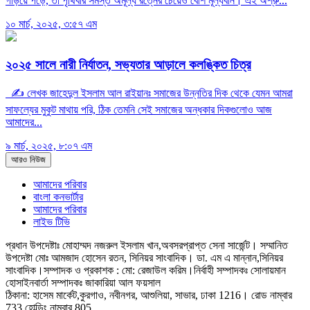
গড়িয়ে পড়ে, তা পৃথিবীর সমস্ত অমূল্য রত্নের চেয়েও বেশি মূল্যবান। এই অশ্রু...
১০ মার্চ, ২০২৫, ৩:৫৭ এম
২০২৫ সালে নারী নির্যাতন, সভ্যতার আড়ালে কলঙ্কিত চিত্র
✍️ লেখক জাহেদুল ইসলাম আল রাইয়ানঃ সমাজের উন্নতির দিক থেকে যেমন আমরা
সাফল্যের মুকুট মাথায় পরি, ঠিক তেমনি সেই সমাজের অন্ধকার দিকগুলোও আজ
আমাদের...
৯ মার্চ, ২০২৫, ৮:০৭ এম
আরও নিউজ
আমাদের পরিবার
বাংলা কনভার্টার
আমাদের পরিবার
লাইভ টিভি
প্রধান উপদেষ্টাঃ মোহাম্মদ নজরুল ইসলাম খান,অবসরপ্রাপ্ত সেনা সার্জেন্ট।
সম্মানিত
উপদেষ্টা মোঃ আমজাদ হোসেন রতন, সিনিয়র সাংবাদিক। ডা. এম এ মান্নান,সিনিয়র
সাংবাদিক।
সম্পাদক ও প্রকাশক : মো: রেজাউল করিম।
নির্বাহী সম্পাদকঃ সোলায়মান
হোসাইন
বার্তা সম্পাদকঃ জাকারিয়া আল ফয়সাল
ঠিকানা: হাসেম মার্কেট,কুরগাও, নবীনগর, আশুলিয়া, সাভার, ঢাকা 1216। রোড নাম্বার
733 হোল্ডিং নাম্বার 805