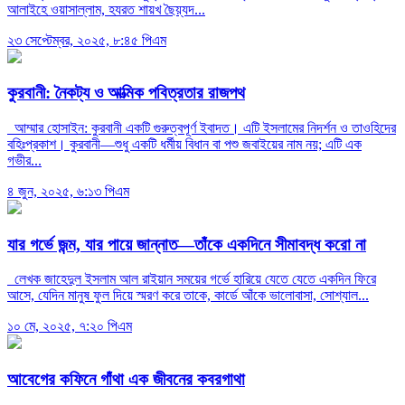
আলাইহে ওয়াসাল্লাম, হযরত শায়খ ছৈয়্যদ...
২৩ সেপ্টেম্বর, ২০২৫, ৮:৪৫ পিএম
কুরবানী: নৈকট্য ও আত্মিক পবিত্রতার রাজপথ
আম্মার হোসাইন: কুরবানী একটি গুরুত্বপূর্ণ ইবাদত। এটি ইসলামের নিদর্শন ও তাওহিদের
বহিঃপ্রকাশ। কুরবানী—শুধু একটি ধর্মীয় বিধান বা পশু জবাইয়ের নাম নয়; এটি এক
গভীর...
৪ জুন, ২০২৫, ৬:১৩ পিএম
যার গর্ভে জন্ম, যার পায়ে জান্নাত—তাঁকে একদিনে সীমাবদ্ধ করো না
লেখক জাহেদুল ইসলাম আল রাইয়ান সময়ের গর্ভে হারিয়ে যেতে যেতে একদিন ফিরে
আসে, যেদিন মানুষ ফুল দিয়ে স্মরণ করে তাকে, কার্ডে আঁকে ভালোবাসা, সোশ্যাল...
১০ মে, ২০২৫, ৭:২০ পিএম
আবেগের কফিনে গাঁথা এক জীবনের কবরগাথা