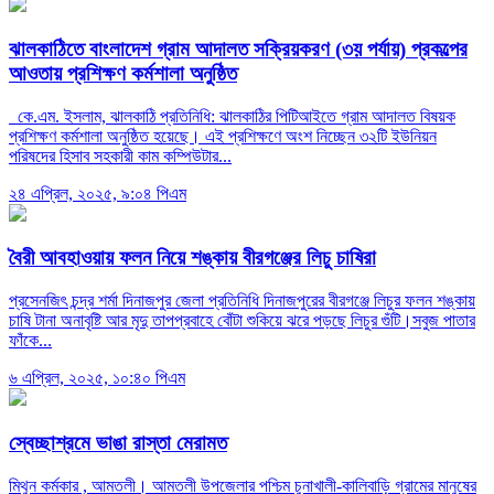
ঝালকাঠিতে বাংলাদেশ গ্রাম আদালত সক্রিয়করণ (৩য় পর্যায়) প্রকল্পের
আওতায় প্রশিক্ষণ কর্মশালা অনুষ্ঠিত
কে.এম. ইসলাম, ঝালকাঠি প্রতিনিধি: ঝালকাঠির পিটিআইতে গ্রাম আদালত বিষয়ক
প্রশিক্ষণ কর্মশালা অনুষ্ঠিত হয়েছে। এই প্রশিক্ষণে অংশ নিচ্ছেন ৩২টি ইউনিয়ন
পরিষদের হিসাব সহকারী কাম কম্পিউটার...
২৪ এপ্রিল, ২০২৫, ৯:০৪ পিএম
বৈরী আবহাওয়ায় ফলন নিয়ে শঙ্কায় বীরগঞ্জের লিচু চাষিরা
প্রসেনজিৎ চন্দ্র শর্মা দিনাজপুর জেলা প্রতিনিধি দিনাজপুরের বীরগঞ্জে লিচুর ফলন শঙ্কায়
চাষি টানা অনাবৃষ্টি আর মৃদু তাপপ্রবাহে বোঁটা শুকিয়ে ঝরে পড়ছে লিচুর গুঁটি।সবুজ পাতার
ফাঁকে...
৬ এপ্রিল, ২০২৫, ১০:৪০ পিএম
স্বেচ্ছাশ্রমে ভাঙা রাস্তা মেরামত
মিথুন কর্মকার , আমতলী। আমতলী উপজেলার পশ্চিম চুনাখালী-কালিবাড়ি গ্রামের মানুষের