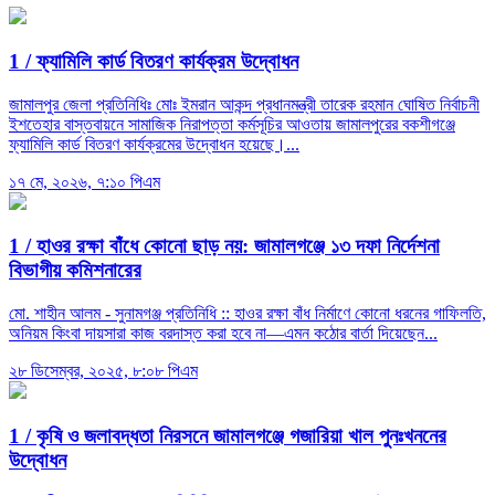
1 /
ফ্যামিলি কার্ড বিতরণ কার্যক্রম উদ্বোধন
জামালপুর জেলা প্রতিনিধিঃ মোঃ ইমরান আকন্দ প্রধানমন্ত্রী তারেক রহমান ঘোষিত নির্বাচনী
ইশতেহার বাস্তবায়নে সামাজিক নিরাপত্তা কর্মসূচির আওতায় জামালপুরের বকশীগঞ্জে
ফ্যামিলি কার্ড বিতরণ কার্যক্রমের উদ্বোধন হয়েছে।...
১৭ মে, ২০২৬, ৭:১০ পিএম
1 /
হাওর রক্ষা বাঁধে কোনো ছাড় নয়: জামালগঞ্জে ১৩ দফা নির্দেশনা
বিভাগীয় কমিশনারের
মো. শাহীন আলম - সুনামগঞ্জ প্রতিনিধি :: হাওর রক্ষা বাঁধ নির্মাণে কোনো ধরনের গাফিলতি,
অনিয়ম কিংবা দায়সারা কাজ বরদাস্ত করা হবে না—এমন কঠোর বার্তা দিয়েছেন...
২৮ ডিসেম্বর, ২০২৫, ৮:০৮ পিএম
1 /
কৃষি ও জলাবদ্ধতা নিরসনে জামালগঞ্জে গজারিয়া খাল পুনঃখননের
উদ্বোধন