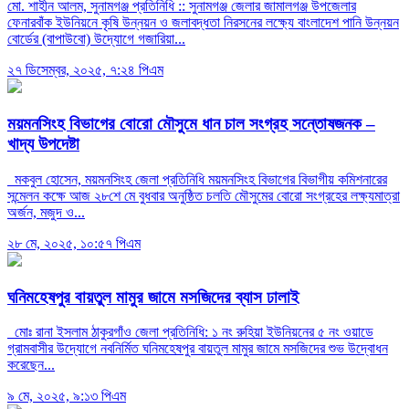
মো. শাহীন আলম, সুনামগঞ্জ প্রতিনিধি :: সুনামগঞ্জ জেলার জামালগঞ্জ উপজেলার
ফেনারবাঁক ইউনিয়নে কৃষি উন্নয়ন ও জলাবদ্ধতা নিরসনের লক্ষ্যে বাংলাদেশ পানি উন্নয়ন
বোর্ডের (বাপাউবো) উদ্যোগে গজারিয়া...
২৭ ডিসেম্বর, ২০২৫, ৭:২৪ পিএম
ময়মনসিংহ বিভাগের বোরো মৌসুমে ধান চাল সংগ্রহ সন্তোষজনক –
খাদ্য উপদেষ্টা
মকবুল হোসেন, ময়মনসিংহ জেলা প্রতিনিধি ময়মনসিংহ বিভাগের বিভাগীয় কমিশনারের
সন্মেলন কক্ষে আজ ২৮শে মে বুধবার অনুষ্ঠিত চলতি মৌসুমের বোরো সংগ্রহের লক্ষ্যমাত্রা
অর্জন, মজুদ ও...
২৮ মে, ২০২৫, ১০:৫৭ পিএম
ঘনিমহেষপুর বায়তুল মামুর জামে মসজিদের ব্যাস ঢালাই
মোঃ রানা ইসলাম ঠাকুরগাঁও জেলা প্রতিনিধি: ১ নং রুহিয়া ইউনিয়নের ৫ নং ওয়াডে
গ্রামবাসীর উদ্যোগে নবনির্মিত ঘনিমহেষপুর বায়তুল মামুর জামে মসজিদের শুভ উদ্বোধন
করেছেন...
৯ মে, ২০২৫, ৯:১৩ পিএম