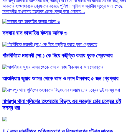
মাদারীপুর এলাকায় অগ্নিসংযোগ, ভাঙচুর ও বোমা বিস্ফোরণের ঘটনায় সাবেক কাউন্সিলর
আকতার হাওলাদারকে গ্রেফতার করেছে পুলিশ। পুলিশ ও স্থানীয় সূত্রে জানা গেছে,
আলামগীর হাওলাদার হত্যাকাণ্ডকে কেন্দ্র করে এলাকায়...
সলঙ্গায় বাস ডাকাতির ঘটনায় আটক ৩
পাঁচবিবিতে মহানবী (সা.) কে নিয়ে কটূক্তি করায় যুবক গ্রেফতার
আশুলিয়ায় জুয়ার আসর থেকে তাস ও নগদ টাকাসহ ৫ জন গ্রেপ্তার
নাগরপুর থানা পুলিশের তৎপরতায় বিদ্যুৎ এর সরঞ্জাম চোর চক্রের দুই
সদস্য ধরা
1 /
নতুন মাদারীপুরে অগ্নিসংযোগ ও বিস্ফোরণের ঘটনায় সাবেক