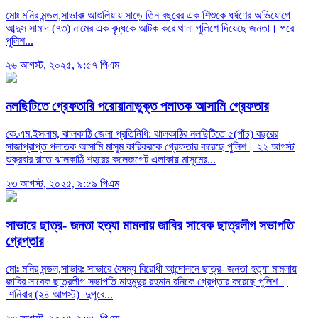
মোঃ মনির মন্ডল,সাভারঃ আশুলিয়ায় সাড়ে তিন বছরের এক শিশুকে ধর্ষণের অভিযোগে
আব্দুস সামাদ (৭৩) নামের এক বৃদ্ধকে আটক করে থানা পুলিশে দিয়েছে জনতা। পরে
পুলিশ...
২৬ আগস্ট, ২০২৫, ৯:৫৭ পিএম
নলছিটিতে গ্রেফতারি পরোয়ানাভুক্ত পলাতক আসামি গ্রেফতার
কে.এম.ইসলাম, ঝালকাঠি জেলা প্রতিনিধি: ঝালকাঠির নলছিটিতে ৫(পাঁচ) বছরের
সাজাপ্রাপ্ত পলাতক আসামি মাসুম কারিকরকে গ্রেফতার করেছে পুলিশ। ২২ আগস্ট
শুক্রবার রাতে ঝালকাঠি শহরের কলেজগেট এলাকায় মাসুমের...
২৩ আগস্ট, ২০২৫, ৯:৫৯ পিএম
সাভারে ছাত্র- জনতা হত্যা মামলায় জাবির সাবেক ছাত্রলীগ সভাপতি
গ্রেপ্তার
মোঃ মনির মন্ডল,সাভারঃ সাভারে বৈষম্য বিরোধী আন্দোলনে ছাত্র- জনতা হত্যা মামলায়
জাবির সাবেক ছাত্রলীগ সভাপতি মাহমুদুর রহমান রনিকে গ্রেপ্তার করেছে পুলিশ ।
শনিবার (২৪ আগস্ট) দুপুরে...