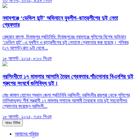
২৩ আগস্ট, ২০২৫, ৯:৫৮ পিএম
নবাবগঞ্জে ‘ডেভিল হান্ট’ অভিযানে যুবলীগ–ছাত্রলীগের দুই নেতা
গ্রেফতার
রেজুয়ান বাদশা, দিনাজপুর প্রতিনিধি: দিনাজপুরের নবাবগঞ্জে পুলিশের বিশেষ অভিযান
‘ডেভিল হান্ট’–এ যুবলীগ ও ছাত্রলীগের দুই নেতাকে গ্রেফতার করা হয়েছে। শনিবার
(১৭ আগস্ট) রাত ৯টা থেকে...
১৮ আগস্ট, ২০২৫, ৮:০০ পিএম
নরসিংদীতে ১৭ মামলার আসামি তৈয়ব গ্রেফতার,পাঁচদোনায় বিএনপির দুই
গ্রুপের সংঘর্ষে গুলিবিদ্ধ দুই।
মোঃ কামাল হোসেন প্রধান জেলা প্রতিনিধি নরসিংদী: নরসিংদীর রায়পুরা থেকে পুলিশের
তালিকাভুক্ত শীর্ষ সন্ত্রাসী ১৭ মামলার পলাতক আসামী তৈয়বকে তার দুই সহযোগীসহ
গ্রেফতার করেছেন নরসিংদী...
১৮ আগস্ট, ২০২৫, ৭:৫৮ পিএম
আরও নিউজ
আমাদের পরিবার