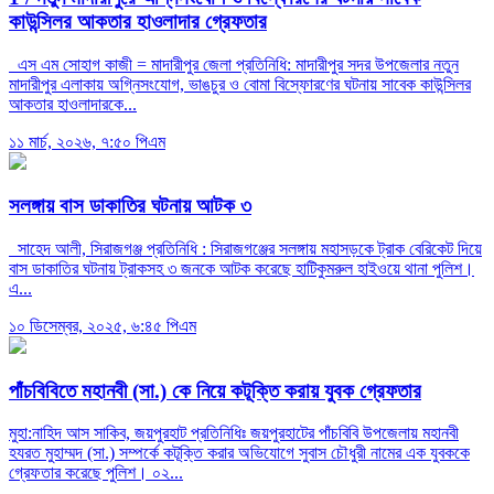
কাউন্সিলর আকতার হাওলাদার গ্রেফতার
এস এম সোহাগ কাজী = মাদারীপুর জেলা প্রতিনিধি: মাদারীপুর সদর উপজেলার নতুন
মাদারীপুর এলাকায় অগ্নিসংযোগ, ভাঙচুর ও বোমা বিস্ফোরণের ঘটনায় সাবেক কাউন্সিলর
আকতার হাওলাদারকে...
১১ মার্চ, ২০২৬, ৭:৫০ পিএম
সলঙ্গায় বাস ডাকাতির ঘটনায় আটক ৩
সাহেদ আলী, সিরাজগঞ্জ প্রতিনিধি : সিরাজগঞ্জের সলঙ্গায় মহাসড়কে ট্রাক বেরিকেট দিয়ে
বাস ডাকাতির ঘটনায় ট্রাকসহ ৩ জনকে আটক করেছে হাটিকুমরুল হাইওয়ে থানা পুলিশ।
এ...
১০ ডিসেম্বর, ২০২৫, ৬:৪৫ পিএম
পাঁচবিবিতে মহানবী (সা.) কে নিয়ে কটূক্তি করায় যুবক গ্রেফতার
মুহা:নাহিদ আস সাকিব, জয়পুরহাট প্রতিনিধিঃ জয়পুরহাটের পাঁচবিবি উপজেলায় মহানবী
হযরত মুহাম্মদ (সা.) সম্পর্কে কটূক্তি করার অভিযোগে সুবাস চৌধুরী নামের এক যুবককে
গ্রেফতার করেছে পুলিশ। ০২...