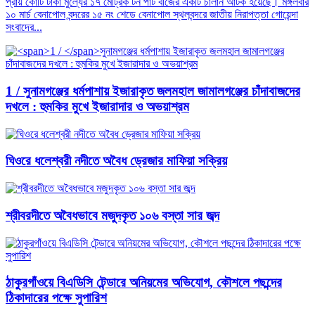
প্রায় কোটি টাকা মুল্যের ১৭ মেট্রিক টন পাট বীজের একটি চালান আটক হয়েছে। মঙ্গলবার
১০ মার্চ বেনাপোল বন্দরের ১৫ নং শেডে বেনাপোল স্থলবন্দরে জাতীয় নিরাপত্তা গোয়েন্দা
সংবাদের...
1 /
সুনামগঞ্জের ধর্মপাশায় ইজারাকৃত জলমহাল জামালগঞ্জের চাঁদাবাজদের
দখলে : হুমকির মুখে ইজারাদার ও অভয়াশ্রম
ঘিওরে ধলেশ্বরী নদীতে অবৈধ ড্রেজার মাফিয়া সক্রিয়
শ্রীবরদীতে অবৈধভাবে মজুদকৃত ১০৬ বস্তা সার জব্দ
ঠাকুরগাঁওয়ে বিএডিসি টেন্ডারে অনিয়মের অভিযোগ, কৌশলে পছন্দের
ঠিকাদারের পক্ষে সুপারিশ