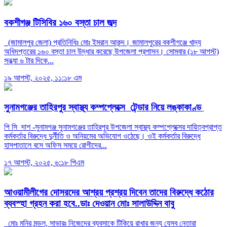
বকশীগঞ্জ টিসিবির ১৬০ বস্তা চাল জব্দ
(জামালপুর জেলা) প্রতিনিধিঃ মোঃ ইমরান আকন্দ। জামালপুরের বকশীগঞ্জে খাদ্য
অধিদপ্তরের ১৬০ বস্তা চাল উদ্ধার করেছে উপজেলা প্রশাসন। সোমবার (১৮ আগস্ট)
সন্ধ্যা ৬ টার দিকে...
১৯ আগস্ট, ২০২৫, ১১:১৮ এম
সুনামগঞ্জের তাহিরপুর স্বাস্থ্য কম্পপ্লেক্সে টেন্ডার নিয়ে লঙ্কাকাণ্ড
পি সি দাশ -সুনামগঞ্জ সুনামগঞ্জের তাহিরপুর উপজেলা স্বাস্থ্য কম্পপ্লেক্সের দায়িত্বপ্রাপ্ত
কর্মকর্তার বিরুদ্ধে দুর্নীতি ও অনিয়মের অভিযোগ ওঠেছে। ওই কর্মকর্তার বিরুদ্ধে
হাসপাতালে বসে অফিস সময়ে রোগীদের...
১৭ আগস্ট, ২০২৫, ৬:১৮ পিএম
আওয়ামীলীগের দোসরদের আশ্রয় প্রশ্রয় দিবেন তাদের বিরুদ্ধে কঠোর
ব্যবস্হা গ্রহন করা হবে..ডাঃ দেওয়ান মোঃ সালাউদ্দিন বাবু
মোঃ মনির মন্ডল, সাভারঃ নিজেদের ব্যবসাকে টিকিয়ে রাখার জন্য যেসব নেতারা