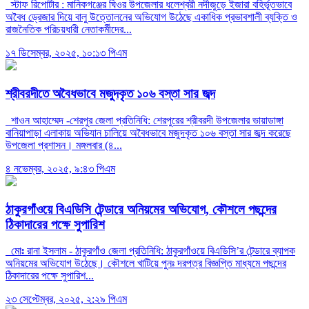
স্টাফ রিপোর্টার : মানিকগঞ্জের ঘিওর উপজেলার ধলেশ্বরী নদীজুড়ে ইজারা বহির্ভূতভাবে
অবৈধ ড্রেজার দিয়ে বালু উত্তোলনের অভিযোগ উঠেছে একাধিক প্রভাবশালী ব্যক্তি ও
রাজনৈতিক পরিচয়ধারী নেতাকর্মীদের...
১৭ ডিসেম্বর, ২০২৫, ১০:১৩ পিএম
শ্রীবরদীতে অবৈধভাবে মজুদকৃত ১০৬ বস্তা সার জব্দ
শাওন আহাম্মেদ -শেরপুর জেলা প্রতিনিধি: শেরপুরের শ্রীবরদী উপজেলার ভায়াডাঙ্গা
বানিয়াপাড়া এলাকায় অভিযান চালিয়ে অবৈধভাবে মজুদকৃত ১০৬ বস্তা সার জব্দ করেছে
উপজেলা প্রশাসন। মঙ্গলবার (৪...
৪ নভেম্বর, ২০২৫, ৯:৪৩ পিএম
ঠাকুরগাঁওয়ে বিএডিসি টেন্ডারে অনিয়মের অভিযোগ, কৌশলে পছন্দের
ঠিকাদারের পক্ষে সুপারিশ
মোঃ রানা ইসলাম - ঠাকুরগাঁও জেলা প্রতিনিধি: ঠাকুরগাঁওয়ে বিএডিসি’র টেন্ডারে ব্যাপক
অনিয়মের অভিযোগ উঠেছে। কৌশলে খাটিয়ে পুনঃ দরপত্র বিজ্ঞপ্তি মাধ্যমে পছন্দের
ঠিকাদারের পক্ষে সুপারিশ...
২৩ সেপ্টেম্বর, ২০২৫, ২:২৯ পিএম