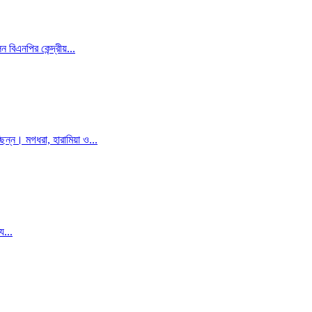
বিএনপির কেন্দ্রীয়...
্ছিন্ন। মগধরা, হারামিয়া ও...
ে...