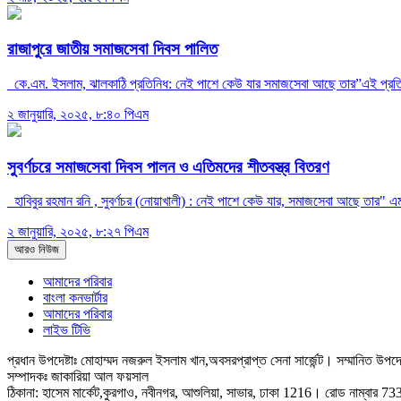
রাজাপুরে জাতীয় সমাজসেবা দিবস পালিত
কে.এম. ইসলাম, ঝালকাঠি প্রতিনিধ: নেই পাশে কেউ যার সমাজসেবা আছে তার”এই প্রতিপ
২ জানুয়ারি, ২০২৫, ৮:৪০ পিএম
সুবর্ণচরে সমাজসেবা দিবস পালন ও এতিমদের শীতবস্ত্র বিতরণ
হাবিবুর রহমান রনি , সুবর্ণচর (নোয়াখালী) : নেই পাশে কেউ যার, সমাজসেবা আছে তার" 
২ জানুয়ারি, ২০২৫, ৮:২৭ পিএম
আরও নিউজ
আমাদের পরিবার
বাংলা কনভার্টার
আমাদের পরিবার
লাইভ টিভি
প্রধান উপদেষ্টাঃ মোহাম্মদ নজরুল ইসলাম খান,অবসরপ্রাপ্ত সেনা সার্জেন্ট।
সম্মানিত উপদে
সম্পাদকঃ জাকারিয়া আল ফয়সাল
ঠিকানা: হাসেম মার্কেট,কুরগাও, নবীনগর, আশুলিয়া, সাভার, ঢাকা 1216। রোড নাম্বার 733 