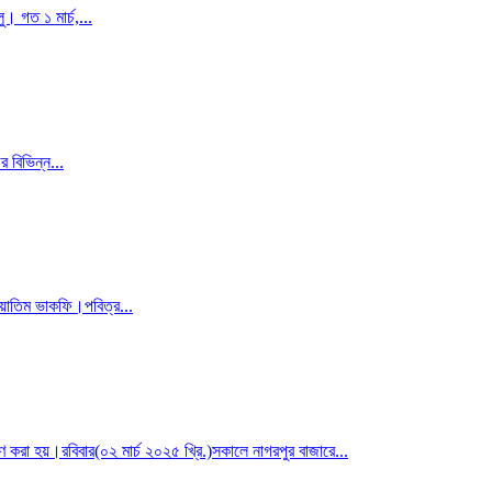
 গত ১ মার্চ,...
 বিভিন্ন...
এয়াতিম ভাকফি।পবিত্র...
ণ করা হয়।রবিবার(০২ মার্চ ২০২৫ খ্রি.)সকালে নাগরপুর বাজারে...