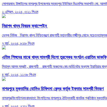
সোলায়মান: টাঙ্গাইলের নাগরপুর উপজেলার সহবতপুর ইউনিয়ন বিএনপির সভাপতি মো. আলাউদ
২ এপ্রিল, ২০২৫, ৩:২১ পিএম
নিরাপদ খাদ্য বিষয়ক ক্যাম্পেইন
ডেস্ক নিউজ নিরাপদ খাদ্য নিশ্চিতকল্পে রাজশাহী মহানগরীর লক্ষ্মীপুর মোড়ে সচেতনতামূলক 
৭ মার্চ, ২০২৫, ৮:৫৮ পিএম
এতিম শিশুদের মাঝে খাদ্য সামগ্রী দিলো তুরস্কের সংগঠন এয়াতিম ভাকফি
সিহাবুল আলম সম্রাট , রাজশাহী রাজশাহী অঞ্চলের কো-অর্ডিনেটর অধ্যক্ষ ইয়াহিয়ার মাধ্
৪ মার্চ, ২০২৫, ১১:৩৮ পিএম
নাগরপুরে মুকতাদির হোমিও চিকিৎসা কেন্দ্র কর্তৃক ইফতার সামগ্রী বিতরণ
নাগরপুর(টাংগাইল)সংবাদদাতা: টাংগাইলের নাগরপুরে ঐতিহ্যবাহী মানবিক প্রতিষ্ঠান মুকতাদ
২ মার্চ, ২০২৫, ২:৫২ পিএম