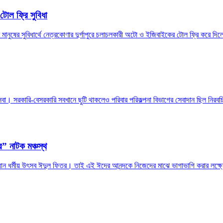
টোল ফ্রি সুবিধা
ষের সুবিধার্থে নেত্রকোণার দুর্গাপুরে চলাচলকারী অটো ও ইজিবাইকের টোল ফ্রি করে দিলেন 
্থ্যসেবা। সরকারি-বেসরকারি সবখানে ছুটি থাকলেও পরিবার পরিকল্পনা বিভাগের সেবাদান ছিল নিরবচ
দর” নাটক মঞ্চস্থ
রধান ধর্মীয় উৎসব ঈদুল ফিতর। তাই এই ঈদের আনন্দকে নিজেদের মাঝে ভাগাভাগি করার লক্ষ্য