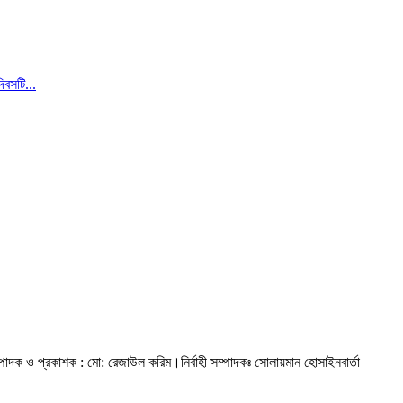
বসটি...
্পাদক ও প্রকাশক : মো: রেজাউল করিম।
নির্বাহী সম্পাদকঃ সোলায়মান হোসাইন
বার্তা