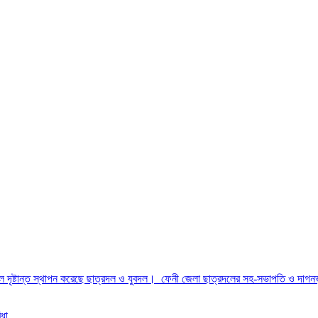
্বল দৃষ্টান্ত স্থাপন করেছে ছাত্রদল ও যুবদল। ফেনী জেলা ছাত্রদলের সহ-সভাপতি ও দাগন