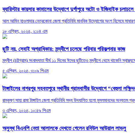
ব্যারিস্টার কায়সার কামালের উদ্যোগে দুর্গাপুরে অটো ও ইজিবাইক চলাচলে 
আল আমিন হাওলাদার নেত্রকোনা জেলা প্রতিনিধি মানবিক উদ্যোগের অংশ হিসেবে সাধারণ মানু
১৮ এপ্রিল, ২০২৫, ২:০৪ এম
ছুটি নয়, সেবাই অগ্রাধিকার: সন্দ্বীপে চলেছে পরিবার পরিকল্পনার কাজ
সন্দ্বীপ (চট্টগ্রাম) সংবাদদাতা দীর্ঘ ১১ দিনের ঈদের ছুটিতেও সন্দ্বীপে থেমে থাকেনি স্বাস
৫ এপ্রিল, ২০২৫, ৩:০৯ পিএম
টাঙ্গাইলের নাগরপুর সহবতপুরে স্থানীয় গ্রামবাসীর উদ্যোগে “বেহুলা লক্ষিন্
রামকৃষ্ণ সাহা রামা টাঙ্গাইল জেলা প্রতিনিধি সদ্য উদযাপিত হলো মুসলমানদের অন্যতম প্
৩ এপ্রিল, ২০২৫, ১০:৫৯ পিএম
অসুস্থ বিএনপি নেতা আলালকে দেখতে গেলেন রবিউল আউয়াল লাভলু