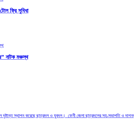
টোল ফ্রি সুবিধা
দর” নাটক মঞ্চস্থ
্বল দৃষ্টান্ত স্থাপন করেছে ছাত্রদল ও যুবদল। ফেনী জেলা ছাত্রদলের সহ-সভাপতি ও দাগনভ