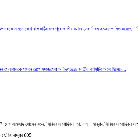
াদ্যকে সামনে রেখে ঝালকাঠির রাজাপুরে জাতীয় সমাজ সেবা দিবস ২০২৫ পালিত হয়েছে। দি
এমন স্লোগানকে সামনে রেখে সমাজসেবা অধিদপ্তরের জাতীয় কর্মসূচির অংশ হিসেবে...
ষ্টা মোঃ আমজাদ হোসেন রতন, সিনিয়র সাংবাদিক। ডা. এম এ মান্নান,সিনিয়র সাংবাদিক।
সম
হোল্ডিং নাম্বার 805