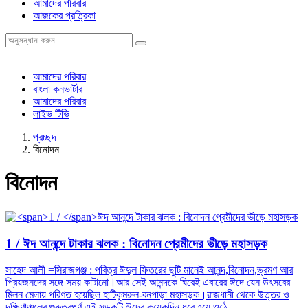
আমাদের পরিবার
আজকের প্রত্রিকা
আমাদের পরিবার
বাংলা কনভার্টার
আমাদের পরিবার
লাইভ টিভি
প্রচ্ছদ
বিনোদন
বিনোদন
1 /
ঈদ আনন্দে টাকার ঝলক : বিনোদন প্রেমীদের ভীড়ে মহাসড়ক
সাহেদ আলী =সিরাজগঞ্জ : পবিত্র ঈদুল ফিতরের ছুটি মানেই আনন্দ,বিনোদন,ভ্রমণ আর
প্রিয়জনদের সঙ্গে সময় কাটানো।আর সেই আনন্দকে ঘিরেই এবারের ঈদে যেন উৎসবের
মিলন মেলায় পরিণত হয়েছিল হাটিকুমরুল-বনপাড়া মহাসড়ক।রাজধানী থেকে উত্তর ও
দক্ষিণাঞ্চলের গুরুত্বপূর্ণ এই সড়কটি ঈদের কয়েকদিন ধরে হয়ে ওঠে...