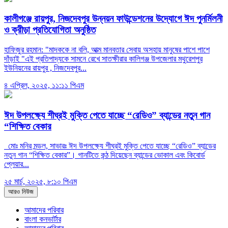
কালীগঞ্জে রায়পুর, নিজদেবপুর উন্নয়ন ফাউন্ডেশনের উদ্যোগে ঈদ পুনর্মিলনী
ও ক্রীড়া প্রতিযোগিতা অনুষ্ঠিত
হাফিজুর রহমান: "মাদককে না বলি, আত্ম মানবতার সেবায় অসহায় মানুষের পাশে পাশে
দাঁড়াই "এই প্রতিপাদ্যকে সামনে রেখে সাতক্ষীরার কালিগঞ্জ উপজেলার মথুরেশপুর
ইউনিয়নের রায়পুর , নিজদেবপুর...
৪ এপ্রিল, ২০২৫, ১১:১১ পিএম
ঈদ উপলক্ষ্যে শীঘ্রই মুক্তি পেতে যাচ্ছে “রেডিও” ব্যান্ডের নতুন গান
“শিক্ষিত বেকার
মোঃ মনির মন্ডল, সাভারঃ ঈদ উপলক্ষ্যে শীঘ্রই মুক্তি পেতে যাচ্ছে “রেডিও” ব্যান্ডের
নতুন গান “শিক্ষিত বেকার”। গানটিতে কন্ঠ দিয়েছেন ব্যান্ডের ভোকাল এবং কিবোর্ড
প্লেয়ার...
২৫ মার্চ, ২০২৫, ৮:১০ পিএম
আরও নিউজ
আমাদের পরিবার
বাংলা কনভার্টার