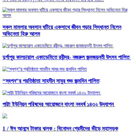
সকল মামলার অবসান ঘটিয়ে একসাথে জীবন গড়ার সিদ্ধান্ত নিলেন
অভিনেতা হিরু আলম
দুর্গাপুর কালচারাল একাডেমিতে রবীন্দ্র- নজরুল জন্মজয়ন্তী উৎসব পালিত
“স্বপ্ন”র প্রতিষ্ঠাতা সাহদীন সাবুর শুভ জন্মদিন পালিত
পাট্টা ইউনিয়ন পরিষদের আয়োজনে বাংলা নববর্ষ ১৪৩২ উদযাপন
1 /
ঈদ আনন্দে টাকার ঝলক : বিনোদন প্রেমীদের ভীড়ে মহাসড়ক