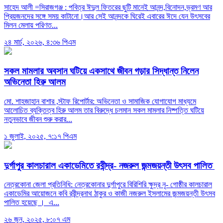
সাহেদ আলী =সিরাজগঞ্জ : পবিত্র ঈদুল ফিতরের ছুটি মানেই আনন্দ,বিনোদন,ভ্রমণ আর
প্রিয়জনদের সঙ্গে সময় কাটানো।আর সেই আনন্দকে ঘিরেই এবারের ঈদে যেন উৎসবের
মিলন মেলায় পরিণত...
২৪ মার্চ, ২০২৬, ৪:৩৬ পিএম
সকল মামলার অবসান ঘটিয়ে একসাথে জীবন গড়ার সিদ্ধান্ত নিলেন
অভিনেতা হিরু আলম
মো. শাহজাহান বাশার ,স্টাফ রিপোর্টার: অভিনেতা ও সামাজিক যোগাযোগ মাধ্যমে
আলোচিত ব্যক্তিত্ব হিরু আলম তার বিরুদ্ধে চলমান সকল মামলার নিষ্পত্তি ঘটিয়ে
নতুনভাবে জীবন শুরু করার...
১ জুলাই, ২০২৫, ৭:১৭ পিএম
দুর্গাপুর কালচারাল একাডেমিতে রবীন্দ্র- নজরুল জন্মজয়ন্তী উৎসব পালিত
নেত্রকোনা জেলা প্রতিনিধি: নেত্রকোনার দুর্গাপুরে বিরিশিরি ক্ষুদ্র নৃ- গোষ্ঠীর কালচারাল
একাডেমির আয়োজনে কবি রবীন্দ্রনাথ ঠাকুর ও কাজী নজরুল ইসলামের জন্মজয়ন্তী উৎসব
পালিত হয়েছে । এ...
২৬ জুন, ২০২৫, ৮:০৭ এম