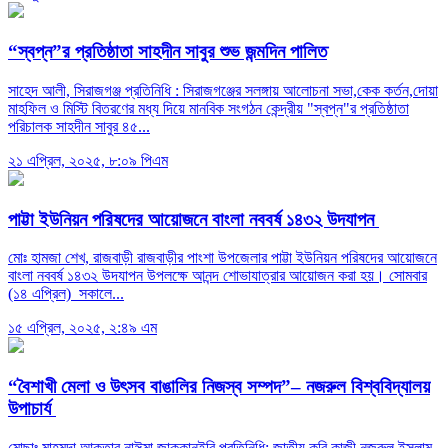
“স্বপ্ন”র প্রতিষ্ঠাতা সাহদীন সাবুর শুভ জন্মদিন পালিত
সাহেদ আলী, সিরাজগঞ্জ প্রতিনিধি : সিরাজগঞ্জের সলঙ্গায় আলোচনা সভা,কেক কর্তন,দোয়া
মাহফিল ও মিস্টি বিতরণের মধ্য দিয়ে মানবিক সংগঠন কেন্দ্রীয় "স্বপ্ন"র প্রতিষ্ঠাতা
পরিচালক সাহদীন সাবুর ৪৫...
২১ এপ্রিল, ২০২৫, ৮:০৯ পিএম
পাট্টা ইউনিয়ন পরিষদের আয়োজনে বাংলা নববর্ষ ১৪৩২ উদযাপন
মোঃ হামজা শেখ, রাজবাড়ী রাজবাড়ীর পাংশা উপজেলার পাট্টা ইউনিয়ন পরিষদের আয়োজনে
বাংলা নববর্ষ ১৪৩২ উদযাপন উপলক্ষে আনন্দ শোভাযাত্রার আয়োজন করা হয়। সোমবার
(১৪ এপ্রিল) সকালে...
১৫ এপ্রিল, ২০২৫, ২:৪৯ এম
“বৈশাখী মেলা ও উৎসব বাঙালির নিজস্ব সম্পদ”– নজরুল বিশ্ববিদ্যালয়
উপাচার্য
মোছাঃ মাহমুদা আক্তার নাঈমা জাককানইবি প্রতিনিধি: জাতীয় কবি কাজী নজরুল ইসলাম