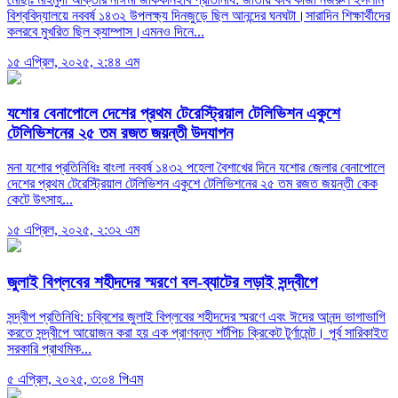
বিশ্ববিদ্যালয়ে নববর্ষ ১৪৩২ উপলক্ষ্য দিনজুড়ে ছিল আনন্দের ঘনঘটা।সারাদিন শিক্ষার্থীদের
কলরবে মুখরিত ছিল ক্যাম্পাস।এমনও দিনে...
১৫ এপ্রিল, ২০২৫, ২:৪৪ এম
যশোর বেনাপোলে দেশের প্রথম টেরেস্ট্রিয়াল টেলিভিশন একুশে
টেলিভিশনের ২৫ তম রজত জয়ন্তী উদযাপন
মনা যশোর প্রতিনিধিঃ বাংলা নববর্ষ ১৪৩২ পহেলা বৈশাখের দিনে যশোর জেলার বেনাপোলে
দেশের প্রথম টেরেস্ট্রিয়াল টেলিভিশন একুশে টেলিভিশনের ২৫ তম রজত জয়ন্তী কেক
কেটে উৎসাহ...
১৫ এপ্রিল, ২০২৫, ২:৩২ এম
জুলাই বিপ্লবের শহীদদের স্মরণে বল-ব্যাটের লড়াই সন্দ্বীপে
সন্দ্বীপ প্রতিনিধি: চব্বিশের জুলাই বিপ্লবের শহীদদের স্মরণে এবং ঈদের আনন্দ ভাগাভাগি
করতে সন্দ্বীপে আয়োজন করা হয় এক প্রাণবন্ত শর্টপিচ ক্রিকেট টুর্ণামেন্ট। পূর্ব সারিকাইত
সরকারি প্রাথমিক...
৫ এপ্রিল, ২০২৫, ৩:০৪ পিএম