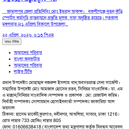
জামালপুর জেলা প্রতিনিধিঃ মোঃ ইমরান আকন্দ। বকশীগঞ্জে নুতন কুঁড়ি
স্পোর্টস কর্মসূচি বাস্তবায়নে প্রস্তুতি মূলক সভা অনুষ্ঠিত হয়েছে। গতকাল
মঙ্গলবার (২১ এপ্রিল) বিকালে উপজেলা...
২২ এপ্রিল, ২০২৬, ৬:১৩ পিএম
আরও নিউজ
আমাদের পরিবার
বাংলা কনভার্টার
আমাদের পরিবার
লাইভ টিভি
প্রধান উপদেষ্টাঃ মোহাম্মদ নজরুল ইসলাম খান,অবসরপ্রাপ্ত সেনা সার্জেন্ট।
সম্মানিত উপদেষ্টা মোঃ আমজাদ হোসেন রতন, সিনিয়র সাংবাদিক। ডা. এম
এ মান্নান,সিনিয়র সাংবাদিক।
সম্পাদক ও প্রকাশক : মো: রেজাউল করিম।
নির্বাহী সম্পাদকঃ সোলায়মান হোসাইন
বার্তা সম্পাদকঃ জাকারিয়া আল
ফয়সাল
ঠিকানা: হাসেম মার্কেট,কুরগাও, নবীনগর, আশুলিয়া, সাভার, ঢাকা 1216।
রোড নাম্বার 733 হোল্ডিং নাম্বার 805
ফোন: 01606638418 ( বাংলাদেশ তথ্য মন্ত্রণালয় কর্তৃক নিবন্ধন আবেদন