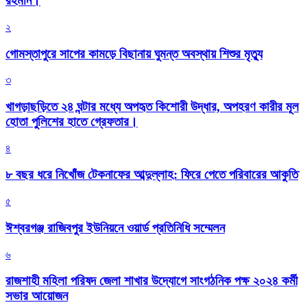
রহমান।
২
গোমস্তাপুরে সাপের কামড়ে বিছানায় ঘুমন্ত অবস্থায় শিশুর মৃত্যু
৩
খাগড়াছড়িতে ২৪ ঘন্টার মধ্যে অপহৃত কিশোরী উদ্ধার, অপহরণ কারীর মূল
হোতা পুলিশের হাতে গ্রেফতার।
৪
৮ বছর ধরে নিখোঁজ টেকনাফের আব্দুল্লাহ: ফিরে পেতে পরিবারের আকুতি
৫
ঈশ্বরগঞ্জ রাজিবপুর ইউনিয়নে ওয়ার্ড প্রতিনিধি সম্মেলন
৬
রাজশাহী মহিলা পরিষদ জেলা শাখার উদ্যোগে সাংগঠনিক পক্ষ ২০২৪ কর্মী
সভার আয়োজন