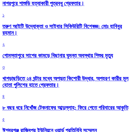
নাগরপুরে শাশুড়ি হত্যাকারী পুত্রবধু গ্রেফতার।
১
তরুণ আইটি উদ্যোক্তা ও সাইবার সিকিউরিটি বিশেষজ্ঞ: মোঃ হাবিবুর
রহমান।
২
গোমস্তাপুরে সাপের কামড়ে বিছানায় ঘুমন্ত অবস্থায় শিশুর মৃত্যু
৩
খাগড়াছড়িতে ২৪ ঘন্টার মধ্যে অপহৃত কিশোরী উদ্ধার, অপহরণ কারীর মূল
হোতা পুলিশের হাতে গ্রেফতার।
৪
৮ বছর ধরে নিখোঁজ টেকনাফের আব্দুল্লাহ: ফিরে পেতে পরিবারের আকুতি
৫
ঈশ্বরগঞ্জ রাজিবপুর ইউনিয়নে ওয়ার্ড প্রতিনিধি সম্মেলন