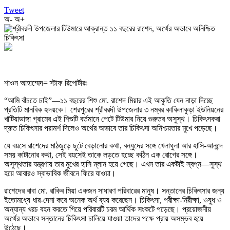
Tweet
অ-
অ+
শাওন আহাম্মেদ= স্টাফ রিপোর্টারঃ
“আমি বাঁচতে চাই”—১১ বছরের শিশু মো. রাশেদ মিয়ার এই আকুতি যেন নাড়া দিচ্ছে
প্রতিটি মানবিক হৃদয়কে। শেরপুরের শ্রীবরদী উপজেলার ৩ নম্বর কাকিলাকুড়া ইউনিয়নের
খাটিয়াডাঙ্গা গ্রামের এই শিশুটি বর্তমানে পেটে টিউমার নিয়ে গুরুতর অসুস্থ। চিকিৎসকরা
দ্রুত চিকিৎসার পরামর্শ দিলেও অর্থের অভাবে তার চিকিৎসা অনিশ্চয়তার মুখে পড়েছে।
যে বয়সে রাশেদের মাঠজুড়ে ছুটে বেড়ানোর কথা, বন্ধুদের সঙ্গে খেলাধুলা আর হাসি-আনন্দে
সময় কাটানোর কথা, সেই বয়সেই তাকে লড়তে হচ্ছে কঠিন এক রোগের সঙ্গে।
অসুস্থতার যন্ত্রণায় তার মুখের হাসি ম্লান হয়ে গেছে। এখন তার একটাই স্বপ্ন—সুস্থ
হয়ে আবারও স্বাভাবিক জীবনে ফিরে যাওয়া।
রাশেদের বাবা মো. রাকিব মিয়া একজন সাধারণ পরিবারের মানুষ। সন্তানের চিকিৎসার জন্য
ইতোমধ্যে ধার-দেনা করে অনেক অর্থ ব্যয় করেছেন। চিকিৎসা, পরীক্ষা-নিরীক্ষা, ওষুধ ও
অন্যান্য খরচ বহন করতে গিয়ে পরিবারটি চরম আর্থিক সংকটে পড়েছে। প্রয়োজনীয়
অর্থের অভাবে সন্তানের চিকিৎসা চালিয়ে যাওয়া তাদের পক্ষে প্রায় অসম্ভব হয়ে
উঠেছে।