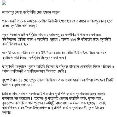
জামালপুর জেলা প্রতিনিধিঃ মোঃ ইমরান আকন্দঃ
প্রধানমন্ত্রী তারেক রহমানের ঘোষিত নির্বাচনী ইশতেহার বাস্তবায়নে জামালপুরে চালু হতে
যাচ্ছে ফ্যামিলি কার্ড কর্মসূচি।
প্রাথমিকভাবে এই কর্মসূচির আওতায় জামালপুরের বকশীগঞ্জ উপজেলার বগারচর
ইউনিয়নের টালিয়া পাড়া ও সাতভিটা গ্রামে ১ হাজার ২৯৫ টি পরিবারের মাঝে ফ্যামিলি
কার্ড বিতরণ করা হবে।
আগামি ১৬ মে শনিবার বগারচর ইউনিয়নের সারমারা নাসির উদ্দিন উচ্চ বিদ্যালয় মাঠে
ফ্যামিলি কার্ড বিতরণ কর্মসূচির উদ্বোধন করা হবে।
উদ্বোধনী অনুষ্ঠানে প্রধান অতিথি হিসেবে উপস্থিত থাকবেন বেসামরিক বিমান পরিবহন ও
পর্যটন প্রতিমন্ত্রী এম রশিদুজ্জামান মিল্লাত এমপি।
বৃহস্পতিবার (১৪ মে) দুপুরে প্রেস ব্রিফিংয়ে এসব তথ্য জানান বকশীগঞ্জ উপজেলা নির্বাহী
অফিসার মুরাদ হোসেন।
তিনি জানান, বর্তমান সরকারের ইশতেহারে ফ্যামিলি কার্ড বাস্তবায়নের জন্য সরকার
কার্যক্রম শুরু করেছেন। ইতোমধ্যে কয়েকটি জেলায় ফ্যামিলি কার্ড, কৃষক কার্ড ,
বৃক্ষরোপন কর্মসূচি ও খাল পুন:খনন কর্মসূচি বাস্তবায়ন কার্যক্রম শুরু হয়েছে। তারই
ধারাবাহিকতায় বকশীগঞ্জ উপজেলাতেও ফ্যামিলি কার্ড বাস্তবায়নে উদ্যোগ নিয়েছে
সরকার।