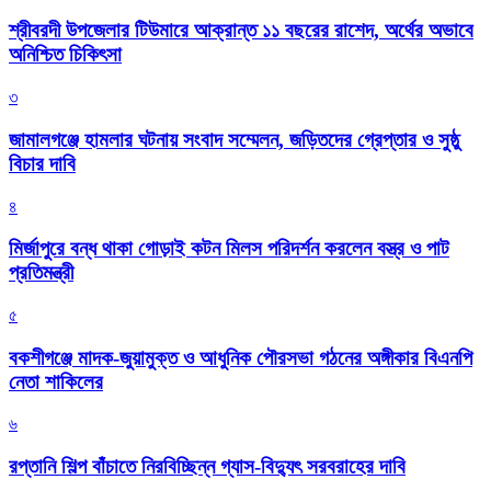
শ্রীবরদী উপজেলার টিউমারে আক্রান্ত ১১ বছরের রাশেদ, অর্থের অভাবে
অনিশ্চিত চিকিৎসা
৩
জামালগঞ্জে হামলার ঘটনায় সংবাদ সম্মেলন, জড়িতদের গ্রেপ্তার ও সুষ্ঠু
বিচার দাবি
৪
মির্জাপুরে বন্ধ থাকা গোড়াই কটন মিলস পরিদর্শন করলেন বস্ত্র ও পাট
প্রতিমন্ত্রী
৫
বকশীগঞ্জে মাদক-জুয়ামুক্ত ও আধুনিক পৌরসভা গঠনের অঙ্গীকার বিএনপি
নেতা শাকিলের
৬
রপ্তানি শিল্প বাঁচাতে নিরবিচ্ছিন্ন গ্যাস-বিদ্যুৎ সরবরাহের দাবি