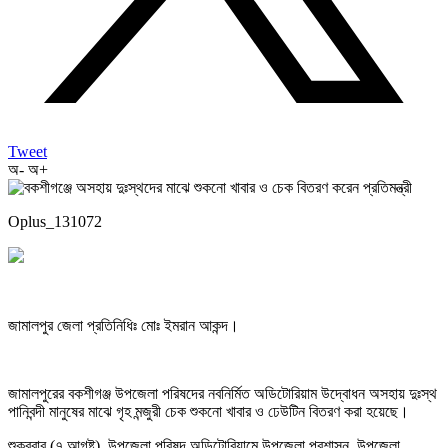
Tweet
অ-
অ+
Oplus_131072
জামালপুর জেলা প্রতিনিধিঃ মোঃ ইমরান আকন্দ।
জামালপুরের বকশীগঞ্জ উপজেলা পরিষদের নবনির্মিত অডিটোরিয়াম উদ্বোধন অসহায় দুঃস্থ
পানিবন্দী মানুষের মাঝে গৃহ মন্জুরী চেক শুকনো খাবার ও ঢেউটিন বিতরণ করা হয়েছে।
শুক্রবার (৭ আগষ্ট) উপজেলা পরিষদ অডিটোরিয়ামে উপজেলা প্রশাসন, উপজেলা