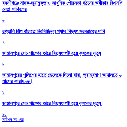
বকশীগঞ্জে মাদক-জুয়ামুক্ত ও আধুনিক পৌরসভা গঠনের অঙ্গীকার বিএনপি
নেতা শাকিলের
৬
রপ্তানি শিল্প বাঁচাতে নিরবিচ্ছিন্ন গ্যাস-বিদ্যুৎ সরবরাহের দাবি
৭
জামালপুরে সেচ পাম্পের তারে বিদ্যুৎস্পষ্ট হয়ে কৃষকের মৃত্যু
৮
জামালপুরের পুলিশের হাতে ছেলেকে দিলো বাবা, ভ্রাম্যমাণ আদালতে ৬
মাসের কারাদণ্ড।
৯
জামালপুরে সেচ পাম্পের তারে বিদ্যুৎস্পষ্ট হয়ে কৃষকের মৃত্যু।
১০
সর্বশেষ সব খবর