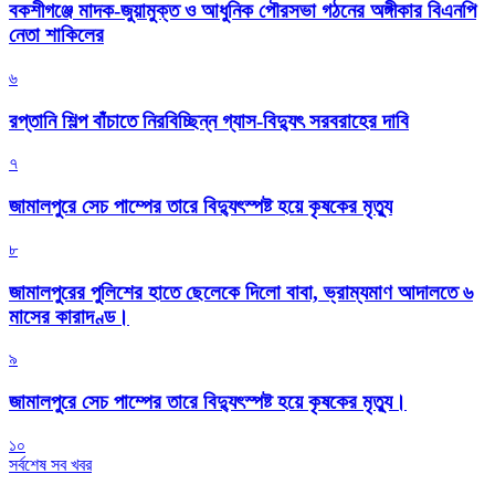
বকশীগঞ্জে মাদক-জুয়ামুক্ত ও আধুনিক পৌরসভা গঠনের অঙ্গীকার বিএনপি
নেতা শাকিলের
৬
রপ্তানি শিল্প বাঁচাতে নিরবিচ্ছিন্ন গ্যাস-বিদ্যুৎ সরবরাহের দাবি
৭
জামালপুরে সেচ পাম্পের তারে বিদ্যুৎস্পষ্ট হয়ে কৃষকের মৃত্যু
৮
জামালপুরের পুলিশের হাতে ছেলেকে দিলো বাবা, ভ্রাম্যমাণ আদালতে ৬
মাসের কারাদণ্ড।
৯
জামালপুরে সেচ পাম্পের তারে বিদ্যুৎস্পষ্ট হয়ে কৃষকের মৃত্যু।
১০
সর্বশেষ সব খবর