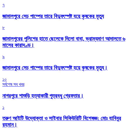
৭
জামালপুরে সেচ পাম্পের তারে বিদ্যুৎস্পষ্ট হয়ে কৃষকের মৃত্যু
৮
জামালপুরের পুলিশের হাতে ছেলেকে দিলো বাবা, ভ্রাম্যমাণ আদালতে ৬
মাসের কারাদণ্ড।
৯
জামালপুরে সেচ পাম্পের তারে বিদ্যুৎস্পষ্ট হয়ে কৃষকের মৃত্যু।
১০
সর্বশেষ সব খবর
নাগরপুরে শাশুড়ি হত্যাকারী পুত্রবধু গ্রেফতার।
১
তরুণ আইটি উদ্যোক্তা ও সাইবার সিকিউরিটি বিশেষজ্ঞ: মোঃ হাবিবুর
রহমান।