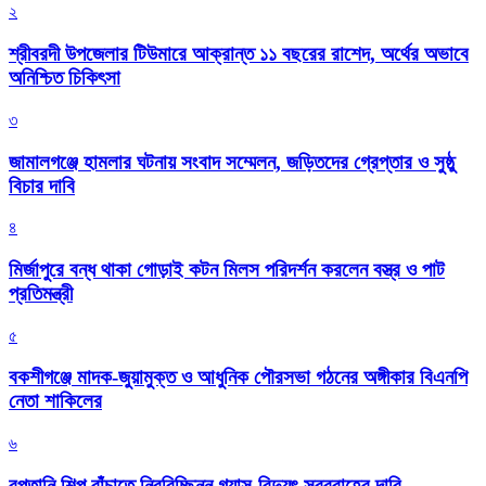
২
শ্রীবরদী উপজেলার টিউমারে আক্রান্ত ১১ বছরের রাশেদ, অর্থের অভাবে
অনিশ্চিত চিকিৎসা
৩
জামালগঞ্জে হামলার ঘটনায় সংবাদ সম্মেলন, জড়িতদের গ্রেপ্তার ও সুষ্ঠু
বিচার দাবি
৪
মির্জাপুরে বন্ধ থাকা গোড়াই কটন মিলস পরিদর্শন করলেন বস্ত্র ও পাট
প্রতিমন্ত্রী
৫
বকশীগঞ্জে মাদক-জুয়ামুক্ত ও আধুনিক পৌরসভা গঠনের অঙ্গীকার বিএনপি
নেতা শাকিলের
৬
রপ্তানি শিল্প বাঁচাতে নিরবিচ্ছিন্ন গ্যাস-বিদ্যুৎ সরবরাহের দাবি