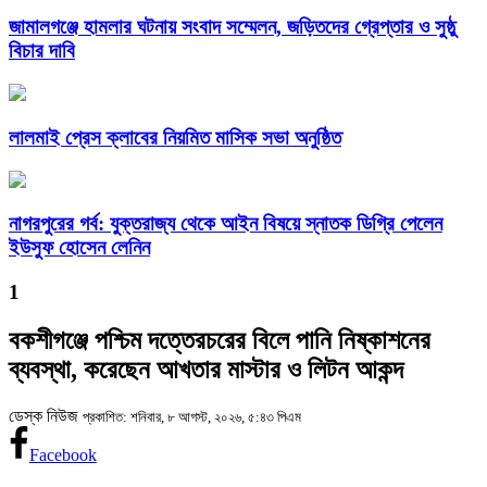
জামালগঞ্জে হামলার ঘটনায় সংবাদ সম্মেলন, জড়িতদের গ্রেপ্তার ও সুষ্ঠু
বিচার দাবি
লালমাই প্রেস ক্লাবের নিয়মিত মাসিক সভা অনুষ্ঠিত
নাগরপুরের গর্ব: যুক্তরাজ্য থেকে আইন বিষয়ে স্নাতক ডিগ্রি পেলেন
ইউসুফ হোসেন লেনিন
1
বকশীগঞ্জে পশ্চিম দত্তেরচরের বিলে পানি নিষ্কাশনের
ব্যবস্থা, করেছেন আখতার মাস্টার ও লিটন আকন্দ
ডেস্ক নিউজ
প্রকাশিত: শনিবার, ৮ আগস্ট, ২০২৬, ৫:৪৩ পিএম
Facebook