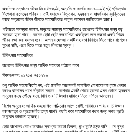
একদিকে সন্তানের জীবন নিয়ে উৎকণ্ঠা, অন্যদিকে অর্থের অভাব—এই দুই দুশ্চিন্তায়
দিশেহারা রাশেদের পরিবার। তাই সমাজের বিত্তবান, হৃদয়বান ও সামর্থ্যবান ব্যক্তিদের
কাছে সন্তানের জীবন বাঁচাতে সহযোগিতার আকুল আবেদন জানিয়েছেন তারা।
পরিবারের সদস্যরা জানান, মানুষের সামান্য সহযোগিতাও রাশেদের চিকিৎসার জন্য বড়
সহায়তা হতে পারে। অনেক ছোট ছোট সহযোগিতা একত্রিত হলে হয়তো একটি শিশুর
জীবন রক্ষা করা সম্ভব হবে। আপনার দেওয়া একটি সহায়তা ফিরিয়ে দিতে পারে রাশেদের
মুখের হাসি, এনে দিতে পারে নতুন জীবনের স্বপ্ন।
চিকিৎসায় সহযোগিতা
রাশেদের চিকিৎসার জন্য আর্থিক সহায়তা পাঠানো যাবে—
বিকাশ/নগদ: ০১৭৫৫-৭৫৫২৯৯
শুধু আর্থিক সহযোগিতাই নয়, এই মানবিক আবেদনটি সামাজিক যোগাযোগমাধ্যমে শেয়ার
করেও রাশেদের পাশে দাঁড়ানো সম্ভব। আপনার একটি শেয়ার হয়তো এমন কোনো হৃদয়বান
মানুষের কাছে পৌঁছে যাবে, যিনি তার চিকিৎসার দায়িত্ব নিতে এগিয়ে আসবেন।
বিশেষ অনুরোধ: আর্থিক সহযোগিতা পাঠানোর আগে রোগী, পরিবারের পরিচয়, চিকিৎসার
কাগজপত্র ও প্রয়োজনীয় তথ্য যাচাই-বাছাই করে সহযোগিতা করার জন্য সবার প্রতি
অনুরোধ জানানো হয়েছে।
ছোট্ট রাশেদের চোখে আবারও স্বপ্নের আলো ফিরুক, মুখে ফুটে উঠুক হাসি। সে সুস্থ
হয়ে আবারও বন্ধুদের সঙ্গে খেলাধুলা করুক, স্বাভাবিক জীবনে ফিরে আসুক—এটাই এখন