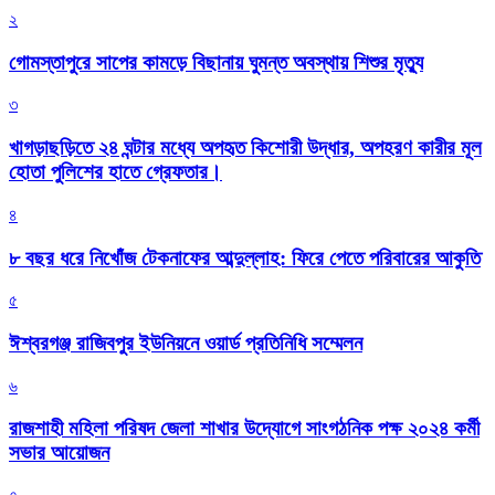
২
গোমস্তাপুরে সাপের কামড়ে বিছানায় ঘুমন্ত অবস্থায় শিশুর মৃত্যু
৩
খাগড়াছড়িতে ২৪ ঘন্টার মধ্যে অপহৃত কিশোরী উদ্ধার, অপহরণ কারীর মূল
হোতা পুলিশের হাতে গ্রেফতার।
৪
৮ বছর ধরে নিখোঁজ টেকনাফের আব্দুল্লাহ: ফিরে পেতে পরিবারের আকুতি
৫
ঈশ্বরগঞ্জ রাজিবপুর ইউনিয়নে ওয়ার্ড প্রতিনিধি সম্মেলন
৬
রাজশাহী মহিলা পরিষদ জেলা শাখার উদ্যোগে সাংগঠনিক পক্ষ ২০২৪ কর্মী
সভার আয়োজন