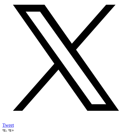
Tweet
অ-
অ+