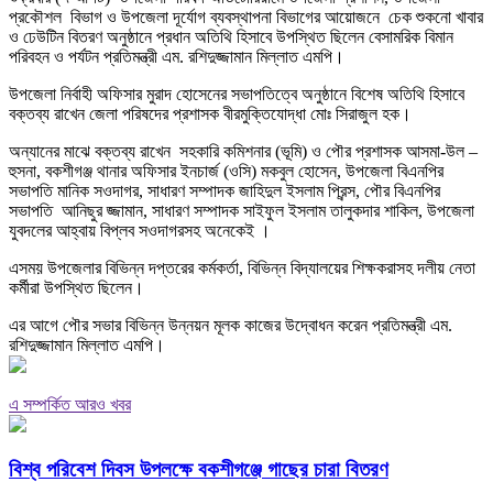
প্রকৌশল বিভাগ ও উপজেলা দূর্যোগ ব্যবস্থাপনা বিভাগের আয়োজনে চেক শুকনো খাবার
ও ঢেউটিন বিতরণ অনুষ্ঠানে প্রধান অতিথি হিসাবে উপস্থিত ছিলেন বেসামরিক বিমান
পরিবহন ও পর্যটন প্রতিমন্ত্রী এম. রশিদুজ্জামান মিল্লাত এমপি।
উপজেলা নির্বাহী অফিসার মুরাদ হোসেনের সভাপতিত্বে অনুষ্ঠানে বিশেষ অতিথি হিসাবে
বক্তব্য রাখেন জেলা পরিষদের প্রশাসক বীরমুক্তিযোদ্ধা মোঃ সিরাজুল হক।
অন্যানের মাঝে বক্তব্য রাখেন সহকারি কমিশনার (ভূমি) ও পৌর প্রশাসক আসমা-উল –
হুসনা, বকশীগঞ্জ থানার অফিসার ইনচার্জ (ওসি) মকবুল হোসেন, উপজেলা বিএনপির
সভাপতি মানিক সওদাগর, সাধারণ সম্পাদক জাহিদুল ইসলাম প্রিন্স, পৌর বিএনপির
সভাপতি আনিছুর জ্জামান, সাধারণ সম্পাদক সাইফুল ইসলাম তালুকদার শাকিল, উপজেলা
যুবদলের আহ্বায় বিপ্লব সওদাগরসহ অনেকেই ।
এসময় উপজেলার বিভিন্ন দপ্তরের কর্মকর্তা, বিভিন্ন বিদ্যালয়ের শিক্ষকরাসহ দলীয় নেতা
কর্মীরা উপস্থিত ছিলেন।
এর আগে পৌর সভার বিভিন্ন উন্নয়ন মূলক কাজের উদ্বোধন করেন প্রতিমন্ত্রী এম.
রশিদুজ্জামান মিল্লাত এমপি।
এ সম্পর্কিত আরও খবর
বিশ্ব পরিবেশ দিবস উপলক্ষে বকশীগঞ্জে গাছের চারা বিতরণ