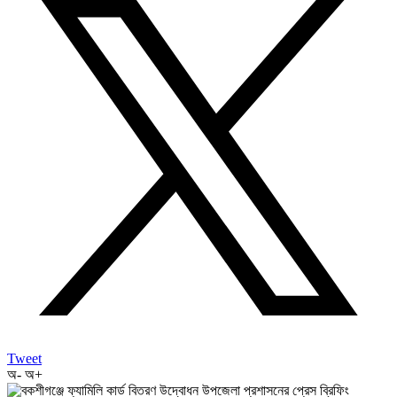
Tweet
অ-
অ+