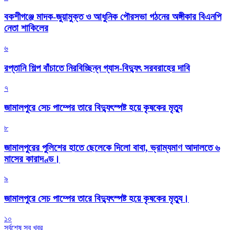
বকশীগঞ্জে মাদক-জুয়ামুক্ত ও আধুনিক পৌরসভা গঠনের অঙ্গীকার বিএনপি
নেতা শাকিলের
৬
রপ্তানি শিল্প বাঁচাতে নিরবিচ্ছিন্ন গ্যাস-বিদ্যুৎ সরবরাহের দাবি
৭
জামালপুরে সেচ পাম্পের তারে বিদ্যুৎস্পষ্ট হয়ে কৃষকের মৃত্যু
৮
জামালপুরের পুলিশের হাতে ছেলেকে দিলো বাবা, ভ্রাম্যমাণ আদালতে ৬
মাসের কারাদণ্ড।
৯
জামালপুরে সেচ পাম্পের তারে বিদ্যুৎস্পষ্ট হয়ে কৃষকের মৃত্যু।
১০
সর্বশেষ সব খবর