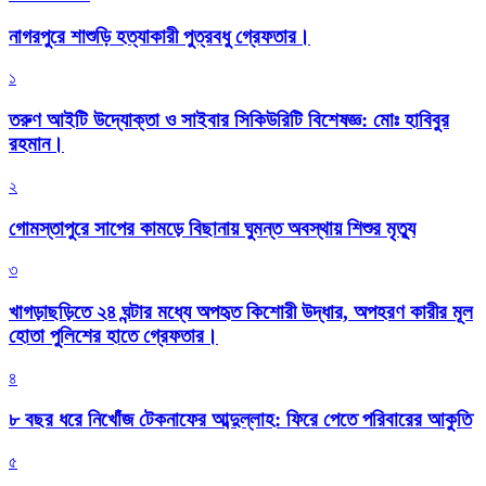
নাগরপুরে শাশুড়ি হত্যাকারী পুত্রবধু গ্রেফতার।
১
তরুণ আইটি উদ্যোক্তা ও সাইবার সিকিউরিটি বিশেষজ্ঞ: মোঃ হাবিবুর
রহমান।
২
গোমস্তাপুরে সাপের কামড়ে বিছানায় ঘুমন্ত অবস্থায় শিশুর মৃত্যু
৩
খাগড়াছড়িতে ২৪ ঘন্টার মধ্যে অপহৃত কিশোরী উদ্ধার, অপহরণ কারীর মূল
হোতা পুলিশের হাতে গ্রেফতার।
৪
৮ বছর ধরে নিখোঁজ টেকনাফের আব্দুল্লাহ: ফিরে পেতে পরিবারের আকুতি
৫