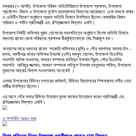
শুক্রবার (৭ আগষ্ট) উপজেলা পরিষদ অডিটোরিয়ামে উপজেলা প্রশাসন, উপজেলা
প্রকৌশল বিভাগ ও উপজেলা দূর্যোগ ব্যবস্থাপনা বিভাগের আয়োজনে চেক শুকনো খাবার
ও ঢেউটিন বিতরণ অনুষ্ঠানে প্রধান অতিথি হিসাবে উপস্থিত ছিলেন বেসামরিক বিমান
পরিবহন ও পর্যটন প্রতিমন্ত্রী এম. রশিদুজ্জামান মিল্লাত এমপি।
উপজেলা নির্বাহী অফিসার মুরাদ হোসেনের সভাপতিত্বে অনুষ্ঠানে বিশেষ অতিথি হিসাবে
বক্তব্য রাখেন জেলা পরিষদের প্রশাসক বীরমুক্তিযোদ্ধা মোঃ সিরাজুল হক।
অন্যানের মাঝে বক্তব্য রাখেন সহকারি কমিশনার (ভূমি) ও পৌর প্রশাসক আসমা-উল –
হুসনা, বকশীগঞ্জ থানার অফিসার ইনচার্জ (ওসি) মকবুল হোসেন, উপজেলা বিএনপির
সভাপতি মানিক সওদাগর, সাধারণ সম্পাদক জাহিদুল ইসলাম প্রিন্স, পৌর বিএনপির
সভাপতি আনিছুর জ্জামান, সাধারণ সম্পাদক সাইফুল ইসলাম তালুকদার শাকিল, উপজেলা
যুবদলের আহ্বায় বিপ্লব সওদাগরসহ অনেকেই ।
এসময় উপজেলার বিভিন্ন দপ্তরের কর্মকর্তা, বিভিন্ন বিদ্যালয়ের শিক্ষকরাসহ দলীয় নেতা
কর্মীরা উপস্থিত ছিলেন।
এর আগে পৌর সভার বিভিন্ন উন্নয়ন মূলক কাজের উদ্বোধন করেন প্রতিমন্ত্রী এম.
রশিদুজ্জামান মিল্লাত এমপি।
এ সম্পর্কিত আরও খবর