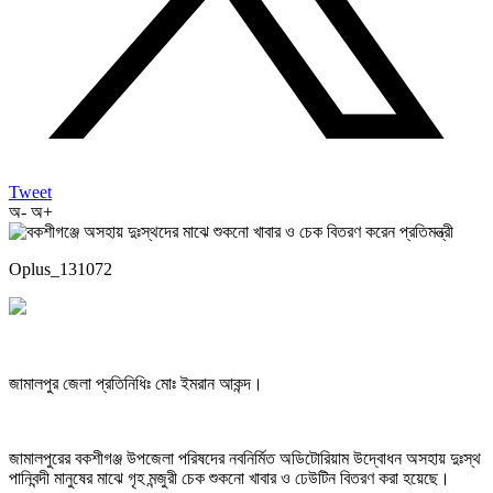
Tweet
অ-
অ+
Oplus_131072
জামালপুর জেলা প্রতিনিধিঃ মোঃ ইমরান আকন্দ।
জামালপুরের বকশীগঞ্জ উপজেলা পরিষদের নবনির্মিত অডিটোরিয়াম উদ্বোধন অসহায় দুঃস্থ
পানিবন্দী মানুষের মাঝে গৃহ মন্জুরী চেক শুকনো খাবার ও ঢেউটিন বিতরণ করা হয়েছে।