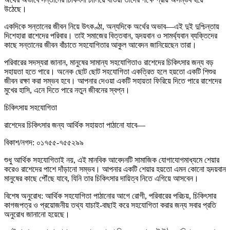
উঠেছে।
একদিকে সন্তানের জীবন নিয়ে উৎকণ্ঠা, অন্যদিকে অর্থের অভাব—এই দুই দুশ্চিন্তায়
দিশেহারা রাশেদের পরিবার। তাই সমাজের বিত্তবান, হৃদয়বান ও সামর্থ্যবান ব্যক্তিদের
কাছে সন্তানের জীবন বাঁচাতে সহযোগিতার আকুল আবেদন জানিয়েছেন তারা।
পরিবারের সদস্যরা জানান, মানুষের সামান্য সহযোগিতাও রাশেদের চিকিৎসার জন্য বড়
সহায়তা হতে পারে। অনেক ছোট ছোট সহযোগিতা একত্রিত হলে হয়তো একটি শিশুর
জীবন রক্ষা করা সম্ভব হবে। আপনার দেওয়া একটি সহায়তা ফিরিয়ে দিতে পারে রাশেদের
মুখের হাসি, এনে দিতে পারে নতুন জীবনের স্বপ্ন।
চিকিৎসায় সহযোগিতা
রাশেদের চিকিৎসার জন্য আর্থিক সহায়তা পাঠানো যাবে—
বিকাশ/নগদ: ০১৭৫৫-৭৫৫২৯৯
শুধু আর্থিক সহযোগিতাই নয়, এই মানবিক আবেদনটি সামাজিক যোগাযোগমাধ্যমে শেয়ার
করেও রাশেদের পাশে দাঁড়ানো সম্ভব। আপনার একটি শেয়ার হয়তো এমন কোনো হৃদয়বান
মানুষের কাছে পৌঁছে যাবে, যিনি তার চিকিৎসার দায়িত্ব নিতে এগিয়ে আসবেন।
বিশেষ অনুরোধ: আর্থিক সহযোগিতা পাঠানোর আগে রোগী, পরিবারের পরিচয়, চিকিৎসার
কাগজপত্র ও প্রয়োজনীয় তথ্য যাচাই-বাছাই করে সহযোগিতা করার জন্য সবার প্রতি
অনুরোধ জানানো হয়েছে।