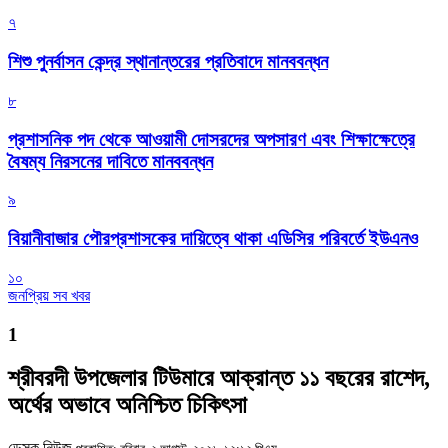
৭
শিশু পুনর্বাসন কেন্দ্র স্থানান্তরের প্রতিবাদে মানববন্ধন
৮
প্রশাসনিক পদ থেকে আওয়ামী দোসরদের অপসারণ এবং শিক্ষাক্ষেত্রে
বৈষম্য নিরসনের দাবিতে মানববন্ধন
৯
বিয়ানীবাজার পৌরপ্রশাসকের দায়িত্বে থাকা এডিসির পরিবর্তে ইউএনও
১০
জনপ্রিয় সব খবর
1
শ্রীবরদী উপজেলার টিউমারে আক্রান্ত ১১ বছরের রাশেদ,
অর্থের অভাবে অনিশ্চিত চিকিৎসা
ডেস্ক নিউজ