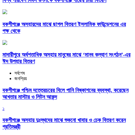
বিশ্ব পরিবেশ দিবস উপলক্ষে বকশীগঞ্জে গাছের চারা বিতরণ
বকশীগঞ্জে অসহায়দের মাঝে ছাগল বিতরণ ইসলামিক ফাউন্ডেশনের এর
পক্ষ থেকে
মাদারীপুরে অর্ধশতাধিক অসহায় মানুষের মাঝে ‘মানব কল্যাণ সংগঠন’-এর
ঈদ উপহার বিতরণ
সর্বশেষ
জনপ্রিয়
বকশীগঞ্জে পশ্চিম দত্তেরচরের বিলে পানি নিষ্কাশনের ব্যবস্থা, করেছেন
আখতার মাস্টার ও লিটন আকন্দ
১
বকশীগঞ্জে অসহায় দুঃস্থদের মাঝে শুকনো খাবার ও চেক বিতরণ করেন
প্রতিমন্ত্রী