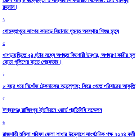
তরুণ আইটি উদ্যোক্তা ও সাইবার সিকিউরিটি বিশেষজ্ঞ: মোঃ হাবিবুর
রহমান।
২
গোমস্তাপুরে সাপের কামড়ে বিছানায় ঘুমন্ত অবস্থায় শিশুর মৃত্যু
৩
খাগড়াছড়িতে ২৪ ঘন্টার মধ্যে অপহৃত কিশোরী উদ্ধার, অপহরণ কারীর মূল
হোতা পুলিশের হাতে গ্রেফতার।
৪
৮ বছর ধরে নিখোঁজ টেকনাফের আব্দুল্লাহ: ফিরে পেতে পরিবারের আকুতি
৫
ঈশ্বরগঞ্জ রাজিবপুর ইউনিয়নে ওয়ার্ড প্রতিনিধি সম্মেলন
৬
রাজশাহী মহিলা পরিষদ জেলা শাখার উদ্যোগে সাংগঠনিক পক্ষ ২০২৪ কর্মী