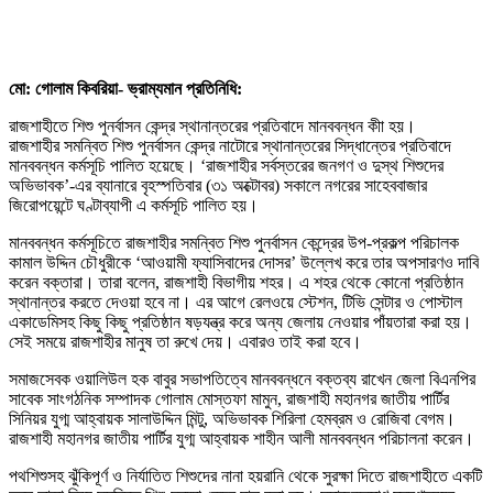
মো: গোলাম কিবরিয়া- ভ্রাম্যমান প্রতিনিধি:
রাজশাহীতে শিশু পুনর্বাসন কেন্দ্র স্থানান্তরের প্রতিবাদে মানববন্ধন কীা হয়।
রাজশাহীর সমন্বিত শিশু পুনর্বাসন কেন্দ্র নাটোরে স্থানান্তরের সিদ্ধান্তের প্রতিবাদে
মানববন্ধন কর্মসূচি পালিত হয়েছে। ‘রাজশাহীর সর্বস্তরের জনগণ ও দুস্থ শিশুদের
অভিভাবক’-এর ব্যানারে বৃহস্পতিবার (৩১ অক্টোবর) সকালে নগরের সাহেববাজার
জিরোপয়েন্টে ঘণ্টাব্যাপী এ কর্মসূচি পালিত হয়।
মানববন্ধন কর্মসূচিতে রাজশাহীর সমন্বিত শিশু পুনর্বাসন কেন্দ্রের উপ-প্রকল্প পরিচালক
কামাল উদ্দিন চৌধুরীকে ‘আওয়ামী ফ্যাসিবাদের দোসর’ উল্লেখ করে তার অপসারণও দাবি
করেন বক্তারা। তারা বলেন, রাজশাহী বিভাগীয় শহর। এ শহর থেকে কোনো প্রতিষ্ঠান
স্থানান্তর করতে দেওয়া হবে না। এর আগে রেলওয়ে স্টেশন, টিভি সেন্টার ও পোস্টাল
একাডেমিসহ কিছু কিছু প্রতিষ্ঠান ষড়যন্ত্র করে অন্য জেলায় নেওয়ার পাঁয়তারা করা হয়।
সেই সময়ে রাজশাহীর মানুষ তা রুখে দেয়। এবারও তাই করা হবে।
সমাজসেবক ওয়ালিউল হক বাবুর সভাপতিত্বে মানববন্ধনে বক্তব্য রাখেন জেলা বিএনপির
সাবেক সাংগঠনিক সম্পাদক গোলাম মোস্তফা মামুন, রাজশাহী মহানগর জাতীয় পার্টির
সিনিয়র যুগ্ম আহ্বায়ক সালাউদ্দিন মিন্টু, অভিভাবক শিরিলা হেমব্রম ও রোজিবা বেগম।
রাজশাহী মহানগর জাতীয় পার্টির যুগ্ম আহ্বায়ক শাহীন আলী মানববন্ধন পরিচালনা করেন।
পথশিশুসহ ঝুঁকিপূর্ণ ও নির্যাতিত শিশুদের নানা হয়রানি থেকে সুরক্ষা দিতে রাজশাহীতে একটি