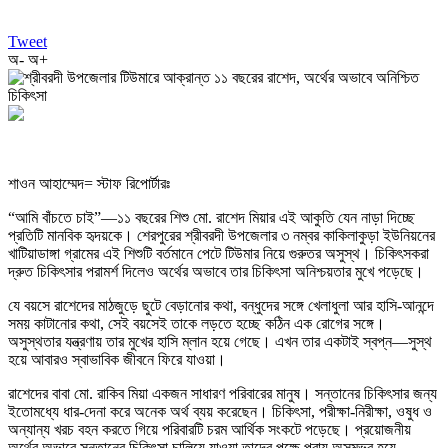
Tweet
অ-
অ+
শাওন আহাম্মেদ= স্টাফ রিপোর্টারঃ
“আমি বাঁচতে চাই”—১১ বছরের শিশু মো. রাশেদ মিয়ার এই আকুতি যেন নাড়া দিচ্ছে
প্রতিটি মানবিক হৃদয়কে। শেরপুরের শ্রীবরদী উপজেলার ৩ নম্বর কাকিলাকুড়া ইউনিয়নের
খাটিয়াডাঙ্গা গ্রামের এই শিশুটি বর্তমানে পেটে টিউমার নিয়ে গুরুতর অসুস্থ। চিকিৎসকরা
দ্রুত চিকিৎসার পরামর্শ দিলেও অর্থের অভাবে তার চিকিৎসা অনিশ্চয়তার মুখে পড়েছে।
যে বয়সে রাশেদের মাঠজুড়ে ছুটে বেড়ানোর কথা, বন্ধুদের সঙ্গে খেলাধুলা আর হাসি-আনন্দে
সময় কাটানোর কথা, সেই বয়সেই তাকে লড়তে হচ্ছে কঠিন এক রোগের সঙ্গে।
অসুস্থতার যন্ত্রণায় তার মুখের হাসি ম্লান হয়ে গেছে। এখন তার একটাই স্বপ্ন—সুস্থ
হয়ে আবারও স্বাভাবিক জীবনে ফিরে যাওয়া।
রাশেদের বাবা মো. রাকিব মিয়া একজন সাধারণ পরিবারের মানুষ। সন্তানের চিকিৎসার জন্য
ইতোমধ্যে ধার-দেনা করে অনেক অর্থ ব্যয় করেছেন। চিকিৎসা, পরীক্ষা-নিরীক্ষা, ওষুধ ও
অন্যান্য খরচ বহন করতে গিয়ে পরিবারটি চরম আর্থিক সংকটে পড়েছে। প্রয়োজনীয়
অর্থের অভাবে সন্তানের চিকিৎসা চালিয়ে যাওয়া তাদের পক্ষে প্রায় অসম্ভব হয়ে