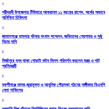
২
শ্রীবরদী উপজেলার টিউমারে আক্রান্ত ১১ বছরের রাশেদ, অর্থের অভাবে
অনিশ্চিত চিকিৎসা
৩
জামালগঞ্জে হামলার ঘটনায় সংবাদ সম্মেলন, জড়িতদের গ্রেপ্তার ও সুষ্ঠু
বিচার দাবি
৪
মির্জাপুরে বন্ধ থাকা গোড়াই কটন মিলস পরিদর্শন করলেন বস্ত্র ও পাট
প্রতিমন্ত্রী
৫
বকশীগঞ্জে মাদক-জুয়ামুক্ত ও আধুনিক পৌরসভা গঠনের অঙ্গীকার বিএনপি
নেতা শাকিলের
৬
রপ্তানি শিল্প বাঁচাতে নিরবিচ্ছিন্ন গ্যাস-বিদ্যুৎ সরবরাহের দাবি