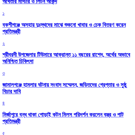
আখতার মাস্টার ও লিটন আকন্দ
১
বকশীগঞ্জে অসহায় দুঃস্থদের মাঝে শুকনো খাবার ও চেক বিতরণ করেন
প্রতিমন্ত্রী
২
শ্রীবরদী উপজেলার টিউমারে আক্রান্ত ১১ বছরের রাশেদ, অর্থের অভাবে
অনিশ্চিত চিকিৎসা
৩
জামালগঞ্জে হামলার ঘটনায় সংবাদ সম্মেলন, জড়িতদের গ্রেপ্তার ও সুষ্ঠু
বিচার দাবি
৪
মির্জাপুরে বন্ধ থাকা গোড়াই কটন মিলস পরিদর্শন করলেন বস্ত্র ও পাট
প্রতিমন্ত্রী
৫