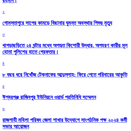
রহমান।
২
গোমস্তাপুরে সাপের কামড়ে বিছানায় ঘুমন্ত অবস্থায় শিশুর মৃত্যু
৩
খাগড়াছড়িতে ২৪ ঘন্টার মধ্যে অপহৃত কিশোরী উদ্ধার, অপহরণ কারীর মূল
হোতা পুলিশের হাতে গ্রেফতার।
৪
৮ বছর ধরে নিখোঁজ টেকনাফের আব্দুল্লাহ: ফিরে পেতে পরিবারের আকুতি
৫
ঈশ্বরগঞ্জ রাজিবপুর ইউনিয়নে ওয়ার্ড প্রতিনিধি সম্মেলন
৬
রাজশাহী মহিলা পরিষদ জেলা শাখার উদ্যোগে সাংগঠনিক পক্ষ ২০২৪ কর্মী
সভার আয়োজন