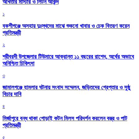
আখতার মাস্টার ও লিটন আকন্দ
১
বকশীগঞ্জে অসহায় দুঃস্থদের মাঝে শুকনো খাবার ও চেক বিতরণ করেন
প্রতিমন্ত্রী
২
শ্রীবরদী উপজেলার টিউমারে আক্রান্ত ১১ বছরের রাশেদ, অর্থের অভাবে
অনিশ্চিত চিকিৎসা
৩
জামালগঞ্জে হামলার ঘটনায় সংবাদ সম্মেলন, জড়িতদের গ্রেপ্তার ও সুষ্ঠু
বিচার দাবি
৪
মির্জাপুরে বন্ধ থাকা গোড়াই কটন মিলস পরিদর্শন করলেন বস্ত্র ও পাট
প্রতিমন্ত্রী
৫