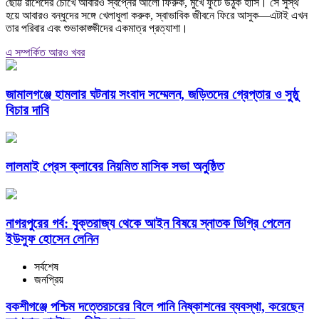
ছোট্ট রাশেদের চোখে আবারও স্বপ্নের আলো ফিরুক, মুখে ফুটে উঠুক হাসি। সে সুস্থ
হয়ে আবারও বন্ধুদের সঙ্গে খেলাধুলা করুক, স্বাভাবিক জীবনে ফিরে আসুক—এটাই এখন
তার পরিবার এবং শুভাকাঙ্ক্ষীদের একমাত্র প্রত্যাশা।
এ সম্পর্কিত আরও খবর
জামালগঞ্জে হামলার ঘটনায় সংবাদ সম্মেলন, জড়িতদের গ্রেপ্তার ও সুষ্ঠু
বিচার দাবি
লালমাই প্রেস ক্লাবের নিয়মিত মাসিক সভা অনুষ্ঠিত
নাগরপুরের গর্ব: যুক্তরাজ্য থেকে আইন বিষয়ে স্নাতক ডিগ্রি পেলেন
ইউসুফ হোসেন লেনিন
সর্বশেষ
জনপ্রিয়
বকশীগঞ্জে পশ্চিম দত্তেরচরের বিলে পানি নিষ্কাশনের ব্যবস্থা, করেছেন