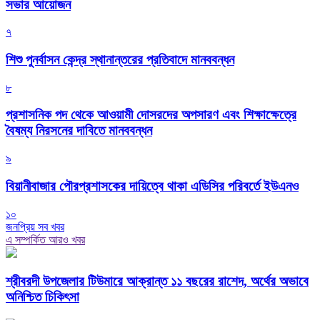
সভার আয়োজন
৭
শিশু পুনর্বাসন কেন্দ্র স্থানান্তরের প্রতিবাদে মানববন্ধন
৮
প্রশাসনিক পদ থেকে আওয়ামী দোসরদের অপসারণ এবং শিক্ষাক্ষেত্রে
বৈষম্য নিরসনের দাবিতে মানববন্ধন
৯
বিয়ানীবাজার পৌরপ্রশাসকের দায়িত্বে থাকা এডিসির পরিবর্তে ইউএনও
১০
জনপ্রিয় সব খবর
এ সম্পর্কিত আরও খবর
শ্রীবরদী উপজেলার টিউমারে আক্রান্ত ১১ বছরের রাশেদ, অর্থের অভাবে
অনিশ্চিত চিকিৎসা