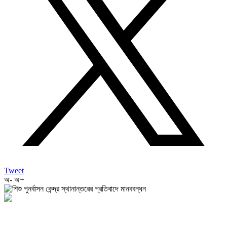
Tweet
অ-
অ+