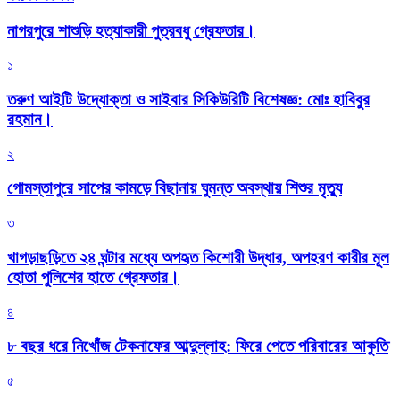
নাগরপুরে শাশুড়ি হত্যাকারী পুত্রবধু গ্রেফতার।
১
তরুণ আইটি উদ্যোক্তা ও সাইবার সিকিউরিটি বিশেষজ্ঞ: মোঃ হাবিবুর
রহমান।
২
গোমস্তাপুরে সাপের কামড়ে বিছানায় ঘুমন্ত অবস্থায় শিশুর মৃত্যু
৩
খাগড়াছড়িতে ২৪ ঘন্টার মধ্যে অপহৃত কিশোরী উদ্ধার, অপহরণ কারীর মূল
হোতা পুলিশের হাতে গ্রেফতার।
৪
৮ বছর ধরে নিখোঁজ টেকনাফের আব্দুল্লাহ: ফিরে পেতে পরিবারের আকুতি
৫