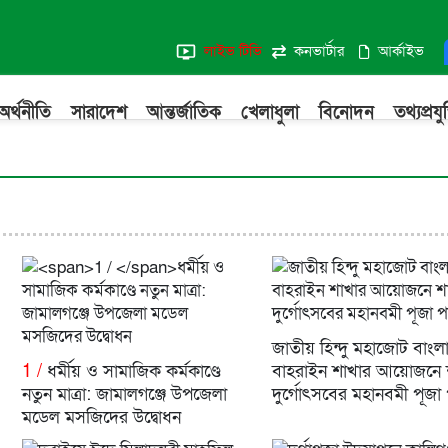
লাইভ টিভি
কনভার্টার
আর্কাইভ
অর্থনীতি
সারাদেশ
আন্তর্জাতিক
খেলাধুলা
বিনোদন
তথ্যপ্রযুক
জাতীয় হিন্দু মহাজোট বাংল
1 /
ধর্মীয় ও সামাজিক কর্মকাণ্ডে
বাহরাইন শাখার আয়োজনে 
নতুন মাত্রা: জামালগঞ্জে উপজেলা
দুর্গোৎসবের মহানবমী পূজা
মডেল মসজিদের উদ্বোধন