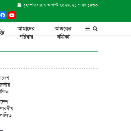
বৃহস্পতিবার, ৬ আগস্ট ২০২৬, ২১ শ্রাবণ ১৪৩৩
আমাদের
আজকের
্তি
পরিবার
প্রত্রিকা
াদেশ
শারদীয়
 পালিত