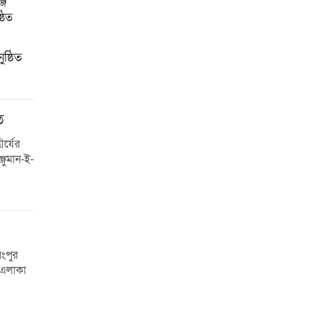
ষ্ঠিত
ত
র্যের
জুমান-ই-
রংপুর
 এলাকা