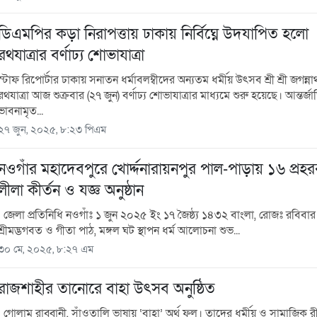
ডিএমপির কড়া নিরাপত্তায় ঢাকায় নির্বিঘ্নে উদযাপিত হলো
রথযাত্রার বর্ণাঢ্য শোভাযাত্রা
স্টাফ রিপোর্টার ঢাকায় সনাতন ধর্মাবলম্বীদের অন্যতম ধর্মীয় উৎসব শ্রী শ্রী জগন্ন
রথযাত্রা আজ শুক্রবার (২৭ জুন) বর্ণাঢ্য শোভাযাত্রার মাধ্যমে শুরু হয়েছে। আন্তর্জা
ভাবনামৃত...
২৭ জুন, ২০২৫, ৮:২৩ পিএম
নওগাঁর মহাদেবপুরে খোর্দ্দনারায়নপুর পাল-পাড়ায় ১৬ প্রহরব
লীলা কীর্তন ও যজ্ঞ অনুষ্ঠান
জেলা প্রতিনিধি নওগাঁঃ ১ জুন ২০২৫ ইং ১৭ জৈষ্ঠ্য ১৪৩২ বাংলা, রোজঃ রবিবার স
শ্রীমদ্ভগবত ও গীতা পাঠ, মঙ্গল ঘট স্থাপন ধর্ম আলোচনা শুভ...
৩০ মে, ২০২৫, ৮:২৭ এম
রাজশাহীর তানোরে বাহা উৎসব অনুষ্ঠিত
গোলাম রাব্বানী, সাঁওতালি ভাষায় ‘বাহা’ অর্থ ফুল। তাদের ধর্মীয় ও সামাজিক র