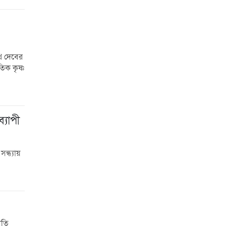
াথ দেবের
তিক কৃষ্ণ
্যাপী
ন্ধ্যায়
ীতি