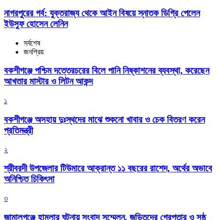
নাগরপুরের গর্ব: যুক্তরাজ্য থেকে আইন বিষয়ে স্নাতক ডিগ্রি পেলেন
ইউসুফ হোসেন লেনিন
সর্বশেষ
জনপ্রিয়
বকশীগঞ্জে পশ্চিম দত্তেরচরের বিলে পানি নিষ্কাশনের ব্যবস্থা, করেছেন
আখতার মাস্টার ও লিটন আকন্দ
১
বকশীগঞ্জে অসহায় দুঃস্থদের মাঝে শুকনো খাবার ও চেক বিতরণ করেন
প্রতিমন্ত্রী
২
শ্রীবরদী উপজেলার টিউমারে আক্রান্ত ১১ বছরের রাশেদ, অর্থের অভাবে
অনিশ্চিত চিকিৎসা
৩
জামালগঞ্জে হামলার ঘটনায় সংবাদ সম্মেলন, জড়িতদের গ্রেপ্তার ও সুষ্ঠু