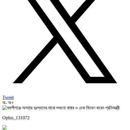
Tweet
অ-
অ+
Oplus_131072