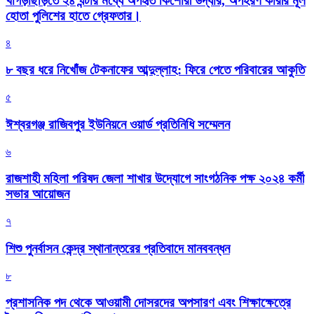
খাগড়াছড়িতে ২৪ ঘন্টার মধ্যে অপহৃত কিশোরী উদ্ধার, অপহরণ কারীর মূল
হোতা পুলিশের হাতে গ্রেফতার।
৪
৮ বছর ধরে নিখোঁজ টেকনাফের আব্দুল্লাহ: ফিরে পেতে পরিবারের আকুতি
৫
ঈশ্বরগঞ্জ রাজিবপুর ইউনিয়নে ওয়ার্ড প্রতিনিধি সম্মেলন
৬
রাজশাহী মহিলা পরিষদ জেলা শাখার উদ্যোগে সাংগঠনিক পক্ষ ২০২৪ কর্মী
সভার আয়োজন
৭
শিশু পুনর্বাসন কেন্দ্র স্থানান্তরের প্রতিবাদে মানববন্ধন
৮
প্রশাসনিক পদ থেকে আওয়ামী দোসরদের অপসারণ এবং শিক্ষাক্ষেত্রে