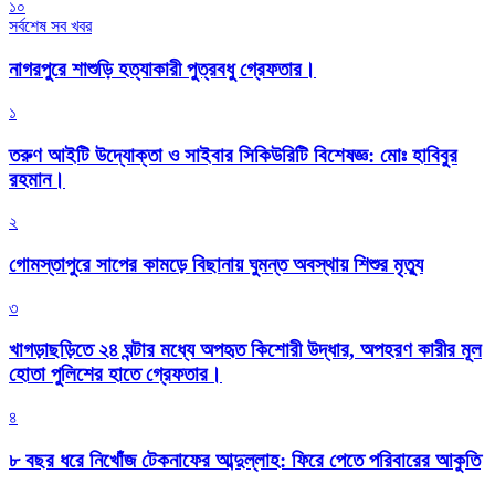
১০
সর্বশেষ সব খবর
নাগরপুরে শাশুড়ি হত্যাকারী পুত্রবধু গ্রেফতার।
১
তরুণ আইটি উদ্যোক্তা ও সাইবার সিকিউরিটি বিশেষজ্ঞ: মোঃ হাবিবুর
রহমান।
২
গোমস্তাপুরে সাপের কামড়ে বিছানায় ঘুমন্ত অবস্থায় শিশুর মৃত্যু
৩
খাগড়াছড়িতে ২৪ ঘন্টার মধ্যে অপহৃত কিশোরী উদ্ধার, অপহরণ কারীর মূল
হোতা পুলিশের হাতে গ্রেফতার।
৪
৮ বছর ধরে নিখোঁজ টেকনাফের আব্দুল্লাহ: ফিরে পেতে পরিবারের আকুতি