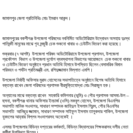
জামালপুর জেলা প্রতিনিধিঃ মোঃ ইমরান আকন্দ।
জামালপুরের বকশীগঞ্জ উপজেলা পরিষদের নবনির্মিত অডিটোরিয়াম উদ্বোধন অসহায় দুঃস্থ
পানিবন্দী মানুষের মাঝে গৃহ মন্জুরী চেক শুকনো খাবার ও ঢেউটিন বিতরণ করা হয়েছে।
শুক্রবার (৭ আগষ্ট) উপজেলা পরিষদ অডিটোরিয়ামে উপজেলা প্রশাসন, উপজেলা
প্রকৌশল বিভাগ ও উপজেলা দূর্যোগ ব্যবস্থাপনা বিভাগের আয়োজনে চেক শুকনো খাবার
ও ঢেউটিন বিতরণ অনুষ্ঠানে প্রধান অতিথি হিসাবে উপস্থিত ছিলেন বেসামরিক বিমান
পরিবহন ও পর্যটন প্রতিমন্ত্রী এম. রশিদুজ্জামান মিল্লাত এমপি।
উপজেলা নির্বাহী অফিসার মুরাদ হোসেনের সভাপতিত্বে অনুষ্ঠানে বিশেষ অতিথি হিসাবে
বক্তব্য রাখেন জেলা পরিষদের প্রশাসক বীরমুক্তিযোদ্ধা মোঃ সিরাজুল হক।
অন্যানের মাঝে বক্তব্য রাখেন সহকারি কমিশনার (ভূমি) ও পৌর প্রশাসক আসমা-উল –
হুসনা, বকশীগঞ্জ থানার অফিসার ইনচার্জ (ওসি) মকবুল হোসেন, উপজেলা বিএনপির
সভাপতি মানিক সওদাগর, সাধারণ সম্পাদক জাহিদুল ইসলাম প্রিন্স, পৌর বিএনপির
সভাপতি আনিছুর জ্জামান, সাধারণ সম্পাদক সাইফুল ইসলাম তালুকদার শাকিল, উপজেলা
যুবদলের আহ্বায় বিপ্লব সওদাগরসহ অনেকেই ।
এসময় উপজেলার বিভিন্ন দপ্তরের কর্মকর্তা, বিভিন্ন বিদ্যালয়ের শিক্ষকরাসহ দলীয় নেতা
কর্মীরা উপস্থিত ছিলেন।