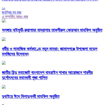
১০
জনপ্রিয় সব খবর
এ সম্পর্কিত আরও খবর
সলঙ্গার নাইমুড়ী-রুয়াপাড়া মাদ্রাসার তাফসীরুল কোরআন মাহফিল অনুষ্ঠিত
ধর্মীয় ও সামাজিক কর্মকাণ্ডে নতুন মাত্রা: জামালগঞ্জে উপজেলা মডেল
মসজিদের উদ্বোধন
জাতীয় হিন্দু মহাজোট বাংলাদেশ বাহরাইন শাখার আয়োজনে শারদীয়
দুর্গোৎসবের মহানবমী পূজা পালিত
দুবাইয়ে ঈদে মিলাদুন্নবী মাহফিল অনুষ্ঠিত