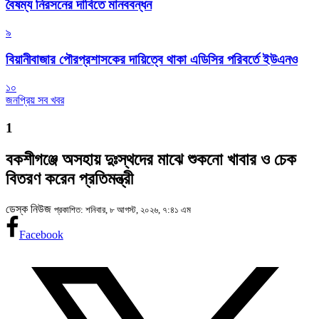
বৈষম্য নিরসনের দাবিতে মানববন্ধন
৯
বিয়ানীবাজার পৌরপ্রশাসকের দায়িত্বে থাকা এডিসির পরিবর্তে ইউএনও
১০
জনপ্রিয় সব খবর
1
বকশীগঞ্জে অসহায় দুঃস্থদের মাঝে শুকনো খাবার ও চেক
বিতরণ করেন প্রতিমন্ত্রী
ডেস্ক নিউজ
প্রকাশিত: শনিবার, ৮ আগস্ট, ২০২৬, ৭:৪১ এম
Facebook