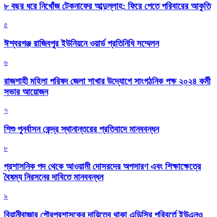
৮ বছর ধরে নিখোঁজ টেকনাফের আব্দুল্লাহ: ফিরে পেতে পরিবারের আকুতি
৫
ঈশ্বরগঞ্জ রাজিবপুর ইউনিয়নে ওয়ার্ড প্রতিনিধি সম্মেলন
৬
রাজশাহী মহিলা পরিষদ জেলা শাখার উদ্যোগে সাংগঠনিক পক্ষ ২০২৪ কর্মী
সভার আয়োজন
৭
শিশু পুনর্বাসন কেন্দ্র স্থানান্তরের প্রতিবাদে মানববন্ধন
৮
প্রশাসনিক পদ থেকে আওয়ামী দোসরদের অপসারণ এবং শিক্ষাক্ষেত্রে
বৈষম্য নিরসনের দাবিতে মানববন্ধন
৯
বিয়ানীবাজার পৌরপ্রশাসকের দায়িত্বে থাকা এডিসির পরিবর্তে ইউএনও