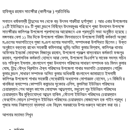
হাফিজুর রহমান সাতক্ষীরা (কালীগঞ্জ ) প্রতিনিধিঃ
সনাতন ধর্মাবলম্বী হিন্দুদের সব থেকে বড় উৎসব শারদীয়া দুর্গাপূজা । আর এবার উপজেলার
১২টি ইউনিয়নে ৪৯ টি পূজা মন্ডপে নির্বিঘ্নে উৎসবমুখর পরিবেশে পূজা উদযাপন উপলক্ষে
সাতক্ষীরার কালিগঞ্জ উপজেলা প্রশাসনের আয়োজনে এক প্রস্তুতি সভা অনুষ্ঠিত হয়েছে।
মঙ্গলবার বেলা ১১ টার দিকে উপজেলা পরিষদ মিলনায়তনে উপজেলা নির্বাহী কর্মকর্তা অনুজা
মণ্ডলের সভাপতিত্বে পূজা মণ্ডপ গুলোর সভাপতি, সম্পাদকরা উপস্থিত ছিলেন। উক্ত
অনুষ্ঠানে বক্তব্য রাখেন সহকারী কমিশনার( ভূমি) অমিত কুমার বিশ্বাস, কালিগঞ্জ থানার
অফিসার ইনচার্জ মোহাম্মদ মিজানুর রহমান, উপজেলা প্রকল্প বাস্তবায়ন কর্মকর্তা ফজলুর
রহমান, প্রশাসনিক কর্মকর্তা হোসনে আরা বেগম, উপজেলা বিএনপি’র সাবেক সদস্য সচিব
ডাঃ শফিকুল ইসলাম ,বাংলাদেশ পূজা উদযাপন পরিষদের সাধারণ সম্পাদক ডাঃ মিলন কুমার
ঘোষ, হিন্দু বৌদ্ধ খ্রিস্টান ঐক্য পরিষদের উপজেলা শাখার সভাপতি চেয়ারম্যান গোবিন্দ
কুমার মন্ডল ,সাধারণ সম্পাদক অসিত কুমার অধিকারী বাংলাদেশ জামায়াতে ইসলামী
কালিগঞ্জ উপজেলা শাখার সহকারী সেক্রেটারি অধ্যাপক মোশাররফ হোসেন, ১৭ বিজিবি র
খানজিয়া ক্যাম্পের কোম্পানি কমান্ডার সুবেদার এলিস, কুশুলিয়া ইউনিয়ন পরিষদের
চেয়ারম্যান শেখ আবুল কাশেম মোহাম্মদ আব্দুল্লাহ, মথুরেশ পুর ইউনিয়ন পরিষদের
চেয়ারম্যান বীর মুক্তিযোদ্ধা আব্দুল হাকিম ,মৌতলা ইউনিয়ন পরিষদের চেয়ারম্যান
ফেরদৌস মোড়ল চাম্পাফুল ইউনিয়ন পরিষদের চেয়ারম্যান মোজাম্মেল হক গাইন প্রমূখ ।
পূজার সময় নিরাপত্তা ব্যবস্থা এবং বিদ্যুৎ সরবরাহের উপর গুরুত্ব আরোপ করা হয়।
আপনার মতামত লিখুন
সর্বশেষ