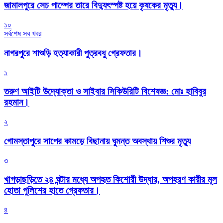
জামালপুরে সেচ পাম্পের তারে বিদ্যুৎস্পষ্ট হয়ে কৃষকের মৃত্যু।
১০
সর্বশেষ সব খবর
নাগরপুরে শাশুড়ি হত্যাকারী পুত্রবধু গ্রেফতার।
১
তরুণ আইটি উদ্যোক্তা ও সাইবার সিকিউরিটি বিশেষজ্ঞ: মোঃ হাবিবুর
রহমান।
২
গোমস্তাপুরে সাপের কামড়ে বিছানায় ঘুমন্ত অবস্থায় শিশুর মৃত্যু
৩
খাগড়াছড়িতে ২৪ ঘন্টার মধ্যে অপহৃত কিশোরী উদ্ধার, অপহরণ কারীর মূল
হোতা পুলিশের হাতে গ্রেফতার।
৪