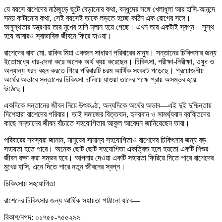
যে বয়সে রাশেদের মাঠজুড়ে ছুটে বেড়ানোর কথা, বন্ধুদের সঙ্গে খেলাধুলা আর হাসি-আনন্দে
সময় কাটানোর কথা, সেই বয়সেই তাকে লড়তে হচ্ছে কঠিন এক রোগের সঙ্গে।
অসুস্থতার যন্ত্রণায় তার মুখের হাসি ম্লান হয়ে গেছে। এখন তার একটাই স্বপ্ন—সুস্থ
হয়ে আবারও স্বাভাবিক জীবনে ফিরে যাওয়া।
রাশেদের বাবা মো. রাকিব মিয়া একজন সাধারণ পরিবারের মানুষ। সন্তানের চিকিৎসার জন্য
ইতোমধ্যে ধার-দেনা করে অনেক অর্থ ব্যয় করেছেন। চিকিৎসা, পরীক্ষা-নিরীক্ষা, ওষুধ ও
অন্যান্য খরচ বহন করতে গিয়ে পরিবারটি চরম আর্থিক সংকটে পড়েছে। প্রয়োজনীয়
অর্থের অভাবে সন্তানের চিকিৎসা চালিয়ে যাওয়া তাদের পক্ষে প্রায় অসম্ভব হয়ে
উঠেছে।
একদিকে সন্তানের জীবন নিয়ে উৎকণ্ঠা, অন্যদিকে অর্থের অভাব—এই দুই দুশ্চিন্তায়
দিশেহারা রাশেদের পরিবার। তাই সমাজের বিত্তবান, হৃদয়বান ও সামর্থ্যবান ব্যক্তিদের
কাছে সন্তানের জীবন বাঁচাতে সহযোগিতার আকুল আবেদন জানিয়েছেন তারা।
পরিবারের সদস্যরা জানান, মানুষের সামান্য সহযোগিতাও রাশেদের চিকিৎসার জন্য বড়
সহায়তা হতে পারে। অনেক ছোট ছোট সহযোগিতা একত্রিত হলে হয়তো একটি শিশুর
জীবন রক্ষা করা সম্ভব হবে। আপনার দেওয়া একটি সহায়তা ফিরিয়ে দিতে পারে রাশেদের
মুখের হাসি, এনে দিতে পারে নতুন জীবনের স্বপ্ন।
চিকিৎসায় সহযোগিতা
রাশেদের চিকিৎসার জন্য আর্থিক সহায়তা পাঠানো যাবে—
বিকাশ/নগদ: ০১৭৫৫-৭৫৫২৯৯