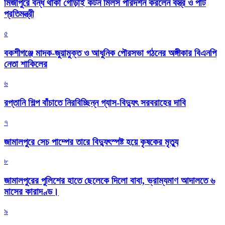
মির্জাপুরে বন্ধ থাকা গোড়াই কটন মিলস পরিদর্শন করলেন বস্ত্র ও পাট
প্রতিমন্ত্রী
৫
বকশীগঞ্জে মাদক-জুয়ামুক্ত ও আধুনিক পৌরসভা গঠনের অঙ্গীকার বিএনপি
নেতা শাকিলের
৬
রপ্তানি শিল্প বাঁচাতে নিরবিচ্ছিন্ন গ্যাস-বিদ্যুৎ সরবরাহের দাবি
৭
জামালপুরে সেচ পাম্পের তারে বিদ্যুৎস্পষ্ট হয়ে কৃষকের মৃত্যু
৮
জামালপুরের পুলিশের হাতে ছেলেকে দিলো বাবা, ভ্রাম্যমাণ আদালতে ৬
মাসের কারাদণ্ড।
৯