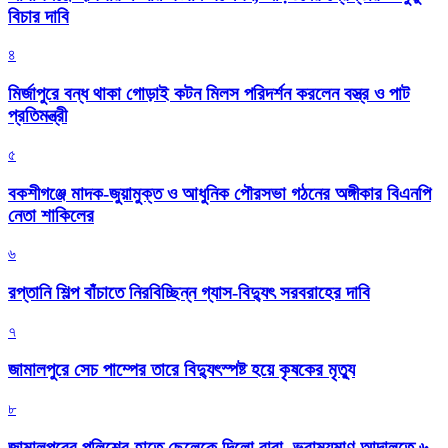
বিচার দাবি
৪
মির্জাপুরে বন্ধ থাকা গোড়াই কটন মিলস পরিদর্শন করলেন বস্ত্র ও পাট
প্রতিমন্ত্রী
৫
বকশীগঞ্জে মাদক-জুয়ামুক্ত ও আধুনিক পৌরসভা গঠনের অঙ্গীকার বিএনপি
নেতা শাকিলের
৬
রপ্তানি শিল্প বাঁচাতে নিরবিচ্ছিন্ন গ্যাস-বিদ্যুৎ সরবরাহের দাবি
৭
জামালপুরে সেচ পাম্পের তারে বিদ্যুৎস্পষ্ট হয়ে কৃষকের মৃত্যু
৮
জামালপুরের পুলিশের হাতে ছেলেকে দিলো বাবা, ভ্রাম্যমাণ আদালতে ৬