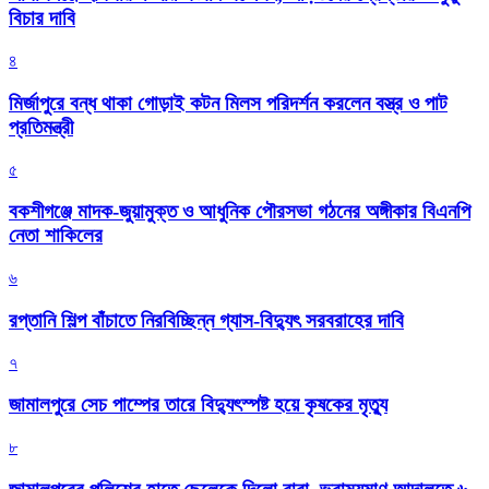
বিচার দাবি
৪
মির্জাপুরে বন্ধ থাকা গোড়াই কটন মিলস পরিদর্শন করলেন বস্ত্র ও পাট
প্রতিমন্ত্রী
৫
বকশীগঞ্জে মাদক-জুয়ামুক্ত ও আধুনিক পৌরসভা গঠনের অঙ্গীকার বিএনপি
নেতা শাকিলের
৬
রপ্তানি শিল্প বাঁচাতে নিরবিচ্ছিন্ন গ্যাস-বিদ্যুৎ সরবরাহের দাবি
৭
জামালপুরে সেচ পাম্পের তারে বিদ্যুৎস্পষ্ট হয়ে কৃষকের মৃত্যু
৮