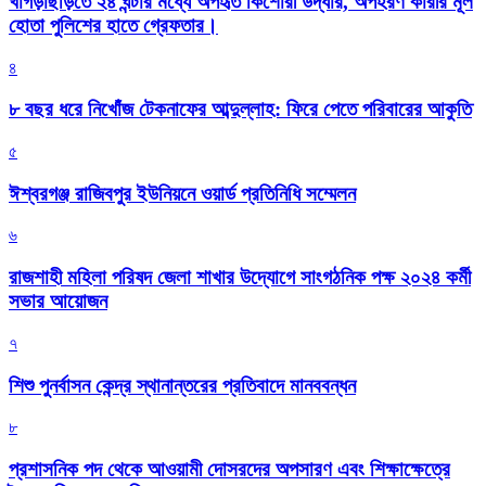
খাগড়াছড়িতে ২৪ ঘন্টার মধ্যে অপহৃত কিশোরী উদ্ধার, অপহরণ কারীর মূল
হোতা পুলিশের হাতে গ্রেফতার।
৪
৮ বছর ধরে নিখোঁজ টেকনাফের আব্দুল্লাহ: ফিরে পেতে পরিবারের আকুতি
৫
ঈশ্বরগঞ্জ রাজিবপুর ইউনিয়নে ওয়ার্ড প্রতিনিধি সম্মেলন
৬
রাজশাহী মহিলা পরিষদ জেলা শাখার উদ্যোগে সাংগঠনিক পক্ষ ২০২৪ কর্মী
সভার আয়োজন
৭
শিশু পুনর্বাসন কেন্দ্র স্থানান্তরের প্রতিবাদে মানববন্ধন
৮
প্রশাসনিক পদ থেকে আওয়ামী দোসরদের অপসারণ এবং শিক্ষাক্ষেত্রে