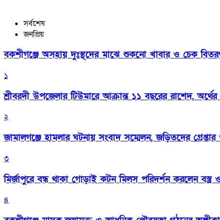
সর্বশেষ
জনপ্রিয়
বকশীগঞ্জে অসহায় দুঃস্থদের মাঝে শুকনো খাবার ও চেক বিতরণ কর
১
শ্রীবরদী উপজেলার টিউমারে আক্রান্ত ১১ বছরের রাশেদ, অর্থের
২
জামালগঞ্জে হামলার ঘটনায় সংবাদ সম্মেলন, জড়িতদের গ্রেপ্তার ও 
৩
মির্জাপুরে বন্ধ থাকা গোড়াই কটন মিলস পরিদর্শন করলেন বস্ত্র ও প
৪