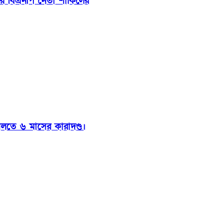
ার বিএনপি নেতা শাকিলের
ালতে ৬ মাসের কারাদণ্ড।