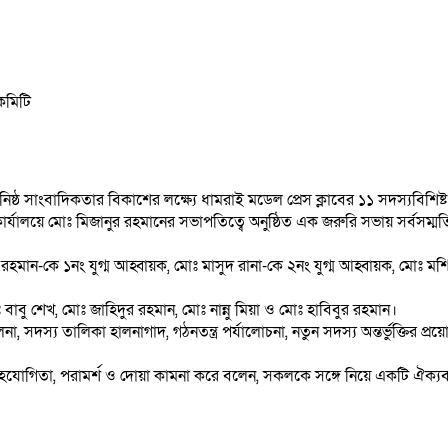
নিষ্ঠ সাংবাদিকতার বিকাশের লক্ষ্যে ধামরাই মডেল প্রেস ক্লাবের ১১ সদস্যবিশিষ
যালয়ে মোঃ মিজানুর রহমানের সভাপতিত্বে অনুষ্ঠিত এক জরুরি সভায় সর্বসম্মতিক্রম
হমান-কে ১নং যুগ্ম আহ্বায়ক, মোঃ মাসুদ রানা-কে ২নং যুগ্ম আহ্বায়ক, মোঃ 
াবু শেখ, মোঃ জাহিদুর রহমান, মোঃ নান্নু মিয়া ও মোঃ হাবিবুর রহমান।
া, সদস্য তালিকা হালনাগাদ, গঠনতন্ত্র পর্যালোচনা, নতুন সদস্য অন্তর্ভুক্তির প্রয়োজনী
গিতা, পরামর্শ ও দোয়া কামনা করে বলেন, সকলকে সঙ্গে নিয়ে একটি ঐক্যবদ্ধ