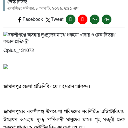
ডেস্ক নিউজ
প্রকাশিত: শনিবার, ৮ আগস্ট, ২০২৬, ৭:৪১ এম
Facebook
Tweet
অ-
অ+
Oplus_131072
জামালপুর জেলা প্রতিনিধিঃ মোঃ ইমরান আকন্দ।
জামালপুরের বকশীগঞ্জ উপজেলা পরিষদের নবনির্মিত অডিটোরিয়াম
উদ্বোধন অসহায় দুঃস্থ পানিবন্দী মানুষের মাঝে গৃহ মন্জুরী চেক
শুকনো খাবার ও ঢেউটিন বিতরণ করা হয়েছে।