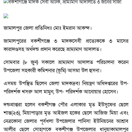
জামালপুর জেলা প্রতিনিধঃ মোঃ ইমরান আকন্দ।
জামালপুরের বকশীগঞ্জে ৩ মাদকসেবী প্রত্যেককে ৩ মাসের
কারাদণ্ডসহ অর্থদন্ড প্রদান করেছে ভ্রাম্যমাণ আদালত।
সোমবার (৮ জুন) সকালে ভ্রাম্যমাণ আদালত পরিচালনা করেন
উপজেলা সহকারী কমিশনার (ভূমি) আসমা উল হুসনা।
এসময় উপস্থিত ছিলেন জেলা মাদকদ্রব্য নিয়ন্ত্রণ অধিদপ্তরের উপ-
পরিদর্শক খসরু আল মামুন, উপ- পরিদর্শক আনোয়ার হোসেন।
দন্ডপ্রাপ্তরা হলেন বকশীগঞ্জ পৌর এলাকার মৃত ইউসুফের ছেলে
শান্ত(২৩), মিয়াপাড়ার মৃত আইজল হকের ছেলে আজিজ মিয়া এবং
নেত্রকোনা জেলার পূর্বধলা উপজেলার পানিসা ইউনিয়নের আশ্রাব
আলীর ছেলে সোহাগকে বকশীগঞ্জ উপজেলার ধানুয়াকামালপুর