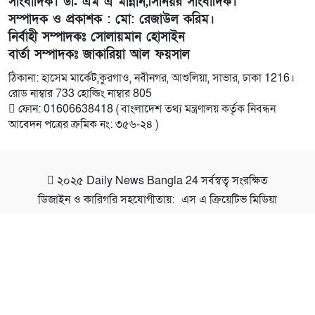
সাংবাদিক। ডা. এম এ মান্নান,সিনিয়র সাংবাদিক।
সম্পাদক ও প্রকাশক : মো: রেজাউল করিম।
নির্বাহী সম্পাদকঃ সোলায়মান হোসাইন
বার্তা সম্পাদকঃ জাকারিয়া আল ফয়সাল
ঠিকানা: হাসেম মার্কেট,কুরগাও, নবীনগর, আশুলিয়া, সাভার, ঢাকা 1216।
রোড নাম্বার 733 হোল্ডিং নাম্বার 805
ফোন: 01606638418 ( বাংলাদেশ তথ্য মন্ত্রণালয় কর্তৃক নিবন্ধন
আবেদন পত্রের ক্রমিক নং: ৩৫৬-২৪ )
২০২৫
Daily News Bangla 24
সর্বস্বত্ব সংরক্ষিত
ডিজাইন ও কারিগরি সহযোগীতায়:
এস এ ক্রিয়েটিভ মিডিয়া