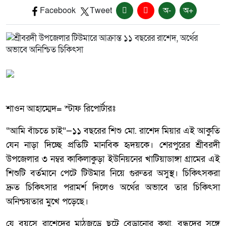
Facebook
Tweet
অ-
অ+
শাওন আহাম্মেদ= স্টাফ রিপোর্টারঃ
“আমি বাঁচতে চাই”—১১ বছরের শিশু মো. রাশেদ মিয়ার এই আকুতি
যেন নাড়া দিচ্ছে প্রতিটি মানবিক হৃদয়কে। শেরপুরের শ্রীবরদী
উপজেলার ৩ নম্বর কাকিলাকুড়া ইউনিয়নের খাটিয়াডাঙ্গা গ্রামের এই
শিশুটি বর্তমানে পেটে টিউমার নিয়ে গুরুতর অসুস্থ। চিকিৎসকরা
দ্রুত চিকিৎসার পরামর্শ দিলেও অর্থের অভাবে তার চিকিৎসা
অনিশ্চয়তার মুখে পড়েছে।
যে বয়সে রাশেদের মাঠজুড়ে ছুটে বেড়ানোর কথা, বন্ধুদের সঙ্গে