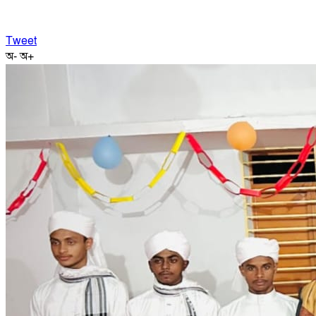
Tweet
অ-
অ+