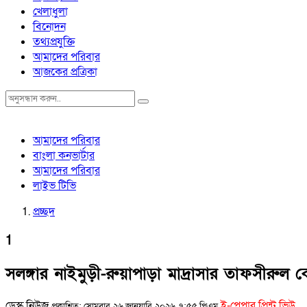
খেলাধুলা
বিনোদন
তথ্যপ্রযুক্তি
আমাদের পরিবার
আজকের প্রত্রিকা
আমাদের পরিবার
বাংলা কনভার্টার
আমাদের পরিবার
লাইভ টিভি
প্রচ্ছদ
1
সলঙ্গার নাইমুড়ী-রুয়াপাড়া মাদ্রাসার তাফসীরুল
ডেস্ক নিউজ
ই-পেপার প্রিন্ট ভিউ
প্রকাশিত: সোমবার, ২৬ জানুয়ারি, ২০২৬, ৭:৫৫ পিএম