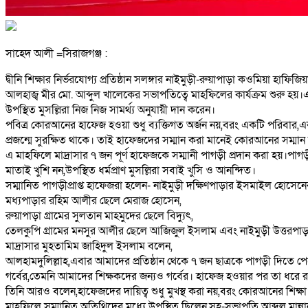
সাহেদ আলী =সিরাজগঞ্জ :
দ্বীনি শিক্ষার নির্ভরযোগ্য প্রতিষ্ঠান সলঙ্গার নাইমুড়ী-রুয়াপাড়া কওমিয়া হ
আলহাজ্ব মীর মো. আব্দুল খালেকের সভাপতিত্বে মাহফিলের কার্যক্রম শুরু হয়।
উপস্থিত মুসল্লিরা নিজ নিজ সামর্থ্য অনুযায়ী দান করেন।
পবিত্র কোরআনের হাফেজ হওয়া শুধু ব্যক্তিগত অর্জন নয়,বরং একটি পরিবার
প্রজন্মে সুরক্ষিত থাকে। তাই হাফেজদের সম্মান করা মানেই কোরআনের সম্মান
এ মাহফিলে মাদ্রাসার ৭ জন পূর্ণ হাফেজকে সম্মানী পাগড়ী প্রদান করা হয়।পা
মাতাই খুশি নন,উপস্থিত ধর্মপ্রাণ মুসল্লিরা সবাই খুসি ও আনন্দিত।
সম্মানিত পাগড়ীপ্রাপ্ত হাফেজরা হলেন- নাইমুড়ী দক্ষিণপাড়ার ইসমাইল হোসে
মধ্যপাড়ার রহিম আলীর ছেলে মেরাজ হোসেন,
রুয়াপাড়া গ্রামের সুলতান মাহমুদের ছেলে বিদ্যুৎ,
তেলকুপি গ্রামের মনসুর আলীর ছেলে আজিজুল ইসলাম এবং নাইমুড়ী উত্তরপ
মাদ্রাসার মুহতামিম জাহিদুল ইসলাম বলেন,
আলহামদুলিল্লাহ,এবার আমাদের প্রতিষ্ঠান থেকে ৭ জন ছাত্রকে পাগড়ী দিতে
গর্বের,তেমনি আমাদের শিক্ষকদের জন্যও গর্বের। হাফেজ হওয়ার পর তা ধর
তিনি আরও বলেন,হাফেজদের দায়িত্ব শুধু মুখস্থ করা নয়,বরং কোরআনের শিক্
মাহফিলে সম্মানিত অতিথিদের মধ্যে উপস্থিত ছিলেন,সহ-সভাপতি আব্দুল মান্ন