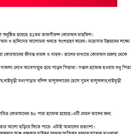
থান মাঠে অনুষ্ঠিত হয়েছে ৩১তম তাফসীরুল কোরআন মাহফিল।
োরআন ও হাদিসের আলোচনা শুনতে অংশগ্রহণ করেন। মাদ্রাসার উন্নয়নের লক্ষ্যে
ারা কোরআনের জীবন্ত ধারক ও বাহক। তাদের মাধ্যমে কোরআন প্রজন্ম থেকে
ই সাফল্য দেখে আবেগাপ্লুত হয়ে পড়েন পিতারা। সন্তান হাফেজ হওয়ায় শুধু পিতা
ম,নাইমুড়ী মধ্যপাড়ার খলিল তালুকদারের ছেলে সুমন তালুকদার,নাইমুড়ী
হর পবিত্র কোরআনের ৩০ পারা হাফেজ হয়েছে।এটি যেমন তাদের জন্য
কতার আলো ছড়িয়ে দিতে পারে- এটাই আমাদের প্রত্যাশা।
তালুকদার,আঞ্জু খন্দকার,সাইদুর রহমান,আতিকুর রহমান,হাফেজ মাওলানা