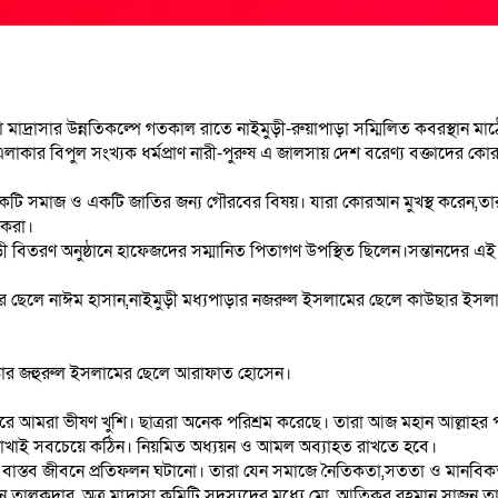
াফিজিয়া মাদ্রাসার উন্নতিকল্পে গতকাল রাতে নাইমুড়ী-রুয়াপাড়া সম্মিলিত কবরস্
এলাকার বিপুল সংখ্যক ধর্মপ্রাণ নারী-পুরুষ এ জালসায় দেশ বরেণ্য বক্তাদের ক
,একটি সমাজ ও একটি জাতির জন্য গৌরবের বিষয়। যারা কোরআন মুখস্থ করেন,ত
 করা।
গড়ী বিতরণ অনুষ্ঠানে হাফেজদের সম্মানিত পিতাগণ উপস্থিত ছিলেন।সন্তানদের এ
নের ছেলে নাঈম হাসান,নাইমুড়ী মধ্যপাড়ার নজরুল ইসলামের ছেলে কাউছার ইসলা
াড়ার জহুরুল ইসলামের ছেলে আরাফাত হোসেন।
 পেরে আমরা ভীষণ খুশি। ছাত্ররা অনেক পরিশ্রম করেছে। তারা আজ মহান আল্লা
ে রাখাই সবচেয়ে কঠিন। নিয়মিত অধ্যয়ন ও আমল অব্যাহত রাখতে হবে।
ষা বাস্তব জীবনে প্রতিফলন ঘটানো। তারা যেন সমাজে নৈতিকতা,সততা ও মানবি
ান তালুকদার, অত্র মাদ্রাসা কমিটি সদস্যদের মধ্যে মো. আতিকুর রহমান সাজন 