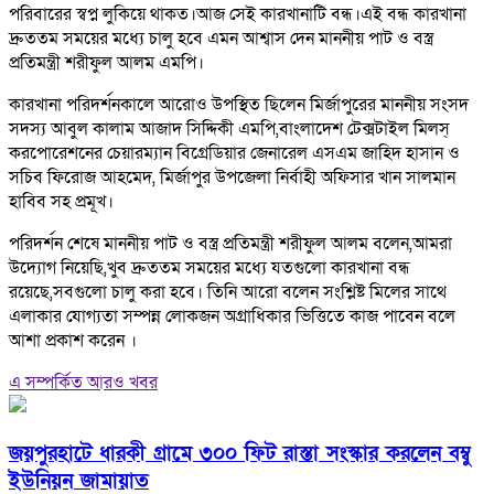
পরিবারের স্বপ্ন লুকিয়ে থাকত।আজ সেই কারখানাটি বন্ধ।এই বন্ধ কারখানা
দ্রুততম সময়ের মধ্যে চালু হবে এমন আশ্বাস দেন মাননীয় পাট ও বস্ত্র
প্রতিমন্ত্রী শরীফুল আলম এমপি।
কারখানা পরিদর্শনকালে আরোও উপস্থিত ছিলেন মির্জাপুরের মাননীয় সংসদ
সদস্য আবুল কালাম আজাদ সিদ্দিকী এমপি,বাংলাদেশ টেক্সটাইল মিলস্
করপোরেশনের চেয়ারম্যান বিগ্রেডিয়ার জেনারেল এসএম জাহিদ হাসান ও
সচিব ফিরোজ আহমেদ, মির্জাপুর উপজেলা নির্বাহী অফিসার খান সালমান
হাবিব সহ প্রমূখ।
পরিদর্শন শেষে মাননীয় পাট ও বস্ত্র প্রতিমন্ত্রী শরীফুল আলম বলেন,আমরা
উদ্যোগ নিয়েছি,খুব দ্রুততম সময়ের মধ্যে যতগুলো কারখানা বন্ধ
রয়েছে,সবগুলো চালু করা হবে। তিনি আরো বলেন সংশ্লিষ্ট মিলের সাথে
এলাকার যোগ্যতা সম্পন্ন লোকজন অগ্রাধিকার ভিত্তিতে কাজ পাবেন বলে
আশা প্রকাশ করেন ।
এ সম্পর্কিত আরও খবর
জয়পুরহাটে ধারকী গ্রামে ৩০০ ফিট রাস্তা সংস্কার করলেন বম্বু
ইউনিয়ন জামায়াত