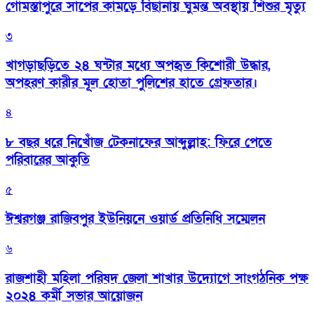
গোমস্তাপুরে সাপের কামড়ে বিছানায় ঘুমন্ত অবস্থায় শিশুর মৃত্যু
৩
খাগড়াছড়িতে ২৪ ঘন্টার মধ্যে অপহৃত কিশোরী উদ্ধার,
অপহরণ কারীর মূল হোতা পুলিশের হাতে গ্রেফতার।
৪
৮ বছর ধরে নিখোঁজ টেকনাফের আব্দুল্লাহ: ফিরে পেতে
পরিবারের আকুতি
৫
ঈশ্বরগঞ্জ রাজিবপুর ইউনিয়নে ওয়ার্ড প্রতিনিধি সম্মেলন
৬
রাজশাহী মহিলা পরিষদ জেলা শাখার উদ্যোগে সাংগঠনিক পক্ষ
২০২৪ কর্মী সভার আয়োজন