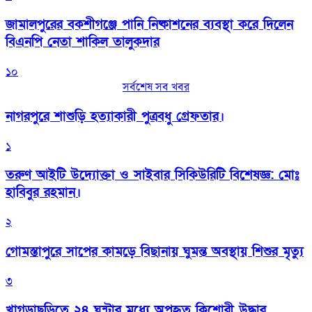
জামালপুরের বকশীগঞ্জে পানি নিষ্কাশনের ব্যবস্থা করে দিলেন
বিএনপি নেতা শাকিল তালুকদার
১০
সর্বশেষ সব খবর
নাগরপুরে শাশুড়ি হত্যাকারী পুত্রবধু গ্রেফতার।
১
তরুণ আইটি উদ্যোক্তা ও সাইবার সিকিউরিটি বিশেষজ্ঞ: মোঃ
হাবিবুর রহমান।
২
গোমস্তাপুরে সাপের কামড়ে বিছানায় ঘুমন্ত অবস্থায় শিশুর মৃত্যু
৩
খাগড়াছড়িতে ২৪ ঘন্টার মধ্যে অপহৃত কিশোরী উদ্ধার,