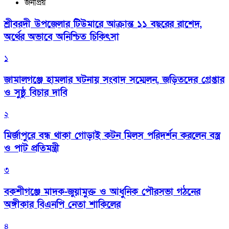
জনপ্রিয়
শ্রীবরদী উপজেলার টিউমারে আক্রান্ত ১১ বছরের রাশেদ,
অর্থের অভাবে অনিশ্চিত চিকিৎসা
১
জামালগঞ্জে হামলার ঘটনায় সংবাদ সম্মেলন, জড়িতদের গ্রেপ্তার
ও সুষ্ঠু বিচার দাবি
২
মির্জাপুরে বন্ধ থাকা গোড়াই কটন মিলস পরিদর্শন করলেন বস্ত্র
ও পাট প্রতিমন্ত্রী
৩
বকশীগঞ্জে মাদক-জুয়ামুক্ত ও আধুনিক পৌরসভা গঠনের
অঙ্গীকার বিএনপি নেতা শাকিলের
৪