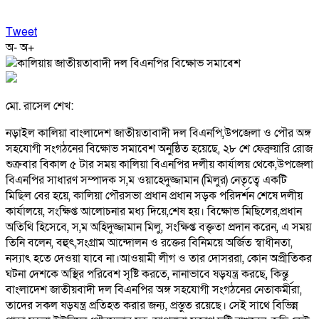
Tweet
অ-
অ+
মো. রাসেল শেখ:
নড়াইল কালিয়া বাংলাদেশ জাতীয়তাবাদী দল বিএনপি,উপজেলা ও পৌর অঙ্গ
সহযোগী সংগঠনের বিক্ষোভ সমাবেশ অনুষ্ঠিত হয়েছে, ২৮ শে ফেব্রুয়ারি রোজ
শুক্রবার বিকাল ৫ টার সময় কালিয়া বিএনপির দলীয় কার্যালয় থেকে,উপজেলা
বিএনপির সাধারণ সম্পাদক স,ম ওয়াহেদুজ্জামান (মিলুর) নেতৃত্বে একটি
মিছিল বের হয়ে, কালিয়া পৌরসভা প্রধান প্রধান সড়ক পরিদর্শন শেষে দলীয়
কার্যালয়ে, সংক্ষিপ্ত আলোচনার মধ্য দিয়ে,শেষ হয়। বিক্ষোভ মিছিলের,প্রধান
অতিথি হিসেবে, স,ম অহিদুজ্জামান মিলু, সংক্ষিপ্ত বক্তৃতা প্রদান করেন, এ সময়
তিনি বলেন, বহুৎ,সংগ্রাম আন্দোলন ও রক্তের বিনিময়ে অর্জিত স্বাধীনতা,
নস্যাৎ হতে দেওয়া যাবে না।আওয়ামী লীগ ও তার দোসররা, কোন অপ্রীতিকর
ঘটনা দেশকে অস্থির পরিবেশ সৃষ্টি করতে, নানাভাবে ষড়যন্ত্র করছে, কিন্তু
বাংলাদেশ জাতীয়বাদী দল বিএনপির অঙ্গ সহযোগী সংগঠনের নেতাকর্মীরা,
তাদের সকল ষড়যন্ত্র প্রতিহত করার জন্য, প্রস্তুত রয়েছে। সেই সাথে বিভিন্ন