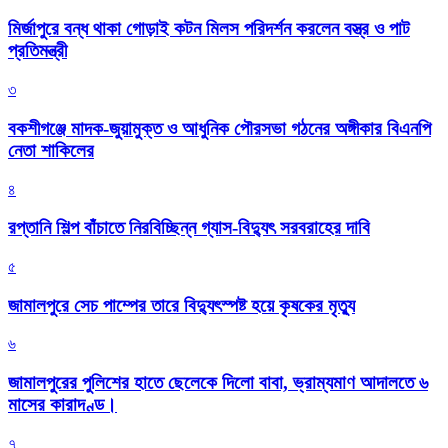
মির্জাপুরে বন্ধ থাকা গোড়াই কটন মিলস পরিদর্শন করলেন বস্ত্র ও পাট
প্রতিমন্ত্রী
৩
বকশীগঞ্জে মাদক-জুয়ামুক্ত ও আধুনিক পৌরসভা গঠনের অঙ্গীকার বিএনপি
নেতা শাকিলের
৪
রপ্তানি শিল্প বাঁচাতে নিরবিচ্ছিন্ন গ্যাস-বিদ্যুৎ সরবরাহের দাবি
৫
জামালপুরে সেচ পাম্পের তারে বিদ্যুৎস্পষ্ট হয়ে কৃষকের মৃত্যু
৬
জামালপুরের পুলিশের হাতে ছেলেকে দিলো বাবা, ভ্রাম্যমাণ আদালতে ৬
মাসের কারাদণ্ড।
৭