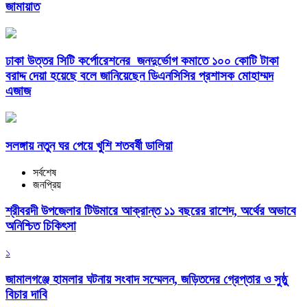
জামায়াত
ঢাকা উত্তর সিটি কর্পোরেশনের জনদুর্ভোগ কমাতে ১০০ কোটি টাকা
বরাদ্দ দেয়া হয়েছে বলে জানিয়েছেন ডিএনসিসির প্রশাসক মোহাম্মদ
এজাজ
সলঙ্গায় নতুন ঘর পেয়ে খুশি শতবর্ষী ডালিয়া
সর্বশেষ
জনপ্রিয়
শ্রীবরদী উপজেলার টিউমারে আক্রান্ত ১১ বছরের রাশেদ, অর্থের অভাবে
অনিশ্চিত চিকিৎসা
১
জামালগঞ্জে হামলার ঘটনায় সংবাদ সম্মেলন, জড়িতদের গ্রেপ্তার ও সুষ্ঠু
বিচার দাবি