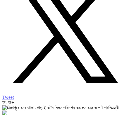
Tweet
অ-
অ+