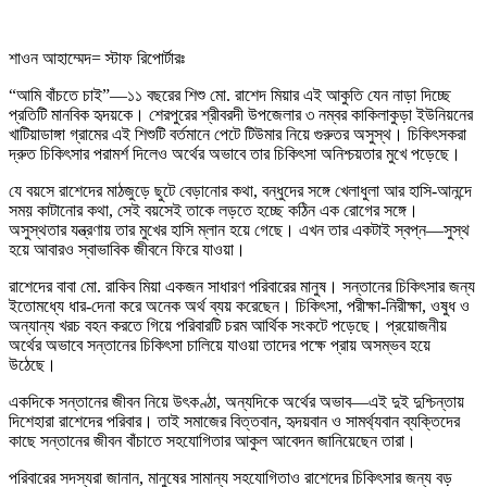
শাওন আহাম্মেদ= স্টাফ রিপোর্টারঃ
“আমি বাঁচতে চাই”—১১ বছরের শিশু মো. রাশেদ মিয়ার এই আকুতি যেন নাড়া দিচ্ছে
প্রতিটি মানবিক হৃদয়কে। শেরপুরের শ্রীবরদী উপজেলার ৩ নম্বর কাকিলাকুড়া ইউনিয়নের
খাটিয়াডাঙ্গা গ্রামের এই শিশুটি বর্তমানে পেটে টিউমার নিয়ে গুরুতর অসুস্থ। চিকিৎসকরা
দ্রুত চিকিৎসার পরামর্শ দিলেও অর্থের অভাবে তার চিকিৎসা অনিশ্চয়তার মুখে পড়েছে।
যে বয়সে রাশেদের মাঠজুড়ে ছুটে বেড়ানোর কথা, বন্ধুদের সঙ্গে খেলাধুলা আর হাসি-আনন্দে
সময় কাটানোর কথা, সেই বয়সেই তাকে লড়তে হচ্ছে কঠিন এক রোগের সঙ্গে।
অসুস্থতার যন্ত্রণায় তার মুখের হাসি ম্লান হয়ে গেছে। এখন তার একটাই স্বপ্ন—সুস্থ
হয়ে আবারও স্বাভাবিক জীবনে ফিরে যাওয়া।
রাশেদের বাবা মো. রাকিব মিয়া একজন সাধারণ পরিবারের মানুষ। সন্তানের চিকিৎসার জন্য
ইতোমধ্যে ধার-দেনা করে অনেক অর্থ ব্যয় করেছেন। চিকিৎসা, পরীক্ষা-নিরীক্ষা, ওষুধ ও
অন্যান্য খরচ বহন করতে গিয়ে পরিবারটি চরম আর্থিক সংকটে পড়েছে। প্রয়োজনীয়
অর্থের অভাবে সন্তানের চিকিৎসা চালিয়ে যাওয়া তাদের পক্ষে প্রায় অসম্ভব হয়ে
উঠেছে।
একদিকে সন্তানের জীবন নিয়ে উৎকণ্ঠা, অন্যদিকে অর্থের অভাব—এই দুই দুশ্চিন্তায়
দিশেহারা রাশেদের পরিবার। তাই সমাজের বিত্তবান, হৃদয়বান ও সামর্থ্যবান ব্যক্তিদের
কাছে সন্তানের জীবন বাঁচাতে সহযোগিতার আকুল আবেদন জানিয়েছেন তারা।
পরিবারের সদস্যরা জানান, মানুষের সামান্য সহযোগিতাও রাশেদের চিকিৎসার জন্য বড়