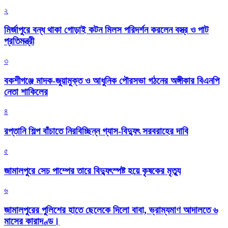
২
মির্জাপুরে বন্ধ থাকা গোড়াই কটন মিলস পরিদর্শন করলেন বস্ত্র ও পাট
প্রতিমন্ত্রী
৩
বকশীগঞ্জে মাদক-জুয়ামুক্ত ও আধুনিক পৌরসভা গঠনের অঙ্গীকার বিএনপি
নেতা শাকিলের
৪
রপ্তানি শিল্প বাঁচাতে নিরবিচ্ছিন্ন গ্যাস-বিদ্যুৎ সরবরাহের দাবি
৫
জামালপুরে সেচ পাম্পের তারে বিদ্যুৎস্পষ্ট হয়ে কৃষকের মৃত্যু
৬
জামালপুরের পুলিশের হাতে ছেলেকে দিলো বাবা, ভ্রাম্যমাণ আদালতে ৬
মাসের কারাদণ্ড।