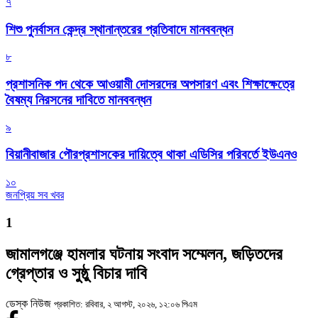
৭
শিশু পুনর্বাসন কেন্দ্র স্থানান্তরের প্রতিবাদে মানববন্ধন
৮
প্রশাসনিক পদ থেকে আওয়ামী দোসরদের অপসারণ এবং শিক্ষাক্ষেত্রে
বৈষম্য নিরসনের দাবিতে মানববন্ধন
৯
বিয়ানীবাজার পৌরপ্রশাসকের দায়িত্বে থাকা এডিসির পরিবর্তে ইউএনও
১০
জনপ্রিয় সব খবর
1
জামালগঞ্জে হামলার ঘটনায় সংবাদ সম্মেলন, জড়িতদের
গ্রেপ্তার ও সুষ্ঠু বিচার দাবি
ডেস্ক নিউজ
প্রকাশিত: রবিবার, ২ আগস্ট, ২০২৬, ১২:০৬ পিএম