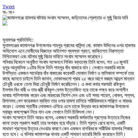
Tweet
অ-
অ+
‎সুনামগঞ্জ প্রতিনিধি::
‎সুনামগঞ্জের জামালগঞ্জ উপজেলার শাহপুর গ্রামের বাসিন্দা মো. কামাল উদ্দিনের ওপর হামলার
অভিযোগ এনে দোষীদের বিরুদ্ধে আইনগত ব্যবস্থা গ্রহণ, ব্যক্তিগত নিরাপত্তা
নিশ্চিতকরণ এবং ঘটনার সুষ্ঠু বিচার দাবিতে সংবাদ সম্মেলন করেছেন।
‎শনিবার বিকেলে অনুষ্ঠিত সংবাদ সম্মেলনে লিখিত বক্তব্যে তিনি বলেন, গত ২৩ জুলাই
দুপুর আনুমানিক ১২টার দিকে তিনি শাহপুর বাঁধ বাজারে যান। সেখানে সরকারি কাজে
উপস্থিত একজন সার্ভেয়ার বাঁধ বাজারের কয়েকটি দোকান নির্মাণ ও মালিকানা সম্পর্কে তার
কাছে জানতে চাইলে তিনি জানান, দোকানগুলো প্রায় ২৫ বছর আগে মরহুম আব্দুল মান্নান
চৌধুরী ওরফে তেলা মিয়া চৌধুরী নির্মাণ করেছিলেন। এ কথা বলার পরপরই রফিকুল
ইসলাম বিন বারী ও তার স্ত্রী রবিকুল বেগম উত্তেজিত হয়ে তাকে লক্ষ্য করে অশালীন
ভাষায় গালিগালাজ করেন এবং মারধরের নির্দেশ দেন এবং ওই সময় পায়েল, খোকন, পল্লব,
রিগানসহ বেশ কয়েকজন ব্যক্তি তার ওপর হামলা চালিয়ে শারীরিকভাবে লাঞ্ছিত ও মারধর
করেন। এসময় স্থানীয় লোকজন এগিয়ে এসে তাকে উদ্ধার করে জামালগঞ্জ উপজেলা
স্বাস্থ্য কমপ্লেক্সে নিয়ে যান এবং সেখানে তিনি চিকিৎসা নেন।
‎সংবাদ সম্মেলনে তিনি আরও বলেন, একজন সরকারি কর্মকর্তার প্রশ্নের উত্তরে নিজের
জানা তথ্য প্রকাশ করাই তার অপরাধ হয়ে দাঁড়ায়। তিনি প্রশ্ন রেখে বলেন, একটি
সাধারণ প্রশ্নের উত্তর দেওয়ার কারণে কেন একজন নাগরিককে শারীরিক হামলার শিকার
হতে হবে। এ ঘটনায় জামালগঞ্জ থানায় একটি সাধারণ ডায়েরি জিডি করেছেন তিনি।