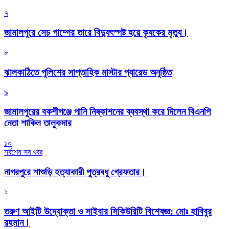
৭
জামালপুরে সেচ পাম্পের তারে বিদ্যুৎস্পষ্ট হয়ে কৃষকের মৃত্যু।
৮
‎ঝালকাঠিতে পুলিশের সাপ্তাহিক মাস্টার প্যারেড অনুষ্ঠিত
৯
জামালপুরের বকশীগঞ্জে পানি নিষ্কাশনের ব্যবস্থা করে দিলেন বিএনপি
নেতা শাকিল তালুকদার
১০
সর্বশেষ সব খবর
নাগরপুরে শাশুড়ি হত্যাকারী পুত্রবধু গ্রেফতার।
১
তরুণ আইটি উদ্যোক্তা ও সাইবার সিকিউরিটি বিশেষজ্ঞ: মোঃ হাবিবুর
রহমান।