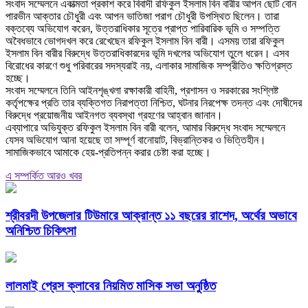
‎সংবাদ সম্মেলনে একাত্মতা প্রকাশ করে বিবাদী রফিকুল ইসলাম বিন বারীর আপন ছোট বোন
পারভীন আক্তার চৌধুরী এবং আপন ভাতিজা পরাগ চৌধুরী উপস্থিত ছিলেন। তারা
বক্তব্যে অভিযোগ করেন, উত্তরাধিকার সূত্রে প্রাপ্ত পারিবারিক ভূমি ও সম্পত্তি
অবৈধভাবে ভোগদখল করে রেখেছেন রফিকুল ইসলাম বিন বারী। এসময় তারা রফিকুল
ইসলাম বিন বারীর বিরুদ্ধে উত্তরাধিকারদের ভূমি দখলের অভিযোগ তুলে ধরেন। এসব
বিরোধের কারণে শুধু পরিবারের সদস্যরাই নয়, এলাকার সামাজিক সম্প্রীতিও ক্ষতিগ্রস্ত
হচ্ছে।
‎সংবাদ সম্মেলনে তিনি আইনশৃঙ্খলা রক্ষাকারী বাহিনী, প্রশাসন ও সরকারের সংশ্লিষ্ট
কর্তৃপক্ষের প্রতি তার ব্যক্তিগত নিরাপত্তা নিশ্চিত, ঘটনার নিরপেক্ষ তদন্ত এবং দোষীদের
বিরুদ্ধে প্রয়োজনীয় আইনগত ব্যবস্থা গ্রহণের আহ্বান জানান।
‎এব্যাপারে অভিযুক্ত রফিকুল ইসলাম বিন বারী বলেন, আমার বিরুদ্ধে সংবাদ সম্মেলনে
যেসব অভিযোগ আনা হয়েছে তা সম্পূর্ণ বানোয়াট, বিভ্রান্তিকর ও ভিত্তিহীন।
সামাজিকভাবে আমাকে হেয়-প্রতিপন্ন করার চেষ্টা করা হচ্ছে।
এ সম্পর্কিত আরও খবর
শ্রীবরদী উপজেলার টিউমারে আক্রান্ত ১১ বছরের রাশেদ, অর্থের অভাবে
অনিশ্চিত চিকিৎসা
লালমাই প্রেস ক্লাবের নিয়মিত মাসিক সভা অনুষ্ঠিত