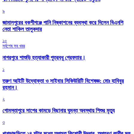
৯
জামালপুরের বকশীগঞ্জে পানি নিষ্কাশনের ব্যবস্থা করে দিলেন বিএনপি
নেতা শাকিল তালুকদার
১০
সর্বশেষ সব খবর
নাগরপুরে শাশুড়ি হত্যাকারী পুত্রবধু গ্রেফতার।
১
তরুণ আইটি উদ্যোক্তা ও সাইবার সিকিউরিটি বিশেষজ্ঞ: মোঃ হাবিবুর
রহমান।
২
গোমস্তাপুরে সাপের কামড়ে বিছানায় ঘুমন্ত অবস্থায় শিশুর মৃত্যু
৩
খাগড়াছড়িতে ২৪ ঘন্টার মধ্যে অপহৃত কিশোরী উদ্ধার, অপহরণ কারীর মূল