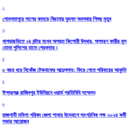
২
গোমস্তাপুরে সাপের কামড়ে বিছানায় ঘুমন্ত অবস্থায় শিশুর মৃত্যু
৩
খাগড়াছড়িতে ২৪ ঘন্টার মধ্যে অপহৃত কিশোরী উদ্ধার, অপহরণ কারীর মূল
হোতা পুলিশের হাতে গ্রেফতার।
৪
৮ বছর ধরে নিখোঁজ টেকনাফের আব্দুল্লাহ: ফিরে পেতে পরিবারের আকুতি
৫
ঈশ্বরগঞ্জ রাজিবপুর ইউনিয়নে ওয়ার্ড প্রতিনিধি সম্মেলন
৬
রাজশাহী মহিলা পরিষদ জেলা শাখার উদ্যোগে সাংগঠনিক পক্ষ ২০২৪ কর্মী
সভার আয়োজন