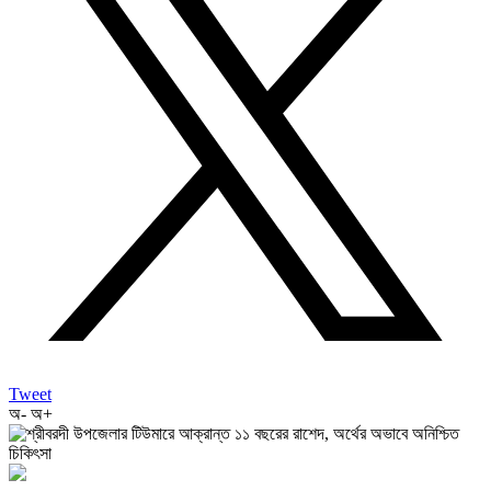
Tweet
অ-
অ+