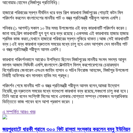
আনোয়ার হোসেন (মির্জাপুর প্রতিনিধি) :
হাজারো পরিবারের স্বপ্ন দীর্ঘদিন ধরে বন্ধ শিল্প কারখানা মির্জাপুরের গোড়াই কটন মিল
পরিদর্শন করলেন বাংলাদেশের মাননীয় পাট ও বস্ত্র প্রতিমন্ত্রী শরীফুল আলম এমপি।
শনিবার (১ আগস্ট) সকাল ১০ টার সময় উপজেলার এই বন্ধ কারখানাটি পরিদর্শন করেন।
জানা যায়,শিল্প কারখানাটি যুগ যুগ ধরে বন্ধ রয়েছে।একসময় এই কারখানায় হাজার হাজার
শ্রমিক কাজ করত,যেখানে হাজারো পরিবারের স্বপ্ন লুকিয়ে থাকত।আজ সেই কারখানাটি
বন্ধ।এই বন্ধ কারখানা দ্রুততম সময়ের মধ্যে চালু হবে এমন আশ্বাস দেন মাননীয় পাট
ও বস্ত্র প্রতিমন্ত্রী শরীফুল আলম এমপি।
কারখানা পরিদর্শনকালে আরোও উপস্থিত ছিলেন মির্জাপুরের মাননীয় সংসদ সদস্য আবুল
কালাম আজাদ সিদ্দিকী এমপি,বাংলাদেশ টেক্সটাইল মিলস্ করপোরেশনের চেয়ারম্যান
বিগ্রেডিয়ার জেনারেল এসএম জাহিদ হাসান ও সচিব ফিরোজ আহমেদ, মির্জাপুর উপজেলা
নির্বাহী অফিসার খান সালমান হাবিব সহ প্রমূখ।
পরিদর্শন শেষে মাননীয় পাট ও বস্ত্র প্রতিমন্ত্রী শরীফুল আলম বলেন,আমরা উদ্যোগ
নিয়েছি,খুব দ্রুততম সময়ের মধ্যে যতগুলো কারখানা বন্ধ রয়েছে,সবগুলো চালু করা হবে।
তিনি আরো বলেন সংশ্লিষ্ট মিলের সাথে এলাকার যোগ্যতা সম্পন্ন লোকজন অগ্রাধিকার
ভিত্তিতে কাজ পাবেন বলে আশা প্রকাশ করেন ।
এ সম্পর্কিত আরও খবর
জয়পুরহাটে ধারকী গ্রামে ৩০০ ফিট রাস্তা সংস্কার করলেন বম্বু ইউনিয়ন