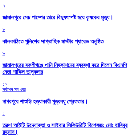
৭
জামালপুরে সেচ পাম্পের তারে বিদ্যুৎস্পষ্ট হয়ে কৃষকের মৃত্যু।
৮
‎ঝালকাঠিতে পুলিশের সাপ্তাহিক মাস্টার প্যারেড অনুষ্ঠিত
৯
জামালপুরের বকশীগঞ্জে পানি নিষ্কাশনের ব্যবস্থা করে দিলেন বিএনপি
নেতা শাকিল তালুকদার
১০
সর্বশেষ সব খবর
নাগরপুরে শাশুড়ি হত্যাকারী পুত্রবধু গ্রেফতার।
১
তরুণ আইটি উদ্যোক্তা ও সাইবার সিকিউরিটি বিশেষজ্ঞ: মোঃ হাবিবুর
রহমান।