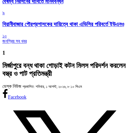
বৈষম্য নিরসনের দাবিতে মানববন্ধন
৯
বিয়ানীবাজার পৌরপ্রশাসকের দায়িত্বে থাকা এডিসির পরিবর্তে ইউএনও
১০
জনপ্রিয় সব খবর
1
মির্জাপুরে বন্ধ থাকা গোড়াই কটন মিলস পরিদর্শন করলেন
বস্ত্র ও পাট প্রতিমন্ত্রী
ডেস্ক নিউজ
প্রকাশিত: শনিবার, ১ আগস্ট, ২০২৬, ৮:১০ পিএম
Facebook