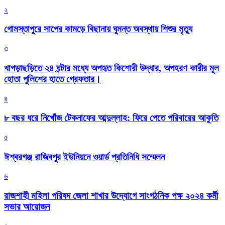
২
গোমস্তাপুরে সাপের কামড়ে বিছানায় ঘুমন্ত অবস্থায় শিশুর মৃত্যু
৩
খাগড়াছড়িতে ২৪ ঘন্টার মধ্যে অপহৃত কিশোরী উদ্ধার, অপহরণ কারীর মূল
হোতা পুলিশের হাতে গ্রেফতার।
৪
৮ বছর ধরে নিখোঁজ টেকনাফের আব্দুল্লাহ: ফিরে পেতে পরিবারের আকুতি
৫
ঈশ্বরগঞ্জ রাজিবপুর ইউনিয়নে ওয়ার্ড প্রতিনিধি সম্মেলন
৬
রাজশাহী মহিলা পরিষদ জেলা শাখার উদ্যোগে সাংগঠনিক পক্ষ ২০২৪ কর্মী
সভার আয়োজন