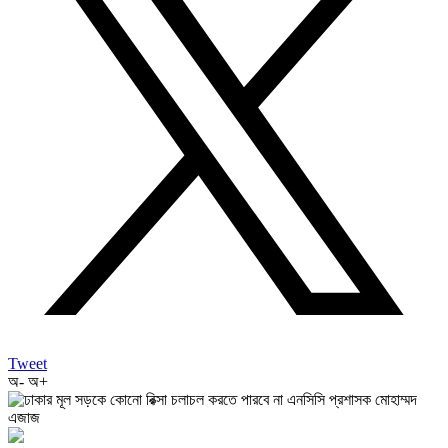
Tweet
অ-
অ+