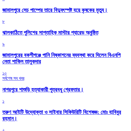
জামালপুরে সেচ পাম্পের তারে বিদ্যুৎস্পষ্ট হয়ে কৃষকের মৃত্যু।
৮
‎ঝালকাঠিতে পুলিশের সাপ্তাহিক মাস্টার প্যারেড অনুষ্ঠিত
৯
জামালপুরের বকশীগঞ্জে পানি নিষ্কাশনের ব্যবস্থা করে দিলেন বিএনপি
নেতা শাকিল তালুকদার
১০
সর্বশেষ সব খবর
নাগরপুরে শাশুড়ি হত্যাকারী পুত্রবধু গ্রেফতার।
১
তরুণ আইটি উদ্যোক্তা ও সাইবার সিকিউরিটি বিশেষজ্ঞ: মোঃ হাবিবুর
রহমান।
২