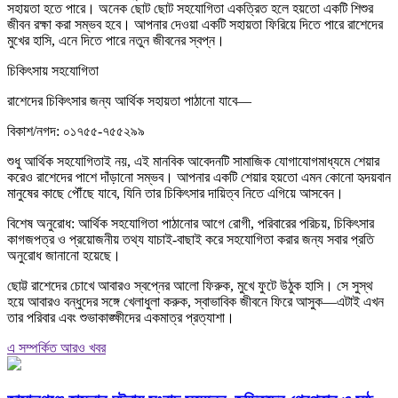
সহায়তা হতে পারে। অনেক ছোট ছোট সহযোগিতা একত্রিত হলে হয়তো একটি শিশুর
জীবন রক্ষা করা সম্ভব হবে। আপনার দেওয়া একটি সহায়তা ফিরিয়ে দিতে পারে রাশেদের
মুখের হাসি, এনে দিতে পারে নতুন জীবনের স্বপ্ন।
চিকিৎসায় সহযোগিতা
রাশেদের চিকিৎসার জন্য আর্থিক সহায়তা পাঠানো যাবে—
বিকাশ/নগদ: ০১৭৫৫-৭৫৫২৯৯
শুধু আর্থিক সহযোগিতাই নয়, এই মানবিক আবেদনটি সামাজিক যোগাযোগমাধ্যমে শেয়ার
করেও রাশেদের পাশে দাঁড়ানো সম্ভব। আপনার একটি শেয়ার হয়তো এমন কোনো হৃদয়বান
মানুষের কাছে পৌঁছে যাবে, যিনি তার চিকিৎসার দায়িত্ব নিতে এগিয়ে আসবেন।
বিশেষ অনুরোধ: আর্থিক সহযোগিতা পাঠানোর আগে রোগী, পরিবারের পরিচয়, চিকিৎসার
কাগজপত্র ও প্রয়োজনীয় তথ্য যাচাই-বাছাই করে সহযোগিতা করার জন্য সবার প্রতি
অনুরোধ জানানো হয়েছে।
ছোট্ট রাশেদের চোখে আবারও স্বপ্নের আলো ফিরুক, মুখে ফুটে উঠুক হাসি। সে সুস্থ
হয়ে আবারও বন্ধুদের সঙ্গে খেলাধুলা করুক, স্বাভাবিক জীবনে ফিরে আসুক—এটাই এখন
তার পরিবার এবং শুভাকাঙ্ক্ষীদের একমাত্র প্রত্যাশা।
এ সম্পর্কিত আরও খবর