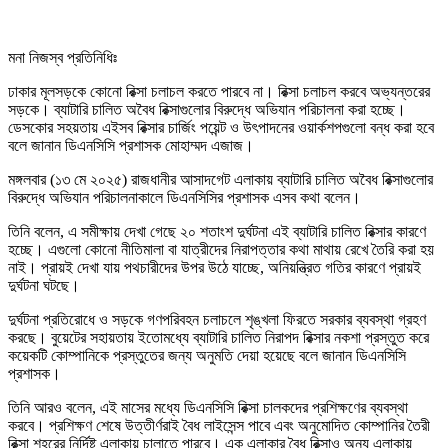
মনা নিজস্ব প্রতিনিধিঃ
ঢাকার মূলসড়কে কোনো রিক্সা চলাচল করতে পারবে না। রিক্সা চলাচল করবে অভ্যন্তরের
সড়কে। ব্যাটারি চালিত অবৈধ রিক্সাগুলোর বিরুদ্ধে অভিযান পরিচালনা করা হচ্ছে।
ডেসকোর সহয়তায় এইসব রিক্সার চার্জিং পয়েন্ট ও উৎপাদনের ওয়ার্কশপগুলো বন্ধ করা হবে
বলে জানান ডিএনসিসি প্রশাসক মোহাম্মদ এজাজ।
মঙ্গলবার (১৩ মে ২০২৫) রাজধানীর আসাদগেট এলাকায় ব্যাটারি চালিত অবৈধ রিক্সাগুলোর
বিরুদ্ধে অভিযান পরিচালনাকালে ডিএনসিসির প্রশাসক এসব কথা বলেন।
তিনি বলেন, এ সমীক্ষায় দেখা গেছে ২০ শতাংশ দুর্ঘটনা এই ব্যাটারি চালিত রিক্সার কারণে
হচ্ছে। এগুলো কোনো নীতিমালা বা যাত্রীদের নিরাপত্তার কথা মাথায় রেখে তৈরি করা হয়
নাই। প্রায়ই দেখা যায় পথচারীদের উপর উঠে যাচ্ছে, অনিয়ন্ত্রিত গতির কারণে প্রায়ই
দুর্ঘটনা ঘটছে।
দুর্ঘটনা প্রতিরোধে ও সড়কে গণপরিবহন চলাচলে শৃঙ্খলা ফিরতে সরকার ব্যবস্থা গ্রহণ
করছে। বুয়েটের সহায়তায় ইতোমধ্যে ব্যাটারি চালিত নিরাপদ রিক্সার নকশা প্রস্তুত করে
কয়েকটি কোম্পানিকে প্রস্তুতের জন্য অনুমতি দেয়া হয়েছে বলে জানান ডিএনসিসি
প্রশাসক।
তিনি আরও বলেন, এই মাসের মধ্যে ডিএনসিসি রিক্সা চালকদের প্রশিক্ষণের ব্যবস্থা
করবে। প্রশিক্ষণ শেষে উত্তীর্ণরাই বৈধ লাইসেন্স পাবে এবং অনুমোদিত কোম্পানির তৈরী
রিক্সা শহরের নির্দিষ্ট এলাকায় চালাতে পারবে। এক এলাকার বৈধ রিক্সাও অন্য এলাকায়