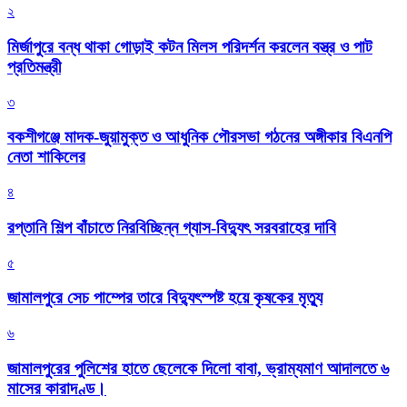
২
মির্জাপুরে বন্ধ থাকা গোড়াই কটন মিলস পরিদর্শন করলেন বস্ত্র ও পাট
প্রতিমন্ত্রী
৩
বকশীগঞ্জে মাদক-জুয়ামুক্ত ও আধুনিক পৌরসভা গঠনের অঙ্গীকার বিএনপি
নেতা শাকিলের
৪
রপ্তানি শিল্প বাঁচাতে নিরবিচ্ছিন্ন গ্যাস-বিদ্যুৎ সরবরাহের দাবি
৫
জামালপুরে সেচ পাম্পের তারে বিদ্যুৎস্পষ্ট হয়ে কৃষকের মৃত্যু
৬
জামালপুরের পুলিশের হাতে ছেলেকে দিলো বাবা, ভ্রাম্যমাণ আদালতে ৬
মাসের কারাদণ্ড।