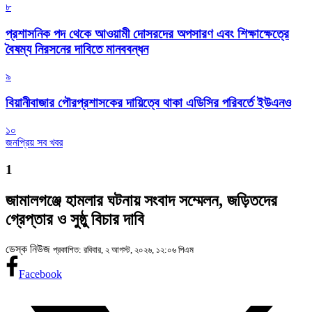
৮
প্রশাসনিক পদ থেকে আওয়ামী দোসরদের অপসারণ এবং শিক্ষাক্ষেত্রে
বৈষম্য নিরসনের দাবিতে মানববন্ধন
৯
বিয়ানীবাজার পৌরপ্রশাসকের দায়িত্বে থাকা এডিসির পরিবর্তে ইউএনও
১০
জনপ্রিয় সব খবর
1
জামালগঞ্জে হামলার ঘটনায় সংবাদ সম্মেলন, জড়িতদের
গ্রেপ্তার ও সুষ্ঠু বিচার দাবি
ডেস্ক নিউজ
প্রকাশিত: রবিবার, ২ আগস্ট, ২০২৬, ১২:০৬ পিএম
Facebook