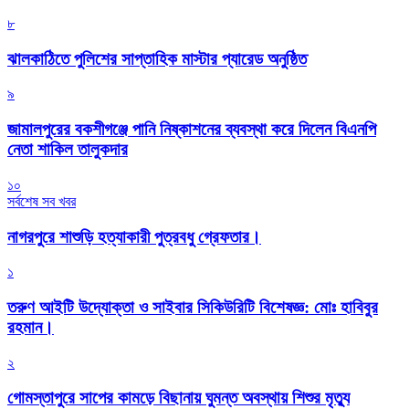
৮
‎ঝালকাঠিতে পুলিশের সাপ্তাহিক মাস্টার প্যারেড অনুষ্ঠিত
৯
জামালপুরের বকশীগঞ্জে পানি নিষ্কাশনের ব্যবস্থা করে দিলেন বিএনপি
নেতা শাকিল তালুকদার
১০
সর্বশেষ সব খবর
নাগরপুরে শাশুড়ি হত্যাকারী পুত্রবধু গ্রেফতার।
১
তরুণ আইটি উদ্যোক্তা ও সাইবার সিকিউরিটি বিশেষজ্ঞ: মোঃ হাবিবুর
রহমান।
২
গোমস্তাপুরে সাপের কামড়ে বিছানায় ঘুমন্ত অবস্থায় শিশুর মৃত্যু