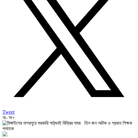
Tweet
অ-
অ+