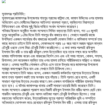
‎সুনামগঞ্জ প্রতিনিধি::
‎সুনামগঞ্জের জামালগঞ্জ উপজেলার শাহপুর গ্রামের বাসিন্দা মো. কামাল উদ্দিনের ওপর হামলার
অভিযোগ এনে দোষীদের বিরুদ্ধে আইনগত ব্যবস্থা গ্রহণ, ব্যক্তিগত নিরাপত্তা
নিশ্চিতকরণ এবং ঘটনার সুষ্ঠু বিচার দাবিতে সংবাদ সম্মেলন করেছেন।
‎শনিবার বিকেলে অনুষ্ঠিত সংবাদ সম্মেলনে লিখিত বক্তব্যে তিনি বলেন, গত ২৩ জুলাই
দুপুর আনুমানিক ১২টার দিকে তিনি শাহপুর বাঁধ বাজারে যান। সেখানে সরকারি কাজে
উপস্থিত একজন সার্ভেয়ার বাঁধ বাজারের কয়েকটি দোকান নির্মাণ ও মালিকানা সম্পর্কে তার
কাছে জানতে চাইলে তিনি জানান, দোকানগুলো প্রায় ২৫ বছর আগে মরহুম আব্দুল মান্নান
চৌধুরী ওরফে তেলা মিয়া চৌধুরী নির্মাণ করেছিলেন। এ কথা বলার পরপরই রফিকুল
ইসলাম বিন বারী ও তার স্ত্রী রবিকুল বেগম উত্তেজিত হয়ে তাকে লক্ষ্য করে অশালীন
ভাষায় গালিগালাজ করেন এবং মারধরের নির্দেশ দেন এবং ওই সময় পায়েল, খোকন, পল্লব,
রিগানসহ বেশ কয়েকজন ব্যক্তি তার ওপর হামলা চালিয়ে শারীরিকভাবে লাঞ্ছিত ও মারধর
করেন। এসময় স্থানীয় লোকজন এগিয়ে এসে তাকে উদ্ধার করে জামালগঞ্জ উপজেলা
স্বাস্থ্য কমপ্লেক্সে নিয়ে যান এবং সেখানে তিনি চিকিৎসা নেন।
‎সংবাদ সম্মেলনে তিনি আরও বলেন, একজন সরকারি কর্মকর্তার প্রশ্নের উত্তরে নিজের
জানা তথ্য প্রকাশ করাই তার অপরাধ হয়ে দাঁড়ায়। তিনি প্রশ্ন রেখে বলেন, একটি
সাধারণ প্রশ্নের উত্তর দেওয়ার কারণে কেন একজন নাগরিককে শারীরিক হামলার শিকার
হতে হবে। এ ঘটনায় জামালগঞ্জ থানায় একটি সাধারণ ডায়েরি জিডি করেছেন তিনি।
‎সংবাদ সম্মেলনে একাত্মতা প্রকাশ করে বিবাদী রফিকুল ইসলাম বিন বারীর আপন ছোট বোন
পারভীন আক্তার চৌধুরী এবং আপন ভাতিজা পরাগ চৌধুরী উপস্থিত ছিলেন। তারা
বক্তব্যে অভিযোগ করেন, উত্তরাধিকার সূত্রে প্রাপ্ত পারিবারিক ভূমি ও সম্পত্তি
অবৈধভাবে ভোগদখল করে রেখেছেন রফিকুল ইসলাম বিন বারী। এসময় তারা রফিকুল