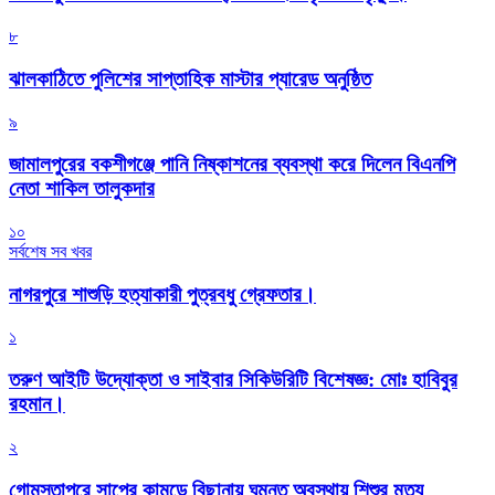
৮
‎ঝালকাঠিতে পুলিশের সাপ্তাহিক মাস্টার প্যারেড অনুষ্ঠিত
৯
জামালপুরের বকশীগঞ্জে পানি নিষ্কাশনের ব্যবস্থা করে দিলেন বিএনপি
নেতা শাকিল তালুকদার
১০
সর্বশেষ সব খবর
নাগরপুরে শাশুড়ি হত্যাকারী পুত্রবধু গ্রেফতার।
১
তরুণ আইটি উদ্যোক্তা ও সাইবার সিকিউরিটি বিশেষজ্ঞ: মোঃ হাবিবুর
রহমান।
২
গোমস্তাপুরে সাপের কামড়ে বিছানায় ঘুমন্ত অবস্থায় শিশুর মৃত্যু