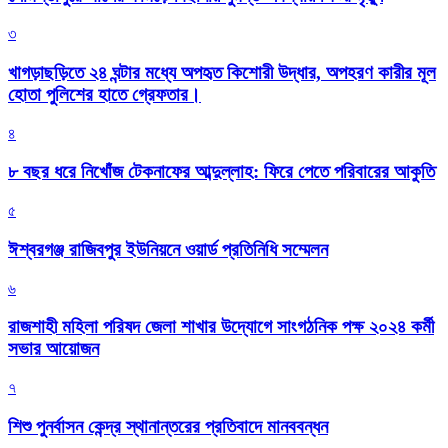
৩
খাগড়াছড়িতে ২৪ ঘন্টার মধ্যে অপহৃত কিশোরী উদ্ধার, অপহরণ কারীর মূল
হোতা পুলিশের হাতে গ্রেফতার।
৪
৮ বছর ধরে নিখোঁজ টেকনাফের আব্দুল্লাহ: ফিরে পেতে পরিবারের আকুতি
৫
ঈশ্বরগঞ্জ রাজিবপুর ইউনিয়নে ওয়ার্ড প্রতিনিধি সম্মেলন
৬
রাজশাহী মহিলা পরিষদ জেলা শাখার উদ্যোগে সাংগঠনিক পক্ষ ২০২৪ কর্মী
সভার আয়োজন
৭
শিশু পুনর্বাসন কেন্দ্র স্থানান্তরের প্রতিবাদে মানববন্ধন