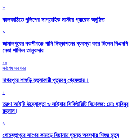
৮
‎ঝালকাঠিতে পুলিশের সাপ্তাহিক মাস্টার প্যারেড অনুষ্ঠিত
৯
জামালপুরের বকশীগঞ্জে পানি নিষ্কাশনের ব্যবস্থা করে দিলেন বিএনপি
নেতা শাকিল তালুকদার
১০
সর্বশেষ সব খবর
নাগরপুরে শাশুড়ি হত্যাকারী পুত্রবধু গ্রেফতার।
১
তরুণ আইটি উদ্যোক্তা ও সাইবার সিকিউরিটি বিশেষজ্ঞ: মোঃ হাবিবুর
রহমান।
২
গোমস্তাপুরে সাপের কামড়ে বিছানায় ঘুমন্ত অবস্থায় শিশুর মৃত্যু