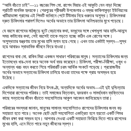
“আমি বাঁচতে চাই”—১১ বছরের শিশু মো. রাশেদ মিয়ার এই আকুতি যেন নাড়া দিচ্ছে
প্রতিটি মানবিক হৃদয়কে। শেরপুরের শ্রীবরদী উপজেলার ৩ নম্বর কাকিলাকুড়া ইউনিয়নের
খাটিয়াডাঙ্গা গ্রামের এই শিশুটি বর্তমানে পেটে টিউমার নিয়ে গুরুতর অসুস্থ। চিকিৎসকরা
দ্রুত চিকিৎসার পরামর্শ দিলেও অর্থের অভাবে তার চিকিৎসা অনিশ্চয়তার মুখে পড়েছে।
যে বয়সে রাশেদের মাঠজুড়ে ছুটে বেড়ানোর কথা, বন্ধুদের সঙ্গে খেলাধুলা আর হাসি-আনন্দে
সময় কাটানোর কথা, সেই বয়সেই তাকে লড়তে হচ্ছে কঠিন এক রোগের সঙ্গে।
অসুস্থতার যন্ত্রণায় তার মুখের হাসি ম্লান হয়ে গেছে। এখন তার একটাই স্বপ্ন—সুস্থ
হয়ে আবারও স্বাভাবিক জীবনে ফিরে যাওয়া।
রাশেদের বাবা মো. রাকিব মিয়া একজন সাধারণ পরিবারের মানুষ। সন্তানের চিকিৎসার জন্য
ইতোমধ্যে ধার-দেনা করে অনেক অর্থ ব্যয় করেছেন। চিকিৎসা, পরীক্ষা-নিরীক্ষা, ওষুধ ও
অন্যান্য খরচ বহন করতে গিয়ে পরিবারটি চরম আর্থিক সংকটে পড়েছে। প্রয়োজনীয়
অর্থের অভাবে সন্তানের চিকিৎসা চালিয়ে যাওয়া তাদের পক্ষে প্রায় অসম্ভব হয়ে
উঠেছে।
একদিকে সন্তানের জীবন নিয়ে উৎকণ্ঠা, অন্যদিকে অর্থের অভাব—এই দুই দুশ্চিন্তায়
দিশেহারা রাশেদের পরিবার। তাই সমাজের বিত্তবান, হৃদয়বান ও সামর্থ্যবান ব্যক্তিদের
কাছে সন্তানের জীবন বাঁচাতে সহযোগিতার আকুল আবেদন জানিয়েছেন তারা।
পরিবারের সদস্যরা জানান, মানুষের সামান্য সহযোগিতাও রাশেদের চিকিৎসার জন্য বড়
সহায়তা হতে পারে। অনেক ছোট ছোট সহযোগিতা একত্রিত হলে হয়তো একটি শিশুর
জীবন রক্ষা করা সম্ভব হবে। আপনার দেওয়া একটি সহায়তা ফিরিয়ে দিতে পারে রাশেদের
মুখের হাসি, এনে দিতে পারে নতুন জীবনের স্বপ্ন।