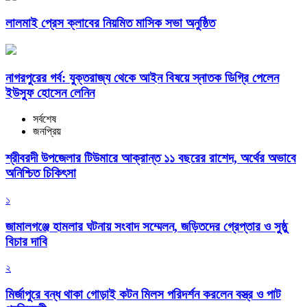
লালমাই প্রেস ক্লাবের নিয়মিত মাসিক সভা অনুষ্ঠিত
নাগরপুরের গর্ব: যুক্তরাজ্য থেকে আইন বিষয়ে স্নাতক ডিগ্রি পেলেন
ইউসুফ হোসেন লেনিন
সর্বশেষ
জনপ্রিয়
শ্রীবরদী উপজেলার টিউমারে আক্রান্ত ১১ বছরের রাশেদ, অর্থের অভাবে
অনিশ্চিত চিকিৎসা
১
জামালগঞ্জে হামলার ঘটনায় সংবাদ সম্মেলন, জড়িতদের গ্রেপ্তার ও সুষ্ঠু
বিচার দাবি
২
মির্জাপুরে বন্ধ থাকা গোড়াই কটন মিলস পরিদর্শন করলেন বস্ত্র ও পাট