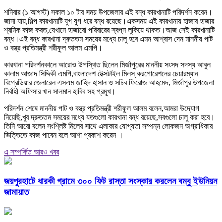
শনিবার (১ আগস্ট) সকাল ১০ টার সময় উপজেলার এই বন্ধ কারখানাটি পরিদর্শন করেন।
জানা যায়,শিল্প কারখানাটি যুগ যুগ ধরে বন্ধ রয়েছে।একসময় এই কারখানায় হাজার হাজার
শ্রমিক কাজ করত,যেখানে হাজারো পরিবারের স্বপ্ন লুকিয়ে থাকত।আজ সেই কারখানাটি
বন্ধ।এই বন্ধ কারখানা দ্রুততম সময়ের মধ্যে চালু হবে এমন আশ্বাস দেন মাননীয় পাট
ও বস্ত্র প্রতিমন্ত্রী শরীফুল আলম এমপি।
কারখানা পরিদর্শনকালে আরোও উপস্থিত ছিলেন মির্জাপুরের মাননীয় সংসদ সদস্য আবুল
কালাম আজাদ সিদ্দিকী এমপি,বাংলাদেশ টেক্সটাইল মিলস্ করপোরেশনের চেয়ারম্যান
বিগ্রেডিয়ার জেনারেল এসএম জাহিদ হাসান ও সচিব ফিরোজ আহমেদ, মির্জাপুর উপজেলা
নির্বাহী অফিসার খান সালমান হাবিব সহ প্রমূখ।
পরিদর্শন শেষে মাননীয় পাট ও বস্ত্র প্রতিমন্ত্রী শরীফুল আলম বলেন,আমরা উদ্যোগ
নিয়েছি,খুব দ্রুততম সময়ের মধ্যে যতগুলো কারখানা বন্ধ রয়েছে,সবগুলো চালু করা হবে।
তিনি আরো বলেন সংশ্লিষ্ট মিলের সাথে এলাকার যোগ্যতা সম্পন্ন লোকজন অগ্রাধিকার
ভিত্তিতে কাজ পাবেন বলে আশা প্রকাশ করেন ।
এ সম্পর্কিত আরও খবর
জয়পুরহাটে ধারকী গ্রামে ৩০০ ফিট রাস্তা সংস্কার করলেন বম্বু ইউনিয়ন
জামায়াত