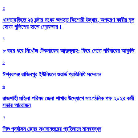
৩
খাগড়াছড়িতে ২৪ ঘন্টার মধ্যে অপহৃত কিশোরী উদ্ধার, অপহরণ কারীর মূল
হোতা পুলিশের হাতে গ্রেফতার।
৪
৮ বছর ধরে নিখোঁজ টেকনাফের আব্দুল্লাহ: ফিরে পেতে পরিবারের আকুতি
৫
ঈশ্বরগঞ্জ রাজিবপুর ইউনিয়নে ওয়ার্ড প্রতিনিধি সম্মেলন
৬
রাজশাহী মহিলা পরিষদ জেলা শাখার উদ্যোগে সাংগঠনিক পক্ষ ২০২৪ কর্মী
সভার আয়োজন
৭
শিশু পুনর্বাসন কেন্দ্র স্থানান্তরের প্রতিবাদে মানববন্ধন