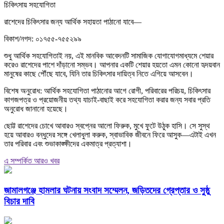
চিকিৎসায় সহযোগিতা
রাশেদের চিকিৎসার জন্য আর্থিক সহায়তা পাঠানো যাবে—
বিকাশ/নগদ: ০১৭৫৫-৭৫৫২৯৯
শুধু আর্থিক সহযোগিতাই নয়, এই মানবিক আবেদনটি সামাজিক যোগাযোগমাধ্যমে শেয়ার
করেও রাশেদের পাশে দাঁড়ানো সম্ভব। আপনার একটি শেয়ার হয়তো এমন কোনো হৃদয়বান
মানুষের কাছে পৌঁছে যাবে, যিনি তার চিকিৎসার দায়িত্ব নিতে এগিয়ে আসবেন।
বিশেষ অনুরোধ: আর্থিক সহযোগিতা পাঠানোর আগে রোগী, পরিবারের পরিচয়, চিকিৎসার
কাগজপত্র ও প্রয়োজনীয় তথ্য যাচাই-বাছাই করে সহযোগিতা করার জন্য সবার প্রতি
অনুরোধ জানানো হয়েছে।
ছোট্ট রাশেদের চোখে আবারও স্বপ্নের আলো ফিরুক, মুখে ফুটে উঠুক হাসি। সে সুস্থ
হয়ে আবারও বন্ধুদের সঙ্গে খেলাধুলা করুক, স্বাভাবিক জীবনে ফিরে আসুক—এটাই এখন
তার পরিবার এবং শুভাকাঙ্ক্ষীদের একমাত্র প্রত্যাশা।
এ সম্পর্কিত আরও খবর
জামালগঞ্জে হামলার ঘটনায় সংবাদ সম্মেলন, জড়িতদের গ্রেপ্তার ও সুষ্ঠু
বিচার দাবি