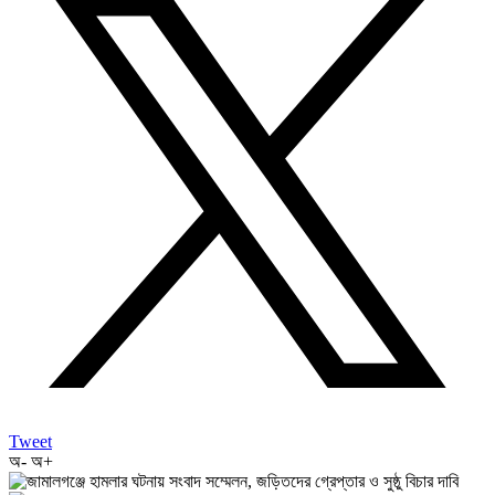
Tweet
অ-
অ+