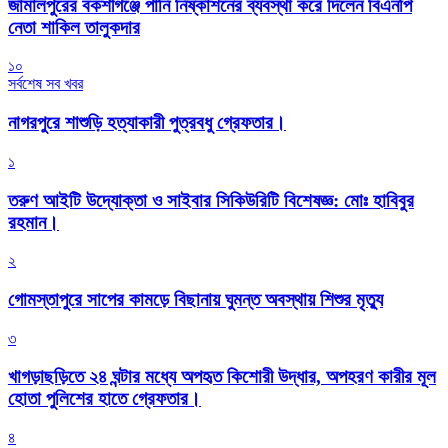
জামালপুরের বকশীগঞ্জে পানি নিষ্কাশনের ব্যবস্থা করে দিলেন বিএনপি
নেতা শাকিল তালুকদার
১০
সর্বশেষ সব খবর
নাগরপুরে শাশুড়ি হত্যাকারী পুত্রবধু গ্রেফতার।
১
তরুণ আইটি উদ্যোক্তা ও সাইবার সিকিউরিটি বিশেষজ্ঞ: মোঃ হাবিবুর
রহমান।
২
গোমস্তাপুরে সাপের কামড়ে বিছানায় ঘুমন্ত অবস্থায় শিশুর মৃত্যু
৩
খাগড়াছড়িতে ২৪ ঘন্টার মধ্যে অপহৃত কিশোরী উদ্ধার, অপহরণ কারীর মূল
হোতা পুলিশের হাতে গ্রেফতার।
৪