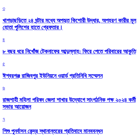
৩
খাগড়াছড়িতে ২৪ ঘন্টার মধ্যে অপহৃত কিশোরী উদ্ধার, অপহরণ কারীর মূল
হোতা পুলিশের হাতে গ্রেফতার।
৪
৮ বছর ধরে নিখোঁজ টেকনাফের আব্দুল্লাহ: ফিরে পেতে পরিবারের আকুতি
৫
ঈশ্বরগঞ্জ রাজিবপুর ইউনিয়নে ওয়ার্ড প্রতিনিধি সম্মেলন
৬
রাজশাহী মহিলা পরিষদ জেলা শাখার উদ্যোগে সাংগঠনিক পক্ষ ২০২৪ কর্মী
সভার আয়োজন
৭
শিশু পুনর্বাসন কেন্দ্র স্থানান্তরের প্রতিবাদে মানববন্ধন