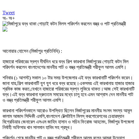
Tweet
অ-
অ+
আনোয়ার হোসেন (মির্জাপুর প্রতিনিধি) :
হাজারো পরিবারের স্বপ্ন দীর্ঘদিন ধরে বন্ধ শিল্প কারখানা মির্জাপুরের গোড়াই কটন মিল
পরিদর্শন করলেন বাংলাদেশের মাননীয় পাট ও বস্ত্র প্রতিমন্ত্রী শরীফুল আলম এমপি।
শনিবার (১ আগস্ট) সকাল ১০ টার সময় উপজেলার এই বন্ধ কারখানাটি পরিদর্শন করেন।
জানা যায়,শিল্প কারখানাটি যুগ যুগ ধরে বন্ধ রয়েছে।একসময় এই কারখানায় হাজার হাজার
শ্রমিক কাজ করত,যেখানে হাজারো পরিবারের স্বপ্ন লুকিয়ে থাকত।আজ সেই কারখানাটি
বন্ধ।এই বন্ধ কারখানা দ্রুততম সময়ের মধ্যে চালু হবে এমন আশ্বাস দেন মাননীয় পাট
ও বস্ত্র প্রতিমন্ত্রী শরীফুল আলম এমপি।
কারখানা পরিদর্শনকালে আরোও উপস্থিত ছিলেন মির্জাপুরের মাননীয় সংসদ সদস্য আবুল
কালাম আজাদ সিদ্দিকী এমপি,বাংলাদেশ টেক্সটাইল মিলস্ করপোরেশনের চেয়ারম্যান
বিগ্রেডিয়ার জেনারেল এসএম জাহিদ হাসান ও সচিব ফিরোজ আহমেদ, মির্জাপুর উপজেলা
নির্বাহী অফিসার খান সালমান হাবিব সহ প্রমূখ।
পরিদর্শন শেষে মাননীয় পাট ও বস্ত্র প্রতিমন্ত্রী শরীফুল আলম বলেন,আমরা উদ্যোগ