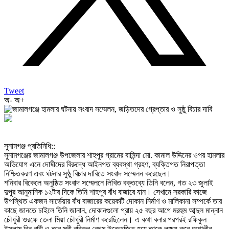
Tweet
অ-
অ+
‎সুনামগঞ্জ প্রতিনিধি::
‎সুনামগঞ্জের জামালগঞ্জ উপজেলার শাহপুর গ্রামের বাসিন্দা মো. কামাল উদ্দিনের ওপর হামলার
অভিযোগ এনে দোষীদের বিরুদ্ধে আইনগত ব্যবস্থা গ্রহণ, ব্যক্তিগত নিরাপত্তা
নিশ্চিতকরণ এবং ঘটনার সুষ্ঠু বিচার দাবিতে সংবাদ সম্মেলন করেছেন।
‎শনিবার বিকেলে অনুষ্ঠিত সংবাদ সম্মেলনে লিখিত বক্তব্যে তিনি বলেন, গত ২৩ জুলাই
দুপুর আনুমানিক ১২টার দিকে তিনি শাহপুর বাঁধ বাজারে যান। সেখানে সরকারি কাজে
উপস্থিত একজন সার্ভেয়ার বাঁধ বাজারের কয়েকটি দোকান নির্মাণ ও মালিকানা সম্পর্কে তার
কাছে জানতে চাইলে তিনি জানান, দোকানগুলো প্রায় ২৫ বছর আগে মরহুম আব্দুল মান্নান
চৌধুরী ওরফে তেলা মিয়া চৌধুরী নির্মাণ করেছিলেন। এ কথা বলার পরপরই রফিকুল
ইসলাম বিন বারী ও তার স্ত্রী রবিকুল বেগম উত্তেজিত হয়ে তাকে লক্ষ্য করে অশালীন