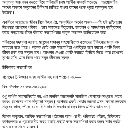
অন্যান্য খরচ বহন করতে গিয়ে পরিবারটি চরম আর্থিক সংকটে পড়েছে। প্রয়োজনীয়
অর্থের অভাবে সন্তানের চিকিৎসা চালিয়ে যাওয়া তাদের পক্ষে প্রায় অসম্ভব হয়ে
উঠেছে।
একদিকে সন্তানের জীবন নিয়ে উৎকণ্ঠা, অন্যদিকে অর্থের অভাব—এই দুই দুশ্চিন্তায়
দিশেহারা রাশেদের পরিবার। তাই সমাজের বিত্তবান, হৃদয়বান ও সামর্থ্যবান ব্যক্তিদের
কাছে সন্তানের জীবন বাঁচাতে সহযোগিতার আকুল আবেদন জানিয়েছেন তারা।
পরিবারের সদস্যরা জানান, মানুষের সামান্য সহযোগিতাও রাশেদের চিকিৎসার জন্য বড়
সহায়তা হতে পারে। অনেক ছোট ছোট সহযোগিতা একত্রিত হলে হয়তো একটি শিশুর
জীবন রক্ষা করা সম্ভব হবে। আপনার দেওয়া একটি সহায়তা ফিরিয়ে দিতে পারে রাশেদের
মুখের হাসি, এনে দিতে পারে নতুন জীবনের স্বপ্ন।
চিকিৎসায় সহযোগিতা
রাশেদের চিকিৎসার জন্য আর্থিক সহায়তা পাঠানো যাবে—
বিকাশ/নগদ: ০১৭৫৫-৭৫৫২৯৯
শুধু আর্থিক সহযোগিতাই নয়, এই মানবিক আবেদনটি সামাজিক যোগাযোগমাধ্যমে শেয়ার
করেও রাশেদের পাশে দাঁড়ানো সম্ভব। আপনার একটি শেয়ার হয়তো এমন কোনো হৃদয়বান
মানুষের কাছে পৌঁছে যাবে, যিনি তার চিকিৎসার দায়িত্ব নিতে এগিয়ে আসবেন।
বিশেষ অনুরোধ: আর্থিক সহযোগিতা পাঠানোর আগে রোগী, পরিবারের পরিচয়, চিকিৎসার
কাগজপত্র ও প্রয়োজনীয় তথ্য যাচাই-বাছাই করে সহযোগিতা করার জন্য সবার প্রতি
অনুরোধ জানানো হয়েছে।