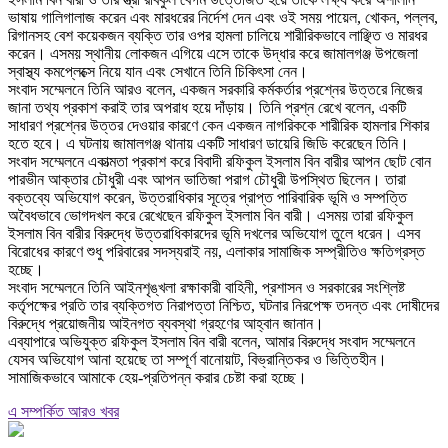
ভাষায় গালিগালাজ করেন এবং মারধরের নির্দেশ দেন এবং ওই সময় পায়েল, খোকন, পল্লব,
রিগানসহ বেশ কয়েকজন ব্যক্তি তার ওপর হামলা চালিয়ে শারীরিকভাবে লাঞ্ছিত ও মারধর
করেন। এসময় স্থানীয় লোকজন এগিয়ে এসে তাকে উদ্ধার করে জামালগঞ্জ উপজেলা
স্বাস্থ্য কমপ্লেক্সে নিয়ে যান এবং সেখানে তিনি চিকিৎসা নেন।
‎সংবাদ সম্মেলনে তিনি আরও বলেন, একজন সরকারি কর্মকর্তার প্রশ্নের উত্তরে নিজের
জানা তথ্য প্রকাশ করাই তার অপরাধ হয়ে দাঁড়ায়। তিনি প্রশ্ন রেখে বলেন, একটি
সাধারণ প্রশ্নের উত্তর দেওয়ার কারণে কেন একজন নাগরিককে শারীরিক হামলার শিকার
হতে হবে। এ ঘটনায় জামালগঞ্জ থানায় একটি সাধারণ ডায়েরি জিডি করেছেন তিনি।
‎সংবাদ সম্মেলনে একাত্মতা প্রকাশ করে বিবাদী রফিকুল ইসলাম বিন বারীর আপন ছোট বোন
পারভীন আক্তার চৌধুরী এবং আপন ভাতিজা পরাগ চৌধুরী উপস্থিত ছিলেন। তারা
বক্তব্যে অভিযোগ করেন, উত্তরাধিকার সূত্রে প্রাপ্ত পারিবারিক ভূমি ও সম্পত্তি
অবৈধভাবে ভোগদখল করে রেখেছেন রফিকুল ইসলাম বিন বারী। এসময় তারা রফিকুল
ইসলাম বিন বারীর বিরুদ্ধে উত্তরাধিকারদের ভূমি দখলের অভিযোগ তুলে ধরেন। এসব
বিরোধের কারণে শুধু পরিবারের সদস্যরাই নয়, এলাকার সামাজিক সম্প্রীতিও ক্ষতিগ্রস্ত
হচ্ছে।
‎সংবাদ সম্মেলনে তিনি আইনশৃঙ্খলা রক্ষাকারী বাহিনী, প্রশাসন ও সরকারের সংশ্লিষ্ট
কর্তৃপক্ষের প্রতি তার ব্যক্তিগত নিরাপত্তা নিশ্চিত, ঘটনার নিরপেক্ষ তদন্ত এবং দোষীদের
বিরুদ্ধে প্রয়োজনীয় আইনগত ব্যবস্থা গ্রহণের আহ্বান জানান।
‎এব্যাপারে অভিযুক্ত রফিকুল ইসলাম বিন বারী বলেন, আমার বিরুদ্ধে সংবাদ সম্মেলনে
যেসব অভিযোগ আনা হয়েছে তা সম্পূর্ণ বানোয়াট, বিভ্রান্তিকর ও ভিত্তিহীন।
সামাজিকভাবে আমাকে হেয়-প্রতিপন্ন করার চেষ্টা করা হচ্ছে।
এ সম্পর্কিত আরও খবর