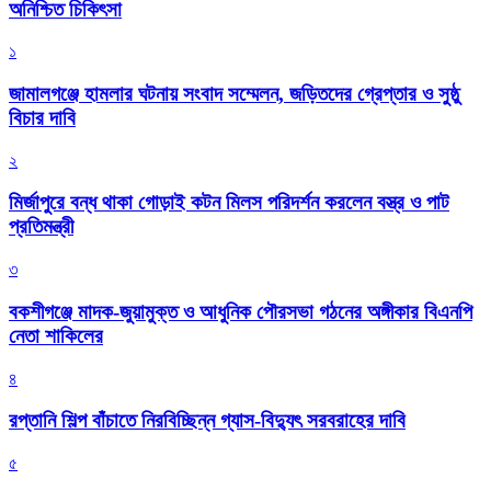
অনিশ্চিত চিকিৎসা
১
জামালগঞ্জে হামলার ঘটনায় সংবাদ সম্মেলন, জড়িতদের গ্রেপ্তার ও সুষ্ঠু
বিচার দাবি
২
মির্জাপুরে বন্ধ থাকা গোড়াই কটন মিলস পরিদর্শন করলেন বস্ত্র ও পাট
প্রতিমন্ত্রী
৩
বকশীগঞ্জে মাদক-জুয়ামুক্ত ও আধুনিক পৌরসভা গঠনের অঙ্গীকার বিএনপি
নেতা শাকিলের
৪
রপ্তানি শিল্প বাঁচাতে নিরবিচ্ছিন্ন গ্যাস-বিদ্যুৎ সরবরাহের দাবি
৫