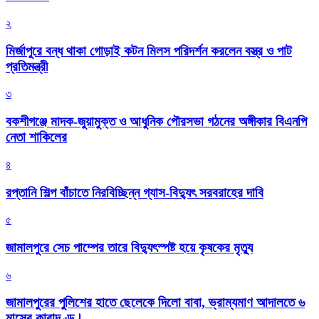
২
মির্জাপুরে বন্ধ থাকা গোড়াই কটন মিলস পরিদর্শন করলেন বস্ত্র ও পাট
প্রতিমন্ত্রী
৩
বকশীগঞ্জে মাদক-জুয়ামুক্ত ও আধুনিক পৌরসভা গঠনের অঙ্গীকার বিএনপি
নেতা শাকিলের
৪
রপ্তানি শিল্প বাঁচাতে নিরবিচ্ছিন্ন গ্যাস-বিদ্যুৎ সরবরাহের দাবি
৫
জামালপুরে সেচ পাম্পের তারে বিদ্যুৎস্পষ্ট হয়ে কৃষকের মৃত্যু
৬
জামালপুরের পুলিশের হাতে ছেলেকে দিলো বাবা, ভ্রাম্যমাণ আদালতে ৬
মাসের কারাদণ্ড।