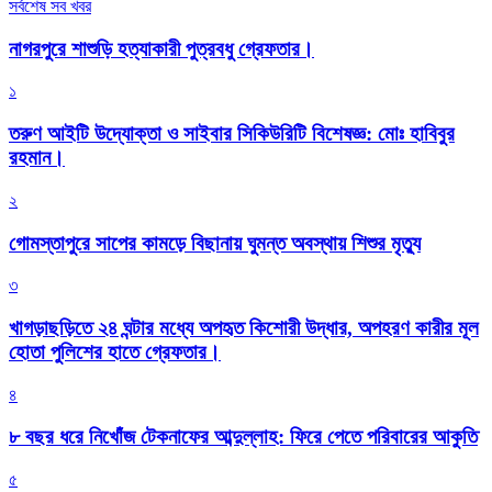
সর্বশেষ সব খবর
নাগরপুরে শাশুড়ি হত্যাকারী পুত্রবধু গ্রেফতার।
১
তরুণ আইটি উদ্যোক্তা ও সাইবার সিকিউরিটি বিশেষজ্ঞ: মোঃ হাবিবুর
রহমান।
২
গোমস্তাপুরে সাপের কামড়ে বিছানায় ঘুমন্ত অবস্থায় শিশুর মৃত্যু
৩
খাগড়াছড়িতে ২৪ ঘন্টার মধ্যে অপহৃত কিশোরী উদ্ধার, অপহরণ কারীর মূল
হোতা পুলিশের হাতে গ্রেফতার।
৪
৮ বছর ধরে নিখোঁজ টেকনাফের আব্দুল্লাহ: ফিরে পেতে পরিবারের আকুতি
৫