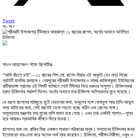
Tweet
অ-
অ+
শাওন আহাম্মেদ= স্টাফ রিপোর্টারঃ
“আমি বাঁচতে চাই”—১১ বছরের শিশু মো. রাশেদ মিয়ার এই আকুতি যেন নাড়া দিচ্ছে
প্রতিটি মানবিক হৃদয়কে। শেরপুরের শ্রীবরদী উপজেলার ৩ নম্বর কাকিলাকুড়া ইউনিয়নের
খাটিয়াডাঙ্গা গ্রামের এই শিশুটি বর্তমানে পেটে টিউমার নিয়ে গুরুতর অসুস্থ। চিকিৎসকরা
দ্রুত চিকিৎসার পরামর্শ দিলেও অর্থের অভাবে তার চিকিৎসা অনিশ্চয়তার মুখে পড়েছে।
যে বয়সে রাশেদের মাঠজুড়ে ছুটে বেড়ানোর কথা, বন্ধুদের সঙ্গে খেলাধুলা আর হাসি-আনন্দে
সময় কাটানোর কথা, সেই বয়সেই তাকে লড়তে হচ্ছে কঠিন এক রোগের সঙ্গে।
অসুস্থতার যন্ত্রণায় তার মুখের হাসি ম্লান হয়ে গেছে। এখন তার একটাই স্বপ্ন—সুস্থ
হয়ে আবারও স্বাভাবিক জীবনে ফিরে যাওয়া।
রাশেদের বাবা মো. রাকিব মিয়া একজন সাধারণ পরিবারের মানুষ। সন্তানের চিকিৎসার জন্য
ইতোমধ্যে ধার-দেনা করে অনেক অর্থ ব্যয় করেছেন। চিকিৎসা, পরীক্ষা-নিরীক্ষা, ওষুধ ও