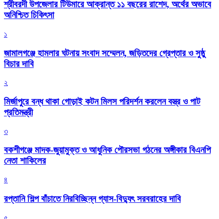
শ্রীবরদী উপজেলার টিউমারে আক্রান্ত ১১ বছরের রাশেদ, অর্থের অভাবে
অনিশ্চিত চিকিৎসা
১
জামালগঞ্জে হামলার ঘটনায় সংবাদ সম্মেলন, জড়িতদের গ্রেপ্তার ও সুষ্ঠু
বিচার দাবি
২
মির্জাপুরে বন্ধ থাকা গোড়াই কটন মিলস পরিদর্শন করলেন বস্ত্র ও পাট
প্রতিমন্ত্রী
৩
বকশীগঞ্জে মাদক-জুয়ামুক্ত ও আধুনিক পৌরসভা গঠনের অঙ্গীকার বিএনপি
নেতা শাকিলের
৪
রপ্তানি শিল্প বাঁচাতে নিরবিচ্ছিন্ন গ্যাস-বিদ্যুৎ সরবরাহের দাবি
৫