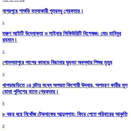
নাগরপুরে শাশুড়ি হত্যাকারী পুত্রবধু গ্রেফতার।
১
তরুণ আইটি উদ্যোক্তা ও সাইবার সিকিউরিটি বিশেষজ্ঞ: মোঃ হাবিবুর
রহমান।
২
গোমস্তাপুরে সাপের কামড়ে বিছানায় ঘুমন্ত অবস্থায় শিশুর মৃত্যু
৩
খাগড়াছড়িতে ২৪ ঘন্টার মধ্যে অপহৃত কিশোরী উদ্ধার, অপহরণ কারীর মূল
হোতা পুলিশের হাতে গ্রেফতার।
৪
৮ বছর ধরে নিখোঁজ টেকনাফের আব্দুল্লাহ: ফিরে পেতে পরিবারের আকুতি
৫