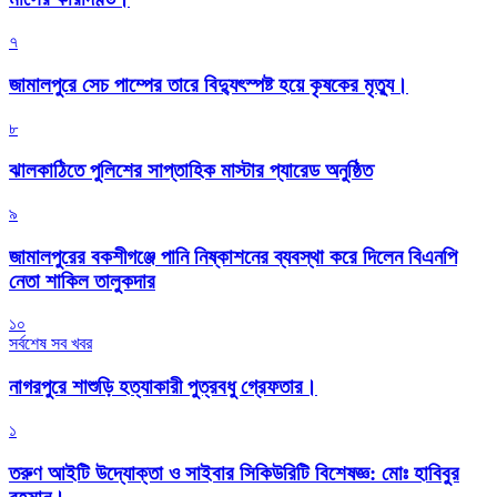
৭
জামালপুরে সেচ পাম্পের তারে বিদ্যুৎস্পষ্ট হয়ে কৃষকের মৃত্যু।
৮
‎ঝালকাঠিতে পুলিশের সাপ্তাহিক মাস্টার প্যারেড অনুষ্ঠিত
৯
জামালপুরের বকশীগঞ্জে পানি নিষ্কাশনের ব্যবস্থা করে দিলেন বিএনপি
নেতা শাকিল তালুকদার
১০
সর্বশেষ সব খবর
নাগরপুরে শাশুড়ি হত্যাকারী পুত্রবধু গ্রেফতার।
১
তরুণ আইটি উদ্যোক্তা ও সাইবার সিকিউরিটি বিশেষজ্ঞ: মোঃ হাবিবুর