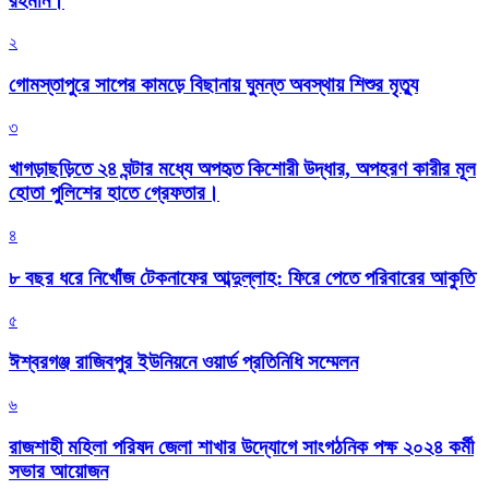
রহমান।
২
গোমস্তাপুরে সাপের কামড়ে বিছানায় ঘুমন্ত অবস্থায় শিশুর মৃত্যু
৩
খাগড়াছড়িতে ২৪ ঘন্টার মধ্যে অপহৃত কিশোরী উদ্ধার, অপহরণ কারীর মূল
হোতা পুলিশের হাতে গ্রেফতার।
৪
৮ বছর ধরে নিখোঁজ টেকনাফের আব্দুল্লাহ: ফিরে পেতে পরিবারের আকুতি
৫
ঈশ্বরগঞ্জ রাজিবপুর ইউনিয়নে ওয়ার্ড প্রতিনিধি সম্মেলন
৬
রাজশাহী মহিলা পরিষদ জেলা শাখার উদ্যোগে সাংগঠনিক পক্ষ ২০২৪ কর্মী
সভার আয়োজন