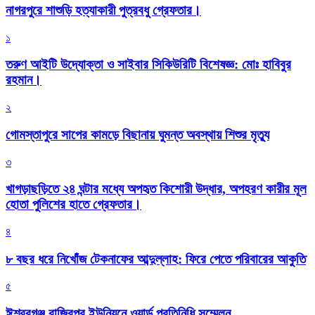
নাগরপুরে শাশুড়ি হত্যাকারী পুত্রবধু গ্রেফতার।
১
তরুণ আইটি উদ্যোক্তা ও সাইবার সিকিউরিটি বিশেষজ্ঞ: মোঃ হাবিবুর
রহমান।
২
গোমস্তাপুরে সাপের কামড়ে বিছানায় ঘুমন্ত অবস্থায় শিশুর মৃত্যু
৩
খাগড়াছড়িতে ২৪ ঘন্টার মধ্যে অপহৃত কিশোরী উদ্ধার, অপহরণ কারীর মূল
হোতা পুলিশের হাতে গ্রেফতার।
৪
৮ বছর ধরে নিখোঁজ টেকনাফের আব্দুল্লাহ: ফিরে পেতে পরিবারের আকুতি
৫
ঈশ্বরগঞ্জ রাজিবপুর ইউনিয়নে ওয়ার্ড প্রতিনিধি সম্মেলন