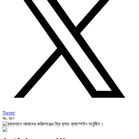
Tweet
অ-
অ+