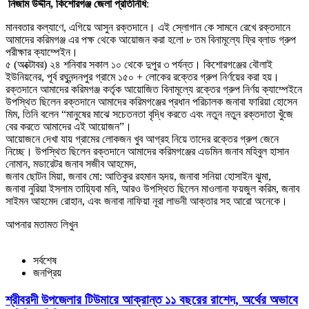
নিজাম উদ্দীন, কিশোরগঞ্জ জেলা প্রতিনিধি
:
মানবতার কল্যাণে, এগিয়ে আসুন রক্তদানে। এই স্লোগান কে সামনে রেখে রক্তদানে
আমাদের করিমগঞ্জ এর পক্ষ থেকে আয়োজন করা হলো ৮ তম বিনামূল্যে ফ্রি ব্লাড গ্রুপ
পরীক্ষার ক্যাম্পেইন।
৫ (অক্টোবর) ২৪ শনিবার সকাল ১০ থেকে দুপুর ৩ পর্যন্ত। কিশোরগঞ্জের বৌলাই
ইউনিয়নের, পূর্ব রঘুনন্দনপুর গ্রামে ১৫০ + লোকের রক্তের গ্রুপ নির্ণয়ের করা হয়।
রক্তদানে আমাদের করিমগঞ্জ কর্তৃক আয়োজিত বিনামূল্যে রক্তের গ্রুপ নির্ণয় ক্যাম্পেইনে
উপস্থিত ছিলেন রক্তদানে আমাদের করিমগঞ্জের প্রধান পরিচালক জনাবা ফারিয়া হোসেন
মিম, তিনি বলেন “মানুষের মাঝে সচেতনতা বৃদ্ধি করতে এবং নতুন নতুন রক্তদাতা খুঁজে
বের করতে আমাদের এই আয়োজন”।
আয়োজনে দেখা যায় গ্রামের লোকজন খুব আগ্রহ নিয়ে তাদের রক্তের গ্রুপ জেনে
নিচ্ছে। উপস্থিত ছিলেন রক্তদানে আমাদের করিমগঞ্জের এডমিন জনাব মহিবুল হাসান
নোমান, মডারেটর জনাব সজীব আহমেদ,
জনাব ছোটন মিয়া, জনাব মো: আতিকুর রহমান হৃদয়, জনাবা সনিয়া হোসাইন ঝুমা,
জনাবা নুরিয়া ইসলাম তায়্যিবা মনি, আরও উপস্থিত ছিলেন মাওলানা ফয়জুল করিম, জনাব
সাইমন আহমেদ রোহান, এবং জনাবা নাফিয়া নূরা লাভনী আক্তার সহ আরো অনেকে।
আপনার মতামত লিখুন
সর্বশেষ
জনপ্রিয়
শ্রীবরদী উপজেলার টিউমারে আক্রান্ত ১১ বছরের রাশেদ, অর্থের অভাবে