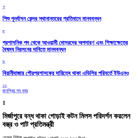
৭
শিশু পুনর্বাসন কেন্দ্র স্থানান্তরের প্রতিবাদে মানববন্ধন
৮
প্রশাসনিক পদ থেকে আওয়ামী দোসরদের অপসারণ এবং শিক্ষাক্ষেত্রে
বৈষম্য নিরসনের দাবিতে মানববন্ধন
৯
বিয়ানীবাজার পৌরপ্রশাসকের দায়িত্বে থাকা এডিসির পরিবর্তে ইউএনও
১০
জনপ্রিয় সব খবর
1
মির্জাপুরে বন্ধ থাকা গোড়াই কটন মিলস পরিদর্শন করলেন
বস্ত্র ও পাট প্রতিমন্ত্রী
ডেস্ক নিউজ
প্রকাশিত: শনিবার, ১ আগস্ট, ২০২৬, ৮:১০ পিএম