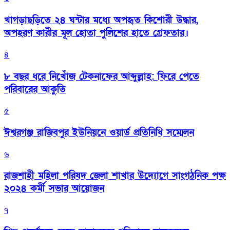
খাগড়াছড়িতে ২৪ ঘন্টার মধ্যে অপহৃত কিশোরী উদ্ধার,
অপহরণ কারীর মূল হোতা পুলিশের হাতে গ্রেফতার।
৪
৮ বছর ধরে নিখোঁজ টেকনাফের আব্দুল্লাহ: ফিরে পেতে
পরিবারের আকুতি
৫
ঈশ্বরগঞ্জ রাজিবপুর ইউনিয়নে ওয়ার্ড প্রতিনিধি সম্মেলন
৬
রাজশাহী মহিলা পরিষদ জেলা শাখার উদ্যোগে সাংগঠনিক পক্ষ
২০২৪ কর্মী সভার আয়োজন
৭