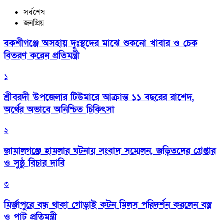
সর্বশেষ
জনপ্রিয়
বকশীগঞ্জে অসহায় দুঃস্থদের মাঝে শুকনো খাবার ও চেক
বিতরণ করেন প্রতিমন্ত্রী
১
শ্রীবরদী উপজেলার টিউমারে আক্রান্ত ১১ বছরের রাশেদ,
অর্থের অভাবে অনিশ্চিত চিকিৎসা
২
জামালগঞ্জে হামলার ঘটনায় সংবাদ সম্মেলন, জড়িতদের গ্রেপ্তার
ও সুষ্ঠু বিচার দাবি
৩
মির্জাপুরে বন্ধ থাকা গোড়াই কটন মিলস পরিদর্শন করলেন বস্ত্র
ও পাট প্রতিমন্ত্রী