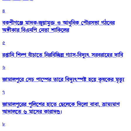
৪
বকশীগঞ্জে মাদক-জুয়ামুক্ত ও আধুনিক পৌরসভা গঠনের
অঙ্গীকার বিএনপি নেতা শাকিলের
৫
রপ্তানি শিল্প বাঁচাতে নিরবিচ্ছিন্ন গ্যাস-বিদ্যুৎ সরবরাহের দাবি
৬
জামালপুরে সেচ পাম্পের তারে বিদ্যুৎস্পষ্ট হয়ে কৃষকের মৃত্যু
৭
জামালপুরের পুলিশের হাতে ছেলেকে দিলো বাবা, ভ্রাম্যমাণ
আদালতে ৬ মাসের কারাদণ্ড।
৮