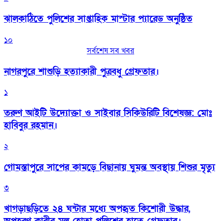
‎ঝালকাঠিতে পুলিশের সাপ্তাহিক মাস্টার প্যারেড অনুষ্ঠিত
১০
সর্বশেষ সব খবর
নাগরপুরে শাশুড়ি হত্যাকারী পুত্রবধু গ্রেফতার।
১
তরুণ আইটি উদ্যোক্তা ও সাইবার সিকিউরিটি বিশেষজ্ঞ: মোঃ
হাবিবুর রহমান।
২
গোমস্তাপুরে সাপের কামড়ে বিছানায় ঘুমন্ত অবস্থায় শিশুর মৃত্যু
৩
খাগড়াছড়িতে ২৪ ঘন্টার মধ্যে অপহৃত কিশোরী উদ্ধার,