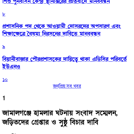
শিশু পুনর্বাসন কেন্দ্র স্থানান্তরের প্রতিবাদে মানববন্ধন
৮
প্রশাসনিক পদ থেকে আওয়ামী দোসরদের অপসারণ এবং
শিক্ষাক্ষেত্রে বৈষম্য নিরসনের দাবিতে মানববন্ধন
৯
বিয়ানীবাজার পৌরপ্রশাসকের দায়িত্বে থাকা এডিসির পরিবর্তে
ইউএনও
১০
জনপ্রিয় সব খবর
1
জামালগঞ্জে হামলার ঘটনায় সংবাদ সম্মেলন,
জড়িতদের গ্রেপ্তার ও সুষ্ঠু বিচার দাবি