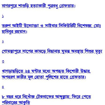
নাগরপুরে শাশুড়ি হত্যাকারী পুত্রবধু গ্রেফতার।
১
তরুণ আইটি উদ্যোক্তা ও সাইবার সিকিউরিটি বিশেষজ্ঞ: মোঃ
হাবিবুর রহমান।
২
গোমস্তাপুরে সাপের কামড়ে বিছানায় ঘুমন্ত অবস্থায় শিশুর মৃত্যু
৩
খাগড়াছড়িতে ২৪ ঘন্টার মধ্যে অপহৃত কিশোরী উদ্ধার,
অপহরণ কারীর মূল হোতা পুলিশের হাতে গ্রেফতার।
৪
৮ বছর ধরে নিখোঁজ টেকনাফের আব্দুল্লাহ: ফিরে পেতে
পরিবারের আকুতি