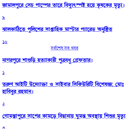
জামালপুরে সেচ পাম্পের তারে বিদ্যুৎস্পষ্ট হয়ে কৃষকের মৃত্যু।
৯
‎ঝালকাঠিতে পুলিশের সাপ্তাহিক মাস্টার প্যারেড অনুষ্ঠিত
১০
সর্বশেষ সব খবর
নাগরপুরে শাশুড়ি হত্যাকারী পুত্রবধু গ্রেফতার।
১
তরুণ আইটি উদ্যোক্তা ও সাইবার সিকিউরিটি বিশেষজ্ঞ: মোঃ
হাবিবুর রহমান।
২
গোমস্তাপুরে সাপের কামড়ে বিছানায় ঘুমন্ত অবস্থায় শিশুর মৃত্যু
৩