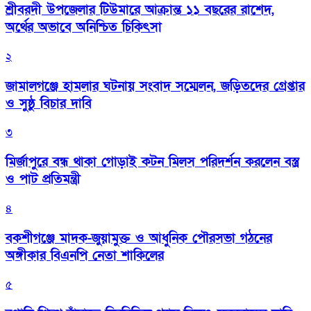
শ্রীবরদী উপজেলার টিউমারে আক্রান্ত ১১ বছরের রাশেদ,
অর্থের অভাবে অনিশ্চিত চিকিৎসা
২
জামালগঞ্জে হামলার ঘটনায় সংবাদ সম্মেলন, জড়িতদের গ্রেপ্তার
ও সুষ্ঠু বিচার দাবি
৩
মির্জাপুরে বন্ধ থাকা গোড়াই কটন মিলস পরিদর্শন করলেন বস্ত্র
ও পাট প্রতিমন্ত্রী
৪
বকশীগঞ্জে মাদক-জুয়ামুক্ত ও আধুনিক পৌরসভা গঠনের
অঙ্গীকার বিএনপি নেতা শাকিলের
৫