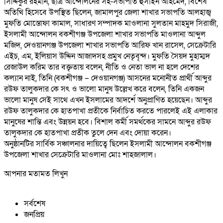
সিদ্দিকুর রহমান, ছাত্র আন্দোলনের সহ-সভাপতি হুসাইন আহমেদ, বিশেষ
অতিথি হিসেবে উপস্থিত ছিলেন, জামালপুর জেলা শাখার সভাপতি আলহাজ্ব
মুফতি মোস্তোফা কামাল, সাধারণ সম্পাদক মাওলানা সুলতান মাহমুদ সিরাজী,
ইসলামী আন্দোলন বকশীগঞ্জ উপজেলা শাখার সভাপতি মাওলানা আব্দুল
মজিদ, দেওয়ানগঞ্জ উপজেলা শাখার সভাপতি আরিফ খান রাসেল, সেক্রেটারি
এইচ, এম, ইলিয়াস উদ্দিন আজাদসহ প্রমুখ নেতৃবৃন্দ। মুফতি সৈয়দ মুহাম্মদ
রেজাউল করিম তার বক্তৃতায় বলেন, নীতি ও নেতা ভাল না হলে দেশের
কল্যান নাই, তিনি (বকশীগঞ্জ – দেওয়ানগঞ্জ) আসনের মনোনীত প্রার্থী আব্দুর
রউফ তালুকদার কে সৎ ও ভালো মানুষ উল্লেখ করে বলেন, তিনি একজন
ভালো মানুষ সেই সাথে এখন ইসলামের আদর্শে অনুপ্রাণিত হয়েছেন। আব্দুর
রউফ তালুকদার কে হাতপাখা প্রতীকে নির্বাচিত করতে পারলেই এই এলাকার
মানুষের শান্তি এবং উন্নয়ন হবে। বিশাল কর্মী সমর্থকের সামনে আব্দুর রউফ
তালুকদার কে হাতপাখা প্রতীক তুলে দেন এবং দোয়া করেন।
অনুষ্ঠানটির সার্বিক সঞ্চালনার দায়িত্বে ছিলেন ইসলামী আন্দোলন বকশীগঞ্জ
উপজেলা শাখার সেক্রেটারি মাওলানা মোঃ শাহজালাল।
আপনার মতামত লিখুন
সর্বশেষ
জনপ্রিয়