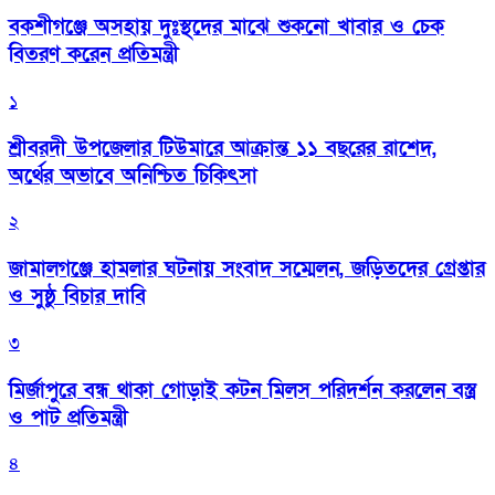
বকশীগঞ্জে অসহায় দুঃস্থদের মাঝে শুকনো খাবার ও চেক
বিতরণ করেন প্রতিমন্ত্রী
১
শ্রীবরদী উপজেলার টিউমারে আক্রান্ত ১১ বছরের রাশেদ,
অর্থের অভাবে অনিশ্চিত চিকিৎসা
২
জামালগঞ্জে হামলার ঘটনায় সংবাদ সম্মেলন, জড়িতদের গ্রেপ্তার
ও সুষ্ঠু বিচার দাবি
৩
মির্জাপুরে বন্ধ থাকা গোড়াই কটন মিলস পরিদর্শন করলেন বস্ত্র
ও পাট প্রতিমন্ত্রী
৪