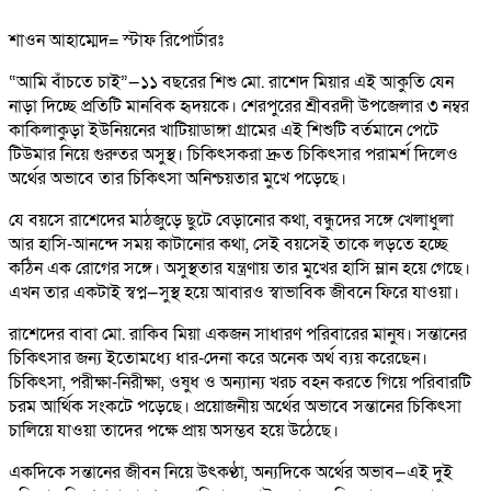
শাওন আহাম্মেদ= স্টাফ রিপোর্টারঃ
“আমি বাঁচতে চাই”—১১ বছরের শিশু মো. রাশেদ মিয়ার এই আকুতি যেন
নাড়া দিচ্ছে প্রতিটি মানবিক হৃদয়কে। শেরপুরের শ্রীবরদী উপজেলার ৩ নম্বর
কাকিলাকুড়া ইউনিয়নের খাটিয়াডাঙ্গা গ্রামের এই শিশুটি বর্তমানে পেটে
টিউমার নিয়ে গুরুতর অসুস্থ। চিকিৎসকরা দ্রুত চিকিৎসার পরামর্শ দিলেও
অর্থের অভাবে তার চিকিৎসা অনিশ্চয়তার মুখে পড়েছে।
যে বয়সে রাশেদের মাঠজুড়ে ছুটে বেড়ানোর কথা, বন্ধুদের সঙ্গে খেলাধুলা
আর হাসি-আনন্দে সময় কাটানোর কথা, সেই বয়সেই তাকে লড়তে হচ্ছে
কঠিন এক রোগের সঙ্গে। অসুস্থতার যন্ত্রণায় তার মুখের হাসি ম্লান হয়ে গেছে।
এখন তার একটাই স্বপ্ন—সুস্থ হয়ে আবারও স্বাভাবিক জীবনে ফিরে যাওয়া।
রাশেদের বাবা মো. রাকিব মিয়া একজন সাধারণ পরিবারের মানুষ। সন্তানের
চিকিৎসার জন্য ইতোমধ্যে ধার-দেনা করে অনেক অর্থ ব্যয় করেছেন।
চিকিৎসা, পরীক্ষা-নিরীক্ষা, ওষুধ ও অন্যান্য খরচ বহন করতে গিয়ে পরিবারটি
চরম আর্থিক সংকটে পড়েছে। প্রয়োজনীয় অর্থের অভাবে সন্তানের চিকিৎসা
চালিয়ে যাওয়া তাদের পক্ষে প্রায় অসম্ভব হয়ে উঠেছে।
একদিকে সন্তানের জীবন নিয়ে উৎকণ্ঠা, অন্যদিকে অর্থের অভাব—এই দুই