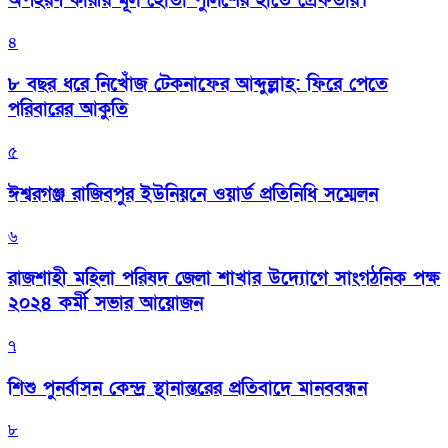
অপহরণ কারীর মূল হোতা পুলিশের হাতে গ্রেফতার।
৪
৮ বছর ধরে নিখোঁজ টেকনাফের আব্দুল্লাহ: ফিরে পেতে
পরিবারের আকুতি
৫
ঈশ্বরগঞ্জ রাজিবপুর ইউনিয়নে ওয়ার্ড প্রতিনিধি সম্মেলন
৬
রাজশাহী মহিলা পরিষদ জেলা শাখার উদ্যোগে সাংগঠনিক পক্ষ
২০২৪ কর্মী সভার আয়োজন
৭
শিশু পুনর্বাসন কেন্দ্র স্থানান্তরের প্রতিবাদে মানববন্ধন
৮