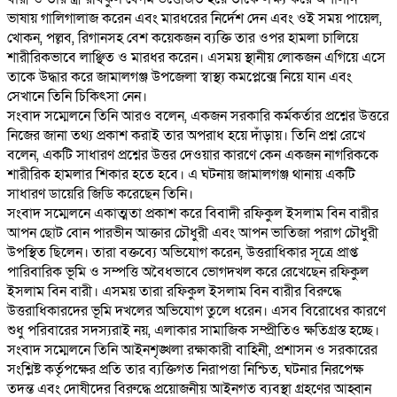
ভাষায় গালিগালাজ করেন এবং মারধরের নির্দেশ দেন এবং ওই সময় পায়েল,
খোকন, পল্লব, রিগানসহ বেশ কয়েকজন ব্যক্তি তার ওপর হামলা চালিয়ে
শারীরিকভাবে লাঞ্ছিত ও মারধর করেন। এসময় স্থানীয় লোকজন এগিয়ে এসে
তাকে উদ্ধার করে জামালগঞ্জ উপজেলা স্বাস্থ্য কমপ্লেক্সে নিয়ে যান এবং
সেখানে তিনি চিকিৎসা নেন।
‎সংবাদ সম্মেলনে তিনি আরও বলেন, একজন সরকারি কর্মকর্তার প্রশ্নের উত্তরে
নিজের জানা তথ্য প্রকাশ করাই তার অপরাধ হয়ে দাঁড়ায়। তিনি প্রশ্ন রেখে
বলেন, একটি সাধারণ প্রশ্নের উত্তর দেওয়ার কারণে কেন একজন নাগরিককে
শারীরিক হামলার শিকার হতে হবে। এ ঘটনায় জামালগঞ্জ থানায় একটি
সাধারণ ডায়েরি জিডি করেছেন তিনি।
‎সংবাদ সম্মেলনে একাত্মতা প্রকাশ করে বিবাদী রফিকুল ইসলাম বিন বারীর
আপন ছোট বোন পারভীন আক্তার চৌধুরী এবং আপন ভাতিজা পরাগ চৌধুরী
উপস্থিত ছিলেন। তারা বক্তব্যে অভিযোগ করেন, উত্তরাধিকার সূত্রে প্রাপ্ত
পারিবারিক ভূমি ও সম্পত্তি অবৈধভাবে ভোগদখল করে রেখেছেন রফিকুল
ইসলাম বিন বারী। এসময় তারা রফিকুল ইসলাম বিন বারীর বিরুদ্ধে
উত্তরাধিকারদের ভূমি দখলের অভিযোগ তুলে ধরেন। এসব বিরোধের কারণে
শুধু পরিবারের সদস্যরাই নয়, এলাকার সামাজিক সম্প্রীতিও ক্ষতিগ্রস্ত হচ্ছে।
‎সংবাদ সম্মেলনে তিনি আইনশৃঙ্খলা রক্ষাকারী বাহিনী, প্রশাসন ও সরকারের
সংশ্লিষ্ট কর্তৃপক্ষের প্রতি তার ব্যক্তিগত নিরাপত্তা নিশ্চিত, ঘটনার নিরপেক্ষ
তদন্ত এবং দোষীদের বিরুদ্ধে প্রয়োজনীয় আইনগত ব্যবস্থা গ্রহণের আহ্বান