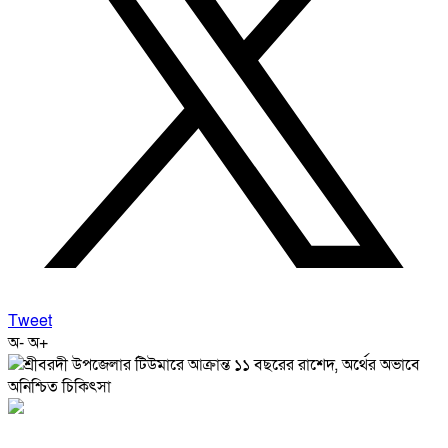
Tweet
অ-
অ+