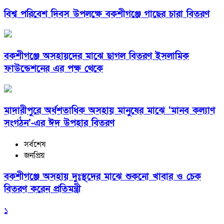
বিশ্ব পরিবেশ দিবস উপলক্ষে বকশীগঞ্জে গাছের চারা বিতরণ
বকশীগঞ্জে অসহায়দের মাঝে ছাগল বিতরণ ইসলামিক
ফাউন্ডেশনের এর পক্ষ থেকে
মাদারীপুরে অর্ধশতাধিক অসহায় মানুষের মাঝে ‘মানব কল্যাণ
সংগঠন’-এর ঈদ উপহার বিতরণ
সর্বশেষ
জনপ্রিয়
বকশীগঞ্জে অসহায় দুঃস্থদের মাঝে শুকনো খাবার ও চেক
বিতরণ করেন প্রতিমন্ত্রী
১