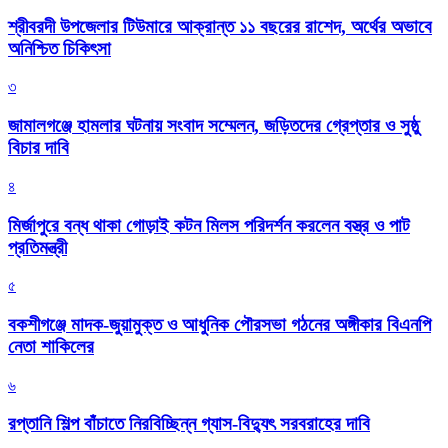
শ্রীবরদী উপজেলার টিউমারে আক্রান্ত ১১ বছরের রাশেদ, অর্থের অভাবে
অনিশ্চিত চিকিৎসা
৩
জামালগঞ্জে হামলার ঘটনায় সংবাদ সম্মেলন, জড়িতদের গ্রেপ্তার ও সুষ্ঠু
বিচার দাবি
৪
মির্জাপুরে বন্ধ থাকা গোড়াই কটন মিলস পরিদর্শন করলেন বস্ত্র ও পাট
প্রতিমন্ত্রী
৫
বকশীগঞ্জে মাদক-জুয়ামুক্ত ও আধুনিক পৌরসভা গঠনের অঙ্গীকার বিএনপি
নেতা শাকিলের
৬
রপ্তানি শিল্প বাঁচাতে নিরবিচ্ছিন্ন গ্যাস-বিদ্যুৎ সরবরাহের দাবি