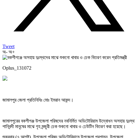
Tweet
অ-
অ+
Oplus_131072
জামালপুর জেলা প্রতিনিধিঃ মোঃ ইমরান আকন্দ।
জামালপুরের বকশীগঞ্জ উপজেলা পরিষদের নবনির্মিত অডিটোরিয়াম উদ্বোধন অসহায় দুঃস্থ
পানিবন্দী মানুষের মাঝে গৃহ মন্জুরী চেক শুকনো খাবার ও ঢেউটিন বিতরণ করা হয়েছে।
শুক্রবার (৭ আগষ্ট) উপজেলা পরিষদ অডিটোরিয়ামে উপজেলা প্রশাসন, উপজেলা