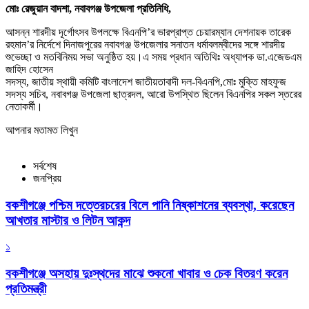
মোঃ রেজুয়ান বাদশা, নবাবগঞ্জ উপজেলা প্রতিনিধি,
আসন্ন শারদীয় দূর্গোৎসব উপলক্ষে বিএনপি’র ভারপ্রাপ্ত চেয়ারম্যান দেশনায়ক তারেক
রহমান’র নির্দেশে দিনাজপুরের নবাবগঞ্জ উপজেলার সনাতন ধর্মাবলম্বীদের সঙ্গে শারদীয়
শুভেচ্ছা ও মতবিনিময় সভা অনুষ্ঠিত হয়।এ সময় প্রধান অতিথিঃ অধ্যাপক ডা.এজেডএম
জাহিদ হোসেন
সদস্য, জাতীয় স্থায়ী কমিটি বাংলাদেশ জাতীয়তাবাদী দল-বিএনপি,মোঃ মুক্তি মাহফুজ
সদস্য সচিব, নবাবগঞ্জ উপজেলা ছাত্রদল, আরো উপস্থিত ছিলেন বিএনপির সকল স্তরের
নেতাকর্মী।
আপনার মতামত লিখুন
সর্বশেষ
জনপ্রিয়
বকশীগঞ্জে পশ্চিম দত্তেরচরের বিলে পানি নিষ্কাশনের ব্যবস্থা, করেছেন
আখতার মাস্টার ও লিটন আকন্দ
১
বকশীগঞ্জে অসহায় দুঃস্থদের মাঝে শুকনো খাবার ও চেক বিতরণ করেন
প্রতিমন্ত্রী