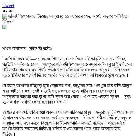
Tweet
অ-
অ+
শাওন আহাম্মেদ= স্টাফ রিপোর্টারঃ
“আমি বাঁচতে চাই”—১১ বছরের শিশু মো. রাশেদ মিয়ার এই আকুতি যেন নাড়া দিচ্ছে
প্রতিটি মানবিক হৃদয়কে। শেরপুরের শ্রীবরদী উপজেলার ৩ নম্বর কাকিলাকুড়া ইউনিয়নের
খাটিয়াডাঙ্গা গ্রামের এই শিশুটি বর্তমানে পেটে টিউমার নিয়ে গুরুতর অসুস্থ। চিকিৎসকরা
দ্রুত চিকিৎসার পরামর্শ দিলেও অর্থের অভাবে তার চিকিৎসা অনিশ্চয়তার মুখে পড়েছে।
যে বয়সে রাশেদের মাঠজুড়ে ছুটে বেড়ানোর কথা, বন্ধুদের সঙ্গে খেলাধুলা আর হাসি-আনন্দে
সময় কাটানোর কথা, সেই বয়সেই তাকে লড়তে হচ্ছে কঠিন এক রোগের সঙ্গে।
অসুস্থতার যন্ত্রণায় তার মুখের হাসি ম্লান হয়ে গেছে। এখন তার একটাই স্বপ্ন—সুস্থ
হয়ে আবারও স্বাভাবিক জীবনে ফিরে যাওয়া।
রাশেদের বাবা মো. রাকিব মিয়া একজন সাধারণ পরিবারের মানুষ। সন্তানের চিকিৎসার জন্য
ইতোমধ্যে ধার-দেনা করে অনেক অর্থ ব্যয় করেছেন। চিকিৎসা, পরীক্ষা-নিরীক্ষা, ওষুধ ও
অন্যান্য খরচ বহন করতে গিয়ে পরিবারটি চরম আর্থিক সংকটে পড়েছে। প্রয়োজনীয়
অর্থের অভাবে সন্তানের চিকিৎসা চালিয়ে যাওয়া তাদের পক্ষে প্রায় অসম্ভব হয়ে
উঠেছে।