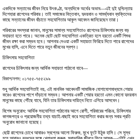
একদিকে সন্তানের জীবন নিয়ে উৎকণ্ঠা, অন্যদিকে অর্থের অভাব—এই দুই দুশ্চিন্তায়
দিশেহারা রাশেদের পরিবার। তাই সমাজের বিত্তবান, হৃদয়বান ও সামর্থ্যবান ব্যক্তিদের
কাছে সন্তানের জীবন বাঁচাতে সহযোগিতার আকুল আবেদন জানিয়েছেন তারা।
পরিবারের সদস্যরা জানান, মানুষের সামান্য সহযোগিতাও রাশেদের চিকিৎসার জন্য বড়
সহায়তা হতে পারে। অনেক ছোট ছোট সহযোগিতা একত্রিত হলে হয়তো একটি শিশুর
জীবন রক্ষা করা সম্ভব হবে। আপনার দেওয়া একটি সহায়তা ফিরিয়ে দিতে পারে রাশেদের
মুখের হাসি, এনে দিতে পারে নতুন জীবনের স্বপ্ন।
চিকিৎসায় সহযোগিতা
রাশেদের চিকিৎসার জন্য আর্থিক সহায়তা পাঠানো যাবে—
বিকাশ/নগদ: ০১৭৫৫-৭৫৫২৯৯
শুধু আর্থিক সহযোগিতাই নয়, এই মানবিক আবেদনটি সামাজিক যোগাযোগমাধ্যমে শেয়ার
করেও রাশেদের পাশে দাঁড়ানো সম্ভব। আপনার একটি শেয়ার হয়তো এমন কোনো হৃদয়বান
মানুষের কাছে পৌঁছে যাবে, যিনি তার চিকিৎসার দায়িত্ব নিতে এগিয়ে আসবেন।
বিশেষ অনুরোধ: আর্থিক সহযোগিতা পাঠানোর আগে রোগী, পরিবারের পরিচয়, চিকিৎসার
কাগজপত্র ও প্রয়োজনীয় তথ্য যাচাই-বাছাই করে সহযোগিতা করার জন্য সবার প্রতি
অনুরোধ জানানো হয়েছে।
ছোট্ট রাশেদের চোখে আবারও স্বপ্নের আলো ফিরুক, মুখে ফুটে উঠুক হাসি। সে সুস্থ
হয়ে আবারও বন্ধুদের সঙ্গে খেলাধুলা করুক, স্বাভাবিক জীবনে ফিরে আসুক—এটাই এখন