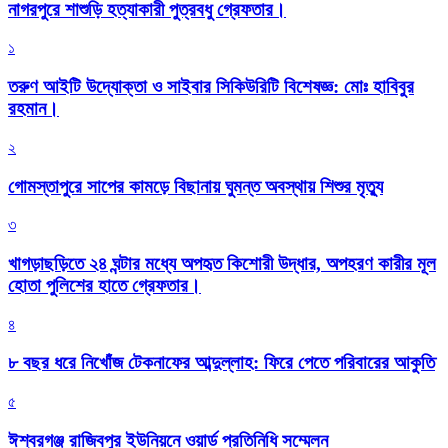
নাগরপুরে শাশুড়ি হত্যাকারী পুত্রবধু গ্রেফতার।
১
তরুণ আইটি উদ্যোক্তা ও সাইবার সিকিউরিটি বিশেষজ্ঞ: মোঃ হাবিবুর
রহমান।
২
গোমস্তাপুরে সাপের কামড়ে বিছানায় ঘুমন্ত অবস্থায় শিশুর মৃত্যু
৩
খাগড়াছড়িতে ২৪ ঘন্টার মধ্যে অপহৃত কিশোরী উদ্ধার, অপহরণ কারীর মূল
হোতা পুলিশের হাতে গ্রেফতার।
৪
৮ বছর ধরে নিখোঁজ টেকনাফের আব্দুল্লাহ: ফিরে পেতে পরিবারের আকুতি
৫
ঈশ্বরগঞ্জ রাজিবপুর ইউনিয়নে ওয়ার্ড প্রতিনিধি সম্মেলন