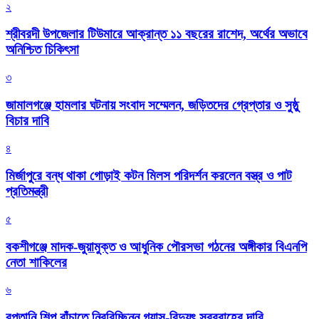
২
শ্রীবরদী উপজেলার টিউমারে আক্রান্ত ১১ বছরের রাশেদ, অর্থের অভাবে
অনিশ্চিত চিকিৎসা
৩
জামালগঞ্জে হামলার ঘটনায় সংবাদ সম্মেলন, জড়িতদের গ্রেপ্তার ও সুষ্ঠু
বিচার দাবি
৪
মির্জাপুরে বন্ধ থাকা গোড়াই কটন মিলস পরিদর্শন করলেন বস্ত্র ও পাট
প্রতিমন্ত্রী
৫
বকশীগঞ্জে মাদক-জুয়ামুক্ত ও আধুনিক পৌরসভা গঠনের অঙ্গীকার বিএনপি
নেতা শাকিলের
৬
রপ্তানি শিল্প বাঁচাতে নিরবিচ্ছিন্ন গ্যাস-বিদ্যুৎ সরবরাহের দাবি