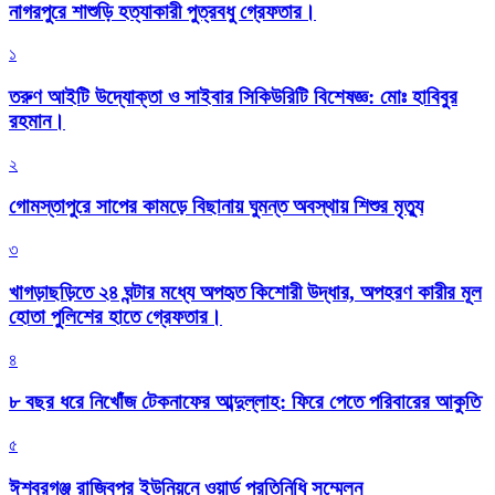
নাগরপুরে শাশুড়ি হত্যাকারী পুত্রবধু গ্রেফতার।
১
তরুণ আইটি উদ্যোক্তা ও সাইবার সিকিউরিটি বিশেষজ্ঞ: মোঃ হাবিবুর
রহমান।
২
গোমস্তাপুরে সাপের কামড়ে বিছানায় ঘুমন্ত অবস্থায় শিশুর মৃত্যু
৩
খাগড়াছড়িতে ২৪ ঘন্টার মধ্যে অপহৃত কিশোরী উদ্ধার, অপহরণ কারীর মূল
হোতা পুলিশের হাতে গ্রেফতার।
৪
৮ বছর ধরে নিখোঁজ টেকনাফের আব্দুল্লাহ: ফিরে পেতে পরিবারের আকুতি
৫
ঈশ্বরগঞ্জ রাজিবপুর ইউনিয়নে ওয়ার্ড প্রতিনিধি সম্মেলন