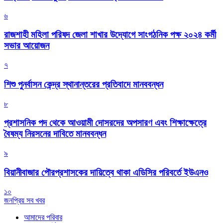
৬
রাজশাহী মহিলা পরিষদ জেলা শাখার উদ্যোগে সাংগঠনিক পক্ষ ২০২৪ কর্মী
সভার আয়োজন
৭
শিশু পুনর্বাসন কেন্দ্র স্থানান্তরের প্রতিবাদে মানববন্ধন
৮
প্রশাসনিক পদ থেকে আওয়ামী দোসরদের অপসারণ এবং শিক্ষাক্ষেত্রে
বৈষম্য নিরসনের দাবিতে মানববন্ধন
৯
বিয়ানীবাজার পৌরপ্রশাসকের দায়িত্বে থাকা এডিসির পরিবর্তে ইউএনও
১০
জনপ্রিয় সব খবর
আমাদের পরিবার