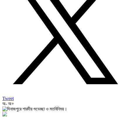
Tweet
অ-
অ+