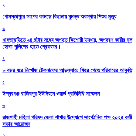
২
গোমস্তাপুরে সাপের কামড়ে বিছানায় ঘুমন্ত অবস্থায় শিশুর মৃত্যু
৩
খাগড়াছড়িতে ২৪ ঘন্টার মধ্যে অপহৃত কিশোরী উদ্ধার, অপহরণ কারীর মূল
হোতা পুলিশের হাতে গ্রেফতার।
৪
৮ বছর ধরে নিখোঁজ টেকনাফের আব্দুল্লাহ: ফিরে পেতে পরিবারের আকুতি
৫
ঈশ্বরগঞ্জ রাজিবপুর ইউনিয়নে ওয়ার্ড প্রতিনিধি সম্মেলন
৬
রাজশাহী মহিলা পরিষদ জেলা শাখার উদ্যোগে সাংগঠনিক পক্ষ ২০২৪ কর্মী
সভার আয়োজন
৭