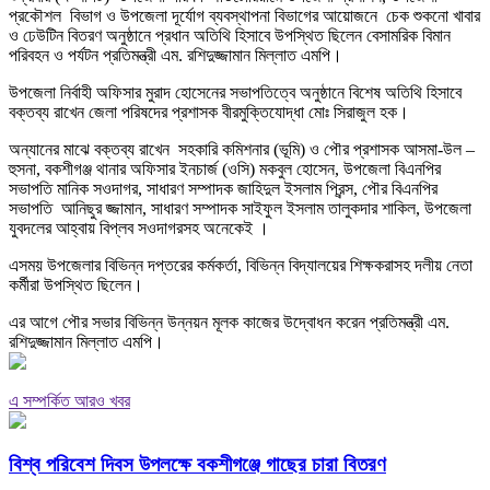
প্রকৌশল বিভাগ ও উপজেলা দূর্যোগ ব্যবস্থাপনা বিভাগের আয়োজনে চেক শুকনো খাবার
ও ঢেউটিন বিতরণ অনুষ্ঠানে প্রধান অতিথি হিসাবে উপস্থিত ছিলেন বেসামরিক বিমান
পরিবহন ও পর্যটন প্রতিমন্ত্রী এম. রশিদুজ্জামান মিল্লাত এমপি।
উপজেলা নির্বাহী অফিসার মুরাদ হোসেনের সভাপতিত্বে অনুষ্ঠানে বিশেষ অতিথি হিসাবে
বক্তব্য রাখেন জেলা পরিষদের প্রশাসক বীরমুক্তিযোদ্ধা মোঃ সিরাজুল হক।
অন্যানের মাঝে বক্তব্য রাখেন সহকারি কমিশনার (ভূমি) ও পৌর প্রশাসক আসমা-উল –
হুসনা, বকশীগঞ্জ থানার অফিসার ইনচার্জ (ওসি) মকবুল হোসেন, উপজেলা বিএনপির
সভাপতি মানিক সওদাগর, সাধারণ সম্পাদক জাহিদুল ইসলাম প্রিন্স, পৌর বিএনপির
সভাপতি আনিছুর জ্জামান, সাধারণ সম্পাদক সাইফুল ইসলাম তালুকদার শাকিল, উপজেলা
যুবদলের আহ্বায় বিপ্লব সওদাগরসহ অনেকেই ।
এসময় উপজেলার বিভিন্ন দপ্তরের কর্মকর্তা, বিভিন্ন বিদ্যালয়ের শিক্ষকরাসহ দলীয় নেতা
কর্মীরা উপস্থিত ছিলেন।
এর আগে পৌর সভার বিভিন্ন উন্নয়ন মূলক কাজের উদ্বোধন করেন প্রতিমন্ত্রী এম.
রশিদুজ্জামান মিল্লাত এমপি।
এ সম্পর্কিত আরও খবর
বিশ্ব পরিবেশ দিবস উপলক্ষে বকশীগঞ্জে গাছের চারা বিতরণ