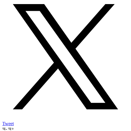
Tweet
অ-
অ+