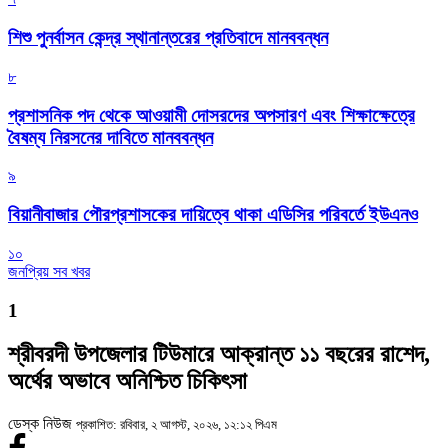
শিশু পুনর্বাসন কেন্দ্র স্থানান্তরের প্রতিবাদে মানববন্ধন
৮
প্রশাসনিক পদ থেকে আওয়ামী দোসরদের অপসারণ এবং শিক্ষাক্ষেত্রে
বৈষম্য নিরসনের দাবিতে মানববন্ধন
৯
বিয়ানীবাজার পৌরপ্রশাসকের দায়িত্বে থাকা এডিসির পরিবর্তে ইউএনও
১০
জনপ্রিয় সব খবর
1
শ্রীবরদী উপজেলার টিউমারে আক্রান্ত ১১ বছরের রাশেদ,
অর্থের অভাবে অনিশ্চিত চিকিৎসা
ডেস্ক নিউজ
প্রকাশিত: রবিবার, ২ আগস্ট, ২০২৬, ১২:১২ পিএম