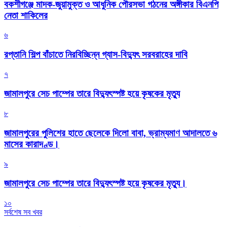
বকশীগঞ্জে মাদক-জুয়ামুক্ত ও আধুনিক পৌরসভা গঠনের অঙ্গীকার বিএনপি
নেতা শাকিলের
৬
রপ্তানি শিল্প বাঁচাতে নিরবিচ্ছিন্ন গ্যাস-বিদ্যুৎ সরবরাহের দাবি
৭
জামালপুরে সেচ পাম্পের তারে বিদ্যুৎস্পষ্ট হয়ে কৃষকের মৃত্যু
৮
জামালপুরের পুলিশের হাতে ছেলেকে দিলো বাবা, ভ্রাম্যমাণ আদালতে ৬
মাসের কারাদণ্ড।
৯
জামালপুরে সেচ পাম্পের তারে বিদ্যুৎস্পষ্ট হয়ে কৃষকের মৃত্যু।
১০
সর্বশেষ সব খবর