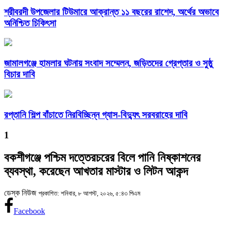
শ্রীবরদী উপজেলার টিউমারে আক্রান্ত ১১ বছরের রাশেদ, অর্থের অভাবে
অনিশ্চিত চিকিৎসা
জামালগঞ্জে হামলার ঘটনায় সংবাদ সম্মেলন, জড়িতদের গ্রেপ্তার ও সুষ্ঠু
বিচার দাবি
রপ্তানি শিল্প বাঁচাতে নিরবিচ্ছিন্ন গ্যাস-বিদ্যুৎ সরবরাহের দাবি
1
বকশীগঞ্জে পশ্চিম দত্তেরচরের বিলে পানি নিষ্কাশনের
ব্যবস্থা, করেছেন আখতার মাস্টার ও লিটন আকন্দ
ডেস্ক নিউজ
প্রকাশিত: শনিবার, ৮ আগস্ট, ২০২৬, ৫:৪৩ পিএম
Facebook