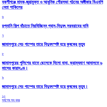
বকশীগঞ্জে মাদক-জুয়ামুক্ত ও আধুনিক পৌরসভা গঠনের অঙ্গীকার বিএনপি
নেতা শাকিলের
৬
রপ্তানি শিল্প বাঁচাতে নিরবিচ্ছিন্ন গ্যাস-বিদ্যুৎ সরবরাহের দাবি
৭
জামালপুরে সেচ পাম্পের তারে বিদ্যুৎস্পষ্ট হয়ে কৃষকের মৃত্যু
৮
জামালপুরের পুলিশের হাতে ছেলেকে দিলো বাবা, ভ্রাম্যমাণ আদালতে ৬
মাসের কারাদণ্ড।
৯
জামালপুরে সেচ পাম্পের তারে বিদ্যুৎস্পষ্ট হয়ে কৃষকের মৃত্যু।
১০
সর্বশেষ সব খবর