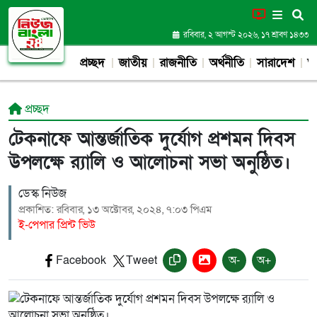
রবিবার, ২ আগস্ট ২০২৬, ১৭ শ্রাবণ ১৪৩৩
প্রচ্ছদ
জাতীয়
রাজনীতি
অর্থনীতি
সারাদেশ
আন
প্রচ্ছদ
টেকনাফে আন্তর্জাতিক দুর্যোগ প্রশমন দিবস
উপলক্ষে র‍্যালি ও আলোচনা সভা অনুষ্ঠিত।
ডেস্ক নিউজ
প্রকাশিত: রবিবার, ১৩ অক্টোবর, ২০২৪, ৭:০৩ পিএম
ই-পেপার প্রিন্ট ভিউ
Facebook
Tweet
অ-
অ+