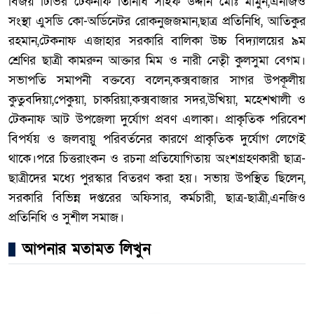
বিজয় টিভির টেকনাফ তিনিধি সাইফ উদ্দীন মোঃ মামুন,এনজিও
সংস্থা এুসডি কো-অর্ডিনেটর রোকনুজজমান,ছাত্র প্রতিনিধি, আতিকুর
রহমান,টেকনাফ এজাহার সরকারি বালিকা উচ্চ বিদ্যালয়ের ৯ম
শ্রেণির ছাত্রী কামরুন আক্তার মিম ও নারী নেতৃী কুলসুমা বেগম।
সভাপতি সমাপনী বক্তব্যে বলেন,কক্সবাজার সাগর উপকূলীয়
কুতুবদিয়া,পেকুয়া, চাকরিয়া,কক্সবাজার সদর,উখিয়া, মহেশখালী ও
টেকনাফ আট উপজেলা দুর্যোগ প্রবণ এলাকা। প্রাকৃতিক পরিবেশ
বিপর্যয় ও জলবায়ু পরিবর্তনের কারণে প্রাকৃতিক দুর্যোগ লেগেই
থাকে।পরে চিত্তরাংকন ও রচনা প্রতিযোগিতায় অংশগ্রহণকারী ছাত্র-
ছাত্রীদের মধ্যে পুরস্কার বিতরণ করা হয়। সভায় উপস্থিত ছিলেন,
সরকারি বিভিন্ন দপ্তরের অফিসার, কর্মচারী, ছাত্র-ছাত্রী,এনজিও
প্রতিনিধি ও সুশীল সমাজ।
আপনার মতামত লিখুন