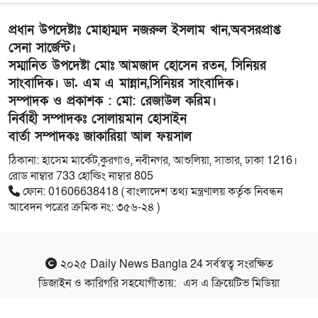
প্রধান উপদেষ্টাঃ মোহাম্মদ নজরুল ইসলাম খান,অবসরপ্রাপ্ত
সেনা সার্জেন্ট।
সম্মানিত উপদেষ্টা মোঃ আমজাদ হোসেন রতন, সিনিয়র
সাংবাদিক। ডা. এম এ মান্নান,সিনিয়র সাংবাদিক।
সম্পাদক ও প্রকাশক : মো: রেজাউল করিম।
নির্বাহী সম্পাদকঃ সোলায়মান হোসাইন
বার্তা সম্পাদকঃ জাকারিয়া আল ফয়সাল
ঠিকানা: হাসেম মার্কেট,কুরগাও, নবীনগর, আশুলিয়া, সাভার, ঢাকা 1216।
রোড নাম্বার 733 হোল্ডিং নাম্বার 805
ফোন: 01606638418 ( বাংলাদেশ তথ্য মন্ত্রণালয় কর্তৃক নিবন্ধন
আবেদন পত্রের ক্রমিক নং: ৩৫৬-২৪ )
২০২৫
Daily News Bangla 24
সর্বস্বত্ব সংরক্ষিত
ডিজাইন ও কারিগরি সহযোগীতায়:
এস এ ক্রিয়েটিভ মিডিয়া