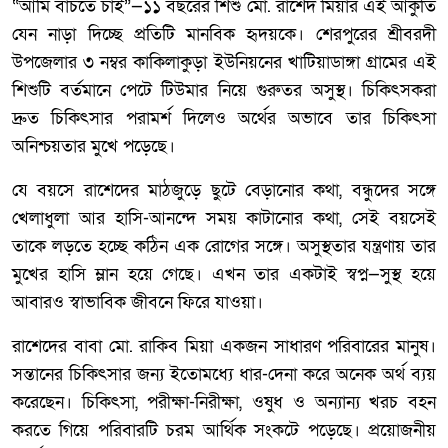
“আমি বাঁচতে চাই”—১১ বছরের শিশু মো. রাশেদ মিয়ার এই আকুতি
যেন নাড়া দিচ্ছে প্রতিটি মানবিক হৃদয়কে। শেরপুরের শ্রীবরদী
উপজেলার ৩ নম্বর কাকিলাকুড়া ইউনিয়নের খাটিয়াডাঙ্গা গ্রামের এই
শিশুটি বর্তমানে পেটে টিউমার নিয়ে গুরুতর অসুস্থ। চিকিৎসকরা
দ্রুত চিকিৎসার পরামর্শ দিলেও অর্থের অভাবে তার চিকিৎসা
অনিশ্চয়তার মুখে পড়েছে।
যে বয়সে রাশেদের মাঠজুড়ে ছুটে বেড়ানোর কথা, বন্ধুদের সঙ্গে
খেলাধুলা আর হাসি-আনন্দে সময় কাটানোর কথা, সেই বয়সেই
তাকে লড়তে হচ্ছে কঠিন এক রোগের সঙ্গে। অসুস্থতার যন্ত্রণায় তার
মুখের হাসি ম্লান হয়ে গেছে। এখন তার একটাই স্বপ্ন—সুস্থ হয়ে
আবারও স্বাভাবিক জীবনে ফিরে যাওয়া।
রাশেদের বাবা মো. রাকিব মিয়া একজন সাধারণ পরিবারের মানুষ।
সন্তানের চিকিৎসার জন্য ইতোমধ্যে ধার-দেনা করে অনেক অর্থ ব্যয়
করেছেন। চিকিৎসা, পরীক্ষা-নিরীক্ষা, ওষুধ ও অন্যান্য খরচ বহন
করতে গিয়ে পরিবারটি চরম আর্থিক সংকটে পড়েছে। প্রয়োজনীয়