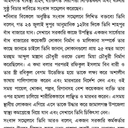
আইনগত ব্যবস্থা গ্রহণ, ব্যক্তিগত নিরাপত্তা নিশ্চিতকরণ এবং ঘটনার
সুষ্ঠু বিচার দাবিতে সংবাদ সম্মেলন করেছেন।
‎শনিবার বিকেলে অনুষ্ঠিত সংবাদ সম্মেলনে লিখিত বক্তব্যে তিনি
বলেন, গত ২৩ জুলাই দুপুর আনুমানিক ১২টার দিকে তিনি শাহপুর
বাঁধ বাজারে যান। সেখানে সরকারি কাজে উপস্থিত একজন সার্ভেয়ার
বাঁধ বাজারের কয়েকটি দোকান নির্মাণ ও মালিকানা সম্পর্কে তার
কাছে জানতে চাইলে তিনি জানান, দোকানগুলো প্রায় ২৫ বছর আগে
মরহুম আব্দুল মান্নান চৌধুরী ওরফে তেলা মিয়া চৌধুরী নির্মাণ
করেছিলেন। এ কথা বলার পরপরই রফিকুল ইসলাম বিন বারী ও
তার স্ত্রী রবিকুল বেগম উত্তেজিত হয়ে তাকে লক্ষ্য করে অশালীন
ভাষায় গালিগালাজ করেন এবং মারধরের নির্দেশ দেন এবং ওই
সময় পায়েল, খোকন, পল্লব, রিগানসহ বেশ কয়েকজন ব্যক্তি তার
ওপর হামলা চালিয়ে শারীরিকভাবে লাঞ্ছিত ও মারধর করেন। এসময়
স্থানীয় লোকজন এগিয়ে এসে তাকে উদ্ধার করে জামালগঞ্জ উপজেলা
স্বাস্থ্য কমপ্লেক্সে নিয়ে যান এবং সেখানে তিনি চিকিৎসা নেন।
‎সংবাদ সম্মেলনে তিনি আরও বলেন, একজন সরকারি কর্মকর্তার