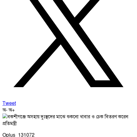
Tweet
অ-
অ+
Oplus_131072