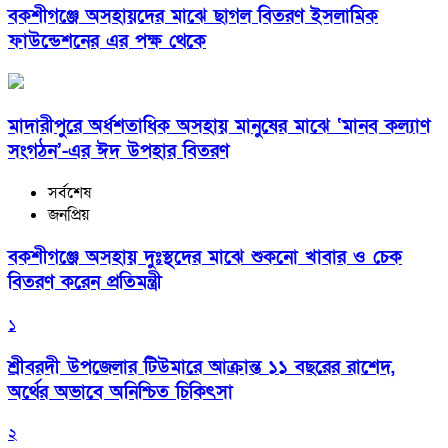
বকশীগঞ্জে অসহায়দের মাঝে ছাগল বিতরণ ইসলামিক
ফাউন্ডেশনের এর পক্ষ থেকে
মাদারীপুরে অর্ধশতাধিক অসহায় মানুষের মাঝে ‘মানব কল্যাণ
সংগঠন’-এর ঈদ উপহার বিতরণ
সর্বশেষ
জনপ্রিয়
বকশীগঞ্জে অসহায় দুঃস্থদের মাঝে শুকনো খাবার ও চেক
বিতরণ করেন প্রতিমন্ত্রী
১
শ্রীবরদী উপজেলার টিউমারে আক্রান্ত ১১ বছরের রাশেদ,
অর্থের অভাবে অনিশ্চিত চিকিৎসা
২