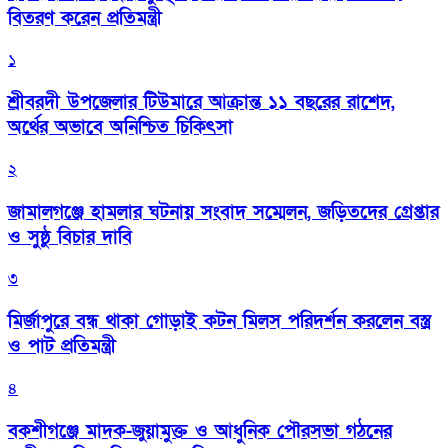
বিতরণ করেন প্রতিমন্ত্রী
১
শ্রীবরদী উপজেলার টিউমারে আক্রান্ত ১১ বছরের রাশেদ,
অর্থের অভাবে অনিশ্চিত চিকিৎসা
২
জামালগঞ্জে হামলার ঘটনায় সংবাদ সম্মেলন, জড়িতদের গ্রেপ্তার
ও সুষ্ঠু বিচার দাবি
৩
মির্জাপুরে বন্ধ থাকা গোড়াই কটন মিলস পরিদর্শন করলেন বস্ত্র
ও পাট প্রতিমন্ত্রী
৪
বকশীগঞ্জে মাদক-জুয়ামুক্ত ও আধুনিক পৌরসভা গঠনের