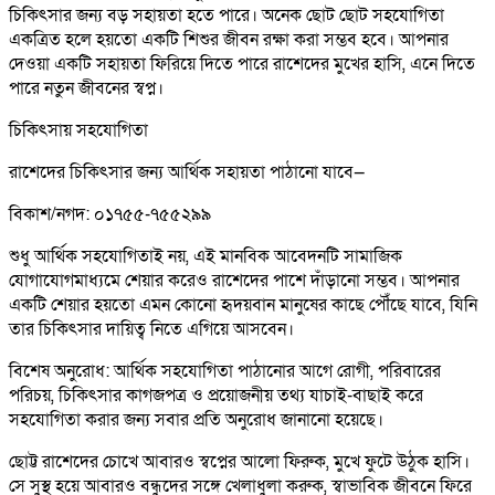
চিকিৎসার জন্য বড় সহায়তা হতে পারে। অনেক ছোট ছোট সহযোগিতা
একত্রিত হলে হয়তো একটি শিশুর জীবন রক্ষা করা সম্ভব হবে। আপনার
দেওয়া একটি সহায়তা ফিরিয়ে দিতে পারে রাশেদের মুখের হাসি, এনে দিতে
পারে নতুন জীবনের স্বপ্ন।
চিকিৎসায় সহযোগিতা
রাশেদের চিকিৎসার জন্য আর্থিক সহায়তা পাঠানো যাবে—
বিকাশ/নগদ: ০১৭৫৫-৭৫৫২৯৯
শুধু আর্থিক সহযোগিতাই নয়, এই মানবিক আবেদনটি সামাজিক
যোগাযোগমাধ্যমে শেয়ার করেও রাশেদের পাশে দাঁড়ানো সম্ভব। আপনার
একটি শেয়ার হয়তো এমন কোনো হৃদয়বান মানুষের কাছে পৌঁছে যাবে, যিনি
তার চিকিৎসার দায়িত্ব নিতে এগিয়ে আসবেন।
বিশেষ অনুরোধ: আর্থিক সহযোগিতা পাঠানোর আগে রোগী, পরিবারের
পরিচয়, চিকিৎসার কাগজপত্র ও প্রয়োজনীয় তথ্য যাচাই-বাছাই করে
সহযোগিতা করার জন্য সবার প্রতি অনুরোধ জানানো হয়েছে।
ছোট্ট রাশেদের চোখে আবারও স্বপ্নের আলো ফিরুক, মুখে ফুটে উঠুক হাসি।
সে সুস্থ হয়ে আবারও বন্ধুদের সঙ্গে খেলাধুলা করুক, স্বাভাবিক জীবনে ফিরে