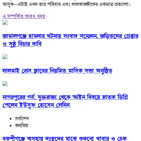
আসুক—এটাই এখন তার পরিবার এবং শুভাকাঙ্ক্ষীদের একমাত্র প্রত্যাশা।
এ সম্পর্কিত আরও খবর
জামালগঞ্জে হামলার ঘটনায় সংবাদ সম্মেলন, জড়িতদের গ্রেপ্তার
ও সুষ্ঠু বিচার দাবি
লালমাই প্রেস ক্লাবের নিয়মিত মাসিক সভা অনুষ্ঠিত
নাগরপুরের গর্ব: যুক্তরাজ্য থেকে আইন বিষয়ে স্নাতক ডিগ্রি
পেলেন ইউসুফ হোসেন লেনিন
সর্বশেষ
জনপ্রিয়
বকশীগঞ্জে অসহায় দুঃস্থদের মাঝে শুকনো খাবার ও চেক