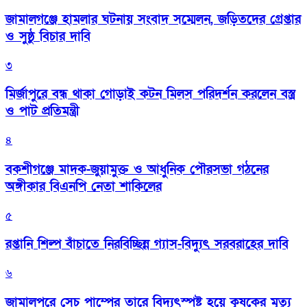
জামালগঞ্জে হামলার ঘটনায় সংবাদ সম্মেলন, জড়িতদের গ্রেপ্তার
ও সুষ্ঠু বিচার দাবি
৩
মির্জাপুরে বন্ধ থাকা গোড়াই কটন মিলস পরিদর্শন করলেন বস্ত্র
ও পাট প্রতিমন্ত্রী
৪
বকশীগঞ্জে মাদক-জুয়ামুক্ত ও আধুনিক পৌরসভা গঠনের
অঙ্গীকার বিএনপি নেতা শাকিলের
৫
রপ্তানি শিল্প বাঁচাতে নিরবিচ্ছিন্ন গ্যাস-বিদ্যুৎ সরবরাহের দাবি
৬
জামালপুরে সেচ পাম্পের তারে বিদ্যুৎস্পষ্ট হয়ে কৃষকের মৃত্যু