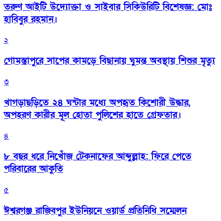
তরুণ আইটি উদ্যোক্তা ও সাইবার সিকিউরিটি বিশেষজ্ঞ: মোঃ
হাবিবুর রহমান।
২
গোমস্তাপুরে সাপের কামড়ে বিছানায় ঘুমন্ত অবস্থায় শিশুর মৃত্যু
৩
খাগড়াছড়িতে ২৪ ঘন্টার মধ্যে অপহৃত কিশোরী উদ্ধার,
অপহরণ কারীর মূল হোতা পুলিশের হাতে গ্রেফতার।
৪
৮ বছর ধরে নিখোঁজ টেকনাফের আব্দুল্লাহ: ফিরে পেতে
পরিবারের আকুতি
৫
ঈশ্বরগঞ্জ রাজিবপুর ইউনিয়নে ওয়ার্ড প্রতিনিধি সম্মেলন