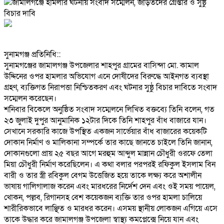
‎সুনামগঞ্জ প্রতিনিধি::
‎সুনামগঞ্জের জামালগঞ্জ উপজেলার শাহপুর গ্রামের বাসিন্দা মো. কামাল
উদ্দিনের ওপর হামলার অভিযোগ এনে দোষীদের বিরুদ্ধে আইনগত ব্যবস্থা
গ্রহণ, ব্যক্তিগত নিরাপত্তা নিশ্চিতকরণ এবং ঘটনার সুষ্ঠু বিচার দাবিতে সংবাদ
সম্মেলন করেছেন।
‎শনিবার বিকেলে অনুষ্ঠিত সংবাদ সম্মেলনে লিখিত বক্তব্যে তিনি বলেন, গত
২৩ জুলাই দুপুর আনুমানিক ১২টার দিকে তিনি শাহপুর বাঁধ বাজারে যান।
সেখানে সরকারি কাজে উপস্থিত একজন সার্ভেয়ার বাঁধ বাজারের কয়েকটি
দোকান নির্মাণ ও মালিকানা সম্পর্কে তার কাছে জানতে চাইলে তিনি জানান,
দোকানগুলো প্রায় ২৫ বছর আগে মরহুম আব্দুল মান্নান চৌধুরী ওরফে তেলা
মিয়া চৌধুরী নির্মাণ করেছিলেন। এ কথা বলার পরপরই রফিকুল ইসলাম বিন
বারী ও তার স্ত্রী রবিকুল বেগম উত্তেজিত হয়ে তাকে লক্ষ্য করে অশালীন
ভাষায় গালিগালাজ করেন এবং মারধরের নির্দেশ দেন এবং ওই সময় পায়েল,
খোকন, পল্লব, রিগানসহ বেশ কয়েকজন ব্যক্তি তার ওপর হামলা চালিয়ে
শারীরিকভাবে লাঞ্ছিত ও মারধর করেন। এসময় স্থানীয় লোকজন এগিয়ে এসে
তাকে উদ্ধার করে জামালগঞ্জ উপজেলা স্বাস্থ্য কমপ্লেক্সে নিয়ে যান এবং