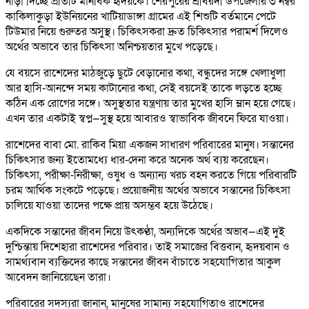
নাড়া দিচ্ছে প্রতিটি মানবিক হৃদয়কে। শেরপুরের শ্রীবরদী উপজেলার ৩ নম্বর
কাকিলাকুড়া ইউনিয়নের খাটিয়াডাঙ্গা গ্রামের এই শিশুটি বর্তমানে পেটে
টিউমার নিয়ে গুরুতর অসুস্থ। চিকিৎসকরা দ্রুত চিকিৎসার পরামর্শ দিলেও
অর্থের অভাবে তার চিকিৎসা অনিশ্চয়তার মুখে পড়েছে।
যে বয়সে রাশেদের মাঠজুড়ে ছুটে বেড়ানোর কথা, বন্ধুদের সঙ্গে খেলাধুলা
আর হাসি-আনন্দে সময় কাটানোর কথা, সেই বয়সেই তাকে লড়তে হচ্ছে
কঠিন এক রোগের সঙ্গে। অসুস্থতার যন্ত্রণায় তার মুখের হাসি ম্লান হয়ে গেছে।
এখন তার একটাই স্বপ্ন—সুস্থ হয়ে আবারও স্বাভাবিক জীবনে ফিরে যাওয়া।
রাশেদের বাবা মো. রাকিব মিয়া একজন সাধারণ পরিবারের মানুষ। সন্তানের
চিকিৎসার জন্য ইতোমধ্যে ধার-দেনা করে অনেক অর্থ ব্যয় করেছেন।
চিকিৎসা, পরীক্ষা-নিরীক্ষা, ওষুধ ও অন্যান্য খরচ বহন করতে গিয়ে পরিবারটি
চরম আর্থিক সংকটে পড়েছে। প্রয়োজনীয় অর্থের অভাবে সন্তানের চিকিৎসা
চালিয়ে যাওয়া তাদের পক্ষে প্রায় অসম্ভব হয়ে উঠেছে।
একদিকে সন্তানের জীবন নিয়ে উৎকণ্ঠা, অন্যদিকে অর্থের অভাব—এই দুই
দুশ্চিন্তায় দিশেহারা রাশেদের পরিবার। তাই সমাজের বিত্তবান, হৃদয়বান ও
সামর্থ্যবান ব্যক্তিদের কাছে সন্তানের জীবন বাঁচাতে সহযোগিতার আকুল
আবেদন জানিয়েছেন তারা।
পরিবারের সদস্যরা জানান, মানুষের সামান্য সহযোগিতাও রাশেদের