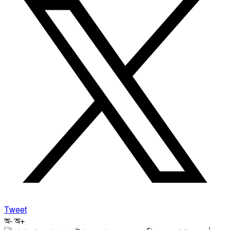
Tweet
অ-
অ+