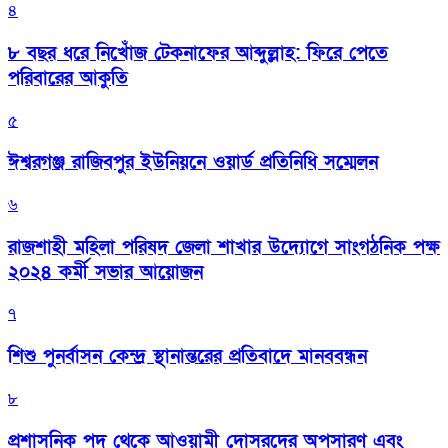
৪
৮ বছর ধরে নিখোঁজ টেকনাফের আব্দুল্লাহ: ফিরে পেতে
পরিবারের আকুতি
৫
ঈশ্বরগঞ্জ রাজিবপুর ইউনিয়নে ওয়ার্ড প্রতিনিধি সম্মেলন
৬
রাজশাহী মহিলা পরিষদ জেলা শাখার উদ্যোগে সাংগঠনিক পক্ষ
২০২৪ কর্মী সভার আয়োজন
৭
শিশু পুনর্বাসন কেন্দ্র স্থানান্তরের প্রতিবাদে মানববন্ধন
৮
প্রশাসনিক পদ থেকে আওয়ামী দোসরদের অপসারণ এবং