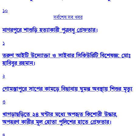
১০
সর্বশেষ সব খবর
নাগরপুরে শাশুড়ি হত্যাকারী পুত্রবধু গ্রেফতার।
১
তরুণ আইটি উদ্যোক্তা ও সাইবার সিকিউরিটি বিশেষজ্ঞ: মোঃ
হাবিবুর রহমান।
২
গোমস্তাপুরে সাপের কামড়ে বিছানায় ঘুমন্ত অবস্থায় শিশুর মৃত্যু
৩
খাগড়াছড়িতে ২৪ ঘন্টার মধ্যে অপহৃত কিশোরী উদ্ধার,
অপহরণ কারীর মূল হোতা পুলিশের হাতে গ্রেফতার।
৪