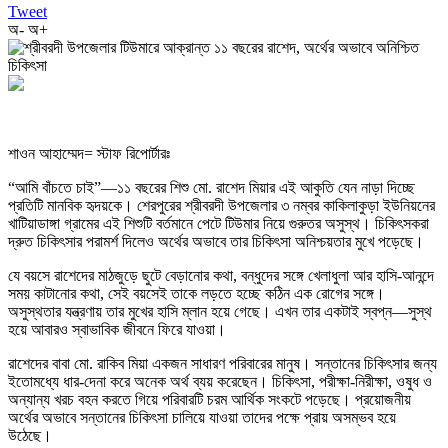
Tweet
অ-
অ+
শাওন আহাম্মেদ= স্টাফ রিপোর্টারঃ
“আমি বাঁচতে চাই”—১১ বছরের শিশু মো. রাশেদ মিয়ার এই আকুতি যেন নাড়া দিচ্ছে
প্রতিটি মানবিক হৃদয়কে। শেরপুরের শ্রীবরদী উপজেলার ৩ নম্বর কাকিলাকুড়া ইউনিয়নের
খাটিয়াডাঙ্গা গ্রামের এই শিশুটি বর্তমানে পেটে টিউমার নিয়ে গুরুতর অসুস্থ। চিকিৎসকরা
দ্রুত চিকিৎসার পরামর্শ দিলেও অর্থের অভাবে তার চিকিৎসা অনিশ্চয়তার মুখে পড়েছে।
যে বয়সে রাশেদের মাঠজুড়ে ছুটে বেড়ানোর কথা, বন্ধুদের সঙ্গে খেলাধুলা আর হাসি-আনন্দে
সময় কাটানোর কথা, সেই বয়সেই তাকে লড়তে হচ্ছে কঠিন এক রোগের সঙ্গে।
অসুস্থতার যন্ত্রণায় তার মুখের হাসি ম্লান হয়ে গেছে। এখন তার একটাই স্বপ্ন—সুস্থ
হয়ে আবারও স্বাভাবিক জীবনে ফিরে যাওয়া।
রাশেদের বাবা মো. রাকিব মিয়া একজন সাধারণ পরিবারের মানুষ। সন্তানের চিকিৎসার জন্য
ইতোমধ্যে ধার-দেনা করে অনেক অর্থ ব্যয় করেছেন। চিকিৎসা, পরীক্ষা-নিরীক্ষা, ওষুধ ও
অন্যান্য খরচ বহন করতে গিয়ে পরিবারটি চরম আর্থিক সংকটে পড়েছে। প্রয়োজনীয়
অর্থের অভাবে সন্তানের চিকিৎসা চালিয়ে যাওয়া তাদের পক্ষে প্রায় অসম্ভব হয়ে
উঠেছে।