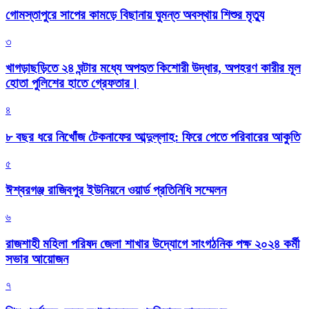
গোমস্তাপুরে সাপের কামড়ে বিছানায় ঘুমন্ত অবস্থায় শিশুর মৃত্যু
৩
খাগড়াছড়িতে ২৪ ঘন্টার মধ্যে অপহৃত কিশোরী উদ্ধার, অপহরণ কারীর মূল
হোতা পুলিশের হাতে গ্রেফতার।
৪
৮ বছর ধরে নিখোঁজ টেকনাফের আব্দুল্লাহ: ফিরে পেতে পরিবারের আকুতি
৫
ঈশ্বরগঞ্জ রাজিবপুর ইউনিয়নে ওয়ার্ড প্রতিনিধি সম্মেলন
৬
রাজশাহী মহিলা পরিষদ জেলা শাখার উদ্যোগে সাংগঠনিক পক্ষ ২০২৪ কর্মী
সভার আয়োজন
৭