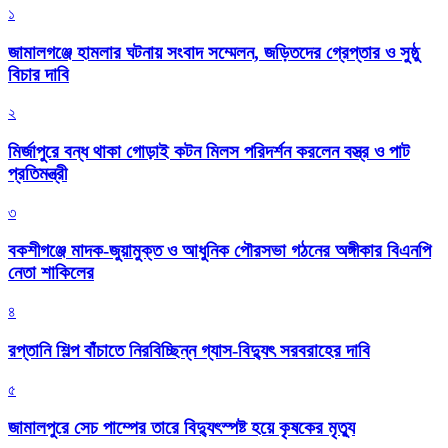
১
জামালগঞ্জে হামলার ঘটনায় সংবাদ সম্মেলন, জড়িতদের গ্রেপ্তার ও সুষ্ঠু
বিচার দাবি
২
মির্জাপুরে বন্ধ থাকা গোড়াই কটন মিলস পরিদর্শন করলেন বস্ত্র ও পাট
প্রতিমন্ত্রী
৩
বকশীগঞ্জে মাদক-জুয়ামুক্ত ও আধুনিক পৌরসভা গঠনের অঙ্গীকার বিএনপি
নেতা শাকিলের
৪
রপ্তানি শিল্প বাঁচাতে নিরবিচ্ছিন্ন গ্যাস-বিদ্যুৎ সরবরাহের দাবি
৫
জামালপুরে সেচ পাম্পের তারে বিদ্যুৎস্পষ্ট হয়ে কৃষকের মৃত্যু