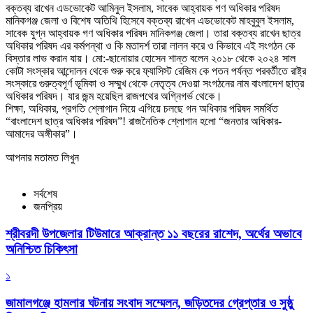
বক্তব্য রাখেন এডভোকেট আমিনুল ইসলাম, সাবেক আহ্বায়ক গণ অধিকার পরিষদ
মানিকগঞ্জ জেলা ও বিশেষ অতিথি হিসেবে বক্তব্য রাখেন এডভোকেট মাহবুবুল ইসলাম,
সাবেক যুগ্ন আহ্বায়ক গণ অধিকার পরিষদ মানিকগঞ্জ জেলা। তারা বক্তব্য রাখেন ছাত্র
অধিকার পরিষদ এর কর্মপন্থা ও কি মতাদর্শ তারা লালন করে ও কিভাবে এই সংগঠন কে
বিস্তার লাভ করান যায়। মো:-ছানোয়ার হোসেন শান্ত বলেন ২০১৮ থেকে ২০২৪ সাল
কোটা সংস্কার আন্দোলন থেকে শুরু করে ফ্যাসিস্ট রেজিম কে পতন পর্যন্ত পরবর্তীতে রাষ্ট্র
সংস্কারে গুরুত্বপূর্ণ ভূমিকা ও সম্মুখ থেকে নেতৃত্ব দেওয়া সংগঠনের নাম বাংলাদেশ ছাত্র
অধিকার পরিষদ। যার জন্ম হয়েছিল রাজপথের অগ্নিগর্ভ থেকে।
শিক্ষা, অধিকার, প্রগতি শ্লোগান নিয়ে এগিয়ে চলছে গন অধিকার পরিষদ সমর্থিত
“বাংলাদেশ ছাত্র অধিকার পরিষদ”! রাজনৈতিক শ্লোগান হলো “জনতার অধিকার-
আমাদের অঙ্গীকার”।
আপনার মতামত লিখুন
সর্বশেষ
জনপ্রিয়
শ্রীবরদী উপজেলার টিউমারে আক্রান্ত ১১ বছরের রাশেদ, অর্থের অভাবে
অনিশ্চিত চিকিৎসা
১
জামালগঞ্জে হামলার ঘটনায় সংবাদ সম্মেলন, জড়িতদের গ্রেপ্তার ও সুষ্ঠু