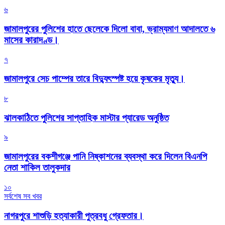
৬
জামালপুরের পুলিশের হাতে ছেলেকে দিলো বাবা, ভ্রাম্যমাণ আদালতে ৬
মাসের কারাদণ্ড।
৭
জামালপুরে সেচ পাম্পের তারে বিদ্যুৎস্পষ্ট হয়ে কৃষকের মৃত্যু।
৮
‎ঝালকাঠিতে পুলিশের সাপ্তাহিক মাস্টার প্যারেড অনুষ্ঠিত
৯
জামালপুরের বকশীগঞ্জে পানি নিষ্কাশনের ব্যবস্থা করে দিলেন বিএনপি
নেতা শাকিল তালুকদার
১০
সর্বশেষ সব খবর
নাগরপুরে শাশুড়ি হত্যাকারী পুত্রবধু গ্রেফতার।