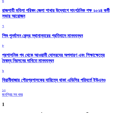
৬
রাজশাহী মহিলা পরিষদ জেলা শাখার উদ্যোগে সাংগঠনিক পক্ষ ২০২৪ কর্মী
সভার আয়োজন
৭
শিশু পুনর্বাসন কেন্দ্র স্থানান্তরের প্রতিবাদে মানববন্ধন
৮
প্রশাসনিক পদ থেকে আওয়ামী দোসরদের অপসারণ এবং শিক্ষাক্ষেত্রে
বৈষম্য নিরসনের দাবিতে মানববন্ধন
৯
বিয়ানীবাজার পৌরপ্রশাসকের দায়িত্বে থাকা এডিসির পরিবর্তে ইউএনও
১০
জনপ্রিয় সব খবর
1