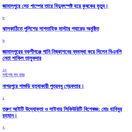
জামালপুরে সেচ পাম্পের তারে বিদ্যুৎস্পষ্ট হয়ে কৃষকের মৃত্যু।
৮
‎ঝালকাঠিতে পুলিশের সাপ্তাহিক মাস্টার প্যারেড অনুষ্ঠিত
৯
জামালপুরের বকশীগঞ্জে পানি নিষ্কাশনের ব্যবস্থা করে দিলেন বিএনপি
নেতা শাকিল তালুকদার
১০
সর্বশেষ সব খবর
নাগরপুরে শাশুড়ি হত্যাকারী পুত্রবধু গ্রেফতার।
১
তরুণ আইটি উদ্যোক্তা ও সাইবার সিকিউরিটি বিশেষজ্ঞ: মোঃ হাবিবুর
রহমান।
২