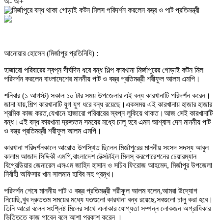
অ-
অ+
আনোয়ার হোসেন (মির্জাপুর প্রতিনিধি) :
হাজারো পরিবারের স্বপ্ন দীর্ঘদিন ধরে বন্ধ শিল্প কারখানা মির্জাপুরের গোড়াই কটন মিল
পরিদর্শন করলেন বাংলাদেশের মাননীয় পাট ও বস্ত্র প্রতিমন্ত্রী শরীফুল আলম এমপি।
শনিবার (১ আগস্ট) সকাল ১০ টার সময় উপজেলার এই বন্ধ কারখানাটি পরিদর্শন করেন।
জানা যায়,শিল্প কারখানাটি যুগ যুগ ধরে বন্ধ রয়েছে।একসময় এই কারখানায় হাজার হাজার
শ্রমিক কাজ করত,যেখানে হাজারো পরিবারের স্বপ্ন লুকিয়ে থাকত।আজ সেই কারখানাটি
বন্ধ।এই বন্ধ কারখানা দ্রুততম সময়ের মধ্যে চালু হবে এমন আশ্বাস দেন মাননীয় পাট
ও বস্ত্র প্রতিমন্ত্রী শরীফুল আলম এমপি।
কারখানা পরিদর্শনকালে আরোও উপস্থিত ছিলেন মির্জাপুরের মাননীয় সংসদ সদস্য আবুল
কালাম আজাদ সিদ্দিকী এমপি,বাংলাদেশ টেক্সটাইল মিলস্ করপোরেশনের চেয়ারম্যান
বিগ্রেডিয়ার জেনারেল এসএম জাহিদ হাসান ও সচিব ফিরোজ আহমেদ, মির্জাপুর উপজেলা
নির্বাহী অফিসার খান সালমান হাবিব সহ প্রমূখ।
পরিদর্শন শেষে মাননীয় পাট ও বস্ত্র প্রতিমন্ত্রী শরীফুল আলম বলেন,আমরা উদ্যোগ
নিয়েছি,খুব দ্রুততম সময়ের মধ্যে যতগুলো কারখানা বন্ধ রয়েছে,সবগুলো চালু করা হবে।
তিনি আরো বলেন সংশ্লিষ্ট মিলের সাথে এলাকার যোগ্যতা সম্পন্ন লোকজন অগ্রাধিকার
ভিত্তিতে কাজ পাবেন বলে আশা প্রকাশ করেন ।