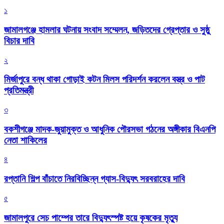
১
জামালগঞ্জে হামলার ঘটনায় সংবাদ সম্মেলন, জড়িতদের গ্রেপ্তার ও সুষ্ঠু
বিচার দাবি
২
মির্জাপুরে বন্ধ থাকা গোড়াই কটন মিলস পরিদর্শন করলেন বস্ত্র ও পাট
প্রতিমন্ত্রী
৩
বকশীগঞ্জে মাদক-জুয়ামুক্ত ও আধুনিক পৌরসভা গঠনের অঙ্গীকার বিএনপি
নেতা শাকিলের
৪
রপ্তানি শিল্প বাঁচাতে নিরবিচ্ছিন্ন গ্যাস-বিদ্যুৎ সরবরাহের দাবি
৫
জামালপুরে সেচ পাম্পের তারে বিদ্যুৎস্পষ্ট হয়ে কৃষকের মৃত্যু