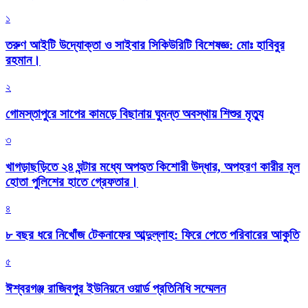
১
তরুণ আইটি উদ্যোক্তা ও সাইবার সিকিউরিটি বিশেষজ্ঞ: মোঃ হাবিবুর
রহমান।
২
গোমস্তাপুরে সাপের কামড়ে বিছানায় ঘুমন্ত অবস্থায় শিশুর মৃত্যু
৩
খাগড়াছড়িতে ২৪ ঘন্টার মধ্যে অপহৃত কিশোরী উদ্ধার, অপহরণ কারীর মূল
হোতা পুলিশের হাতে গ্রেফতার।
৪
৮ বছর ধরে নিখোঁজ টেকনাফের আব্দুল্লাহ: ফিরে পেতে পরিবারের আকুতি
৫
ঈশ্বরগঞ্জ রাজিবপুর ইউনিয়নে ওয়ার্ড প্রতিনিধি সম্মেলন