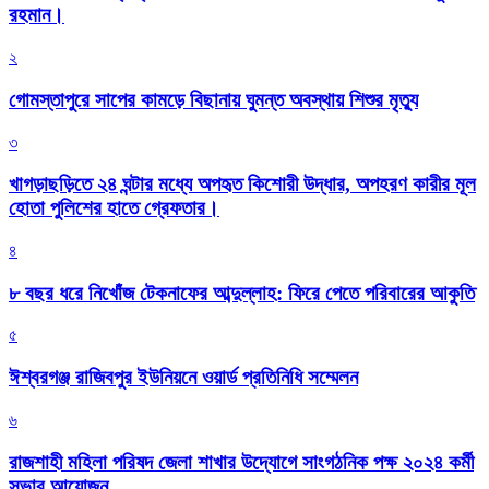
রহমান।
২
গোমস্তাপুরে সাপের কামড়ে বিছানায় ঘুমন্ত অবস্থায় শিশুর মৃত্যু
৩
খাগড়াছড়িতে ২৪ ঘন্টার মধ্যে অপহৃত কিশোরী উদ্ধার, অপহরণ কারীর মূল
হোতা পুলিশের হাতে গ্রেফতার।
৪
৮ বছর ধরে নিখোঁজ টেকনাফের আব্দুল্লাহ: ফিরে পেতে পরিবারের আকুতি
৫
ঈশ্বরগঞ্জ রাজিবপুর ইউনিয়নে ওয়ার্ড প্রতিনিধি সম্মেলন
৬
রাজশাহী মহিলা পরিষদ জেলা শাখার উদ্যোগে সাংগঠনিক পক্ষ ২০২৪ কর্মী
সভার আয়োজন