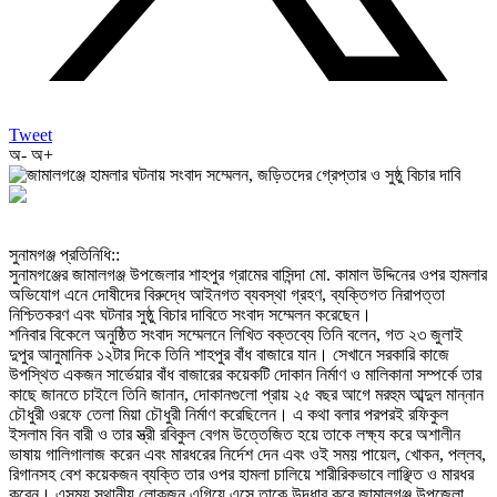
Tweet
অ-
অ+
‎সুনামগঞ্জ প্রতিনিধি::
‎সুনামগঞ্জের জামালগঞ্জ উপজেলার শাহপুর গ্রামের বাসিন্দা মো. কামাল উদ্দিনের ওপর হামলার
অভিযোগ এনে দোষীদের বিরুদ্ধে আইনগত ব্যবস্থা গ্রহণ, ব্যক্তিগত নিরাপত্তা
নিশ্চিতকরণ এবং ঘটনার সুষ্ঠু বিচার দাবিতে সংবাদ সম্মেলন করেছেন।
‎শনিবার বিকেলে অনুষ্ঠিত সংবাদ সম্মেলনে লিখিত বক্তব্যে তিনি বলেন, গত ২৩ জুলাই
দুপুর আনুমানিক ১২টার দিকে তিনি শাহপুর বাঁধ বাজারে যান। সেখানে সরকারি কাজে
উপস্থিত একজন সার্ভেয়ার বাঁধ বাজারের কয়েকটি দোকান নির্মাণ ও মালিকানা সম্পর্কে তার
কাছে জানতে চাইলে তিনি জানান, দোকানগুলো প্রায় ২৫ বছর আগে মরহুম আব্দুল মান্নান
চৌধুরী ওরফে তেলা মিয়া চৌধুরী নির্মাণ করেছিলেন। এ কথা বলার পরপরই রফিকুল
ইসলাম বিন বারী ও তার স্ত্রী রবিকুল বেগম উত্তেজিত হয়ে তাকে লক্ষ্য করে অশালীন
ভাষায় গালিগালাজ করেন এবং মারধরের নির্দেশ দেন এবং ওই সময় পায়েল, খোকন, পল্লব,
রিগানসহ বেশ কয়েকজন ব্যক্তি তার ওপর হামলা চালিয়ে শারীরিকভাবে লাঞ্ছিত ও মারধর
করেন। এসময় স্থানীয় লোকজন এগিয়ে এসে তাকে উদ্ধার করে জামালগঞ্জ উপজেলা