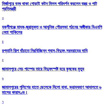
মির্জাপুরে বন্ধ থাকা গোড়াই কটন মিলস পরিদর্শন করলেন বস্ত্র ও পাট
প্রতিমন্ত্রী
৩
বকশীগঞ্জে মাদক-জুয়ামুক্ত ও আধুনিক পৌরসভা গঠনের অঙ্গীকার বিএনপি
নেতা শাকিলের
৪
রপ্তানি শিল্প বাঁচাতে নিরবিচ্ছিন্ন গ্যাস-বিদ্যুৎ সরবরাহের দাবি
৫
জামালপুরে সেচ পাম্পের তারে বিদ্যুৎস্পষ্ট হয়ে কৃষকের মৃত্যু
৬
জামালপুরের পুলিশের হাতে ছেলেকে দিলো বাবা, ভ্রাম্যমাণ আদালতে ৬
মাসের কারাদণ্ড।
৭