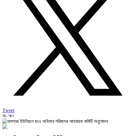
Tweet
অ-
অ+