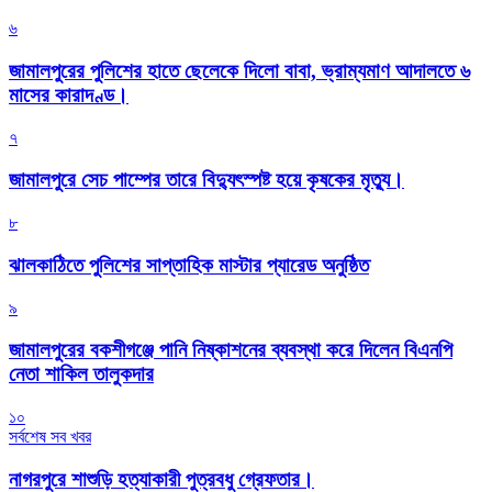
৬
জামালপুরের পুলিশের হাতে ছেলেকে দিলো বাবা, ভ্রাম্যমাণ আদালতে ৬
মাসের কারাদণ্ড।
৭
জামালপুরে সেচ পাম্পের তারে বিদ্যুৎস্পষ্ট হয়ে কৃষকের মৃত্যু।
৮
‎ঝালকাঠিতে পুলিশের সাপ্তাহিক মাস্টার প্যারেড অনুষ্ঠিত
৯
জামালপুরের বকশীগঞ্জে পানি নিষ্কাশনের ব্যবস্থা করে দিলেন বিএনপি
নেতা শাকিল তালুকদার
১০
সর্বশেষ সব খবর
নাগরপুরে শাশুড়ি হত্যাকারী পুত্রবধু গ্রেফতার।