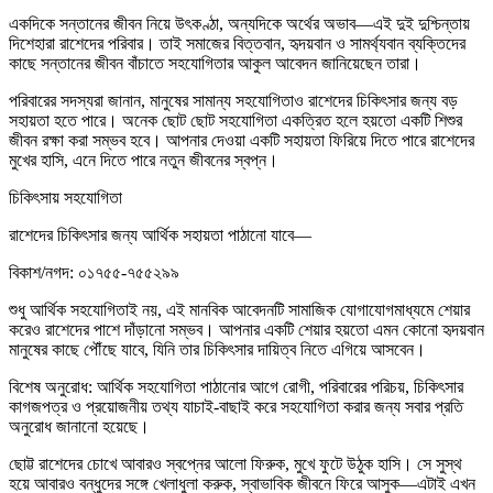
একদিকে সন্তানের জীবন নিয়ে উৎকণ্ঠা, অন্যদিকে অর্থের অভাব—এই দুই দুশ্চিন্তায়
দিশেহারা রাশেদের পরিবার। তাই সমাজের বিত্তবান, হৃদয়বান ও সামর্থ্যবান ব্যক্তিদের
কাছে সন্তানের জীবন বাঁচাতে সহযোগিতার আকুল আবেদন জানিয়েছেন তারা।
পরিবারের সদস্যরা জানান, মানুষের সামান্য সহযোগিতাও রাশেদের চিকিৎসার জন্য বড়
সহায়তা হতে পারে। অনেক ছোট ছোট সহযোগিতা একত্রিত হলে হয়তো একটি শিশুর
জীবন রক্ষা করা সম্ভব হবে। আপনার দেওয়া একটি সহায়তা ফিরিয়ে দিতে পারে রাশেদের
মুখের হাসি, এনে দিতে পারে নতুন জীবনের স্বপ্ন।
চিকিৎসায় সহযোগিতা
রাশেদের চিকিৎসার জন্য আর্থিক সহায়তা পাঠানো যাবে—
বিকাশ/নগদ: ০১৭৫৫-৭৫৫২৯৯
শুধু আর্থিক সহযোগিতাই নয়, এই মানবিক আবেদনটি সামাজিক যোগাযোগমাধ্যমে শেয়ার
করেও রাশেদের পাশে দাঁড়ানো সম্ভব। আপনার একটি শেয়ার হয়তো এমন কোনো হৃদয়বান
মানুষের কাছে পৌঁছে যাবে, যিনি তার চিকিৎসার দায়িত্ব নিতে এগিয়ে আসবেন।
বিশেষ অনুরোধ: আর্থিক সহযোগিতা পাঠানোর আগে রোগী, পরিবারের পরিচয়, চিকিৎসার
কাগজপত্র ও প্রয়োজনীয় তথ্য যাচাই-বাছাই করে সহযোগিতা করার জন্য সবার প্রতি
অনুরোধ জানানো হয়েছে।
ছোট্ট রাশেদের চোখে আবারও স্বপ্নের আলো ফিরুক, মুখে ফুটে উঠুক হাসি। সে সুস্থ
হয়ে আবারও বন্ধুদের সঙ্গে খেলাধুলা করুক, স্বাভাবিক জীবনে ফিরে আসুক—এটাই এখন