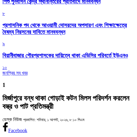
শিশু পুনর্বাসন কেন্দ্র স্থানান্তরের প্রতিবাদে মানববন্ধন
৮
প্রশাসনিক পদ থেকে আওয়ামী দোসরদের অপসারণ এবং শিক্ষাক্ষেত্রে
বৈষম্য নিরসনের দাবিতে মানববন্ধন
৯
বিয়ানীবাজার পৌরপ্রশাসকের দায়িত্বে থাকা এডিসির পরিবর্তে ইউএনও
১০
জনপ্রিয় সব খবর
1
মির্জাপুরে বন্ধ থাকা গোড়াই কটন মিলস পরিদর্শন করলেন
বস্ত্র ও পাট প্রতিমন্ত্রী
ডেস্ক নিউজ
প্রকাশিত: শনিবার, ১ আগস্ট, ২০২৬, ৮:১০ পিএম
Facebook