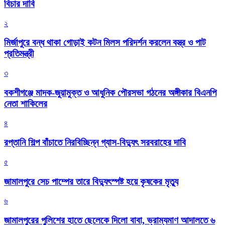
বিচার দাবি
২
মির্জাপুরে বন্ধ থাকা গোড়াই কটন মিলস পরিদর্শন করলেন বস্ত্র ও পাট
প্রতিমন্ত্রী
৩
বকশীগঞ্জে মাদক-জুয়ামুক্ত ও আধুনিক পৌরসভা গঠনের অঙ্গীকার বিএনপি
নেতা শাকিলের
৪
রপ্তানি শিল্প বাঁচাতে নিরবিচ্ছিন্ন গ্যাস-বিদ্যুৎ সরবরাহের দাবি
৫
জামালপুরে সেচ পাম্পের তারে বিদ্যুৎস্পষ্ট হয়ে কৃষকের মৃত্যু
৬
জামালপুরের পুলিশের হাতে ছেলেকে দিলো বাবা, ভ্রাম্যমাণ আদালতে ৬