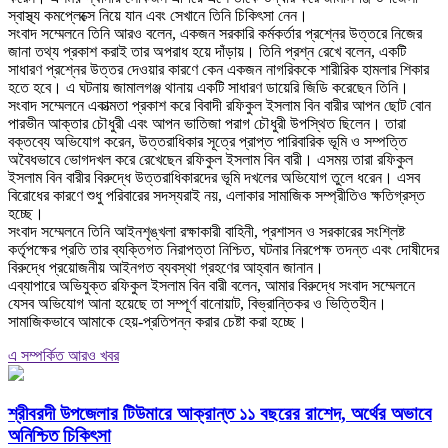
স্বাস্থ্য কমপ্লেক্সে নিয়ে যান এবং সেখানে তিনি চিকিৎসা নেন।
‎সংবাদ সম্মেলনে তিনি আরও বলেন, একজন সরকারি কর্মকর্তার প্রশ্নের উত্তরে নিজের
জানা তথ্য প্রকাশ করাই তার অপরাধ হয়ে দাঁড়ায়। তিনি প্রশ্ন রেখে বলেন, একটি
সাধারণ প্রশ্নের উত্তর দেওয়ার কারণে কেন একজন নাগরিককে শারীরিক হামলার শিকার
হতে হবে। এ ঘটনায় জামালগঞ্জ থানায় একটি সাধারণ ডায়েরি জিডি করেছেন তিনি।
‎সংবাদ সম্মেলনে একাত্মতা প্রকাশ করে বিবাদী রফিকুল ইসলাম বিন বারীর আপন ছোট বোন
পারভীন আক্তার চৌধুরী এবং আপন ভাতিজা পরাগ চৌধুরী উপস্থিত ছিলেন। তারা
বক্তব্যে অভিযোগ করেন, উত্তরাধিকার সূত্রে প্রাপ্ত পারিবারিক ভূমি ও সম্পত্তি
অবৈধভাবে ভোগদখল করে রেখেছেন রফিকুল ইসলাম বিন বারী। এসময় তারা রফিকুল
ইসলাম বিন বারীর বিরুদ্ধে উত্তরাধিকারদের ভূমি দখলের অভিযোগ তুলে ধরেন। এসব
বিরোধের কারণে শুধু পরিবারের সদস্যরাই নয়, এলাকার সামাজিক সম্প্রীতিও ক্ষতিগ্রস্ত
হচ্ছে।
‎সংবাদ সম্মেলনে তিনি আইনশৃঙ্খলা রক্ষাকারী বাহিনী, প্রশাসন ও সরকারের সংশ্লিষ্ট
কর্তৃপক্ষের প্রতি তার ব্যক্তিগত নিরাপত্তা নিশ্চিত, ঘটনার নিরপেক্ষ তদন্ত এবং দোষীদের
বিরুদ্ধে প্রয়োজনীয় আইনগত ব্যবস্থা গ্রহণের আহ্বান জানান।
‎এব্যাপারে অভিযুক্ত রফিকুল ইসলাম বিন বারী বলেন, আমার বিরুদ্ধে সংবাদ সম্মেলনে
যেসব অভিযোগ আনা হয়েছে তা সম্পূর্ণ বানোয়াট, বিভ্রান্তিকর ও ভিত্তিহীন।
সামাজিকভাবে আমাকে হেয়-প্রতিপন্ন করার চেষ্টা করা হচ্ছে।
এ সম্পর্কিত আরও খবর
শ্রীবরদী উপজেলার টিউমারে আক্রান্ত ১১ বছরের রাশেদ, অর্থের অভাবে
অনিশ্চিত চিকিৎসা