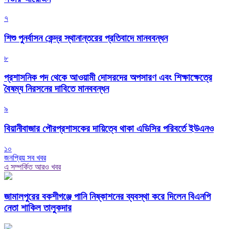
৭
শিশু পুনর্বাসন কেন্দ্র স্থানান্তরের প্রতিবাদে মানববন্ধন
৮
প্রশাসনিক পদ থেকে আওয়ামী দোসরদের অপসারণ এবং শিক্ষাক্ষেত্রে
বৈষম্য নিরসনের দাবিতে মানববন্ধন
৯
বিয়ানীবাজার পৌরপ্রশাসকের দায়িত্বে থাকা এডিসির পরিবর্তে ইউএনও
১০
জনপ্রিয় সব খবর
এ সম্পর্কিত আরও খবর
জামালপুরের বকশীগঞ্জে পানি নিষ্কাশনের ব্যবস্থা করে দিলেন বিএনপি
নেতা শাকিল তালুকদার