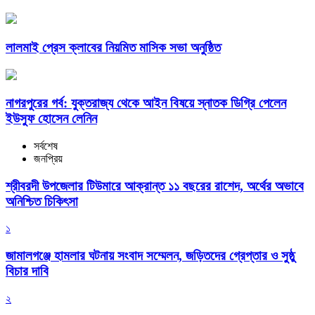
লালমাই প্রেস ক্লাবের নিয়মিত মাসিক সভা অনুষ্ঠিত
নাগরপুরের গর্ব: যুক্তরাজ্য থেকে আইন বিষয়ে স্নাতক ডিগ্রি পেলেন
ইউসুফ হোসেন লেনিন
সর্বশেষ
জনপ্রিয়
শ্রীবরদী উপজেলার টিউমারে আক্রান্ত ১১ বছরের রাশেদ, অর্থের অভাবে
অনিশ্চিত চিকিৎসা
১
জামালগঞ্জে হামলার ঘটনায় সংবাদ সম্মেলন, জড়িতদের গ্রেপ্তার ও সুষ্ঠু
বিচার দাবি
২