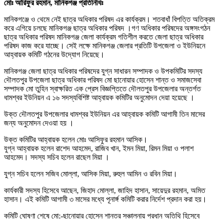
মোঃ আরিফুর রহমান, মানিকগঞ্জ প্রতিনিধিঃ
মানিকগঞ্জে ও থেমে নেই ছাত্র অধিকার পরিষদ এর কার্যক্রম। শতবাধাঁ বিপত্তি অতিক্রম
করে এগিয়ে চলছে মানিকগঞ্জ ছাত্র অধিকার পরিষদ ।গণ অধিকার পরিষদের অঙ্গসংগঠন
ছাত্র অধিকার পরিষদ মানিকগঞ্জ জেলা কার্যক্রম গতিশীল করতে জেলা ছাত্র অধিকার
পরিষদ কাজ করে যাচ্ছে। সেই লক্ষে মানিকগঞ্জ জেলার প্রতিটি উপজেলা ও ইউনিয়নে
আহ্বায়ক কমিটি গঠনের উদ্যোগ নিয়েছে।
মানিকগঞ্জ জেলা ছাত্র অধিকার পরিষদের যুগ্ন সাধারন সম্পাদক ও উপকমিটির সদস্য
দৌলতপুর উপজেলা ছাত্র অধিকার পরিষদ মো ছানোয়ার হোসেন শান্ত ও সমাজসেবা
সম্পাদক মো তুহিন স্বাক্ষরিত এক প্রেস বিজ্ঞপ্তিতে দৌলতপুর উপজেলার অন্তর্গত
ধামশ্বর ইউনিয়ন এ ১৬ সদস্যবিশিষ্ট আহ্বায়ক কমিটির অনুমোদন দেয়া হয়েছে ।
উক্ত দৌলতপুর উপজেলার ধামশ্বর ইউনিয়ন এর আহ্বায়ক কমিটি আগামী তিন মাসের
জন্য অনুমোদন দেওয়া হয় ।
উক্ত কমিটির আহ্বায়ক হলেন মোঃ আসিফুর রহমান আসিক।
যুগ্ন আহ্বায়ক হলেন রাশেদ আহমেদ, রাজিব খান, ইমন মিয়া, রিমন মিয়া ও পলাশ
আহমেদ। সদস্য সচিব হলেন রাছেল মিয়া ।
যুগ্ন সচিব হলেন সজিব মোল্লা, আসিক মিয়া, রুহুল আমিন ও রবিন মিয়া।
কার্যকারী সদস্য হিসেবে আছেন, জিহাদ মোল্লা, জাহিদ হাসান, সায়েদুর রহমান, অমিত
হাসান। এই কমিটি আগামী ৩ মাসের মধ্যে পূনার্ঙ্গ কমিটি করার নির্দেশ প্রদান করা হয়।
কমিটি ঘোষণা শেষে মো:-ছানোয়ার হোসেন শান্তর সঞ্চালনায় প্রধান অতিথি হিসেবে