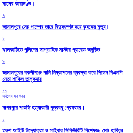
মাসের কারাদণ্ড।
৭
জামালপুরে সেচ পাম্পের তারে বিদ্যুৎস্পষ্ট হয়ে কৃষকের মৃত্যু।
৮
‎ঝালকাঠিতে পুলিশের সাপ্তাহিক মাস্টার প্যারেড অনুষ্ঠিত
৯
জামালপুরের বকশীগঞ্জে পানি নিষ্কাশনের ব্যবস্থা করে দিলেন বিএনপি
নেতা শাকিল তালুকদার
১০
সর্বশেষ সব খবর
নাগরপুরে শাশুড়ি হত্যাকারী পুত্রবধু গ্রেফতার।
১
তরুণ আইটি উদ্যোক্তা ও সাইবার সিকিউরিটি বিশেষজ্ঞ: মোঃ হাবিবুর