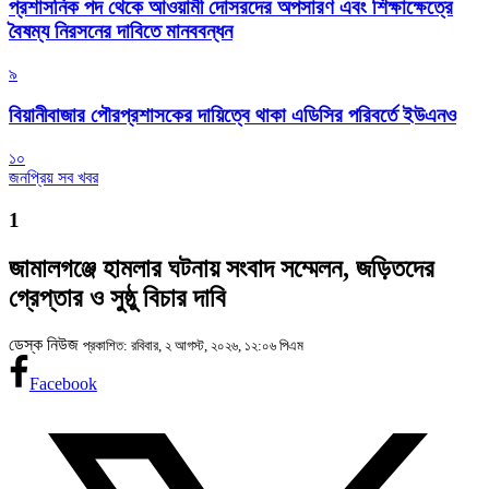
প্রশাসনিক পদ থেকে আওয়ামী দোসরদের অপসারণ এবং শিক্ষাক্ষেত্রে
বৈষম্য নিরসনের দাবিতে মানববন্ধন
৯
বিয়ানীবাজার পৌরপ্রশাসকের দায়িত্বে থাকা এডিসির পরিবর্তে ইউএনও
১০
জনপ্রিয় সব খবর
1
জামালগঞ্জে হামলার ঘটনায় সংবাদ সম্মেলন, জড়িতদের
গ্রেপ্তার ও সুষ্ঠু বিচার দাবি
ডেস্ক নিউজ
প্রকাশিত: রবিবার, ২ আগস্ট, ২০২৬, ১২:০৬ পিএম
Facebook