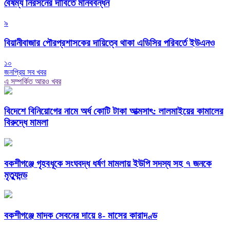
বৈষম্য নিরসনের দাবিতে মানববন্ধন
৯
বিয়ানীবাজার পৌরপ্রশাসকের দায়িত্বে থাকা এডিসির পরিবর্তে ইউএনও
১০
জনপ্রিয় সব খবর
এ সম্পর্কিত আরও খবর
বিদেশে বিনিয়োগের নামে অর্ধ কোটি টাকা আত্মসাৎ: লালমাইয়ের কামালের
বিরুদ্ধে মামলা
বকশীগঞ্জে গৃহবধূকে সংঘবদ্ধ ধর্ষণ মামলায় ইউপি সদস্য সহ ৭ জনকে
মৃত্যুদন্ড
বকশীগঞ্জে মাদক সেবনের দায়ে ৪- মাসের কারাদণ্ড