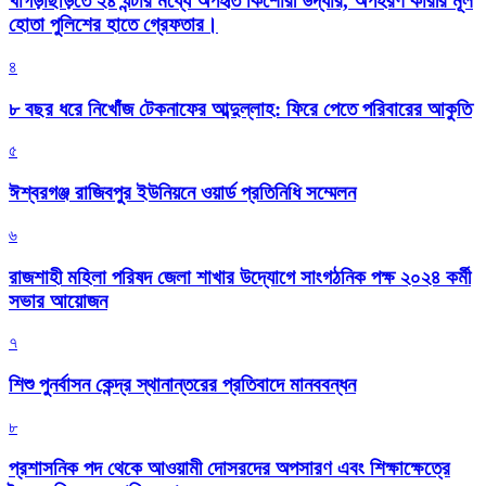
খাগড়াছড়িতে ২৪ ঘন্টার মধ্যে অপহৃত কিশোরী উদ্ধার, অপহরণ কারীর মূল
হোতা পুলিশের হাতে গ্রেফতার।
৪
৮ বছর ধরে নিখোঁজ টেকনাফের আব্দুল্লাহ: ফিরে পেতে পরিবারের আকুতি
৫
ঈশ্বরগঞ্জ রাজিবপুর ইউনিয়নে ওয়ার্ড প্রতিনিধি সম্মেলন
৬
রাজশাহী মহিলা পরিষদ জেলা শাখার উদ্যোগে সাংগঠনিক পক্ষ ২০২৪ কর্মী
সভার আয়োজন
৭
শিশু পুনর্বাসন কেন্দ্র স্থানান্তরের প্রতিবাদে মানববন্ধন
৮
প্রশাসনিক পদ থেকে আওয়ামী দোসরদের অপসারণ এবং শিক্ষাক্ষেত্রে