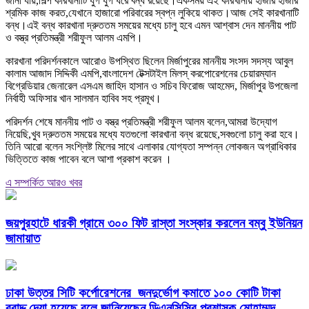
জানা যায়,শিল্প কারখানাটি যুগ যুগ ধরে বন্ধ রয়েছে।একসময় এই কারখানায় হাজার হাজার
শ্রমিক কাজ করত,যেখানে হাজারো পরিবারের স্বপ্ন লুকিয়ে থাকত।আজ সেই কারখানাটি
বন্ধ।এই বন্ধ কারখানা দ্রুততম সময়ের মধ্যে চালু হবে এমন আশ্বাস দেন মাননীয় পাট
ও বস্ত্র প্রতিমন্ত্রী শরীফুল আলম এমপি।
কারখানা পরিদর্শনকালে আরোও উপস্থিত ছিলেন মির্জাপুরের মাননীয় সংসদ সদস্য আবুল
কালাম আজাদ সিদ্দিকী এমপি,বাংলাদেশ টেক্সটাইল মিলস্ করপোরেশনের চেয়ারম্যান
বিগ্রেডিয়ার জেনারেল এসএম জাহিদ হাসান ও সচিব ফিরোজ আহমেদ, মির্জাপুর উপজেলা
নির্বাহী অফিসার খান সালমান হাবিব সহ প্রমূখ।
পরিদর্শন শেষে মাননীয় পাট ও বস্ত্র প্রতিমন্ত্রী শরীফুল আলম বলেন,আমরা উদ্যোগ
নিয়েছি,খুব দ্রুততম সময়ের মধ্যে যতগুলো কারখানা বন্ধ রয়েছে,সবগুলো চালু করা হবে।
তিনি আরো বলেন সংশ্লিষ্ট মিলের সাথে এলাকার যোগ্যতা সম্পন্ন লোকজন অগ্রাধিকার
ভিত্তিতে কাজ পাবেন বলে আশা প্রকাশ করেন ।
এ সম্পর্কিত আরও খবর
জয়পুরহাটে ধারকী গ্রামে ৩০০ ফিট রাস্তা সংস্কার করলেন বম্বু ইউনিয়ন
জামায়াত
ঢাকা উত্তর সিটি কর্পোরেশনের জনদুর্ভোগ কমাতে ১০০ কোটি টাকা
বরাদ্দ দেয়া হয়েছে বলে জানিয়েছেন ডিএনসিসির প্রশাসক মোহাম্মদ