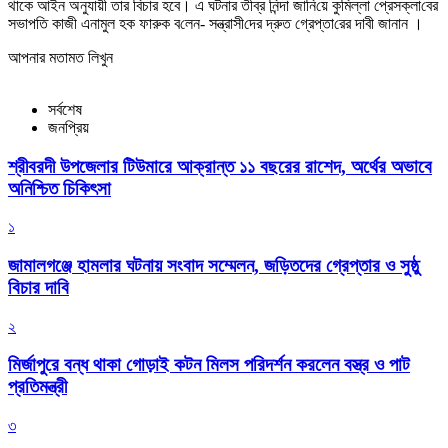
থাকে আইন অনুযায়ী তার বিচার হবে। এ ঘটনার তীব্র নিন্দা জা‌নি‌য়ে কু‌মিল্লা প্রেসক্লা‌বের
সভাপ‌তি কাজী এনামুল হক ফারুক ব‌লেন- সন্ত্রাসী‌দের দ্রুত গ্রেপ্তা‌রের দাবী জানান ।
আপনার মতামত লিখুন
সর্বশেষ
জনপ্রিয়
শ্রীবরদী উপজেলার টিউমারে আক্রান্ত ১১ বছরের রাশেদ, অর্থের অভাবে
অনিশ্চিত চিকিৎসা
১
জামালগঞ্জে হামলার ঘটনায় সংবাদ সম্মেলন, জড়িতদের গ্রেপ্তার ও সুষ্ঠু
বিচার দাবি
২
মির্জাপুরে বন্ধ থাকা গোড়াই কটন মিলস পরিদর্শন করলেন বস্ত্র ও পাট
প্রতিমন্ত্রী
৩