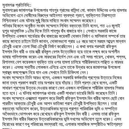
‎সুনামগঞ্জ প্রতিনিধি::
‎সুনামগঞ্জের জামালগঞ্জ উপজেলার শাহপুর গ্রামের বাসিন্দা মো. কামাল উদ্দিনের ওপর হামলার
অভিযোগ এনে দোষীদের বিরুদ্ধে আইনগত ব্যবস্থা গ্রহণ, ব্যক্তিগত নিরাপত্তা
নিশ্চিতকরণ এবং ঘটনার সুষ্ঠু বিচার দাবিতে সংবাদ সম্মেলন করেছেন।
‎শনিবার বিকেলে অনুষ্ঠিত সংবাদ সম্মেলনে লিখিত বক্তব্যে তিনি বলেন, গত ২৩ জুলাই
দুপুর আনুমানিক ১২টার দিকে তিনি শাহপুর বাঁধ বাজারে যান। সেখানে সরকারি কাজে
উপস্থিত একজন সার্ভেয়ার বাঁধ বাজারের কয়েকটি দোকান নির্মাণ ও মালিকানা সম্পর্কে তার
কাছে জানতে চাইলে তিনি জানান, দোকানগুলো প্রায় ২৫ বছর আগে মরহুম আব্দুল মান্নান
চৌধুরী ওরফে তেলা মিয়া চৌধুরী নির্মাণ করেছিলেন। এ কথা বলার পরপরই রফিকুল
ইসলাম বিন বারী ও তার স্ত্রী রবিকুল বেগম উত্তেজিত হয়ে তাকে লক্ষ্য করে অশালীন
ভাষায় গালিগালাজ করেন এবং মারধরের নির্দেশ দেন এবং ওই সময় পায়েল, খোকন, পল্লব,
রিগানসহ বেশ কয়েকজন ব্যক্তি তার ওপর হামলা চালিয়ে শারীরিকভাবে লাঞ্ছিত ও মারধর
করেন। এসময় স্থানীয় লোকজন এগিয়ে এসে তাকে উদ্ধার করে জামালগঞ্জ উপজেলা
স্বাস্থ্য কমপ্লেক্সে নিয়ে যান এবং সেখানে তিনি চিকিৎসা নেন।
‎সংবাদ সম্মেলনে তিনি আরও বলেন, একজন সরকারি কর্মকর্তার প্রশ্নের উত্তরে নিজের
জানা তথ্য প্রকাশ করাই তার অপরাধ হয়ে দাঁড়ায়। তিনি প্রশ্ন রেখে বলেন, একটি
সাধারণ প্রশ্নের উত্তর দেওয়ার কারণে কেন একজন নাগরিককে শারীরিক হামলার শিকার
হতে হবে। এ ঘটনায় জামালগঞ্জ থানায় একটি সাধারণ ডায়েরি জিডি করেছেন তিনি।
‎সংবাদ সম্মেলনে একাত্মতা প্রকাশ করে বিবাদী রফিকুল ইসলাম বিন বারীর আপন ছোট বোন
পারভীন আক্তার চৌধুরী এবং আপন ভাতিজা পরাগ চৌধুরী উপস্থিত ছিলেন। তারা
বক্তব্যে অভিযোগ করেন, উত্তরাধিকার সূত্রে প্রাপ্ত পারিবারিক ভূমি ও সম্পত্তি
অবৈধভাবে ভোগদখল করে রেখেছেন রফিকুল ইসলাম বিন বারী। এসময় তারা রফিকুল
ইসলাম বিন বারীর বিরুদ্ধে উত্তরাধিকারদের ভূমি দখলের অভিযোগ তুলে ধরেন। এসব
বিরোধের কারণে শুধু পরিবারের সদস্যরাই নয়, এলাকার সামাজিক সম্প্রীতিও ক্ষতিগ্রস্ত