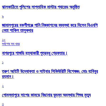
‎ঝালকাঠিতে পুলিশের সাপ্তাহিক মাস্টার প্যারেড অনুষ্ঠিত
৯
জামালপুরের বকশীগঞ্জে পানি নিষ্কাশনের ব্যবস্থা করে দিলেন বিএনপি
নেতা শাকিল তালুকদার
১০
সর্বশেষ সব খবর
নাগরপুরে শাশুড়ি হত্যাকারী পুত্রবধু গ্রেফতার।
১
তরুণ আইটি উদ্যোক্তা ও সাইবার সিকিউরিটি বিশেষজ্ঞ: মোঃ হাবিবুর
রহমান।
২
গোমস্তাপুরে সাপের কামড়ে বিছানায় ঘুমন্ত অবস্থায় শিশুর মৃত্যু
৩