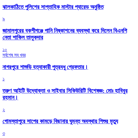
‎ঝালকাঠিতে পুলিশের সাপ্তাহিক মাস্টার প্যারেড অনুষ্ঠিত
৯
জামালপুরের বকশীগঞ্জে পানি নিষ্কাশনের ব্যবস্থা করে দিলেন বিএনপি
নেতা শাকিল তালুকদার
১০
সর্বশেষ সব খবর
নাগরপুরে শাশুড়ি হত্যাকারী পুত্রবধু গ্রেফতার।
১
তরুণ আইটি উদ্যোক্তা ও সাইবার সিকিউরিটি বিশেষজ্ঞ: মোঃ হাবিবুর
রহমান।
২
গোমস্তাপুরে সাপের কামড়ে বিছানায় ঘুমন্ত অবস্থায় শিশুর মৃত্যু
৩