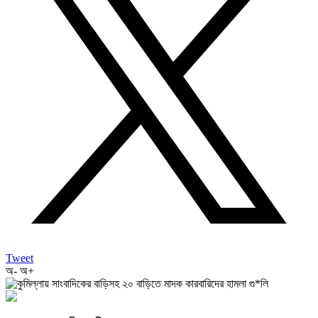
Tweet
অ-
অ+