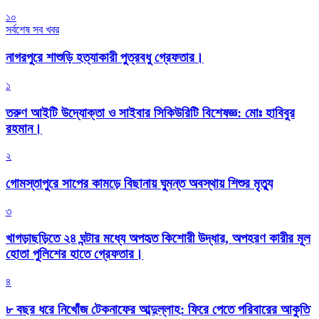
১০
সর্বশেষ সব খবর
নাগরপুরে শাশুড়ি হত্যাকারী পুত্রবধু গ্রেফতার।
১
তরুণ আইটি উদ্যোক্তা ও সাইবার সিকিউরিটি বিশেষজ্ঞ: মোঃ হাবিবুর
রহমান।
২
গোমস্তাপুরে সাপের কামড়ে বিছানায় ঘুমন্ত অবস্থায় শিশুর মৃত্যু
৩
খাগড়াছড়িতে ২৪ ঘন্টার মধ্যে অপহৃত কিশোরী উদ্ধার, অপহরণ কারীর মূল
হোতা পুলিশের হাতে গ্রেফতার।
৪
৮ বছর ধরে নিখোঁজ টেকনাফের আব্দুল্লাহ: ফিরে পেতে পরিবারের আকুতি