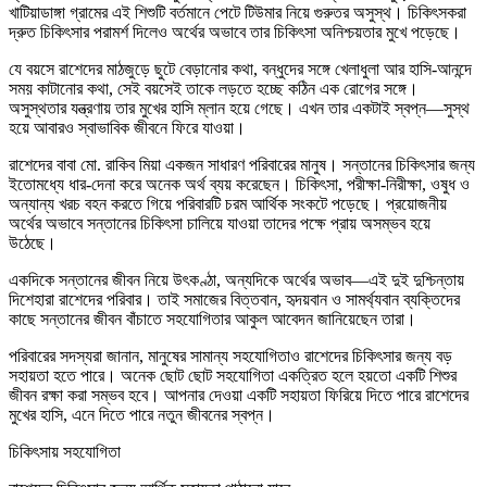
খাটিয়াডাঙ্গা গ্রামের এই শিশুটি বর্তমানে পেটে টিউমার নিয়ে গুরুতর অসুস্থ। চিকিৎসকরা
দ্রুত চিকিৎসার পরামর্শ দিলেও অর্থের অভাবে তার চিকিৎসা অনিশ্চয়তার মুখে পড়েছে।
যে বয়সে রাশেদের মাঠজুড়ে ছুটে বেড়ানোর কথা, বন্ধুদের সঙ্গে খেলাধুলা আর হাসি-আনন্দে
সময় কাটানোর কথা, সেই বয়সেই তাকে লড়তে হচ্ছে কঠিন এক রোগের সঙ্গে।
অসুস্থতার যন্ত্রণায় তার মুখের হাসি ম্লান হয়ে গেছে। এখন তার একটাই স্বপ্ন—সুস্থ
হয়ে আবারও স্বাভাবিক জীবনে ফিরে যাওয়া।
রাশেদের বাবা মো. রাকিব মিয়া একজন সাধারণ পরিবারের মানুষ। সন্তানের চিকিৎসার জন্য
ইতোমধ্যে ধার-দেনা করে অনেক অর্থ ব্যয় করেছেন। চিকিৎসা, পরীক্ষা-নিরীক্ষা, ওষুধ ও
অন্যান্য খরচ বহন করতে গিয়ে পরিবারটি চরম আর্থিক সংকটে পড়েছে। প্রয়োজনীয়
অর্থের অভাবে সন্তানের চিকিৎসা চালিয়ে যাওয়া তাদের পক্ষে প্রায় অসম্ভব হয়ে
উঠেছে।
একদিকে সন্তানের জীবন নিয়ে উৎকণ্ঠা, অন্যদিকে অর্থের অভাব—এই দুই দুশ্চিন্তায়
দিশেহারা রাশেদের পরিবার। তাই সমাজের বিত্তবান, হৃদয়বান ও সামর্থ্যবান ব্যক্তিদের
কাছে সন্তানের জীবন বাঁচাতে সহযোগিতার আকুল আবেদন জানিয়েছেন তারা।
পরিবারের সদস্যরা জানান, মানুষের সামান্য সহযোগিতাও রাশেদের চিকিৎসার জন্য বড়
সহায়তা হতে পারে। অনেক ছোট ছোট সহযোগিতা একত্রিত হলে হয়তো একটি শিশুর
জীবন রক্ষা করা সম্ভব হবে। আপনার দেওয়া একটি সহায়তা ফিরিয়ে দিতে পারে রাশেদের
মুখের হাসি, এনে দিতে পারে নতুন জীবনের স্বপ্ন।
চিকিৎসায় সহযোগিতা