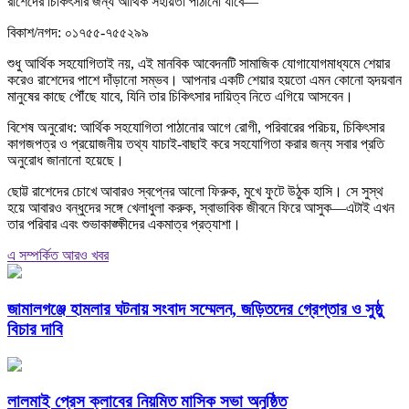
রাশেদের চিকিৎসার জন্য আর্থিক সহায়তা পাঠানো যাবে—
বিকাশ/নগদ: ০১৭৫৫-৭৫৫২৯৯
শুধু আর্থিক সহযোগিতাই নয়, এই মানবিক আবেদনটি সামাজিক যোগাযোগমাধ্যমে শেয়ার
করেও রাশেদের পাশে দাঁড়ানো সম্ভব। আপনার একটি শেয়ার হয়তো এমন কোনো হৃদয়বান
মানুষের কাছে পৌঁছে যাবে, যিনি তার চিকিৎসার দায়িত্ব নিতে এগিয়ে আসবেন।
বিশেষ অনুরোধ: আর্থিক সহযোগিতা পাঠানোর আগে রোগী, পরিবারের পরিচয়, চিকিৎসার
কাগজপত্র ও প্রয়োজনীয় তথ্য যাচাই-বাছাই করে সহযোগিতা করার জন্য সবার প্রতি
অনুরোধ জানানো হয়েছে।
ছোট্ট রাশেদের চোখে আবারও স্বপ্নের আলো ফিরুক, মুখে ফুটে উঠুক হাসি। সে সুস্থ
হয়ে আবারও বন্ধুদের সঙ্গে খেলাধুলা করুক, স্বাভাবিক জীবনে ফিরে আসুক—এটাই এখন
তার পরিবার এবং শুভাকাঙ্ক্ষীদের একমাত্র প্রত্যাশা।
এ সম্পর্কিত আরও খবর
জামালগঞ্জে হামলার ঘটনায় সংবাদ সম্মেলন, জড়িতদের গ্রেপ্তার ও সুষ্ঠু
বিচার দাবি
লালমাই প্রেস ক্লাবের নিয়মিত মাসিক সভা অনুষ্ঠিত