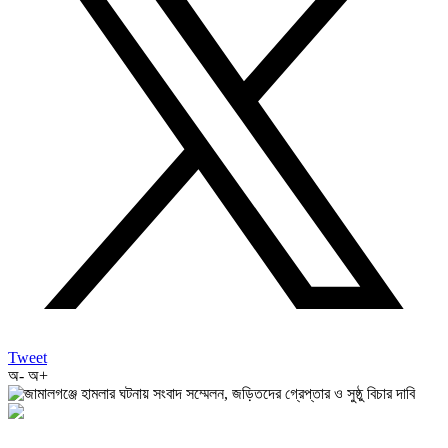
Tweet
অ-
অ+