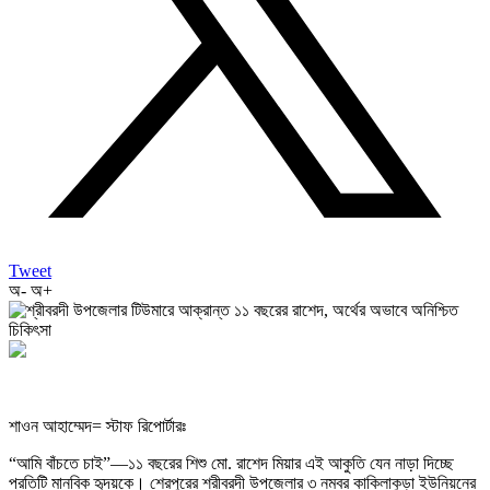
Tweet
অ-
অ+
শাওন আহাম্মেদ= স্টাফ রিপোর্টারঃ
“আমি বাঁচতে চাই”—১১ বছরের শিশু মো. রাশেদ মিয়ার এই আকুতি যেন নাড়া দিচ্ছে
প্রতিটি মানবিক হৃদয়কে। শেরপুরের শ্রীবরদী উপজেলার ৩ নম্বর কাকিলাকুড়া ইউনিয়নের