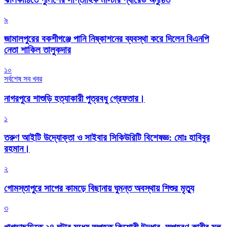
৯
জামালপুরের বকশীগঞ্জে পানি নিষ্কাশনের ব্যবস্থা করে দিলেন বিএনপি
নেতা শাকিল তালুকদার
১০
সর্বশেষ সব খবর
নাগরপুরে শাশুড়ি হত্যাকারী পুত্রবধু গ্রেফতার।
১
তরুণ আইটি উদ্যোক্তা ও সাইবার সিকিউরিটি বিশেষজ্ঞ: মোঃ হাবিবুর
রহমান।
২
গোমস্তাপুরে সাপের কামড়ে বিছানায় ঘুমন্ত অবস্থায় শিশুর মৃত্যু
৩