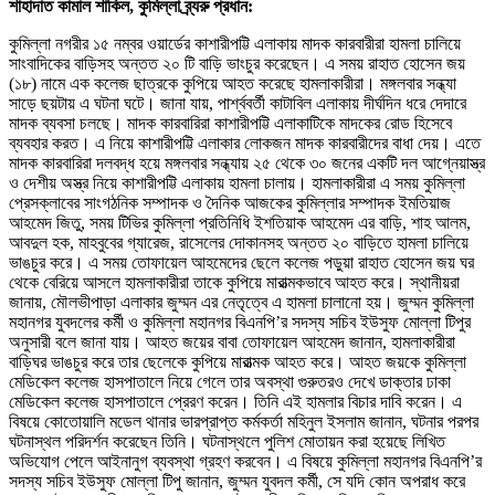
শাহাদাত কামাল শাকিল, কুমিল্লা ব্র্যরু প্রধান:
কুমিল্লা নগরীর ১৫ নম্বর ওয়ার্ডের কাশারীপট্টি এলাকায় মাদক কারবারীরা হামলা চালিয়ে
সাংবাদিকের বাড়িসহ অন্তত ২০ টি বাড়ি ভাংচুর করেছেন। এ সময় রাহাত হোসেন জয়
(১৮) নামে এক কলেজ ছাত্রকে কুপিয়ে আহত করেছে হামলাকারীরা। মঙ্গলবার সন্ধ্যা
সাড়ে ছয়টায় এ ঘটনা ঘটে। জানা যায়, পার্শ্ববর্তী কাটাবিল এলাকায় দীর্ঘদিন ধরে দেদারে
মাদক ব্যবসা চলছে। মাদক কারবারিরা কাশারীপট্টি এলাকাটিকে মাদকের রোড হিসেবে
ব্যবহার করত। এ নিয়ে কাশারীপট্টি এলাকার লোকজন মাদক কারবারীদের বাধা দেয়। এতে
মাদক কারবারিরা দলবদ্ধ হয়ে মঙ্গলবার সন্ধ্যায় ২৫ থেকে ৩০ জনের একটি দল আগ্নেয়াস্ত্র
ও দেশীয় অস্ত্র নিয়ে কাশারীপট্টি এলাকায় হামলা চালায়। হামলাকারীরা এ সময় কুমিল্লা
প্রেসক্লাবের সাংগঠনিক সম্পাদক ও দৈনিক আজকের কুমিল্লার সম্পাদক ইমতিয়াজ
আহমেদ জিতু, সময় টিভির কুমিল্লা প্রতিনিধি ইশতিয়াক আহমেদ এর বাড়ি, শাহ আলম,
আবদুল হক, মাহবুবের গ্যারেজ, রাসেলের দোকানসহ অন্তত ২০ বাড়িতে হামলা চালিয়ে
ভাঙচুর করে। এ সময় তোফায়েল আহমেদের ছেলে কলেজ পড়ুয়া রাহাত হোসেন জয় ঘর
থেকে বেরিয়ে আসলে হামলাকারীরা তাকে কুপিয়ে মারাত্মকভাবে আহত করে। স্থানীয়রা
জানায়, মৌলভীপাড়া এলাকার জুম্মন এর নেতৃত্বে এ হামলা চালানো হয়। জুম্মন কুমিল্লা
মহানগর যুবদলের কর্মী ও কুমিল্লা মহানগর বিএনপি’র সদস্য সচিব ইউসুফ মোল্লা টিপুর
অনুসারী বলে জানা যায়। আহত জয়ের বাবা তোফায়েল আহমেদ জানান, হামলাকারীরা
বাড়িঘর ভাঙচুর করে তার ছেলেকে কুপিয়ে মারাত্মক আহত করে। আহত জয়কে কুমিল্লা
মেডিকেল কলেজ হাসপাতালে নিয়ে গেলে তার অবস্থা গুরুতরও দেখে ডাক্তার ঢাকা
মেডিকেল কলেজ হাসপাতালে প্রেরণ করেন। তিনি এই হামলার বিচার দাবি করেন। এ
বিষয়ে কোতোয়ালি মডেল থানার ভারপ্রাপ্ত কর্মকর্তা মহিনুল ইসলাম জানান, ঘটনার পরপর
ঘটনাস্থল পরিদর্শন করেছেন তিনি। ঘটনাস্থলে পুলিশ মোতায়ন করা হয়েছে লিখিত
অভিযোগ পেলে আইনানুগ ব্যবস্থা গ্রহণ করবেন। এ বিষয়ে কুমিল্লা মহানগর বিএনপি’র
সদস্য সচিব ইউসুফ মোল্লা টিপু জানান, জুম্মন যুবদল কর্মী, সে যদি কোন অপরাধ করে