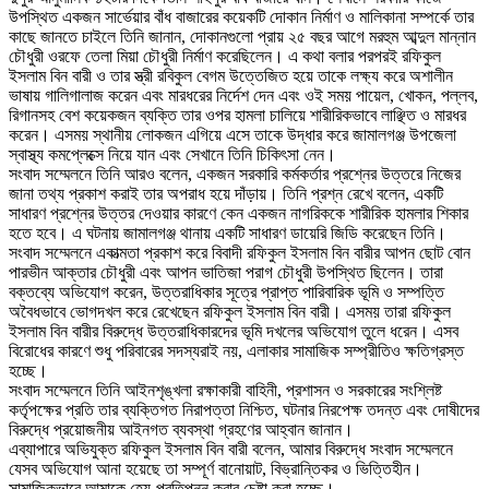
উপস্থিত একজন সার্ভেয়ার বাঁধ বাজারের কয়েকটি দোকান নির্মাণ ও মালিকানা সম্পর্কে তার
কাছে জানতে চাইলে তিনি জানান, দোকানগুলো প্রায় ২৫ বছর আগে মরহুম আব্দুল মান্নান
চৌধুরী ওরফে তেলা মিয়া চৌধুরী নির্মাণ করেছিলেন। এ কথা বলার পরপরই রফিকুল
ইসলাম বিন বারী ও তার স্ত্রী রবিকুল বেগম উত্তেজিত হয়ে তাকে লক্ষ্য করে অশালীন
ভাষায় গালিগালাজ করেন এবং মারধরের নির্দেশ দেন এবং ওই সময় পায়েল, খোকন, পল্লব,
রিগানসহ বেশ কয়েকজন ব্যক্তি তার ওপর হামলা চালিয়ে শারীরিকভাবে লাঞ্ছিত ও মারধর
করেন। এসময় স্থানীয় লোকজন এগিয়ে এসে তাকে উদ্ধার করে জামালগঞ্জ উপজেলা
স্বাস্থ্য কমপ্লেক্সে নিয়ে যান এবং সেখানে তিনি চিকিৎসা নেন।
‎সংবাদ সম্মেলনে তিনি আরও বলেন, একজন সরকারি কর্মকর্তার প্রশ্নের উত্তরে নিজের
জানা তথ্য প্রকাশ করাই তার অপরাধ হয়ে দাঁড়ায়। তিনি প্রশ্ন রেখে বলেন, একটি
সাধারণ প্রশ্নের উত্তর দেওয়ার কারণে কেন একজন নাগরিককে শারীরিক হামলার শিকার
হতে হবে। এ ঘটনায় জামালগঞ্জ থানায় একটি সাধারণ ডায়েরি জিডি করেছেন তিনি।
‎সংবাদ সম্মেলনে একাত্মতা প্রকাশ করে বিবাদী রফিকুল ইসলাম বিন বারীর আপন ছোট বোন
পারভীন আক্তার চৌধুরী এবং আপন ভাতিজা পরাগ চৌধুরী উপস্থিত ছিলেন। তারা
বক্তব্যে অভিযোগ করেন, উত্তরাধিকার সূত্রে প্রাপ্ত পারিবারিক ভূমি ও সম্পত্তি
অবৈধভাবে ভোগদখল করে রেখেছেন রফিকুল ইসলাম বিন বারী। এসময় তারা রফিকুল
ইসলাম বিন বারীর বিরুদ্ধে উত্তরাধিকারদের ভূমি দখলের অভিযোগ তুলে ধরেন। এসব
বিরোধের কারণে শুধু পরিবারের সদস্যরাই নয়, এলাকার সামাজিক সম্প্রীতিও ক্ষতিগ্রস্ত
হচ্ছে।
‎সংবাদ সম্মেলনে তিনি আইনশৃঙ্খলা রক্ষাকারী বাহিনী, প্রশাসন ও সরকারের সংশ্লিষ্ট
কর্তৃপক্ষের প্রতি তার ব্যক্তিগত নিরাপত্তা নিশ্চিত, ঘটনার নিরপেক্ষ তদন্ত এবং দোষীদের
বিরুদ্ধে প্রয়োজনীয় আইনগত ব্যবস্থা গ্রহণের আহ্বান জানান।
‎এব্যাপারে অভিযুক্ত রফিকুল ইসলাম বিন বারী বলেন, আমার বিরুদ্ধে সংবাদ সম্মেলনে
যেসব অভিযোগ আনা হয়েছে তা সম্পূর্ণ বানোয়াট, বিভ্রান্তিকর ও ভিত্তিহীন।
সামাজিকভাবে আমাকে হেয়-প্রতিপন্ন করার চেষ্টা করা হচ্ছে।