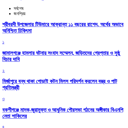
সর্বশেষ
জনপ্রিয়
শ্রীবরদী উপজেলার টিউমারে আক্রান্ত ১১ বছরের রাশেদ, অর্থের অভাবে
অনিশ্চিত চিকিৎসা
১
জামালগঞ্জে হামলার ঘটনায় সংবাদ সম্মেলন, জড়িতদের গ্রেপ্তার ও সুষ্ঠু
বিচার দাবি
২
মির্জাপুরে বন্ধ থাকা গোড়াই কটন মিলস পরিদর্শন করলেন বস্ত্র ও পাট
প্রতিমন্ত্রী
৩
বকশীগঞ্জে মাদক-জুয়ামুক্ত ও আধুনিক পৌরসভা গঠনের অঙ্গীকার বিএনপি
নেতা শাকিলের
৪