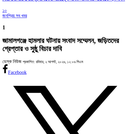
১০
জনপ্রিয় সব খবর
1
জামালগঞ্জে হামলার ঘটনায় সংবাদ সম্মেলন, জড়িতদের
গ্রেপ্তার ও সুষ্ঠু বিচার দাবি
ডেস্ক নিউজ
প্রকাশিত: রবিবার, ২ আগস্ট, ২০২৬, ১২:০৬ পিএম
Facebook