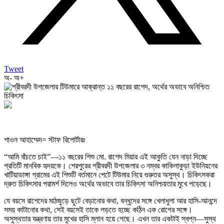
Tweet
অ-
অ+
শাওন আহাম্মেদ= স্টাফ রিপোর্টারঃ
“আমি বাঁচতে চাই”—১১ বছরের শিশু মো. রাশেদ মিয়ার এই আকুতি যেন নাড়া দিচ্ছে
প্রতিটি মানবিক হৃদয়কে। শেরপুরের শ্রীবরদী উপজেলার ৩ নম্বর কাকিলাকুড়া ইউনিয়নের
খাটিয়াডাঙ্গা গ্রামের এই শিশুটি বর্তমানে পেটে টিউমার নিয়ে গুরুতর অসুস্থ। চিকিৎসকরা
দ্রুত চিকিৎসার পরামর্শ দিলেও অর্থের অভাবে তার চিকিৎসা অনিশ্চয়তার মুখে পড়েছে।
যে বয়সে রাশেদের মাঠজুড়ে ছুটে বেড়ানোর কথা, বন্ধুদের সঙ্গে খেলাধুলা আর হাসি-আনন্দে
সময় কাটানোর কথা, সেই বয়সেই তাকে লড়তে হচ্ছে কঠিন এক রোগের সঙ্গে।
অসুস্থতার যন্ত্রণায় তার মুখের হাসি ম্লান হয়ে গেছে। এখন তার একটাই স্বপ্ন—সুস্থ