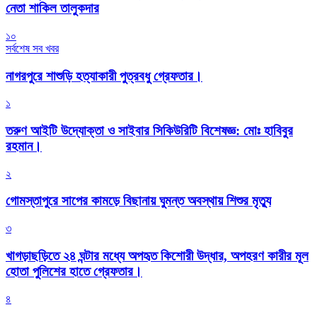
নেতা শাকিল তালুকদার
১০
সর্বশেষ সব খবর
নাগরপুরে শাশুড়ি হত্যাকারী পুত্রবধু গ্রেফতার।
১
তরুণ আইটি উদ্যোক্তা ও সাইবার সিকিউরিটি বিশেষজ্ঞ: মোঃ হাবিবুর
রহমান।
২
গোমস্তাপুরে সাপের কামড়ে বিছানায় ঘুমন্ত অবস্থায় শিশুর মৃত্যু
৩
খাগড়াছড়িতে ২৪ ঘন্টার মধ্যে অপহৃত কিশোরী উদ্ধার, অপহরণ কারীর মূল
হোতা পুলিশের হাতে গ্রেফতার।
৪