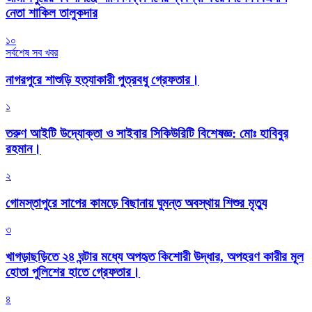
নেতা শাকিল তালুকদার
১০
সর্বশেষ সব খবর
নাগরপুরে শাশুড়ি হত্যাকারী পুত্রবধু গ্রেফতার।
১
তরুণ আইটি উদ্যোক্তা ও সাইবার সিকিউরিটি বিশেষজ্ঞ: মোঃ হাবিবুর
রহমান।
২
গোমস্তাপুরে সাপের কামড়ে বিছানায় ঘুমন্ত অবস্থায় শিশুর মৃত্যু
৩
খাগড়াছড়িতে ২৪ ঘন্টার মধ্যে অপহৃত কিশোরী উদ্ধার, অপহরণ কারীর মূল
হোতা পুলিশের হাতে গ্রেফতার।
৪