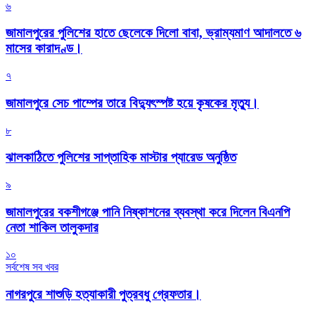
৬
জামালপুরের পুলিশের হাতে ছেলেকে দিলো বাবা, ভ্রাম্যমাণ আদালতে ৬
মাসের কারাদণ্ড।
৭
জামালপুরে সেচ পাম্পের তারে বিদ্যুৎস্পষ্ট হয়ে কৃষকের মৃত্যু।
৮
‎ঝালকাঠিতে পুলিশের সাপ্তাহিক মাস্টার প্যারেড অনুষ্ঠিত
৯
জামালপুরের বকশীগঞ্জে পানি নিষ্কাশনের ব্যবস্থা করে দিলেন বিএনপি
নেতা শাকিল তালুকদার
১০
সর্বশেষ সব খবর
নাগরপুরে শাশুড়ি হত্যাকারী পুত্রবধু গ্রেফতার।