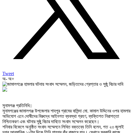
Tweet
অ-
অ+
‎সুনামগঞ্জ প্রতিনিধি::
‎সুনামগঞ্জের জামালগঞ্জ উপজেলার শাহপুর গ্রামের বাসিন্দা মো. কামাল উদ্দিনের ওপর হামলার
অভিযোগ এনে দোষীদের বিরুদ্ধে আইনগত ব্যবস্থা গ্রহণ, ব্যক্তিগত নিরাপত্তা
নিশ্চিতকরণ এবং ঘটনার সুষ্ঠু বিচার দাবিতে সংবাদ সম্মেলন করেছেন।
‎শনিবার বিকেলে অনুষ্ঠিত সংবাদ সম্মেলনে লিখিত বক্তব্যে তিনি বলেন, গত ২৩ জুলাই
দুপুর আনুমানিক ১২টার দিকে তিনি শাহপুর বাঁধ বাজারে যান। সেখানে সরকারি কাজে