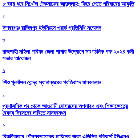
৮ বছর ধরে নিখোঁজ টেকনাফের আব্দুল্লাহ: ফিরে পেতে পরিবারের আকুতি
৫
ঈশ্বরগঞ্জ রাজিবপুর ইউনিয়নে ওয়ার্ড প্রতিনিধি সম্মেলন
৬
রাজশাহী মহিলা পরিষদ জেলা শাখার উদ্যোগে সাংগঠনিক পক্ষ ২০২৪ কর্মী
সভার আয়োজন
৭
শিশু পুনর্বাসন কেন্দ্র স্থানান্তরের প্রতিবাদে মানববন্ধন
৮
প্রশাসনিক পদ থেকে আওয়ামী দোসরদের অপসারণ এবং শিক্ষাক্ষেত্রে
বৈষম্য নিরসনের দাবিতে মানববন্ধন
৯
বিয়ানীবাজার পৌরপ্রশাসকের দায়িত্বে থাকা এডিসির পরিবর্তে ইউএনও