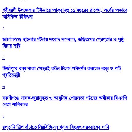
শ্রীবরদী উপজেলার টিউমারে আক্রান্ত ১১ বছরের রাশেদ, অর্থের অভাবে
অনিশ্চিত চিকিৎসা
১
জামালগঞ্জে হামলার ঘটনায় সংবাদ সম্মেলন, জড়িতদের গ্রেপ্তার ও সুষ্ঠু
বিচার দাবি
২
মির্জাপুরে বন্ধ থাকা গোড়াই কটন মিলস পরিদর্শন করলেন বস্ত্র ও পাট
প্রতিমন্ত্রী
৩
বকশীগঞ্জে মাদক-জুয়ামুক্ত ও আধুনিক পৌরসভা গঠনের অঙ্গীকার বিএনপি
নেতা শাকিলের
৪
রপ্তানি শিল্প বাঁচাতে নিরবিচ্ছিন্ন গ্যাস-বিদ্যুৎ সরবরাহের দাবি