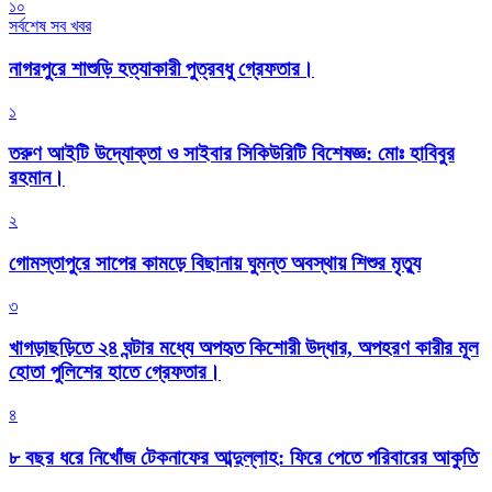
১০
সর্বশেষ সব খবর
নাগরপুরে শাশুড়ি হত্যাকারী পুত্রবধু গ্রেফতার।
১
তরুণ আইটি উদ্যোক্তা ও সাইবার সিকিউরিটি বিশেষজ্ঞ: মোঃ হাবিবুর
রহমান।
২
গোমস্তাপুরে সাপের কামড়ে বিছানায় ঘুমন্ত অবস্থায় শিশুর মৃত্যু
৩
খাগড়াছড়িতে ২৪ ঘন্টার মধ্যে অপহৃত কিশোরী উদ্ধার, অপহরণ কারীর মূল
হোতা পুলিশের হাতে গ্রেফতার।
৪
৮ বছর ধরে নিখোঁজ টেকনাফের আব্দুল্লাহ: ফিরে পেতে পরিবারের আকুতি