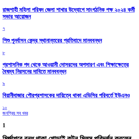
রাজশাহী মহিলা পরিষদ জেলা শাখার উদ্যোগে সাংগঠনিক পক্ষ ২০২৪ কর্মী
সভার আয়োজন
৭
শিশু পুনর্বাসন কেন্দ্র স্থানান্তরের প্রতিবাদে মানববন্ধন
৮
প্রশাসনিক পদ থেকে আওয়ামী দোসরদের অপসারণ এবং শিক্ষাক্ষেত্রে
বৈষম্য নিরসনের দাবিতে মানববন্ধন
৯
বিয়ানীবাজার পৌরপ্রশাসকের দায়িত্বে থাকা এডিসির পরিবর্তে ইউএনও
১০
জনপ্রিয় সব খবর
1
মির্জাপুরে বন্ধ থাকা গোড়াই কটন মিলস পরিদর্শন করলেন