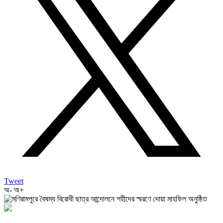
Tweet
অ-
অ+