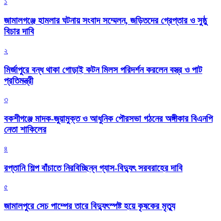
১
জামালগঞ্জে হামলার ঘটনায় সংবাদ সম্মেলন, জড়িতদের গ্রেপ্তার ও সুষ্ঠু
বিচার দাবি
২
মির্জাপুরে বন্ধ থাকা গোড়াই কটন মিলস পরিদর্শন করলেন বস্ত্র ও পাট
প্রতিমন্ত্রী
৩
বকশীগঞ্জে মাদক-জুয়ামুক্ত ও আধুনিক পৌরসভা গঠনের অঙ্গীকার বিএনপি
নেতা শাকিলের
৪
রপ্তানি শিল্প বাঁচাতে নিরবিচ্ছিন্ন গ্যাস-বিদ্যুৎ সরবরাহের দাবি
৫
জামালপুরে সেচ পাম্পের তারে বিদ্যুৎস্পষ্ট হয়ে কৃষকের মৃত্যু