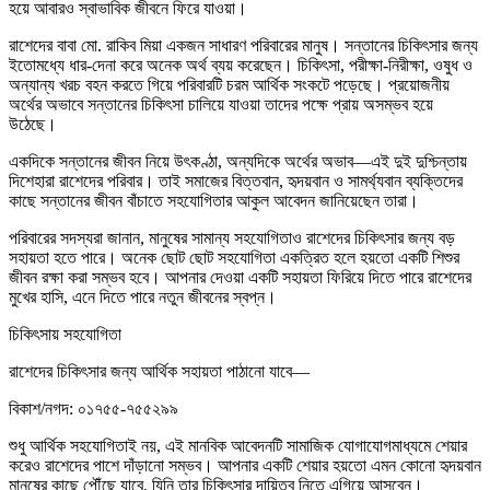
হয়ে আবারও স্বাভাবিক জীবনে ফিরে যাওয়া।
রাশেদের বাবা মো. রাকিব মিয়া একজন সাধারণ পরিবারের মানুষ। সন্তানের চিকিৎসার জন্য
ইতোমধ্যে ধার-দেনা করে অনেক অর্থ ব্যয় করেছেন। চিকিৎসা, পরীক্ষা-নিরীক্ষা, ওষুধ ও
অন্যান্য খরচ বহন করতে গিয়ে পরিবারটি চরম আর্থিক সংকটে পড়েছে। প্রয়োজনীয়
অর্থের অভাবে সন্তানের চিকিৎসা চালিয়ে যাওয়া তাদের পক্ষে প্রায় অসম্ভব হয়ে
উঠেছে।
একদিকে সন্তানের জীবন নিয়ে উৎকণ্ঠা, অন্যদিকে অর্থের অভাব—এই দুই দুশ্চিন্তায়
দিশেহারা রাশেদের পরিবার। তাই সমাজের বিত্তবান, হৃদয়বান ও সামর্থ্যবান ব্যক্তিদের
কাছে সন্তানের জীবন বাঁচাতে সহযোগিতার আকুল আবেদন জানিয়েছেন তারা।
পরিবারের সদস্যরা জানান, মানুষের সামান্য সহযোগিতাও রাশেদের চিকিৎসার জন্য বড়
সহায়তা হতে পারে। অনেক ছোট ছোট সহযোগিতা একত্রিত হলে হয়তো একটি শিশুর
জীবন রক্ষা করা সম্ভব হবে। আপনার দেওয়া একটি সহায়তা ফিরিয়ে দিতে পারে রাশেদের
মুখের হাসি, এনে দিতে পারে নতুন জীবনের স্বপ্ন।
চিকিৎসায় সহযোগিতা
রাশেদের চিকিৎসার জন্য আর্থিক সহায়তা পাঠানো যাবে—
বিকাশ/নগদ: ০১৭৫৫-৭৫৫২৯৯
শুধু আর্থিক সহযোগিতাই নয়, এই মানবিক আবেদনটি সামাজিক যোগাযোগমাধ্যমে শেয়ার
করেও রাশেদের পাশে দাঁড়ানো সম্ভব। আপনার একটি শেয়ার হয়তো এমন কোনো হৃদয়বান
মানুষের কাছে পৌঁছে যাবে, যিনি তার চিকিৎসার দায়িত্ব নিতে এগিয়ে আসবেন।