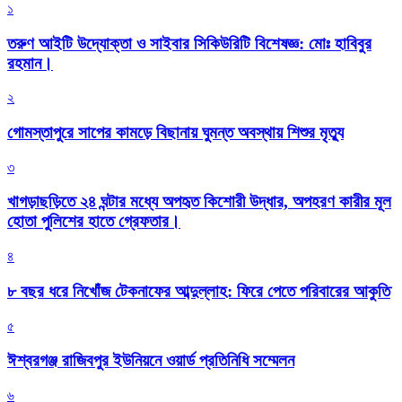
১
তরুণ আইটি উদ্যোক্তা ও সাইবার সিকিউরিটি বিশেষজ্ঞ: মোঃ হাবিবুর
রহমান।
২
গোমস্তাপুরে সাপের কামড়ে বিছানায় ঘুমন্ত অবস্থায় শিশুর মৃত্যু
৩
খাগড়াছড়িতে ২৪ ঘন্টার মধ্যে অপহৃত কিশোরী উদ্ধার, অপহরণ কারীর মূল
হোতা পুলিশের হাতে গ্রেফতার।
৪
৮ বছর ধরে নিখোঁজ টেকনাফের আব্দুল্লাহ: ফিরে পেতে পরিবারের আকুতি
৫
ঈশ্বরগঞ্জ রাজিবপুর ইউনিয়নে ওয়ার্ড প্রতিনিধি সম্মেলন
৬