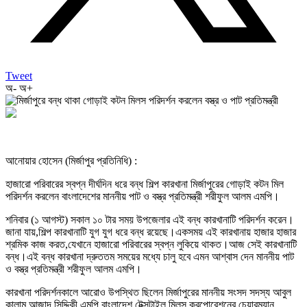
Tweet
অ-
অ+
আনোয়ার হোসেন (মির্জাপুর প্রতিনিধি) :
হাজারো পরিবারের স্বপ্ন দীর্ঘদিন ধরে বন্ধ শিল্প কারখানা মির্জাপুরের গোড়াই কটন মিল
পরিদর্শন করলেন বাংলাদেশের মাননীয় পাট ও বস্ত্র প্রতিমন্ত্রী শরীফুল আলম এমপি।
শনিবার (১ আগস্ট) সকাল ১০ টার সময় উপজেলার এই বন্ধ কারখানাটি পরিদর্শন করেন।
জানা যায়,শিল্প কারখানাটি যুগ যুগ ধরে বন্ধ রয়েছে।একসময় এই কারখানায় হাজার হাজার
শ্রমিক কাজ করত,যেখানে হাজারো পরিবারের স্বপ্ন লুকিয়ে থাকত।আজ সেই কারখানাটি
বন্ধ।এই বন্ধ কারখানা দ্রুততম সময়ের মধ্যে চালু হবে এমন আশ্বাস দেন মাননীয় পাট
ও বস্ত্র প্রতিমন্ত্রী শরীফুল আলম এমপি।
কারখানা পরিদর্শনকালে আরোও উপস্থিত ছিলেন মির্জাপুরের মাননীয় সংসদ সদস্য আবুল
কালাম আজাদ সিদ্দিকী এমপি,বাংলাদেশ টেক্সটাইল মিলস্ করপোরেশনের চেয়ারম্যান