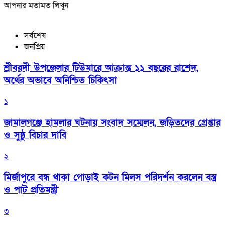
আপনার মতামত লিখুন
সর্বশেষ
জনপ্রিয়
শ্রীবরদী উপজেলার টিউমারে আক্রান্ত ১১ বছরের রাশেদ,
অর্থের অভাবে অনিশ্চিত চিকিৎসা
১
জামালগঞ্জে হামলার ঘটনায় সংবাদ সম্মেলন, জড়িতদের গ্রেপ্তার
ও সুষ্ঠু বিচার দাবি
২
মির্জাপুরে বন্ধ থাকা গোড়াই কটন মিলস পরিদর্শন করলেন বস্ত্র
ও পাট প্রতিমন্ত্রী
৩