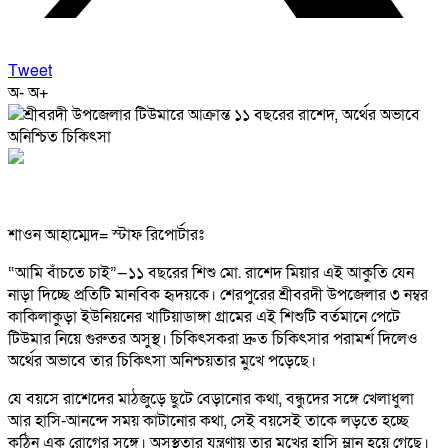
Tweet
অ-
অ+
শাওন আহাম্মেদ= স্টাফ রিপোর্টারঃ
“আমি বাঁচতে চাই”—১১ বছরের শিশু মো. রাশেদ মিয়ার এই আকুতি যেন
নাড়া দিচ্ছে প্রতিটি মানবিক হৃদয়কে। শেরপুরের শ্রীবরদী উপজেলার ৩ নম্বর
কাকিলাকুড়া ইউনিয়নের খাটিয়াডাঙ্গা গ্রামের এই শিশুটি বর্তমানে পেটে
টিউমার নিয়ে গুরুতর অসুস্থ। চিকিৎসকরা দ্রুত চিকিৎসার পরামর্শ দিলেও
অর্থের অভাবে তার চিকিৎসা অনিশ্চয়তার মুখে পড়েছে।
যে বয়সে রাশেদের মাঠজুড়ে ছুটে বেড়ানোর কথা, বন্ধুদের সঙ্গে খেলাধুলা
আর হাসি-আনন্দে সময় কাটানোর কথা, সেই বয়সেই তাকে লড়তে হচ্ছে
কঠিন এক রোগের সঙ্গে। অসুস্থতার যন্ত্রণায় তার মুখের হাসি ম্লান হয়ে গেছে।