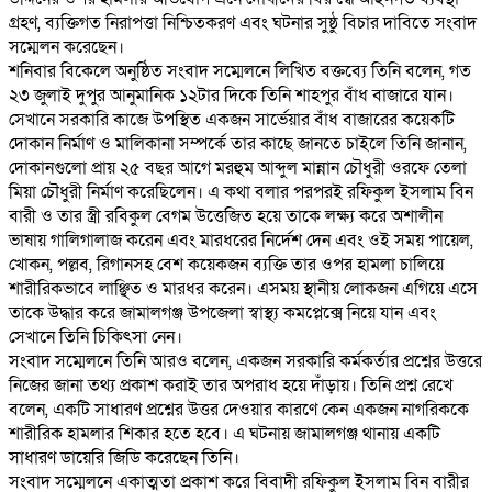
গ্রহণ, ব্যক্তিগত নিরাপত্তা নিশ্চিতকরণ এবং ঘটনার সুষ্ঠু বিচার দাবিতে সংবাদ
সম্মেলন করেছেন।
‎শনিবার বিকেলে অনুষ্ঠিত সংবাদ সম্মেলনে লিখিত বক্তব্যে তিনি বলেন, গত
২৩ জুলাই দুপুর আনুমানিক ১২টার দিকে তিনি শাহপুর বাঁধ বাজারে যান।
সেখানে সরকারি কাজে উপস্থিত একজন সার্ভেয়ার বাঁধ বাজারের কয়েকটি
দোকান নির্মাণ ও মালিকানা সম্পর্কে তার কাছে জানতে চাইলে তিনি জানান,
দোকানগুলো প্রায় ২৫ বছর আগে মরহুম আব্দুল মান্নান চৌধুরী ওরফে তেলা
মিয়া চৌধুরী নির্মাণ করেছিলেন। এ কথা বলার পরপরই রফিকুল ইসলাম বিন
বারী ও তার স্ত্রী রবিকুল বেগম উত্তেজিত হয়ে তাকে লক্ষ্য করে অশালীন
ভাষায় গালিগালাজ করেন এবং মারধরের নির্দেশ দেন এবং ওই সময় পায়েল,
খোকন, পল্লব, রিগানসহ বেশ কয়েকজন ব্যক্তি তার ওপর হামলা চালিয়ে
শারীরিকভাবে লাঞ্ছিত ও মারধর করেন। এসময় স্থানীয় লোকজন এগিয়ে এসে
তাকে উদ্ধার করে জামালগঞ্জ উপজেলা স্বাস্থ্য কমপ্লেক্সে নিয়ে যান এবং
সেখানে তিনি চিকিৎসা নেন।
‎সংবাদ সম্মেলনে তিনি আরও বলেন, একজন সরকারি কর্মকর্তার প্রশ্নের উত্তরে
নিজের জানা তথ্য প্রকাশ করাই তার অপরাধ হয়ে দাঁড়ায়। তিনি প্রশ্ন রেখে
বলেন, একটি সাধারণ প্রশ্নের উত্তর দেওয়ার কারণে কেন একজন নাগরিককে
শারীরিক হামলার শিকার হতে হবে। এ ঘটনায় জামালগঞ্জ থানায় একটি
সাধারণ ডায়েরি জিডি করেছেন তিনি।
‎সংবাদ সম্মেলনে একাত্মতা প্রকাশ করে বিবাদী রফিকুল ইসলাম বিন বারীর