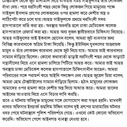
টেক্সটাইল থেকে জুট মালামাল নিয়ে যাওয়ার সময় সাইফুলসহ তাঁর লোকজন
বাঁধা দেয়। পরে নরসিংদী শহর থেকে কিছু লোকজন গিয়ে মামুনের পক্ষে
সাইফুল ইসলাম গ্রুপের লোকজনের ওপর হামলা করে দেশীয় অস্ত্র ও
লাঠিপেটা করে চলে যায়।আহত সাইফুলকে প্রথমে নরসিংদী সদর
হাসপাতালে ভর্তি করা হয়। অবস্থার অবনতি হলে ঢাকা মেডিকেল কলেজ
হাসপাতালে রেফার্ড করা হয়। আহত অন্য দুজন স্থানীয়ভাবে চিকিৎসা নিয়েছে।
আহত সাইফুলের ভাই ইকবাল হোসেন বলেন, আমরা জুট ব্যবসার জন্য
বিভিন্ন কারখানাকে অগ্রিম টাকা দিয়েছি। কিন্তু ইউনিয়ন যুবদলের আহ্বায়ক
মামুন ও তাঁর লোকজন কারখানা থেকে জুট নিয়ে যায়। আমার ভাই কারখানার
সামনে দাঁড়িয়ে ছিলেন। কোনো কথাবার্তা ছাড়াই নরসিংদী শহর থেকে ভাড়াটে
সন্ত্রাসীদের নিয়ে এসে হামলা চালিয়ে পিটিয়ে আহত করে। আমার ভাই আহত
অবস্থায় ঢাকা মেডিকেল কলেজ হাসপাতালে চিকিৎসাধীন আছেন। আমরা
পরিবারের সঙ্গে পরামর্শ করে আইনি পদক্ষেপ নেব।আহত জুয়েল মিয়া বলেন,
আমরা হোম টেক্সটাইলের সামনে দাঁড়িয়ে ছিলাম। হঠাৎ মামুনের লোকজন
আমাদের ওপর হামলা করে দেশীয় অস্ত্র দিয়ে আঘাত করে। আমরা তাদের
আইনের আওতায় নিয়ে এসে বিচার দাবি করছি।
তবে এ ঘটনায় অভিযুক্ত মামুনের সঙ্গে যোগাযোগ করা সম্ভব হয়নি। মাধবদী
থানার অফিসার ইনচার্জ তছলিম উদ্দিন বলেন দুই গ্রুপের মারামারির ঘটনার
খবর পেয়ে ঘটনাস্থলে পুলিশ পরিদর্শনে গেছে। এখনো কেউ কোনো অভিযোগ
করেনি। অভিযোগ পেলে আইনগত ব্যবস্থা নেওয়া হবে।