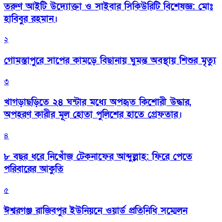
তরুণ আইটি উদ্যোক্তা ও সাইবার সিকিউরিটি বিশেষজ্ঞ: মোঃ
হাবিবুর রহমান।
২
গোমস্তাপুরে সাপের কামড়ে বিছানায় ঘুমন্ত অবস্থায় শিশুর মৃত্যু
৩
খাগড়াছড়িতে ২৪ ঘন্টার মধ্যে অপহৃত কিশোরী উদ্ধার,
অপহরণ কারীর মূল হোতা পুলিশের হাতে গ্রেফতার।
৪
৮ বছর ধরে নিখোঁজ টেকনাফের আব্দুল্লাহ: ফিরে পেতে
পরিবারের আকুতি
৫
ঈশ্বরগঞ্জ রাজিবপুর ইউনিয়নে ওয়ার্ড প্রতিনিধি সম্মেলন