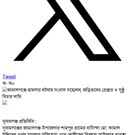
Tweet
অ-
অ+
‎সুনামগঞ্জ প্রতিনিধি::
‎সুনামগঞ্জের জামালগঞ্জ উপজেলার শাহপুর গ্রামের বাসিন্দা মো. কামাল
উদ্দিনের ওপর হামলার অভিযোগ এনে দোষীদের বিরুদ্ধে আইনগত ব্যবস্থা