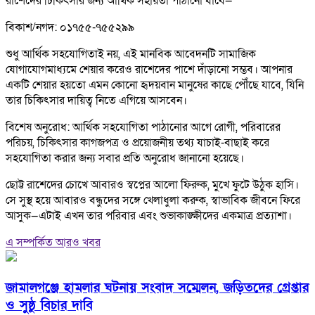
রাশেদের চিকিৎসার জন্য আর্থিক সহায়তা পাঠানো যাবে—
বিকাশ/নগদ: ০১৭৫৫-৭৫৫২৯৯
শুধু আর্থিক সহযোগিতাই নয়, এই মানবিক আবেদনটি সামাজিক
যোগাযোগমাধ্যমে শেয়ার করেও রাশেদের পাশে দাঁড়ানো সম্ভব। আপনার
একটি শেয়ার হয়তো এমন কোনো হৃদয়বান মানুষের কাছে পৌঁছে যাবে, যিনি
তার চিকিৎসার দায়িত্ব নিতে এগিয়ে আসবেন।
বিশেষ অনুরোধ: আর্থিক সহযোগিতা পাঠানোর আগে রোগী, পরিবারের
পরিচয়, চিকিৎসার কাগজপত্র ও প্রয়োজনীয় তথ্য যাচাই-বাছাই করে
সহযোগিতা করার জন্য সবার প্রতি অনুরোধ জানানো হয়েছে।
ছোট্ট রাশেদের চোখে আবারও স্বপ্নের আলো ফিরুক, মুখে ফুটে উঠুক হাসি।
সে সুস্থ হয়ে আবারও বন্ধুদের সঙ্গে খেলাধুলা করুক, স্বাভাবিক জীবনে ফিরে
আসুক—এটাই এখন তার পরিবার এবং শুভাকাঙ্ক্ষীদের একমাত্র প্রত্যাশা।
এ সম্পর্কিত আরও খবর
জামালগঞ্জে হামলার ঘটনায় সংবাদ সম্মেলন, জড়িতদের গ্রেপ্তার
ও সুষ্ঠু বিচার দাবি