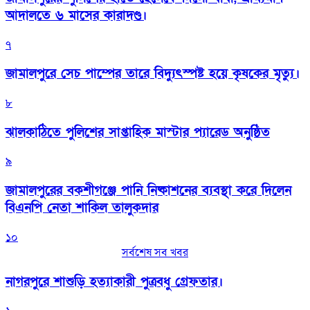
আদালতে ৬ মাসের কারাদণ্ড।
৭
জামালপুরে সেচ পাম্পের তারে বিদ্যুৎস্পষ্ট হয়ে কৃষকের মৃত্যু।
৮
‎ঝালকাঠিতে পুলিশের সাপ্তাহিক মাস্টার প্যারেড অনুষ্ঠিত
৯
জামালপুরের বকশীগঞ্জে পানি নিষ্কাশনের ব্যবস্থা করে দিলেন
বিএনপি নেতা শাকিল তালুকদার
১০
সর্বশেষ সব খবর
নাগরপুরে শাশুড়ি হত্যাকারী পুত্রবধু গ্রেফতার।