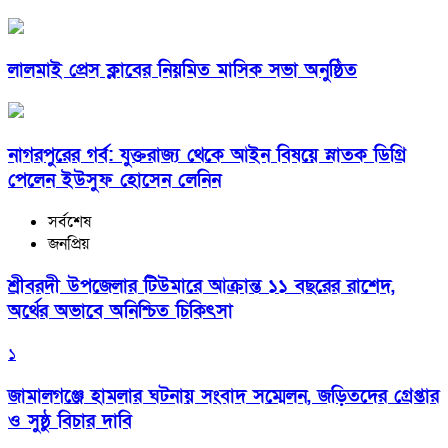
লালমাই প্রেস ক্লাবের নিয়মিত মাসিক সভা অনুষ্ঠিত
নাগরপুরের গর্ব: যুক্তরাজ্য থেকে আইন বিষয়ে স্নাতক ডিগ্রি
পেলেন ইউসুফ হোসেন লেনিন
সর্বশেষ
জনপ্রিয়
শ্রীবরদী উপজেলার টিউমারে আক্রান্ত ১১ বছরের রাশেদ,
অর্থের অভাবে অনিশ্চিত চিকিৎসা
১
জামালগঞ্জে হামলার ঘটনায় সংবাদ সম্মেলন, জড়িতদের গ্রেপ্তার
ও সুষ্ঠু বিচার দাবি