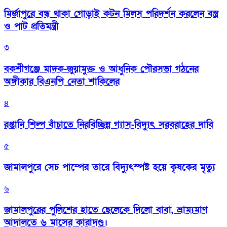
মির্জাপুরে বন্ধ থাকা গোড়াই কটন মিলস পরিদর্শন করলেন বস্ত্র
ও পাট প্রতিমন্ত্রী
৩
বকশীগঞ্জে মাদক-জুয়ামুক্ত ও আধুনিক পৌরসভা গঠনের
অঙ্গীকার বিএনপি নেতা শাকিলের
৪
রপ্তানি শিল্প বাঁচাতে নিরবিচ্ছিন্ন গ্যাস-বিদ্যুৎ সরবরাহের দাবি
৫
জামালপুরে সেচ পাম্পের তারে বিদ্যুৎস্পষ্ট হয়ে কৃষকের মৃত্যু
৬
জামালপুরের পুলিশের হাতে ছেলেকে দিলো বাবা, ভ্রাম্যমাণ
আদালতে ৬ মাসের কারাদণ্ড।