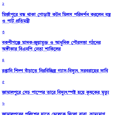
২
মির্জাপুরে বন্ধ থাকা গোড়াই কটন মিলস পরিদর্শন করলেন বস্ত্র
ও পাট প্রতিমন্ত্রী
৩
বকশীগঞ্জে মাদক-জুয়ামুক্ত ও আধুনিক পৌরসভা গঠনের
অঙ্গীকার বিএনপি নেতা শাকিলের
৪
রপ্তানি শিল্প বাঁচাতে নিরবিচ্ছিন্ন গ্যাস-বিদ্যুৎ সরবরাহের দাবি
৫
জামালপুরে সেচ পাম্পের তারে বিদ্যুৎস্পষ্ট হয়ে কৃষকের মৃত্যু
৬
জামালপুরের পুলিশের হাতে ছেলেকে দিলো বাবা, ভ্রাম্যমাণ