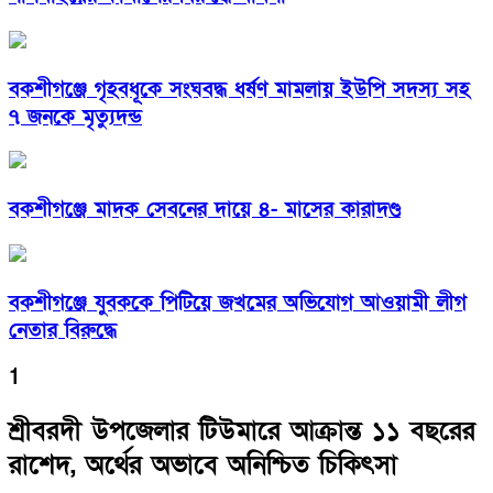
বকশীগঞ্জে গৃহবধূকে সংঘবদ্ধ ধর্ষণ মামলায় ইউপি সদস্য সহ
৭ জনকে মৃত্যুদন্ড
বকশীগঞ্জে মাদক সেবনের দায়ে ৪- মাসের কারাদণ্ড
বকশীগঞ্জে যুবককে পিটিয়ে জখমের অভিযোগ আওয়ামী লীগ
নেতার বিরুদ্ধে
1
শ্রীবরদী উপজেলার টিউমারে আক্রান্ত ১১ বছরের
রাশেদ, অর্থের অভাবে অনিশ্চিত চিকিৎসা