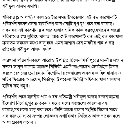
কটন মিল পরিদর্শন করলেন বাংলাদেশের মাননীয় পাট ও বস্ত্র প্রতিমন্ত্রী
শরীফুল আলম এমপি।
শনিবার (১ আগস্ট) সকাল ১০ টার সময় উপজেলার এই বন্ধ কারখানাটি
পরিদর্শন করেন।জানা যায়,শিল্প কারখানাটি যুগ যুগ ধরে বন্ধ রয়েছে।
একসময় এই কারখানায় হাজার হাজার শ্রমিক কাজ করত,যেখানে হাজারো
পরিবারের স্বপ্ন লুকিয়ে থাকত।আজ সেই কারখানাটি বন্ধ।এই বন্ধ কারখানা
দ্রুততম সময়ের মধ্যে চালু হবে এমন আশ্বাস দেন মাননীয় পাট ও বস্ত্র
প্রতিমন্ত্রী শরীফুল আলম এমপি।
কারখানা পরিদর্শনকালে আরোও উপস্থিত ছিলেন মির্জাপুরের মাননীয় সংসদ
সদস্য আবুল কালাম আজাদ সিদ্দিকী এমপি,বাংলাদেশ টেক্সটাইল মিলস্
করপোরেশনের চেয়ারম্যান বিগ্রেডিয়ার জেনারেল এসএম জাহিদ হাসান ও
সচিব ফিরোজ আহমেদ, মির্জাপুর উপজেলা নির্বাহী অফিসার খান সালমান
হাবিব সহ প্রমূখ।
পরিদর্শন শেষে মাননীয় পাট ও বস্ত্র প্রতিমন্ত্রী শরীফুল আলম বলেন,আমরা
উদ্যোগ নিয়েছি,খুব দ্রুততম সময়ের মধ্যে যতগুলো কারখানা বন্ধ
রয়েছে,সবগুলো চালু করা হবে। তিনি আরো বলেন সংশ্লিষ্ট মিলের সাথে
এলাকার যোগ্যতা সম্পন্ন লোকজন অগ্রাধিকার ভিত্তিতে কাজ পাবেন বলে
আশা প্রকাশ করেন ।