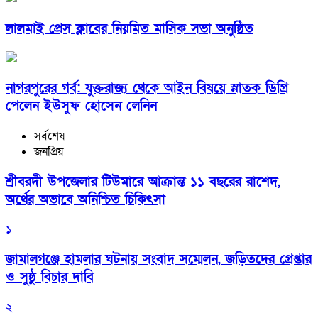
লালমাই প্রেস ক্লাবের নিয়মিত মাসিক সভা অনুষ্ঠিত
নাগরপুরের গর্ব: যুক্তরাজ্য থেকে আইন বিষয়ে স্নাতক ডিগ্রি
পেলেন ইউসুফ হোসেন লেনিন
সর্বশেষ
জনপ্রিয়
শ্রীবরদী উপজেলার টিউমারে আক্রান্ত ১১ বছরের রাশেদ,
অর্থের অভাবে অনিশ্চিত চিকিৎসা
১
জামালগঞ্জে হামলার ঘটনায় সংবাদ সম্মেলন, জড়িতদের গ্রেপ্তার
ও সুষ্ঠু বিচার দাবি
২