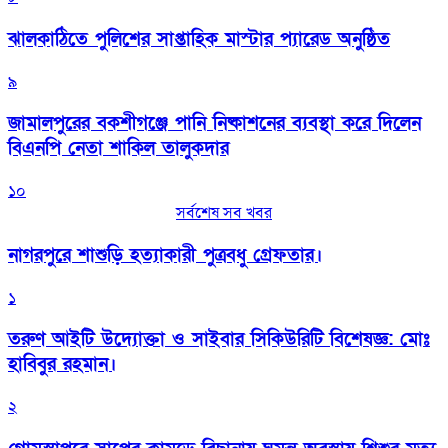
‎ঝালকাঠিতে পুলিশের সাপ্তাহিক মাস্টার প্যারেড অনুষ্ঠিত
৯
জামালপুরের বকশীগঞ্জে পানি নিষ্কাশনের ব্যবস্থা করে দিলেন
বিএনপি নেতা শাকিল তালুকদার
১০
সর্বশেষ সব খবর
নাগরপুরে শাশুড়ি হত্যাকারী পুত্রবধু গ্রেফতার।
১
তরুণ আইটি উদ্যোক্তা ও সাইবার সিকিউরিটি বিশেষজ্ঞ: মোঃ
হাবিবুর রহমান।
২