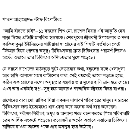
শাওন আহাম্মেদ= স্টাফ রিপোর্টারঃ
“আমি বাঁচতে চাই”—১১ বছরের শিশু মো. রাশেদ মিয়ার এই আকুতি যেন
নাড়া দিচ্ছে প্রতিটি মানবিক হৃদয়কে। শেরপুরের শ্রীবরদী উপজেলার ৩ নম্বর
কাকিলাকুড়া ইউনিয়নের খাটিয়াডাঙ্গা গ্রামের এই শিশুটি বর্তমানে পেটে
টিউমার নিয়ে গুরুতর অসুস্থ। চিকিৎসকরা দ্রুত চিকিৎসার পরামর্শ দিলেও
অর্থের অভাবে তার চিকিৎসা অনিশ্চয়তার মুখে পড়েছে।
যে বয়সে রাশেদের মাঠজুড়ে ছুটে বেড়ানোর কথা, বন্ধুদের সঙ্গে খেলাধুলা
আর হাসি-আনন্দে সময় কাটানোর কথা, সেই বয়সেই তাকে লড়তে হচ্ছে
কঠিন এক রোগের সঙ্গে। অসুস্থতার যন্ত্রণায় তার মুখের হাসি ম্লান হয়ে গেছে।
এখন তার একটাই স্বপ্ন—সুস্থ হয়ে আবারও স্বাভাবিক জীবনে ফিরে যাওয়া।
রাশেদের বাবা মো. রাকিব মিয়া একজন সাধারণ পরিবারের মানুষ। সন্তানের
চিকিৎসার জন্য ইতোমধ্যে ধার-দেনা করে অনেক অর্থ ব্যয় করেছেন।
চিকিৎসা, পরীক্ষা-নিরীক্ষা, ওষুধ ও অন্যান্য খরচ বহন করতে গিয়ে পরিবারটি
চরম আর্থিক সংকটে পড়েছে। প্রয়োজনীয় অর্থের অভাবে সন্তানের চিকিৎসা
চালিয়ে যাওয়া তাদের পক্ষে প্রায় অসম্ভব হয়ে উঠেছে।