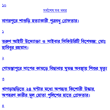
১০
সর্বশেষ সব খবর
নাগরপুরে শাশুড়ি হত্যাকারী পুত্রবধু গ্রেফতার।
১
তরুণ আইটি উদ্যোক্তা ও সাইবার সিকিউরিটি বিশেষজ্ঞ: মোঃ
হাবিবুর রহমান।
২
গোমস্তাপুরে সাপের কামড়ে বিছানায় ঘুমন্ত অবস্থায় শিশুর মৃত্যু
৩
খাগড়াছড়িতে ২৪ ঘন্টার মধ্যে অপহৃত কিশোরী উদ্ধার,
অপহরণ কারীর মূল হোতা পুলিশের হাতে গ্রেফতার।
৪