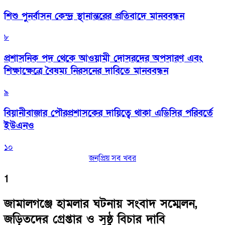
শিশু পুনর্বাসন কেন্দ্র স্থানান্তরের প্রতিবাদে মানববন্ধন
৮
প্রশাসনিক পদ থেকে আওয়ামী দোসরদের অপসারণ এবং
শিক্ষাক্ষেত্রে বৈষম্য নিরসনের দাবিতে মানববন্ধন
৯
বিয়ানীবাজার পৌরপ্রশাসকের দায়িত্বে থাকা এডিসির পরিবর্তে
ইউএনও
১০
জনপ্রিয় সব খবর
1
জামালগঞ্জে হামলার ঘটনায় সংবাদ সম্মেলন,
জড়িতদের গ্রেপ্তার ও সুষ্ঠু বিচার দাবি