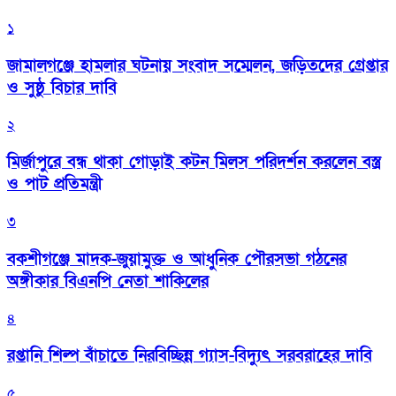
১
জামালগঞ্জে হামলার ঘটনায় সংবাদ সম্মেলন, জড়িতদের গ্রেপ্তার
ও সুষ্ঠু বিচার দাবি
২
মির্জাপুরে বন্ধ থাকা গোড়াই কটন মিলস পরিদর্শন করলেন বস্ত্র
ও পাট প্রতিমন্ত্রী
৩
বকশীগঞ্জে মাদক-জুয়ামুক্ত ও আধুনিক পৌরসভা গঠনের
অঙ্গীকার বিএনপি নেতা শাকিলের
৪
রপ্তানি শিল্প বাঁচাতে নিরবিচ্ছিন্ন গ্যাস-বিদ্যুৎ সরবরাহের দাবি
৫