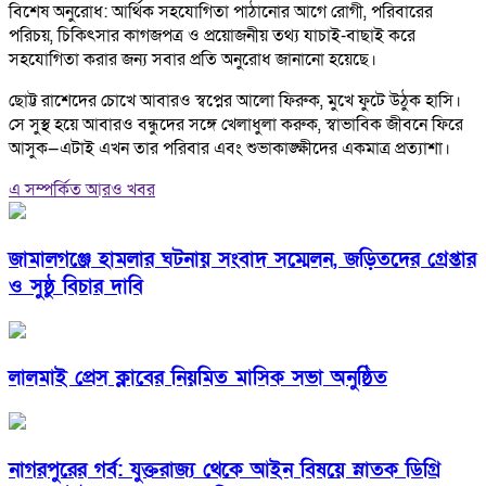
বিশেষ অনুরোধ: আর্থিক সহযোগিতা পাঠানোর আগে রোগী, পরিবারের
পরিচয়, চিকিৎসার কাগজপত্র ও প্রয়োজনীয় তথ্য যাচাই-বাছাই করে
সহযোগিতা করার জন্য সবার প্রতি অনুরোধ জানানো হয়েছে।
ছোট্ট রাশেদের চোখে আবারও স্বপ্নের আলো ফিরুক, মুখে ফুটে উঠুক হাসি।
সে সুস্থ হয়ে আবারও বন্ধুদের সঙ্গে খেলাধুলা করুক, স্বাভাবিক জীবনে ফিরে
আসুক—এটাই এখন তার পরিবার এবং শুভাকাঙ্ক্ষীদের একমাত্র প্রত্যাশা।
এ সম্পর্কিত আরও খবর
জামালগঞ্জে হামলার ঘটনায় সংবাদ সম্মেলন, জড়িতদের গ্রেপ্তার
ও সুষ্ঠু বিচার দাবি
লালমাই প্রেস ক্লাবের নিয়মিত মাসিক সভা অনুষ্ঠিত
নাগরপুরের গর্ব: যুক্তরাজ্য থেকে আইন বিষয়ে স্নাতক ডিগ্রি