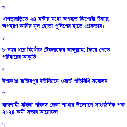
৩
খাগড়াছড়িতে ২৪ ঘন্টার মধ্যে অপহৃত কিশোরী উদ্ধার,
অপহরণ কারীর মূল হোতা পুলিশের হাতে গ্রেফতার।
৪
৮ বছর ধরে নিখোঁজ টেকনাফের আব্দুল্লাহ: ফিরে পেতে
পরিবারের আকুতি
৫
ঈশ্বরগঞ্জ রাজিবপুর ইউনিয়নে ওয়ার্ড প্রতিনিধি সম্মেলন
৬
রাজশাহী মহিলা পরিষদ জেলা শাখার উদ্যোগে সাংগঠনিক পক্ষ
২০২৪ কর্মী সভার আয়োজন
৭