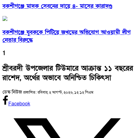
বকশীগঞ্জে মাদক সেবনের দায়ে ৪- মাসের কারাদণ্ড
বকশীগঞ্জে যুবককে পিটিয়ে জখমের অভিযোগ আওয়ামী লীগ
নেতার বিরুদ্ধে
1
শ্রীবরদী উপজেলার টিউমারে আক্রান্ত ১১ বছরের
রাশেদ, অর্থের অভাবে অনিশ্চিত চিকিৎসা
ডেস্ক নিউজ
প্রকাশিত: রবিবার, ২ আগস্ট, ২০২৬, ১২:১২ পিএম
Facebook