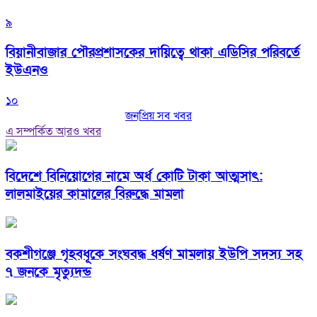
৯
বিয়ানীবাজার পৌরপ্রশাসকের দায়িত্বে থাকা এডিসির পরিবর্তে
ইউএনও
১০
জনপ্রিয় সব খবর
এ সম্পর্কিত আরও খবর
বিদেশে বিনিয়োগের নামে অর্ধ কোটি টাকা আত্মসাৎ:
লালমাইয়ের কামালের বিরুদ্ধে মামলা
বকশীগঞ্জে গৃহবধূকে সংঘবদ্ধ ধর্ষণ মামলায় ইউপি সদস্য সহ
৭ জনকে মৃত্যুদন্ড