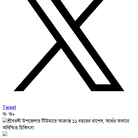
Tweet
অ-
অ+