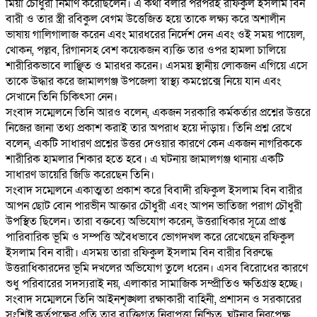
মিয়া চৌধুরী নির্মাণ করেছিলেন। এ কথা বলার পরপরই রফিকুল ইসলাম বিন
বারী ও তার স্ত্রী রবিকুল বেগম উত্তেজিত হয়ে তাকে লক্ষ্য করে অশালীন
ভাষায় গালিগালাজ করেন এবং মারধরের নির্দেশ দেন এবং ওই সময় পায়েল,
খোকন, পল্লব, রিগানসহ বেশ কয়েকজন ব্যক্তি তার ওপর হামলা চালিয়ে
শারীরিকভাবে লাঞ্ছিত ও মারধর করেন। এসময় স্থানীয় লোকজন এগিয়ে এসে
তাকে উদ্ধার করে জামালগঞ্জ উপজেলা স্বাস্থ্য কমপ্লেক্সে নিয়ে যান এবং
সেখানে তিনি চিকিৎসা নেন।
‎সংবাদ সম্মেলনে তিনি আরও বলেন, একজন সরকারি কর্মকর্তার প্রশ্নের উত্তরে
নিজের জানা তথ্য প্রকাশ করাই তার অপরাধ হয়ে দাঁড়ায়। তিনি প্রশ্ন রেখে
বলেন, একটি সাধারণ প্রশ্নের উত্তর দেওয়ার কারণে কেন একজন নাগরিককে
শারীরিক হামলার শিকার হতে হবে। এ ঘটনায় জামালগঞ্জ থানায় একটি
সাধারণ ডায়েরি জিডি করেছেন তিনি।
‎সংবাদ সম্মেলনে একাত্মতা প্রকাশ করে বিবাদী রফিকুল ইসলাম বিন বারীর
আপন ছোট বোন পারভীন আক্তার চৌধুরী এবং আপন ভাতিজা পরাগ চৌধুরী
উপস্থিত ছিলেন। তারা বক্তব্যে অভিযোগ করেন, উত্তরাধিকার সূত্রে প্রাপ্ত
পারিবারিক ভূমি ও সম্পত্তি অবৈধভাবে ভোগদখল করে রেখেছেন রফিকুল
ইসলাম বিন বারী। এসময় তারা রফিকুল ইসলাম বিন বারীর বিরুদ্ধে
উত্তরাধিকারদের ভূমি দখলের অভিযোগ তুলে ধরেন। এসব বিরোধের কারণে
শুধু পরিবারের সদস্যরাই নয়, এলাকার সামাজিক সম্প্রীতিও ক্ষতিগ্রস্ত হচ্ছে।
‎সংবাদ সম্মেলনে তিনি আইনশৃঙ্খলা রক্ষাকারী বাহিনী, প্রশাসন ও সরকারের
সংশ্লিষ্ট কর্তৃপক্ষের প্রতি তার ব্যক্তিগত নিরাপত্তা নিশ্চিত, ঘটনার নিরপেক্ষ