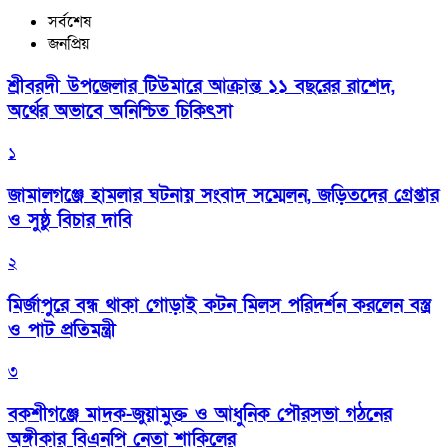
সর্বশেষ
জনপ্রিয়
শ্রীবরদী উপজেলার টিউমারে আক্রান্ত ১১ বছরের রাশেদ,
অর্থের অভাবে অনিশ্চিত চিকিৎসা
১
জামালগঞ্জে হামলার ঘটনায় সংবাদ সম্মেলন, জড়িতদের গ্রেপ্তার
ও সুষ্ঠু বিচার দাবি
২
মির্জাপুরে বন্ধ থাকা গোড়াই কটন মিলস পরিদর্শন করলেন বস্ত্র
ও পাট প্রতিমন্ত্রী
৩
বকশীগঞ্জে মাদক-জুয়ামুক্ত ও আধুনিক পৌরসভা গঠনের
অঙ্গীকার বিএনপি নেতা শাকিলের