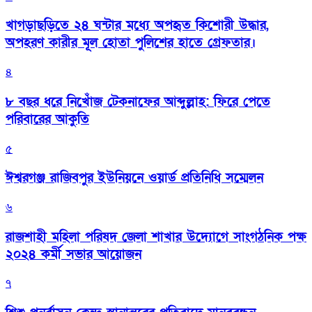
খাগড়াছড়িতে ২৪ ঘন্টার মধ্যে অপহৃত কিশোরী উদ্ধার,
অপহরণ কারীর মূল হোতা পুলিশের হাতে গ্রেফতার।
৪
৮ বছর ধরে নিখোঁজ টেকনাফের আব্দুল্লাহ: ফিরে পেতে
পরিবারের আকুতি
৫
ঈশ্বরগঞ্জ রাজিবপুর ইউনিয়নে ওয়ার্ড প্রতিনিধি সম্মেলন
৬
রাজশাহী মহিলা পরিষদ জেলা শাখার উদ্যোগে সাংগঠনিক পক্ষ
২০২৪ কর্মী সভার আয়োজন
৭