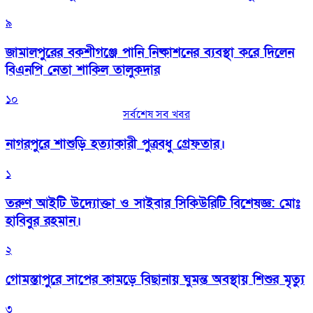
৯
জামালপুরের বকশীগঞ্জে পানি নিষ্কাশনের ব্যবস্থা করে দিলেন
বিএনপি নেতা শাকিল তালুকদার
১০
সর্বশেষ সব খবর
নাগরপুরে শাশুড়ি হত্যাকারী পুত্রবধু গ্রেফতার।
১
তরুণ আইটি উদ্যোক্তা ও সাইবার সিকিউরিটি বিশেষজ্ঞ: মোঃ
হাবিবুর রহমান।
২
গোমস্তাপুরে সাপের কামড়ে বিছানায় ঘুমন্ত অবস্থায় শিশুর মৃত্যু
৩