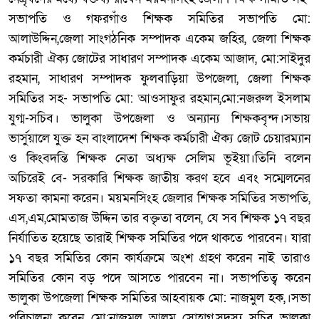
সভাপতি ও গফরগাঁও শিক্ষক সমিতির সভাপতি মো:
আলাউদ্দিন,জেলা সাংগঠনিক সম্পাদক একেম জহির, জেলা শিক্ষক
কর্মচারী ঐক্য জোটের সাধারণ সম্পাদক একেম আজাদ, মো:সাইদুর
রহমান, সাধারণ সম্পাদক ফুলবাড়িয়া উপজেলা, জেলা শিক্ষক
সমিতির সহ- সভাপতি মো: আওসাফুর রহমান,মো:নজরুল ইসলাম
যুগ্ম-সচিব। ভালুকা উপজেলা ও অন্যান্য শিক্ষকবৃন্দ।সভায়
ভার্সুয়ালে যুক্ত হন বাংলাদেশ শিক্ষক কর্মচারী ঐক্য জোট চেয়ারম্যান
ও কিংবদন্তি শিক্ষক নেতা অধ্যক্ষ সেলিম ভূইয়া।তিনি বলেন
অচিরেই বে- সরকারি শিক্ষক জাতীয় করণ হবে এবং সম্মেলনের
সফতা কামনা করেন। ময়মনসিংহ জেলার শিক্ষক সমিতির সভাপতি,
এস,এম,মোমতাজ উদ্দিন তার বক্তৃতা বলেন, যে সব শিক্ষক ১৭ বছর
নির্যাতিত হয়েছে তারাই শিক্ষক সমিতির পদে থাকতে পারবেন। যারা
১৭ বছর সমিতির কোন কার্যক্রমে অংশ গ্রহণ করেন নাই তারাও
সমিতির কোন বড় পদে আসতে পারবেন না। সভাপতিত্ব করেন
ভালুকা উপজেলা শিক্ষক সমিতির আহবায়ক মো: নাজমুল হক,।সভা
পরিচালনা করেন মো:নাজমুল আলম সোহাগ,সদস্য সচিব ভালুকা