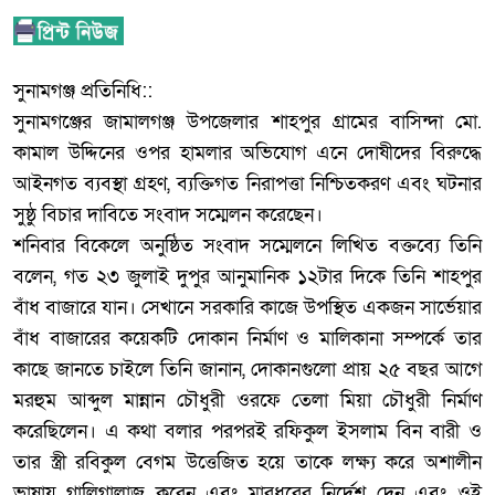
‎সুনামগঞ্জ প্রতিনিধি::
‎সুনামগঞ্জের জামালগঞ্জ উপজেলার শাহপুর গ্রামের বাসিন্দা মো.
কামাল উদ্দিনের ওপর হামলার অভিযোগ এনে দোষীদের বিরুদ্ধে
আইনগত ব্যবস্থা গ্রহণ, ব্যক্তিগত নিরাপত্তা নিশ্চিতকরণ এবং ঘটনার
সুষ্ঠু বিচার দাবিতে সংবাদ সম্মেলন করেছেন।
‎শনিবার বিকেলে অনুষ্ঠিত সংবাদ সম্মেলনে লিখিত বক্তব্যে তিনি
বলেন, গত ২৩ জুলাই দুপুর আনুমানিক ১২টার দিকে তিনি শাহপুর
বাঁধ বাজারে যান। সেখানে সরকারি কাজে উপস্থিত একজন সার্ভেয়ার
বাঁধ বাজারের কয়েকটি দোকান নির্মাণ ও মালিকানা সম্পর্কে তার
কাছে জানতে চাইলে তিনি জানান, দোকানগুলো প্রায় ২৫ বছর আগে
মরহুম আব্দুল মান্নান চৌধুরী ওরফে তেলা মিয়া চৌধুরী নির্মাণ
করেছিলেন। এ কথা বলার পরপরই রফিকুল ইসলাম বিন বারী ও
তার স্ত্রী রবিকুল বেগম উত্তেজিত হয়ে তাকে লক্ষ্য করে অশালীন
ভাষায় গালিগালাজ করেন এবং মারধরের নির্দেশ দেন এবং ওই