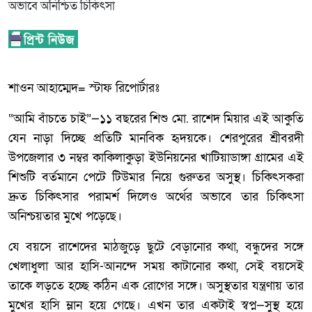
শাওন আহাম্মেদ= স্টাফ রিপোর্টারঃ
“আমি বাঁচতে চাই”—১১ বছরের শিশু মো. রাশেদ মিয়ার এই আকুতি
যেন নাড়া দিচ্ছে প্রতিটি মানবিক হৃদয়কে। শেরপুরের শ্রীবরদী
উপজেলার ৩ নম্বর কাকিলাকুড়া ইউনিয়নের খাটিয়াডাঙ্গা গ্রামের এই
শিশুটি বর্তমানে পেটে টিউমার নিয়ে গুরুতর অসুস্থ। চিকিৎসকরা
দ্রুত চিকিৎসার পরামর্শ দিলেও অর্থের অভাবে তার চিকিৎসা
অনিশ্চয়তার মুখে পড়েছে।
যে বয়সে রাশেদের মাঠজুড়ে ছুটে বেড়ানোর কথা, বন্ধুদের সঙ্গে
খেলাধুলা আর হাসি-আনন্দে সময় কাটানোর কথা, সেই বয়সেই
তাকে লড়তে হচ্ছে কঠিন এক রোগের সঙ্গে। অসুস্থতার যন্ত্রণায় তার
মুখের হাসি ম্লান হয়ে গেছে। এখন তার একটাই স্বপ্ন—সুস্থ হয়ে