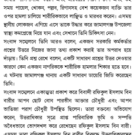
সময় পায়েল, খোকন, পল্লব, রিগানসহ বেশ কয়েকজন ব্যক্তি তার
ওপর হামলা চালিয়ে শারীরিকভাবে লাঞ্ছিত ও মারধর করেন। এসময়
স্থানীয় লোকজন এগিয়ে এসে তাকে উদ্ধার করে জামালগঞ্জ উপজেলা
স্বাস্থ্য কমপ্লেক্সে নিয়ে যান এবং সেখানে তিনি চিকিৎসা নেন।
‎সংবাদ সম্মেলনে তিনি আরও বলেন, একজন সরকারি কর্মকর্তার
প্রশ্নের উত্তরে নিজের জানা তথ্য প্রকাশ করাই তার অপরাধ হয়ে
দাঁড়ায়। তিনি প্রশ্ন রেখে বলেন, একটি সাধারণ প্রশ্নের উত্তর দেওয়ার
কারণে কেন একজন নাগরিককে শারীরিক হামলার শিকার হতে হবে।
এ ঘটনায় জামালগঞ্জ থানায় একটি সাধারণ ডায়েরি জিডি করেছেন
তিনি।
‎সংবাদ সম্মেলনে একাত্মতা প্রকাশ করে বিবাদী রফিকুল ইসলাম বিন
বারীর আপন ছোট বোন পারভীন আক্তার চৌধুরী এবং আপন
ভাতিজা পরাগ চৌধুরী উপস্থিত ছিলেন। তারা বক্তব্যে অভিযোগ
করেন, উত্তরাধিকার সূত্রে প্রাপ্ত পারিবারিক ভূমি ও সম্পত্তি
অবৈধভাবে ভোগদখল করে রেখেছেন রফিকুল ইসলাম বিন বারী।
এসময় তারা রফিকুল ইসলাম বিন বারীর বিরুদ্ধে উত্তরাধিকারদের