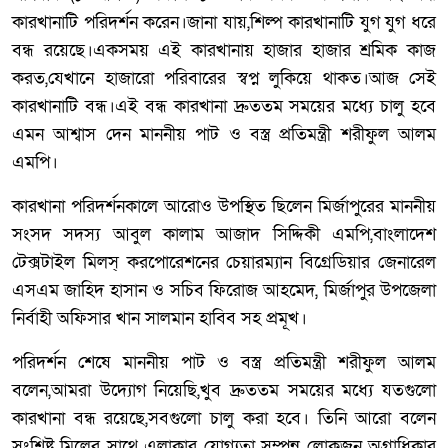
কারখানাটি পরিদর্শন করেন।জানা যায়,শিল্প কারখানাটি যুগ যুগ ধরে
বন্ধ রয়েছে।একসময় এই কারখানায় হাজার হাজার শ্রমিক কাজ
করত,যেখানে হাজারো পরিবারের স্বপ্ন লুকিয়ে থাকত।আজ সেই
কারখানাটি বন্ধ।এই বন্ধ কারখানা দ্রুততম সময়ের মধ্যে চালু হবে
এমন আশ্বাস দেন মাননীয় পাট ও বস্ত্র প্রতিমন্ত্রী শরীফুল আলম
এমপি।
কারখানা পরিদর্শনকালে আরোও উপস্থিত ছিলেন মির্জাপুরের মাননীয়
সংসদ সদস্য আবুল কালাম আজাদ সিদ্দিকী এমপি,বাংলাদেশ
টেক্সটাইল মিলস্ করপোরেশনের চেয়ারম্যান বিগ্রেডিয়ার জেনারেল
এসএম জাহিদ হাসান ও সচিব ফিরোজ আহমেদ, মির্জাপুর উপজেলা
নির্বাহী অফিসার খান সালমান হাবিব সহ প্রমূখ।
পরিদর্শন শেষে মাননীয় পাট ও বস্ত্র প্রতিমন্ত্রী শরীফুল আলম
বলেন,আমরা উদ্যোগ নিয়েছি,খুব দ্রুততম সময়ের মধ্যে যতগুলো
কারখানা বন্ধ রয়েছে,সবগুলো চালু করা হবে। তিনি আরো বলেন
সংশ্লিষ্ট মিলের সাথে এলাকার যোগ্যতা সম্পন্ন লোকজন অগ্রাধিকার