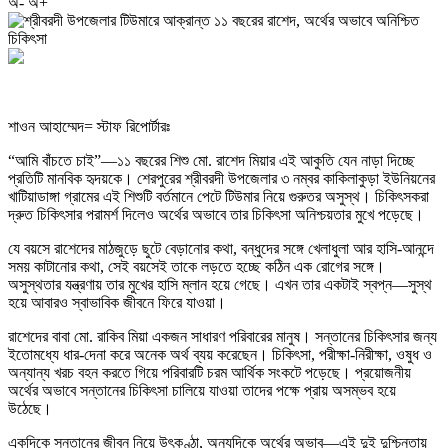
অ-
অ+
শাওন আহাম্মেদ= স্টাফ রিপোর্টারঃ
“আমি বাঁচতে চাই”—১১ বছরের শিশু মো. রাশেদ মিয়ার এই আকুতি যেন নাড়া দিচ্ছে
প্রতিটি মানবিক হৃদয়কে। শেরপুরের শ্রীবরদী উপজেলার ৩ নম্বর কাকিলাকুড়া ইউনিয়নের
খাটিয়াডাঙ্গা গ্রামের এই শিশুটি বর্তমানে পেটে টিউমার নিয়ে গুরুতর অসুস্থ। চিকিৎসকরা
দ্রুত চিকিৎসার পরামর্শ দিলেও অর্থের অভাবে তার চিকিৎসা অনিশ্চয়তার মুখে পড়েছে।
যে বয়সে রাশেদের মাঠজুড়ে ছুটে বেড়ানোর কথা, বন্ধুদের সঙ্গে খেলাধুলা আর হাসি-আনন্দে
সময় কাটানোর কথা, সেই বয়সেই তাকে লড়তে হচ্ছে কঠিন এক রোগের সঙ্গে।
অসুস্থতার যন্ত্রণায় তার মুখের হাসি ম্লান হয়ে গেছে। এখন তার একটাই স্বপ্ন—সুস্থ
হয়ে আবারও স্বাভাবিক জীবনে ফিরে যাওয়া।
রাশেদের বাবা মো. রাকিব মিয়া একজন সাধারণ পরিবারের মানুষ। সন্তানের চিকিৎসার জন্য
ইতোমধ্যে ধার-দেনা করে অনেক অর্থ ব্যয় করেছেন। চিকিৎসা, পরীক্ষা-নিরীক্ষা, ওষুধ ও
অন্যান্য খরচ বহন করতে গিয়ে পরিবারটি চরম আর্থিক সংকটে পড়েছে। প্রয়োজনীয়
অর্থের অভাবে সন্তানের চিকিৎসা চালিয়ে যাওয়া তাদের পক্ষে প্রায় অসম্ভব হয়ে
উঠেছে।
একদিকে সন্তানের জীবন নিয়ে উৎকণ্ঠা, অন্যদিকে অর্থের অভাব—এই দুই দুশ্চিন্তায়