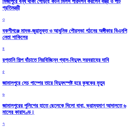
মির্জাপুরে বন্ধ থাকা গোড়াই কটন মিলস পরিদর্শন করলেন বস্ত্র ও পাট
প্রতিমন্ত্রী
৩
বকশীগঞ্জে মাদক-জুয়ামুক্ত ও আধুনিক পৌরসভা গঠনের অঙ্গীকার বিএনপি
নেতা শাকিলের
৪
রপ্তানি শিল্প বাঁচাতে নিরবিচ্ছিন্ন গ্যাস-বিদ্যুৎ সরবরাহের দাবি
৫
জামালপুরে সেচ পাম্পের তারে বিদ্যুৎস্পষ্ট হয়ে কৃষকের মৃত্যু
৬
জামালপুরের পুলিশের হাতে ছেলেকে দিলো বাবা, ভ্রাম্যমাণ আদালতে ৬
মাসের কারাদণ্ড।
৭