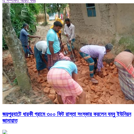
এ সম্পর্কিত আরও খবর
জয়পুরহাটে ধারকী গ্রামে ৩০০ ফিট রাস্তা সংস্কার করলেন বম্বু ইউনিয়ন
জামায়াত