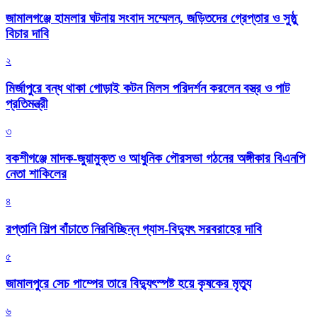
জামালগঞ্জে হামলার ঘটনায় সংবাদ সম্মেলন, জড়িতদের গ্রেপ্তার ও সুষ্ঠু
বিচার দাবি
২
মির্জাপুরে বন্ধ থাকা গোড়াই কটন মিলস পরিদর্শন করলেন বস্ত্র ও পাট
প্রতিমন্ত্রী
৩
বকশীগঞ্জে মাদক-জুয়ামুক্ত ও আধুনিক পৌরসভা গঠনের অঙ্গীকার বিএনপি
নেতা শাকিলের
৪
রপ্তানি শিল্প বাঁচাতে নিরবিচ্ছিন্ন গ্যাস-বিদ্যুৎ সরবরাহের দাবি
৫
জামালপুরে সেচ পাম্পের তারে বিদ্যুৎস্পষ্ট হয়ে কৃষকের মৃত্যু
৬