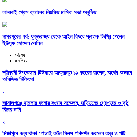
লালমাই প্রেস ক্লাবের নিয়মিত মাসিক সভা অনুষ্ঠিত
নাগরপুরের গর্ব: যুক্তরাজ্য থেকে আইন বিষয়ে স্নাতক ডিগ্রি পেলেন
ইউসুফ হোসেন লেনিন
সর্বশেষ
জনপ্রিয়
শ্রীবরদী উপজেলার টিউমারে আক্রান্ত ১১ বছরের রাশেদ, অর্থের অভাবে
অনিশ্চিত চিকিৎসা
১
জামালগঞ্জে হামলার ঘটনায় সংবাদ সম্মেলন, জড়িতদের গ্রেপ্তার ও সুষ্ঠু
বিচার দাবি
২
মির্জাপুরে বন্ধ থাকা গোড়াই কটন মিলস পরিদর্শন করলেন বস্ত্র ও পাট