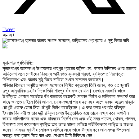
Tweet
অ-
অ+
‎সুনামগঞ্জ প্রতিনিধি::
‎সুনামগঞ্জের জামালগঞ্জ উপজেলার শাহপুর গ্রামের বাসিন্দা মো. কামাল উদ্দিনের ওপর হামলার
অভিযোগ এনে দোষীদের বিরুদ্ধে আইনগত ব্যবস্থা গ্রহণ, ব্যক্তিগত নিরাপত্তা
নিশ্চিতকরণ এবং ঘটনার সুষ্ঠু বিচার দাবিতে সংবাদ সম্মেলন করেছেন।
‎শনিবার বিকেলে অনুষ্ঠিত সংবাদ সম্মেলনে লিখিত বক্তব্যে তিনি বলেন, গত ২৩ জুলাই
দুপুর আনুমানিক ১২টার দিকে তিনি শাহপুর বাঁধ বাজারে যান। সেখানে সরকারি কাজে
উপস্থিত একজন সার্ভেয়ার বাঁধ বাজারের কয়েকটি দোকান নির্মাণ ও মালিকানা সম্পর্কে তার
কাছে জানতে চাইলে তিনি জানান, দোকানগুলো প্রায় ২৫ বছর আগে মরহুম আব্দুল মান্নান
চৌধুরী ওরফে তেলা মিয়া চৌধুরী নির্মাণ করেছিলেন। এ কথা বলার পরপরই রফিকুল
ইসলাম বিন বারী ও তার স্ত্রী রবিকুল বেগম উত্তেজিত হয়ে তাকে লক্ষ্য করে অশালীন
ভাষায় গালিগালাজ করেন এবং মারধরের নির্দেশ দেন এবং ওই সময় পায়েল, খোকন, পল্লব,
রিগানসহ বেশ কয়েকজন ব্যক্তি তার ওপর হামলা চালিয়ে শারীরিকভাবে লাঞ্ছিত ও মারধর
করেন। এসময় স্থানীয় লোকজন এগিয়ে এসে তাকে উদ্ধার করে জামালগঞ্জ উপজেলা
স্বাস্থ্য কমপ্লেক্সে নিয়ে যান এবং সেখানে তিনি চিকিৎসা নেন।