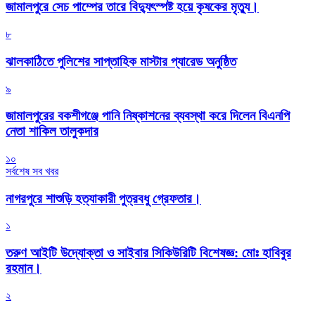
জামালপুরে সেচ পাম্পের তারে বিদ্যুৎস্পষ্ট হয়ে কৃষকের মৃত্যু।
৮
‎ঝালকাঠিতে পুলিশের সাপ্তাহিক মাস্টার প্যারেড অনুষ্ঠিত
৯
জামালপুরের বকশীগঞ্জে পানি নিষ্কাশনের ব্যবস্থা করে দিলেন বিএনপি
নেতা শাকিল তালুকদার
১০
সর্বশেষ সব খবর
নাগরপুরে শাশুড়ি হত্যাকারী পুত্রবধু গ্রেফতার।
১
তরুণ আইটি উদ্যোক্তা ও সাইবার সিকিউরিটি বিশেষজ্ঞ: মোঃ হাবিবুর
রহমান।
২