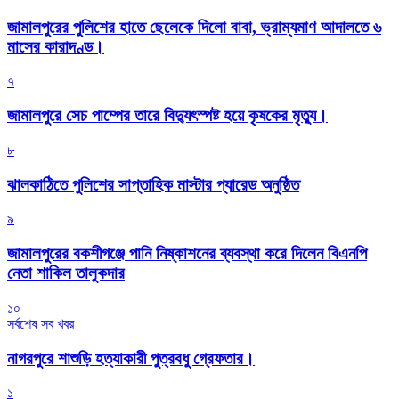
জামালপুরের পুলিশের হাতে ছেলেকে দিলো বাবা, ভ্রাম্যমাণ আদালতে ৬
মাসের কারাদণ্ড।
৭
জামালপুরে সেচ পাম্পের তারে বিদ্যুৎস্পষ্ট হয়ে কৃষকের মৃত্যু।
৮
‎ঝালকাঠিতে পুলিশের সাপ্তাহিক মাস্টার প্যারেড অনুষ্ঠিত
৯
জামালপুরের বকশীগঞ্জে পানি নিষ্কাশনের ব্যবস্থা করে দিলেন বিএনপি
নেতা শাকিল তালুকদার
১০
সর্বশেষ সব খবর
নাগরপুরে শাশুড়ি হত্যাকারী পুত্রবধু গ্রেফতার।
১