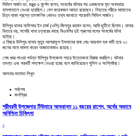
সিভিল সার্জন ডা. মঞ্জুর এ মুর্শেদ বলেন, সংঘর্ষের ঘটনার পর একজনকে মৃত অবস্থায়
হাসপাতালে নেওয়া হয়েছিল। বেশ কয়েকজন আহত রয়েছেন। নিহতের শরীরে আঘাতের
চিহ্ন থাকা প্রশ্নে তাৎক্ষণিক কোনও তথ্য জানাতে পারেননি সিভিল সার্জন।
উলিপুর থানার অফিসার ইন চার্জ (ওসি) জিল্লুর রহমান বলেন, আমি ছুটিতে ছিলাম। থানার
ভিতরে নয়, শুনেছি থানা চত্বরের কাছে বিএনপির দুই গ্রুপের মধ্যে সংঘর্ষের ঘটনা
ঘটেছে।
এ বিষয়ে উলিপুর থানায় মৃত্যু আশরাফুল ইসলামের বাবা মোঃ আয়নাল হক বাদী হয়ে ২০
জনের নামে মামলা করেন অজ্ঞাতনামাও রয়েছে।
শেষ খবর পাওয়া পর্যন্ত উলিপুর উপজেলা শহরে উত্তেজনা বিরাজ করছিল। ঘটনার
তদন্ত এবং পরবর্তী পদক্ষেপ নেওয়া হচ্ছে বলে জানিয়েছেন পুলিশ ও সংশ্লিষ্টরা।
আপনার মতামত লিখুন
সর্বশেষ
জনপ্রিয়
শ্রীবরদী উপজেলার টিউমারে আক্রান্ত ১১ বছরের রাশেদ, অর্থের অভাবে
অনিশ্চিত চিকিৎসা
১