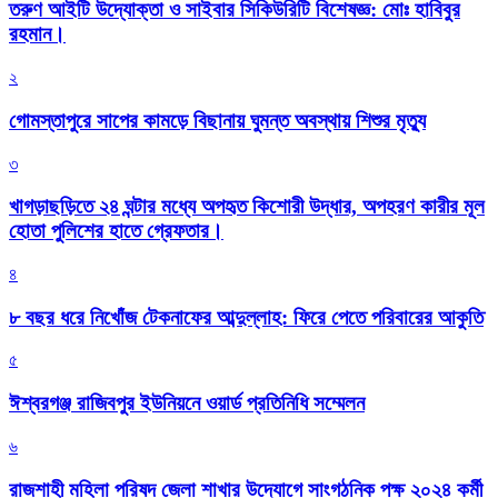
তরুণ আইটি উদ্যোক্তা ও সাইবার সিকিউরিটি বিশেষজ্ঞ: মোঃ হাবিবুর
রহমান।
২
গোমস্তাপুরে সাপের কামড়ে বিছানায় ঘুমন্ত অবস্থায় শিশুর মৃত্যু
৩
খাগড়াছড়িতে ২৪ ঘন্টার মধ্যে অপহৃত কিশোরী উদ্ধার, অপহরণ কারীর মূল
হোতা পুলিশের হাতে গ্রেফতার।
৪
৮ বছর ধরে নিখোঁজ টেকনাফের আব্দুল্লাহ: ফিরে পেতে পরিবারের আকুতি
৫
ঈশ্বরগঞ্জ রাজিবপুর ইউনিয়নে ওয়ার্ড প্রতিনিধি সম্মেলন
৬
রাজশাহী মহিলা পরিষদ জেলা শাখার উদ্যোগে সাংগঠনিক পক্ষ ২০২৪ কর্মী