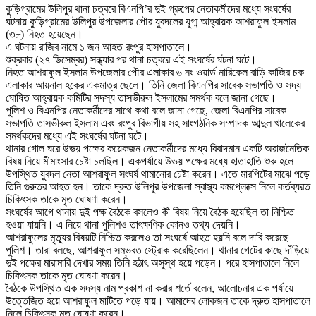
কুড়িগ্রামের উলিপুর থানা চত্বরে বিএনপি’র দুই গ্রুপের নেতাকর্মীদের মধ্যে সংঘর্ষের
ঘটনায় কুড়িগ্রামের উলিপুর উপজেলার পৌর যুবদলের যুগ্ম আহ্বায়ক আশরাফুল ইসলাম
(৩৮) নিহত হয়েছেন।
এ ঘটনায় রাজিব নামে ১ জন আহত রংপুর হাসপাতালে।
শুক্রবার (২৭ ডিসেম্বর) সন্ধ্যার পর থানা চত্বরে এই সংঘর্ষের ঘটনা ঘটে।
নিহত আশরাফুল ইসলাম উপজেলার পৌর এলাকার ৬ নং ওয়ার্ড নারিকেল বাড়ি কাজির চক
এলাকার আয়নাল হকের একমাত্র ছেলে। তিনি জেলা বিএনপির সাবেক সভাপতি ও সদ্য
ঘোষিত আহ্বায়ক কমিটির সদস্য তাসভীরুল ইসলামের সমর্থক বলে জানা গেছে।
পুলিশ ও বিএনপির নেতাকর্মীদের সাথে কথা বলে জানা গেছে, জেলা বিএনপির সাবেক
সভাপতি তাসভীরুল ইসলাম এবং রংপুর বিভাগীয় সহ সাংগঠনিক সম্পাদক আব্দুল খালেকের
সমর্থকদের মধ্যে এই সংঘর্ষের ঘটনা ঘটে।
থানার গোল ঘরে উভয় পক্ষের কয়েকজন নেতাকর্মীদের মধ্যে বিবাদমান একটি অরাজনৈতিক
বিষয় নিয়ে মীমাংসার চেষ্টা চলছিল। একপর্যায়ে উভয় পক্ষের মধ্যে হাতাহাতি শুরু হলে
উপস্থিত যুবদল নেতা আশরাফুল সংঘর্ষ থামানোর চেষ্টা করেন। এতে মারপিটের মাঝে পড়ে
তিনি গুরুতর আহত হন। তাকে দ্রুত উলিপুর উপজেলা স্বাস্থ্য কমপ্লেক্সে নিলে কর্তব্যরত
চিকিৎসক তাকে মৃত ঘোষণা করেন।
সংঘর্ষের আগে থানায় দুই পক্ষ বৈঠকে বসলেও কী বিষয় নিয়ে বৈঠক হয়েছিল তা নিশ্চিত
হওয়া যায়নি। এ নিয়ে থানা পুলিশও তাৎক্ষণিক কোনও তথ্য দেয়নি।
আশরাফুলের মৃত্যুর বিষয়টি নিশ্চিত করলেও তা সংঘর্ষে আহত হয়নি বলে দাবি করেছে
পুলিশ। তারা বলছে, আশরাফুল সম্ভবত স্ট্রোক করেছিলেন। থানার গেটের কাছে দাঁড়িয়ে
দুই পক্ষের মারামারি দেখার সময় তিনি হঠাৎ অসুস্থ হয়ে পড়েন। পরে হাসপাতালে নিলে
চিকিৎসক তাকে মৃত ঘোষণা করেন।
বৈঠকে উপস্থিত এক সদস্য নাম প্রকাশ না করার শর্তে বলেন, আলোচনার এক পর্যায়ে
উত্তেজিত হয়ে আশরাফুল মাটিতে পড়ে যায়। আমাদের লোকজন তাকে দ্রুত হাসপাতালে
নিলে চিকিৎসক মৃত ঘোষণা করেন।