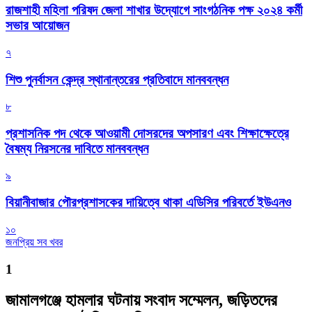
রাজশাহী মহিলা পরিষদ জেলা শাখার উদ্যোগে সাংগঠনিক পক্ষ ২০২৪ কর্মী
সভার আয়োজন
৭
শিশু পুনর্বাসন কেন্দ্র স্থানান্তরের প্রতিবাদে মানববন্ধন
৮
প্রশাসনিক পদ থেকে আওয়ামী দোসরদের অপসারণ এবং শিক্ষাক্ষেত্রে
বৈষম্য নিরসনের দাবিতে মানববন্ধন
৯
বিয়ানীবাজার পৌরপ্রশাসকের দায়িত্বে থাকা এডিসির পরিবর্তে ইউএনও
১০
জনপ্রিয় সব খবর
1
জামালগঞ্জে হামলার ঘটনায় সংবাদ সম্মেলন, জড়িতদের