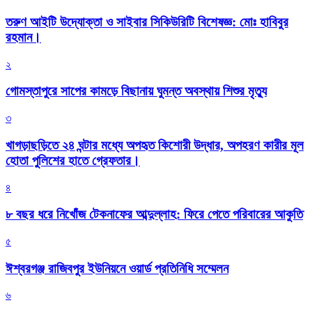
তরুণ আইটি উদ্যোক্তা ও সাইবার সিকিউরিটি বিশেষজ্ঞ: মোঃ হাবিবুর
রহমান।
২
গোমস্তাপুরে সাপের কামড়ে বিছানায় ঘুমন্ত অবস্থায় শিশুর মৃত্যু
৩
খাগড়াছড়িতে ২৪ ঘন্টার মধ্যে অপহৃত কিশোরী উদ্ধার, অপহরণ কারীর মূল
হোতা পুলিশের হাতে গ্রেফতার।
৪
৮ বছর ধরে নিখোঁজ টেকনাফের আব্দুল্লাহ: ফিরে পেতে পরিবারের আকুতি
৫
ঈশ্বরগঞ্জ রাজিবপুর ইউনিয়নে ওয়ার্ড প্রতিনিধি সম্মেলন
৬