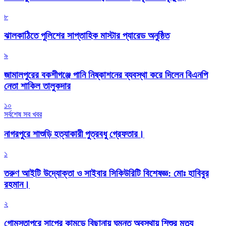
৮
‎ঝালকাঠিতে পুলিশের সাপ্তাহিক মাস্টার প্যারেড অনুষ্ঠিত
৯
জামালপুরের বকশীগঞ্জে পানি নিষ্কাশনের ব্যবস্থা করে দিলেন বিএনপি
নেতা শাকিল তালুকদার
১০
সর্বশেষ সব খবর
নাগরপুরে শাশুড়ি হত্যাকারী পুত্রবধু গ্রেফতার।
১
তরুণ আইটি উদ্যোক্তা ও সাইবার সিকিউরিটি বিশেষজ্ঞ: মোঃ হাবিবুর
রহমান।
২
গোমস্তাপুরে সাপের কামড়ে বিছানায় ঘুমন্ত অবস্থায় শিশুর মৃত্যু