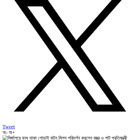
Tweet
অ-
অ+