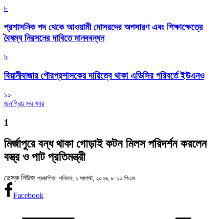
৮
প্রশাসনিক পদ থেকে আওয়ামী দোসরদের অপসারণ এবং শিক্ষাক্ষেত্রে
বৈষম্য নিরসনের দাবিতে মানববন্ধন
৯
বিয়ানীবাজার পৌরপ্রশাসকের দায়িত্বে থাকা এডিসির পরিবর্তে ইউএনও
১০
জনপ্রিয় সব খবর
1
মির্জাপুরে বন্ধ থাকা গোড়াই কটন মিলস পরিদর্শন করলেন
বস্ত্র ও পাট প্রতিমন্ত্রী
ডেস্ক নিউজ
প্রকাশিত: শনিবার, ১ আগস্ট, ২০২৬, ৮:১০ পিএম
Facebook