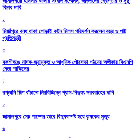
জামালগঞ্জে হামলার ঘটনায় সংবাদ সম্মেলন, জড়িতদের গ্রেপ্তার ও সুষ্ঠু
বিচার দাবি
২
মির্জাপুরে বন্ধ থাকা গোড়াই কটন মিলস পরিদর্শন করলেন বস্ত্র ও পাট
প্রতিমন্ত্রী
৩
বকশীগঞ্জে মাদক-জুয়ামুক্ত ও আধুনিক পৌরসভা গঠনের অঙ্গীকার বিএনপি
নেতা শাকিলের
৪
রপ্তানি শিল্প বাঁচাতে নিরবিচ্ছিন্ন গ্যাস-বিদ্যুৎ সরবরাহের দাবি
৫
জামালপুরে সেচ পাম্পের তারে বিদ্যুৎস্পষ্ট হয়ে কৃষকের মৃত্যু
৬