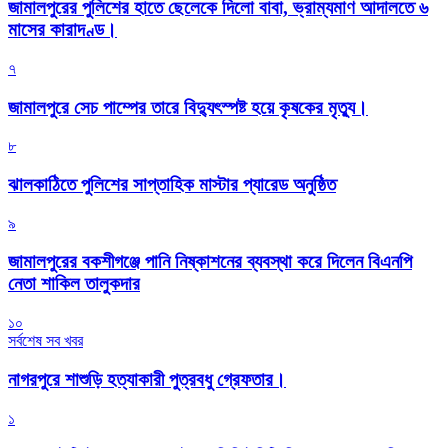
জামালপুরের পুলিশের হাতে ছেলেকে দিলো বাবা, ভ্রাম্যমাণ আদালতে ৬
মাসের কারাদণ্ড।
৭
জামালপুরে সেচ পাম্পের তারে বিদ্যুৎস্পষ্ট হয়ে কৃষকের মৃত্যু।
৮
‎ঝালকাঠিতে পুলিশের সাপ্তাহিক মাস্টার প্যারেড অনুষ্ঠিত
৯
জামালপুরের বকশীগঞ্জে পানি নিষ্কাশনের ব্যবস্থা করে দিলেন বিএনপি
নেতা শাকিল তালুকদার
১০
সর্বশেষ সব খবর
নাগরপুরে শাশুড়ি হত্যাকারী পুত্রবধু গ্রেফতার।
১