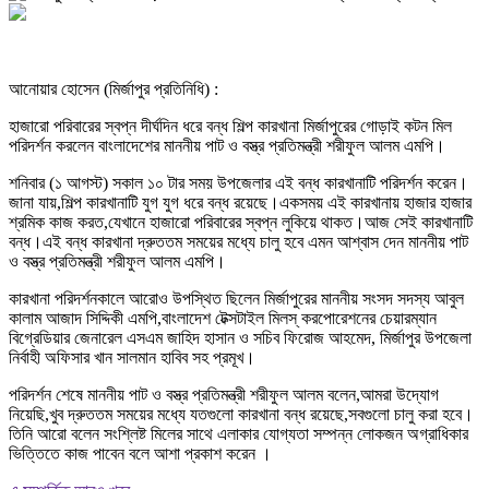
আনোয়ার হোসেন (মির্জাপুর প্রতিনিধি) :
হাজারো পরিবারের স্বপ্ন দীর্ঘদিন ধরে বন্ধ শিল্প কারখানা মির্জাপুরের গোড়াই কটন মিল
পরিদর্শন করলেন বাংলাদেশের মাননীয় পাট ও বস্ত্র প্রতিমন্ত্রী শরীফুল আলম এমপি।
শনিবার (১ আগস্ট) সকাল ১০ টার সময় উপজেলার এই বন্ধ কারখানাটি পরিদর্শন করেন।
জানা যায়,শিল্প কারখানাটি যুগ যুগ ধরে বন্ধ রয়েছে।একসময় এই কারখানায় হাজার হাজার
শ্রমিক কাজ করত,যেখানে হাজারো পরিবারের স্বপ্ন লুকিয়ে থাকত।আজ সেই কারখানাটি
বন্ধ।এই বন্ধ কারখানা দ্রুততম সময়ের মধ্যে চালু হবে এমন আশ্বাস দেন মাননীয় পাট
ও বস্ত্র প্রতিমন্ত্রী শরীফুল আলম এমপি।
কারখানা পরিদর্শনকালে আরোও উপস্থিত ছিলেন মির্জাপুরের মাননীয় সংসদ সদস্য আবুল
কালাম আজাদ সিদ্দিকী এমপি,বাংলাদেশ টেক্সটাইল মিলস্ করপোরেশনের চেয়ারম্যান
বিগ্রেডিয়ার জেনারেল এসএম জাহিদ হাসান ও সচিব ফিরোজ আহমেদ, মির্জাপুর উপজেলা
নির্বাহী অফিসার খান সালমান হাবিব সহ প্রমূখ।
পরিদর্শন শেষে মাননীয় পাট ও বস্ত্র প্রতিমন্ত্রী শরীফুল আলম বলেন,আমরা উদ্যোগ
নিয়েছি,খুব দ্রুততম সময়ের মধ্যে যতগুলো কারখানা বন্ধ রয়েছে,সবগুলো চালু করা হবে।
তিনি আরো বলেন সংশ্লিষ্ট মিলের সাথে এলাকার যোগ্যতা সম্পন্ন লোকজন অগ্রাধিকার
ভিত্তিতে কাজ পাবেন বলে আশা প্রকাশ করেন ।