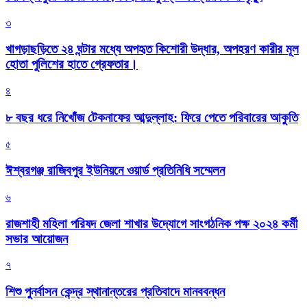
৩
খাগড়াছড়িতে ২৪ ঘন্টার মধ্যে অপহৃত কিশোরী উদ্ধার, অপহরণ কারীর মূল
হোতা পুলিশের হাতে গ্রেফতার।
৪
৮ বছর ধরে নিখোঁজ টেকনাফের আব্দুল্লাহ: ফিরে পেতে পরিবারের আকুতি
৫
ঈশ্বরগঞ্জ রাজিবপুর ইউনিয়নে ওয়ার্ড প্রতিনিধি সম্মেলন
৬
রাজশাহী মহিলা পরিষদ জেলা শাখার উদ্যোগে সাংগঠনিক পক্ষ ২০২৪ কর্মী
সভার আয়োজন
৭
শিশু পুনর্বাসন কেন্দ্র স্থানান্তরের প্রতিবাদে মানববন্ধন