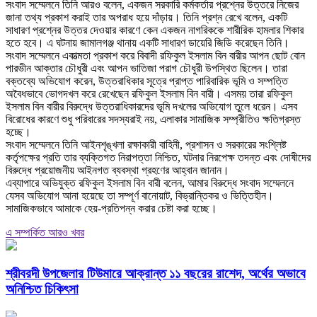
‎সংবাদ সম্মেলনে তিনি আরও বলেন, একজন সরকারি কর্মকর্তার প্রশ্নের উত্তরে নিজের
জানা তথ্য প্রকাশ করাই তার অপরাধ হয়ে দাঁড়ায়। তিনি প্রশ্ন রেখে বলেন, একটি
সাধারণ প্রশ্নের উত্তর দেওয়ার কারণে কেন একজন নাগরিককে শারীরিক হামলার শিকার
হতে হবে। এ ঘটনায় জামালগঞ্জ থানায় একটি সাধারণ ডায়েরি জিডি করেছেন তিনি।
‎সংবাদ সম্মেলনে একাত্মতা প্রকাশ করে বিবাদী রফিকুল ইসলাম বিন বারীর আপন ছোট বোন
পারভীন আক্তার চৌধুরী এবং আপন ভাতিজা পরাগ চৌধুরী উপস্থিত ছিলেন। তারা
বক্তব্যে অভিযোগ করেন, উত্তরাধিকার সূত্রে প্রাপ্ত পারিবারিক ভূমি ও সম্পত্তি
অবৈধভাবে ভোগদখল করে রেখেছেন রফিকুল ইসলাম বিন বারী। এসময় তারা রফিকুল
ইসলাম বিন বারীর বিরুদ্ধে উত্তরাধিকারদের ভূমি দখলের অভিযোগ তুলে ধরেন। এসব
বিরোধের কারণে শুধু পরিবারের সদস্যরাই নয়, এলাকার সামাজিক সম্প্রীতিও ক্ষতিগ্রস্ত
হচ্ছে।
‎সংবাদ সম্মেলনে তিনি আইনশৃঙ্খলা রক্ষাকারী বাহিনী, প্রশাসন ও সরকারের সংশ্লিষ্ট
কর্তৃপক্ষের প্রতি তার ব্যক্তিগত নিরাপত্তা নিশ্চিত, ঘটনার নিরপেক্ষ তদন্ত এবং দোষীদের
বিরুদ্ধে প্রয়োজনীয় আইনগত ব্যবস্থা গ্রহণের আহ্বান জানান।
‎এব্যাপারে অভিযুক্ত রফিকুল ইসলাম বিন বারী বলেন, আমার বিরুদ্ধে সংবাদ সম্মেলনে
যেসব অভিযোগ আনা হয়েছে তা সম্পূর্ণ বানোয়াট, বিভ্রান্তিকর ও ভিত্তিহীন।
সামাজিকভাবে আমাকে হেয়-প্রতিপন্ন করার চেষ্টা করা হচ্ছে।
এ সম্পর্কিত আরও খবর
শ্রীবরদী উপজেলার টিউমারে আক্রান্ত ১১ বছরের রাশেদ, অর্থের অভাবে
অনিশ্চিত চিকিৎসা