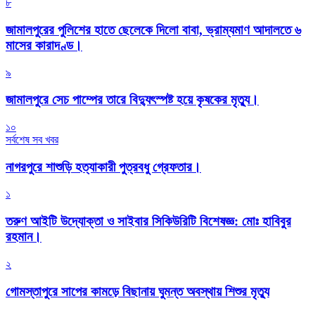
৮
জামালপুরের পুলিশের হাতে ছেলেকে দিলো বাবা, ভ্রাম্যমাণ আদালতে ৬
মাসের কারাদণ্ড।
৯
জামালপুরে সেচ পাম্পের তারে বিদ্যুৎস্পষ্ট হয়ে কৃষকের মৃত্যু।
১০
সর্বশেষ সব খবর
নাগরপুরে শাশুড়ি হত্যাকারী পুত্রবধু গ্রেফতার।
১
তরুণ আইটি উদ্যোক্তা ও সাইবার সিকিউরিটি বিশেষজ্ঞ: মোঃ হাবিবুর
রহমান।
২
গোমস্তাপুরে সাপের কামড়ে বিছানায় ঘুমন্ত অবস্থায় শিশুর মৃত্যু