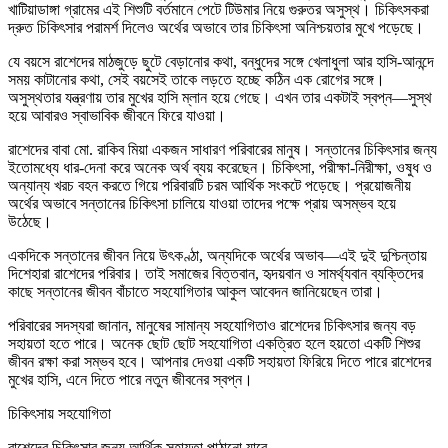
খাটিয়াডাঙ্গা গ্রামের এই শিশুটি বর্তমানে পেটে টিউমার নিয়ে গুরুতর অসুস্থ। চিকিৎসকরা
দ্রুত চিকিৎসার পরামর্শ দিলেও অর্থের অভাবে তার চিকিৎসা অনিশ্চয়তার মুখে পড়েছে।
যে বয়সে রাশেদের মাঠজুড়ে ছুটে বেড়ানোর কথা, বন্ধুদের সঙ্গে খেলাধুলা আর হাসি-আনন্দে
সময় কাটানোর কথা, সেই বয়সেই তাকে লড়তে হচ্ছে কঠিন এক রোগের সঙ্গে।
অসুস্থতার যন্ত্রণায় তার মুখের হাসি ম্লান হয়ে গেছে। এখন তার একটাই স্বপ্ন—সুস্থ
হয়ে আবারও স্বাভাবিক জীবনে ফিরে যাওয়া।
রাশেদের বাবা মো. রাকিব মিয়া একজন সাধারণ পরিবারের মানুষ। সন্তানের চিকিৎসার জন্য
ইতোমধ্যে ধার-দেনা করে অনেক অর্থ ব্যয় করেছেন। চিকিৎসা, পরীক্ষা-নিরীক্ষা, ওষুধ ও
অন্যান্য খরচ বহন করতে গিয়ে পরিবারটি চরম আর্থিক সংকটে পড়েছে। প্রয়োজনীয়
অর্থের অভাবে সন্তানের চিকিৎসা চালিয়ে যাওয়া তাদের পক্ষে প্রায় অসম্ভব হয়ে
উঠেছে।
একদিকে সন্তানের জীবন নিয়ে উৎকণ্ঠা, অন্যদিকে অর্থের অভাব—এই দুই দুশ্চিন্তায়
দিশেহারা রাশেদের পরিবার। তাই সমাজের বিত্তবান, হৃদয়বান ও সামর্থ্যবান ব্যক্তিদের
কাছে সন্তানের জীবন বাঁচাতে সহযোগিতার আকুল আবেদন জানিয়েছেন তারা।
পরিবারের সদস্যরা জানান, মানুষের সামান্য সহযোগিতাও রাশেদের চিকিৎসার জন্য বড়
সহায়তা হতে পারে। অনেক ছোট ছোট সহযোগিতা একত্রিত হলে হয়তো একটি শিশুর
জীবন রক্ষা করা সম্ভব হবে। আপনার দেওয়া একটি সহায়তা ফিরিয়ে দিতে পারে রাশেদের
মুখের হাসি, এনে দিতে পারে নতুন জীবনের স্বপ্ন।
চিকিৎসায় সহযোগিতা
রাশেদের চিকিৎসার জন্য আর্থিক সহায়তা পাঠানো যাবে—