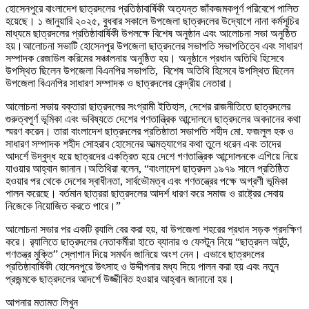
হোসেনপুরে বাংলাদেশ ছাত্রদলের প্রতিষ্ঠাবার্ষিকী অত্যন্ত জাঁকজমকপূর্ণ পরিবেশে পালিত
হয়েছে। ১ জানুয়ারি ২০২৫, বুধবার সকালে উপজেলা ছাত্রদলের উদ্যোগে নানা কর্মসূচির
মাধ্যমে ছাত্রদলের প্রতিষ্ঠাবার্ষিকী উপলক্ষে বিশেষ অনুষ্ঠান এবং আলোচনা সভা অনুষ্ঠিত
হয়।আলোচনা সভাটি হোসেনপুর উপজেলা ছাত্রদলের সভাপতি সভাপতিত্বে এবং সাধারণ
সম্পাদক রেজাউল করিমের সঞ্চালনায় অনুষ্ঠিত হয়। অনুষ্ঠানে প্রধান অতিথি হিসেবে
উপস্থিত ছিলেন উপজেলা বিএনপির সভাপতি, বিশেষ অতিথি হিসেবে উপস্থিত ছিলেন
উপজেলা বিএনপির সাধারণ সম্পাদক ও ছাত্রদলের কেন্দ্রীয় নেতারা।
আলোচনা সভায় বক্তারা ছাত্রদলের সংগ্রামী ইতিহাস, দেশের রাজনীতিতে ছাত্রদলের
গুরুত্বপূর্ণ ভূমিকা এবং ভবিষ্যতে দেশের গণতান্ত্রিক আন্দোলনে ছাত্রদলের অবদানের কথা
স্মরণ করেন। তারা বাংলাদেশ ছাত্রদলের প্রতিষ্ঠাতা সভাপতি শহীদ মো. ফজলুল হক ও
সাধারণ সম্পাদক শহীদ সোহরাব হোসেনের আত্মত্যাগের কথা তুলে ধরেন এবং তাদের
আদর্শে উদ্বুদ্ধ হয়ে ছাত্রদের একত্রিত হয়ে দেশে গণতান্ত্রিক আন্দোলনকে এগিয়ে নিয়ে
যাওয়ার আহ্বান জানান।অতিথিরা বলেন, “বাংলাদেশ ছাত্রদল ১৯৭৯ সালে প্রতিষ্ঠিত
হওয়ার পর থেকে দেশের স্বাধীনতা, সার্বভৌমত্ব এবং গণতন্ত্রের পক্ষে অগ্রণী ভূমিকা
পালন করেছে। বর্তমান ছাত্ররা ছাত্রদলের আদর্শ ধারণ করে সমাজ ও রাষ্ট্রের সেবায়
নিজেকে নিয়োজিত করতে পারে।”
আলোচনা সভার পর একটি র‍্যালি বের করা হয়, যা উপজেলা শহরের প্রধান সড়ক প্রদক্ষিণ
করে। র‍্যালিতে ছাত্রদলের নেতাকর্মীরা হাতে ব্যানার ও ফেস্টুন নিয়ে “ছাত্রদল অটুট,
গণতন্ত্র মুক্তি” স্লোগান দিয়ে সমর্থন জানিয়ে অংশ নেন। এভাবে ছাত্রদলের
প্রতিষ্ঠাবার্ষিকী হোসেনপুরে উৎসাহ ও উদ্দীপনার মধ্য দিয়ে পালন করা হয় এবং নতুন
প্রজন্মকে ছাত্রদলের আদর্শে উজ্জীবিত হওয়ার আহ্বান জানানো হয়।
আপনার মতামত লিখুন