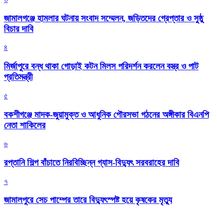
জামালগঞ্জে হামলার ঘটনায় সংবাদ সম্মেলন, জড়িতদের গ্রেপ্তার ও সুষ্ঠু
বিচার দাবি
৪
মির্জাপুরে বন্ধ থাকা গোড়াই কটন মিলস পরিদর্শন করলেন বস্ত্র ও পাট
প্রতিমন্ত্রী
৫
বকশীগঞ্জে মাদক-জুয়ামুক্ত ও আধুনিক পৌরসভা গঠনের অঙ্গীকার বিএনপি
নেতা শাকিলের
৬
রপ্তানি শিল্প বাঁচাতে নিরবিচ্ছিন্ন গ্যাস-বিদ্যুৎ সরবরাহের দাবি
৭
জামালপুরে সেচ পাম্পের তারে বিদ্যুৎস্পষ্ট হয়ে কৃষকের মৃত্যু