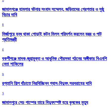
জামালগঞ্জে হামলার ঘটনায় সংবাদ সম্মেলন, জড়িতদের গ্রেপ্তার ও সুষ্ঠু
বিচার দাবি
৪
মির্জাপুরে বন্ধ থাকা গোড়াই কটন মিলস পরিদর্শন করলেন বস্ত্র ও পাট
প্রতিমন্ত্রী
৫
বকশীগঞ্জে মাদক-জুয়ামুক্ত ও আধুনিক পৌরসভা গঠনের অঙ্গীকার বিএনপি
নেতা শাকিলের
৬
রপ্তানি শিল্প বাঁচাতে নিরবিচ্ছিন্ন গ্যাস-বিদ্যুৎ সরবরাহের দাবি
৭
জামালপুরে সেচ পাম্পের তারে বিদ্যুৎস্পষ্ট হয়ে কৃষকের মৃত্যু