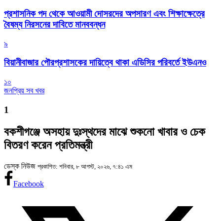
প্রশাসনিক পদ থেকে আওয়ামী দোসরদের অপসারণ এবং শিক্ষাক্ষেত্রে
বৈষম্য নিরসনের দাবিতে মানববন্ধন
৯
বিয়ানীবাজার পৌরপ্রশাসকের দায়িত্বে থাকা এডিসির পরিবর্তে ইউএনও
১০
জনপ্রিয় সব খবর
1
বকশীগঞ্জে অসহায় দুঃস্থদের মাঝে শুকনো খাবার ও চেক
বিতরণ করেন প্রতিমন্ত্রী
ডেস্ক নিউজ
প্রকাশিত: শনিবার, ৮ আগস্ট, ২০২৬, ৭:৪১ এম
Facebook