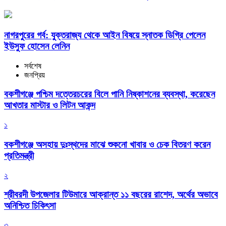
নাগরপুরের গর্ব: যুক্তরাজ্য থেকে আইন বিষয়ে স্নাতক ডিগ্রি পেলেন
ইউসুফ হোসেন লেনিন
সর্বশেষ
জনপ্রিয়
বকশীগঞ্জে পশ্চিম দত্তেরচরের বিলে পানি নিষ্কাশনের ব্যবস্থা, করেছেন
আখতার মাস্টার ও লিটন আকন্দ
১
বকশীগঞ্জে অসহায় দুঃস্থদের মাঝে শুকনো খাবার ও চেক বিতরণ করেন
প্রতিমন্ত্রী
২
শ্রীবরদী উপজেলার টিউমারে আক্রান্ত ১১ বছরের রাশেদ, অর্থের অভাবে
অনিশ্চিত চিকিৎসা
৩