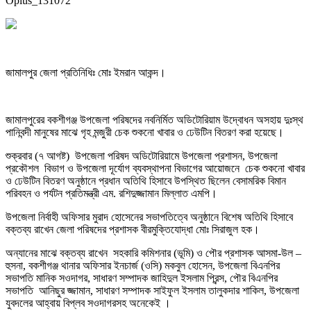
Oplus_131072
জামালপুর জেলা প্রতিনিধিঃ মোঃ ইমরান আকন্দ।
জামালপুরের বকশীগঞ্জ উপজেলা পরিষদের নবনির্মিত অডিটোরিয়াম উদ্বোধন অসহায় দুঃস্থ
পানিবন্দী মানুষের মাঝে গৃহ মন্জুরী চেক শুকনো খাবার ও ঢেউটিন বিতরণ করা হয়েছে।
শুক্রবার (৭ আগষ্ট) উপজেলা পরিষদ অডিটোরিয়ামে উপজেলা প্রশাসন, উপজেলা
প্রকৌশল বিভাগ ও উপজেলা দূর্যোগ ব্যবস্থাপনা বিভাগের আয়োজনে চেক শুকনো খাবার
ও ঢেউটিন বিতরণ অনুষ্ঠানে প্রধান অতিথি হিসাবে উপস্থিত ছিলেন বেসামরিক বিমান
পরিবহন ও পর্যটন প্রতিমন্ত্রী এম. রশিদুজ্জামান মিল্লাত এমপি।
উপজেলা নির্বাহী অফিসার মুরাদ হোসেনের সভাপতিত্বে অনুষ্ঠানে বিশেষ অতিথি হিসাবে
বক্তব্য রাখেন জেলা পরিষদের প্রশাসক বীরমুক্তিযোদ্ধা মোঃ সিরাজুল হক।
অন্যানের মাঝে বক্তব্য রাখেন সহকারি কমিশনার (ভূমি) ও পৌর প্রশাসক আসমা-উল –
হুসনা, বকশীগঞ্জ থানার অফিসার ইনচার্জ (ওসি) মকবুল হোসেন, উপজেলা বিএনপির
সভাপতি মানিক সওদাগর, সাধারণ সম্পাদক জাহিদুল ইসলাম প্রিন্স, পৌর বিএনপির
সভাপতি আনিছুর জ্জামান, সাধারণ সম্পাদক সাইফুল ইসলাম তালুকদার শাকিল, উপজেলা
যুবদলের আহ্বায় বিপ্লব সওদাগরসহ অনেকেই ।