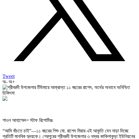
Tweet
অ-
অ+
শাওন আহাম্মেদ= স্টাফ রিপোর্টারঃ
“আমি বাঁচতে চাই”—১১ বছরের শিশু মো. রাশেদ মিয়ার এই আকুতি যেন নাড়া দিচ্ছে
প্রতিটি মানবিক হৃদয়কে। শেরপুরের শ্রীবরদী উপজেলার ৩ নম্বর কাকিলাকুড়া ইউনিয়নের