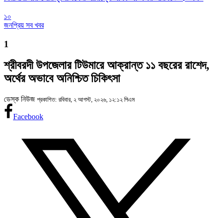
১০
জনপ্রিয় সব খবর
1
শ্রীবরদী উপজেলার টিউমারে আক্রান্ত ১১ বছরের রাশেদ,
অর্থের অভাবে অনিশ্চিত চিকিৎসা
ডেস্ক নিউজ
প্রকাশিত: রবিবার, ২ আগস্ট, ২০২৬, ১২:১২ পিএম
Facebook