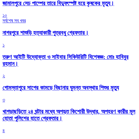
জামালপুরে সেচ পাম্পের তারে বিদ্যুৎস্পষ্ট হয়ে কৃষকের মৃত্যু।
১০
সর্বশেষ সব খবর
নাগরপুরে শাশুড়ি হত্যাকারী পুত্রবধু গ্রেফতার।
১
তরুণ আইটি উদ্যোক্তা ও সাইবার সিকিউরিটি বিশেষজ্ঞ: মোঃ হাবিবুর
রহমান।
২
গোমস্তাপুরে সাপের কামড়ে বিছানায় ঘুমন্ত অবস্থায় শিশুর মৃত্যু
৩
খাগড়াছড়িতে ২৪ ঘন্টার মধ্যে অপহৃত কিশোরী উদ্ধার, অপহরণ কারীর মূল
হোতা পুলিশের হাতে গ্রেফতার।
৪