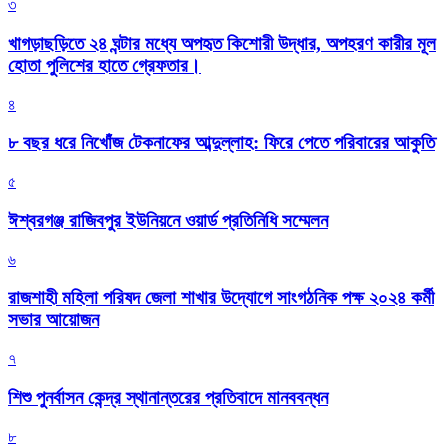
৩
খাগড়াছড়িতে ২৪ ঘন্টার মধ্যে অপহৃত কিশোরী উদ্ধার, অপহরণ কারীর মূল
হোতা পুলিশের হাতে গ্রেফতার।
৪
৮ বছর ধরে নিখোঁজ টেকনাফের আব্দুল্লাহ: ফিরে পেতে পরিবারের আকুতি
৫
ঈশ্বরগঞ্জ রাজিবপুর ইউনিয়নে ওয়ার্ড প্রতিনিধি সম্মেলন
৬
রাজশাহী মহিলা পরিষদ জেলা শাখার উদ্যোগে সাংগঠনিক পক্ষ ২০২৪ কর্মী
সভার আয়োজন
৭
শিশু পুনর্বাসন কেন্দ্র স্থানান্তরের প্রতিবাদে মানববন্ধন
৮