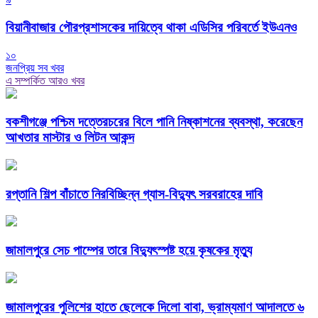
বিয়ানীবাজার পৌরপ্রশাসকের দায়িত্বে থাকা এডিসির পরিবর্তে ইউএনও
১০
জনপ্রিয় সব খবর
এ সম্পর্কিত আরও খবর
বকশীগঞ্জে পশ্চিম দত্তেরচরের বিলে পানি নিষ্কাশনের ব্যবস্থা, করেছেন
আখতার মাস্টার ও লিটন আকন্দ
রপ্তানি শিল্প বাঁচাতে নিরবিচ্ছিন্ন গ্যাস-বিদ্যুৎ সরবরাহের দাবি
জামালপুরে সেচ পাম্পের তারে বিদ্যুৎস্পষ্ট হয়ে কৃষকের মৃত্যু
জামালপুরের পুলিশের হাতে ছেলেকে দিলো বাবা, ভ্রাম্যমাণ আদালতে ৬