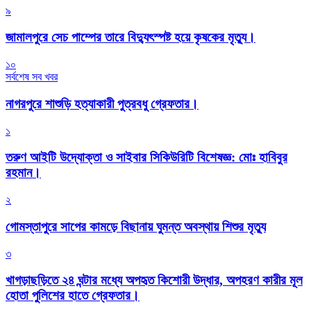
৯
জামালপুরে সেচ পাম্পের তারে বিদ্যুৎস্পষ্ট হয়ে কৃষকের মৃত্যু।
১০
সর্বশেষ সব খবর
নাগরপুরে শাশুড়ি হত্যাকারী পুত্রবধু গ্রেফতার।
১
তরুণ আইটি উদ্যোক্তা ও সাইবার সিকিউরিটি বিশেষজ্ঞ: মোঃ হাবিবুর
রহমান।
২
গোমস্তাপুরে সাপের কামড়ে বিছানায় ঘুমন্ত অবস্থায় শিশুর মৃত্যু
৩
খাগড়াছড়িতে ২৪ ঘন্টার মধ্যে অপহৃত কিশোরী উদ্ধার, অপহরণ কারীর মূল
হোতা পুলিশের হাতে গ্রেফতার।