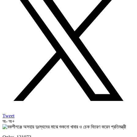
Tweet
অ-
অ+