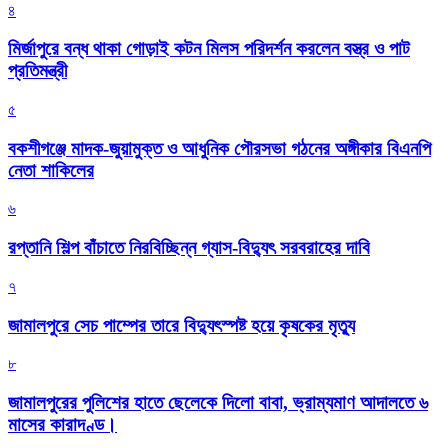
৪
মির্জাপুরে বন্ধ থাকা গোড়াই কটন মিলস পরিদর্শন করলেন বস্ত্র ও পাট
প্রতিমন্ত্রী
৫
বকশীগঞ্জে মাদক-জুয়ামুক্ত ও আধুনিক পৌরসভা গঠনের অঙ্গীকার বিএনপি
নেতা শাকিলের
৬
রপ্তানি শিল্প বাঁচাতে নিরবিচ্ছিন্ন গ্যাস-বিদ্যুৎ সরবরাহের দাবি
৭
জামালপুরে সেচ পাম্পের তারে বিদ্যুৎস্পষ্ট হয়ে কৃষকের মৃত্যু
৮
জামালপুরের পুলিশের হাতে ছেলেকে দিলো বাবা, ভ্রাম্যমাণ আদালতে ৬
মাসের কারাদণ্ড।