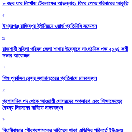
৮ বছর ধরে নিখোঁজ টেকনাফের আব্দুল্লাহ: ফিরে পেতে পরিবারের আকুতি
৫
ঈশ্বরগঞ্জ রাজিবপুর ইউনিয়নে ওয়ার্ড প্রতিনিধি সম্মেলন
৬
রাজশাহী মহিলা পরিষদ জেলা শাখার উদ্যোগে সাংগঠনিক পক্ষ ২০২৪ কর্মী
সভার আয়োজন
৭
শিশু পুনর্বাসন কেন্দ্র স্থানান্তরের প্রতিবাদে মানববন্ধন
৮
প্রশাসনিক পদ থেকে আওয়ামী দোসরদের অপসারণ এবং শিক্ষাক্ষেত্রে
বৈষম্য নিরসনের দাবিতে মানববন্ধন
৯
বিয়ানীবাজার পৌরপ্রশাসকের দায়িত্বে থাকা এডিসির পরিবর্তে ইউএনও