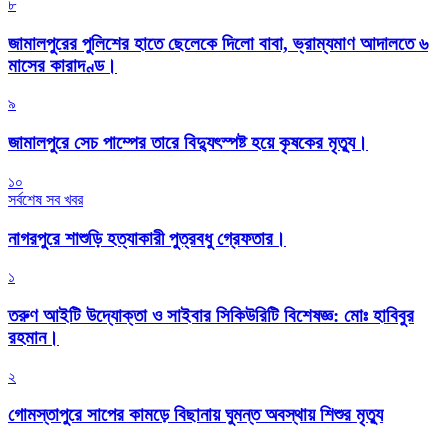
৮
জামালপুরের পুলিশের হাতে ছেলেকে দিলো বাবা, ভ্রাম্যমাণ আদালতে ৬
মাসের কারাদণ্ড।
৯
জামালপুরে সেচ পাম্পের তারে বিদ্যুৎস্পষ্ট হয়ে কৃষকের মৃত্যু।
১০
সর্বশেষ সব খবর
নাগরপুরে শাশুড়ি হত্যাকারী পুত্রবধু গ্রেফতার।
১
তরুণ আইটি উদ্যোক্তা ও সাইবার সিকিউরিটি বিশেষজ্ঞ: মোঃ হাবিবুর
রহমান।
২
গোমস্তাপুরে সাপের কামড়ে বিছানায় ঘুমন্ত অবস্থায় শিশুর মৃত্যু