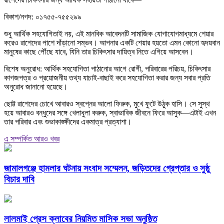
বিকাশ/নগদ: ০১৭৫৫-৭৫৫২৯৯
শুধু আর্থিক সহযোগিতাই নয়, এই মানবিক আবেদনটি সামাজিক যোগাযোগমাধ্যমে শেয়ার
করেও রাশেদের পাশে দাঁড়ানো সম্ভব। আপনার একটি শেয়ার হয়তো এমন কোনো হৃদয়বান
মানুষের কাছে পৌঁছে যাবে, যিনি তার চিকিৎসার দায়িত্ব নিতে এগিয়ে আসবেন।
বিশেষ অনুরোধ: আর্থিক সহযোগিতা পাঠানোর আগে রোগী, পরিবারের পরিচয়, চিকিৎসার
কাগজপত্র ও প্রয়োজনীয় তথ্য যাচাই-বাছাই করে সহযোগিতা করার জন্য সবার প্রতি
অনুরোধ জানানো হয়েছে।
ছোট্ট রাশেদের চোখে আবারও স্বপ্নের আলো ফিরুক, মুখে ফুটে উঠুক হাসি। সে সুস্থ
হয়ে আবারও বন্ধুদের সঙ্গে খেলাধুলা করুক, স্বাভাবিক জীবনে ফিরে আসুক—এটাই এখন
তার পরিবার এবং শুভাকাঙ্ক্ষীদের একমাত্র প্রত্যাশা।
এ সম্পর্কিত আরও খবর
জামালগঞ্জে হামলার ঘটনায় সংবাদ সম্মেলন, জড়িতদের গ্রেপ্তার ও সুষ্ঠু
বিচার দাবি
লালমাই প্রেস ক্লাবের নিয়মিত মাসিক সভা অনুষ্ঠিত