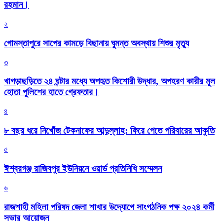
রহমান।
২
গোমস্তাপুরে সাপের কামড়ে বিছানায় ঘুমন্ত অবস্থায় শিশুর মৃত্যু
৩
খাগড়াছড়িতে ২৪ ঘন্টার মধ্যে অপহৃত কিশোরী উদ্ধার, অপহরণ কারীর মূল
হোতা পুলিশের হাতে গ্রেফতার।
৪
৮ বছর ধরে নিখোঁজ টেকনাফের আব্দুল্লাহ: ফিরে পেতে পরিবারের আকুতি
৫
ঈশ্বরগঞ্জ রাজিবপুর ইউনিয়নে ওয়ার্ড প্রতিনিধি সম্মেলন
৬
রাজশাহী মহিলা পরিষদ জেলা শাখার উদ্যোগে সাংগঠনিক পক্ষ ২০২৪ কর্মী
সভার আয়োজন