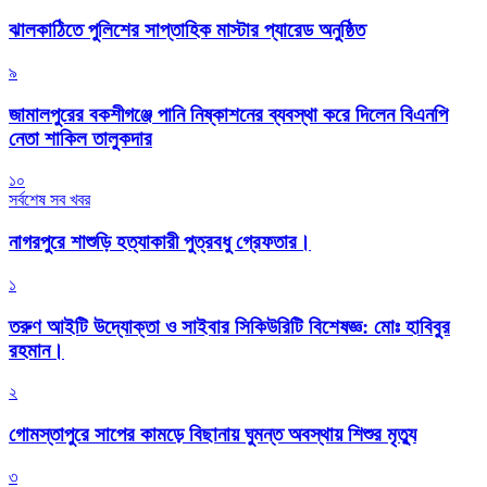
‎ঝালকাঠিতে পুলিশের সাপ্তাহিক মাস্টার প্যারেড অনুষ্ঠিত
৯
জামালপুরের বকশীগঞ্জে পানি নিষ্কাশনের ব্যবস্থা করে দিলেন বিএনপি
নেতা শাকিল তালুকদার
১০
সর্বশেষ সব খবর
নাগরপুরে শাশুড়ি হত্যাকারী পুত্রবধু গ্রেফতার।
১
তরুণ আইটি উদ্যোক্তা ও সাইবার সিকিউরিটি বিশেষজ্ঞ: মোঃ হাবিবুর
রহমান।
২
গোমস্তাপুরে সাপের কামড়ে বিছানায় ঘুমন্ত অবস্থায় শিশুর মৃত্যু
৩