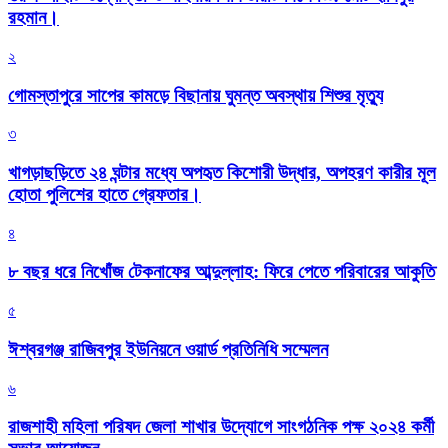
রহমান।
২
গোমস্তাপুরে সাপের কামড়ে বিছানায় ঘুমন্ত অবস্থায় শিশুর মৃত্যু
৩
খাগড়াছড়িতে ২৪ ঘন্টার মধ্যে অপহৃত কিশোরী উদ্ধার, অপহরণ কারীর মূল
হোতা পুলিশের হাতে গ্রেফতার।
৪
৮ বছর ধরে নিখোঁজ টেকনাফের আব্দুল্লাহ: ফিরে পেতে পরিবারের আকুতি
৫
ঈশ্বরগঞ্জ রাজিবপুর ইউনিয়নে ওয়ার্ড প্রতিনিধি সম্মেলন
৬
রাজশাহী মহিলা পরিষদ জেলা শাখার উদ্যোগে সাংগঠনিক পক্ষ ২০২৪ কর্মী