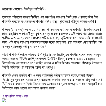
আনোয়ার হোসেন (মির্জাপুর প্রতিনিধি) :
হাজারো পরিবারের স্বপ্ন দীর্ঘদিন ধরে বন্ধ শিল্প কারখানা মির্জাপুরের গোড়াই কটন মিল
পরিদর্শন করলেন বাংলাদেশের মাননীয় পাট ও বস্ত্র প্রতিমন্ত্রী শরীফুল আলম এমপি।
শনিবার (১ আগস্ট) সকাল ১০ টার সময় উপজেলার এই বন্ধ কারখানাটি পরিদর্শন করেন।
জানা যায়,শিল্প কারখানাটি যুগ যুগ ধরে বন্ধ রয়েছে।একসময় এই কারখানায় হাজার হাজার
শ্রমিক কাজ করত,যেখানে হাজারো পরিবারের স্বপ্ন লুকিয়ে থাকত।আজ সেই কারখানাটি
বন্ধ।এই বন্ধ কারখানা দ্রুততম সময়ের মধ্যে চালু হবে এমন আশ্বাস দেন মাননীয় পাট
ও বস্ত্র প্রতিমন্ত্রী শরীফুল আলম এমপি।
কারখানা পরিদর্শনকালে আরোও উপস্থিত ছিলেন মির্জাপুরের মাননীয় সংসদ সদস্য আবুল
কালাম আজাদ সিদ্দিকী এমপি,বাংলাদেশ টেক্সটাইল মিলস্ করপোরেশনের চেয়ারম্যান
বিগ্রেডিয়ার জেনারেল এসএম জাহিদ হাসান ও সচিব ফিরোজ আহমেদ, মির্জাপুর উপজেলা
নির্বাহী অফিসার খান সালমান হাবিব সহ প্রমূখ।
পরিদর্শন শেষে মাননীয় পাট ও বস্ত্র প্রতিমন্ত্রী শরীফুল আলম বলেন,আমরা উদ্যোগ
নিয়েছি,খুব দ্রুততম সময়ের মধ্যে যতগুলো কারখানা বন্ধ রয়েছে,সবগুলো চালু করা হবে।
তিনি আরো বলেন সংশ্লিষ্ট মিলের সাথে এলাকার যোগ্যতা সম্পন্ন লোকজন অগ্রাধিকার
ভিত্তিতে কাজ পাবেন বলে আশা প্রকাশ করেন ।
এ সম্পর্কিত আরও খবর