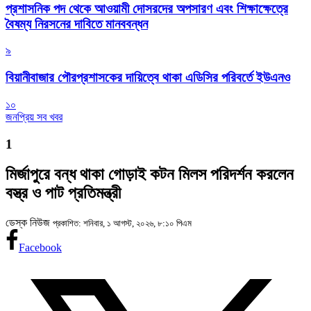
প্রশাসনিক পদ থেকে আওয়ামী দোসরদের অপসারণ এবং শিক্ষাক্ষেত্রে
বৈষম্য নিরসনের দাবিতে মানববন্ধন
৯
বিয়ানীবাজার পৌরপ্রশাসকের দায়িত্বে থাকা এডিসির পরিবর্তে ইউএনও
১০
জনপ্রিয় সব খবর
1
মির্জাপুরে বন্ধ থাকা গোড়াই কটন মিলস পরিদর্শন করলেন
বস্ত্র ও পাট প্রতিমন্ত্রী
ডেস্ক নিউজ
প্রকাশিত: শনিবার, ১ আগস্ট, ২০২৬, ৮:১০ পিএম
Facebook