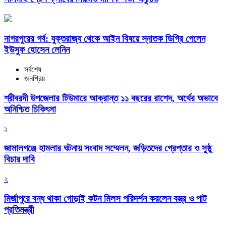
নাগরপুরের গর্ব: যুক্তরাজ্য থেকে আইন বিষয়ে স্নাতক ডিগ্রি পেলেন
ইউসুফ হোসেন লেনিন
সর্বশেষ
জনপ্রিয়
শ্রীবরদী উপজেলার টিউমারে আক্রান্ত ১১ বছরের রাশেদ, অর্থের অভাবে
অনিশ্চিত চিকিৎসা
১
জামালগঞ্জে হামলার ঘটনায় সংবাদ সম্মেলন, জড়িতদের গ্রেপ্তার ও সুষ্ঠু
বিচার দাবি
২
মির্জাপুরে বন্ধ থাকা গোড়াই কটন মিলস পরিদর্শন করলেন বস্ত্র ও পাট
প্রতিমন্ত্রী