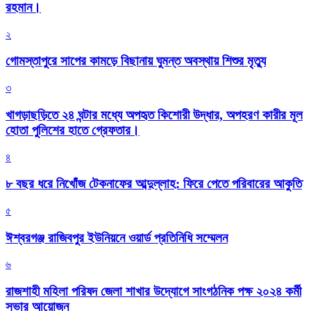
রহমান।
২
গোমস্তাপুরে সাপের কামড়ে বিছানায় ঘুমন্ত অবস্থায় শিশুর মৃত্যু
৩
খাগড়াছড়িতে ২৪ ঘন্টার মধ্যে অপহৃত কিশোরী উদ্ধার, অপহরণ কারীর মূল
হোতা পুলিশের হাতে গ্রেফতার।
৪
৮ বছর ধরে নিখোঁজ টেকনাফের আব্দুল্লাহ: ফিরে পেতে পরিবারের আকুতি
৫
ঈশ্বরগঞ্জ রাজিবপুর ইউনিয়নে ওয়ার্ড প্রতিনিধি সম্মেলন
৬
রাজশাহী মহিলা পরিষদ জেলা শাখার উদ্যোগে সাংগঠনিক পক্ষ ২০২৪ কর্মী
সভার আয়োজন