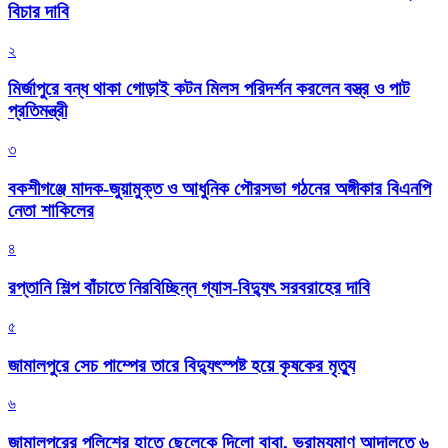
বিচার দাবি
২
মির্জাপুরে বন্ধ থাকা গোড়াই কটন মিলস পরিদর্শন করলেন বস্ত্র ও পাট
প্রতিমন্ত্রী
৩
বকশীগঞ্জে মাদক-জুয়ামুক্ত ও আধুনিক পৌরসভা গঠনের অঙ্গীকার বিএনপি
নেতা শাকিলের
৪
রপ্তানি শিল্প বাঁচাতে নিরবিচ্ছিন্ন গ্যাস-বিদ্যুৎ সরবরাহের দাবি
৫
জামালপুরে সেচ পাম্পের তারে বিদ্যুৎস্পষ্ট হয়ে কৃষকের মৃত্যু
৬
জামালপুরের পুলিশের হাতে ছেলেকে দিলো বাবা, ভ্রাম্যমাণ আদালতে ৬