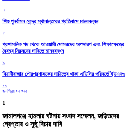
৭
শিশু পুনর্বাসন কেন্দ্র স্থানান্তরের প্রতিবাদে মানববন্ধন
৮
প্রশাসনিক পদ থেকে আওয়ামী দোসরদের অপসারণ এবং শিক্ষাক্ষেত্রে
বৈষম্য নিরসনের দাবিতে মানববন্ধন
৯
বিয়ানীবাজার পৌরপ্রশাসকের দায়িত্বে থাকা এডিসির পরিবর্তে ইউএনও
১০
জনপ্রিয় সব খবর
1
জামালগঞ্জে হামলার ঘটনায় সংবাদ সম্মেলন, জড়িতদের
গ্রেপ্তার ও সুষ্ঠু বিচার দাবি