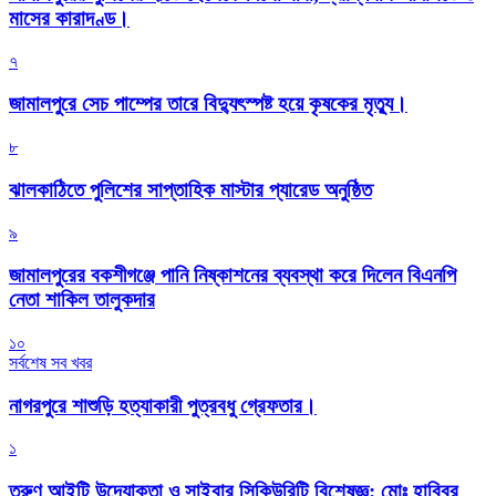
মাসের কারাদণ্ড।
৭
জামালপুরে সেচ পাম্পের তারে বিদ্যুৎস্পষ্ট হয়ে কৃষকের মৃত্যু।
৮
‎ঝালকাঠিতে পুলিশের সাপ্তাহিক মাস্টার প্যারেড অনুষ্ঠিত
৯
জামালপুরের বকশীগঞ্জে পানি নিষ্কাশনের ব্যবস্থা করে দিলেন বিএনপি
নেতা শাকিল তালুকদার
১০
সর্বশেষ সব খবর
নাগরপুরে শাশুড়ি হত্যাকারী পুত্রবধু গ্রেফতার।
১
তরুণ আইটি উদ্যোক্তা ও সাইবার সিকিউরিটি বিশেষজ্ঞ: মোঃ হাবিবুর