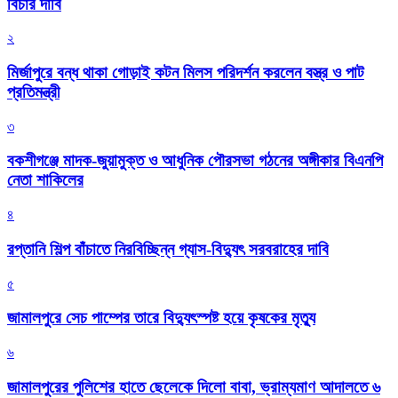
বিচার দাবি
২
মির্জাপুরে বন্ধ থাকা গোড়াই কটন মিলস পরিদর্শন করলেন বস্ত্র ও পাট
প্রতিমন্ত্রী
৩
বকশীগঞ্জে মাদক-জুয়ামুক্ত ও আধুনিক পৌরসভা গঠনের অঙ্গীকার বিএনপি
নেতা শাকিলের
৪
রপ্তানি শিল্প বাঁচাতে নিরবিচ্ছিন্ন গ্যাস-বিদ্যুৎ সরবরাহের দাবি
৫
জামালপুরে সেচ পাম্পের তারে বিদ্যুৎস্পষ্ট হয়ে কৃষকের মৃত্যু
৬
জামালপুরের পুলিশের হাতে ছেলেকে দিলো বাবা, ভ্রাম্যমাণ আদালতে ৬