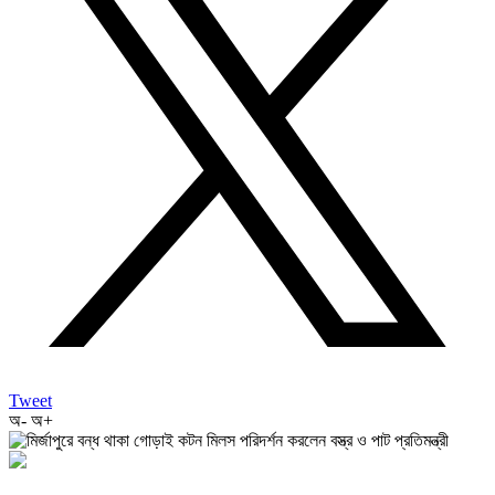
Tweet
অ-
অ+