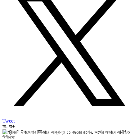
Tweet
অ-
অ+