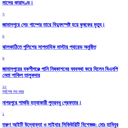
মাসের কারাদণ্ড।
৭
জামালপুরে সেচ পাম্পের তারে বিদ্যুৎস্পষ্ট হয়ে কৃষকের মৃত্যু।
৮
‎ঝালকাঠিতে পুলিশের সাপ্তাহিক মাস্টার প্যারেড অনুষ্ঠিত
৯
জামালপুরের বকশীগঞ্জে পানি নিষ্কাশনের ব্যবস্থা করে দিলেন বিএনপি
নেতা শাকিল তালুকদার
১০
সর্বশেষ সব খবর
নাগরপুরে শাশুড়ি হত্যাকারী পুত্রবধু গ্রেফতার।
১
তরুণ আইটি উদ্যোক্তা ও সাইবার সিকিউরিটি বিশেষজ্ঞ: মোঃ হাবিবুর