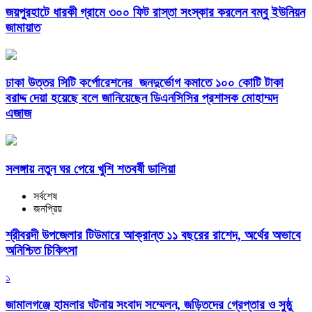
জয়পুরহাটে ধারকী গ্রামে ৩০০ ফিট রাস্তা সংস্কার করলেন বম্বু ইউনিয়ন
জামায়াত
ঢাকা উত্তর সিটি কর্পোরেশনের জনদুর্ভোগ কমাতে ১০০ কোটি টাকা
বরাদ্দ দেয়া হয়েছে বলে জানিয়েছেন ডিএনসিসির প্রশাসক মোহাম্মদ
এজাজ
সলঙ্গায় নতুন ঘর পেয়ে খুশি শতবর্ষী ডালিয়া
সর্বশেষ
জনপ্রিয়
শ্রীবরদী উপজেলার টিউমারে আক্রান্ত ১১ বছরের রাশেদ, অর্থের অভাবে
অনিশ্চিত চিকিৎসা
১
জামালগঞ্জে হামলার ঘটনায় সংবাদ সম্মেলন, জড়িতদের গ্রেপ্তার ও সুষ্ঠু