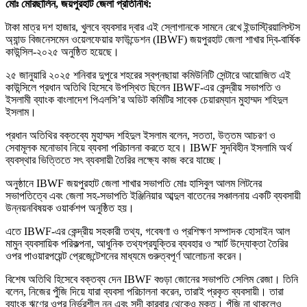
মোঃ মোরছালিন, জয়পুরহাট জেলা প্রতিনিধি:
টাকা মাত্র দশ হাজার, খুলবে ব্যবসার দ্বার এই স্লোগানকে সামনে রেখে ইন্ডাস্ট্রিয়ালিস্টস
অ্যান্ড বিজনেসমেন ওয়েলফেয়ার ফাউন্ডেশন (IBWF) জয়পুরহাট জেলা শাখার দ্বি-বার্ষিক
কাউন্সিল-২০২৫ অনুষ্ঠিত হয়েছে।
২৫ জানুয়ারি ২০২৫ শনিবার দুপুরে শহরের স্বপ্নছায়া কমিউনিটি সেন্টারে আয়োজিত এই
কাউন্সিলে প্রধান অতিথি হিসেবে উপস্থিত ছিলেন IBWF-এর কেন্দ্রীয় সভাপতি ও
ইসলামী ব্যাংক বাংলাদেশ পিএলসি’র অডিট কমিটির সাবেক চেয়ারম্যান মুহাম্মদ শহিদুল
ইসলাম।
প্রধান অতিথির বক্তব্যে মুহাম্মদ শহিদুল ইসলাম বলেন, সততা, উত্তম আচরণ ও
সেবামূলক মনোভাব নিয়ে ব্যবসা পরিচালনা করতে হবে। IBWF সুদবিহীন ইসলামি অর্থ
ব্যবস্থার ভিত্তিতে সৎ ব্যবসায়ী তৈরির লক্ষ্যে কাজ করে যাচ্ছে।
অনুষ্ঠানে IBWF জয়পুরহাট জেলা শাখার সভাপতি মোঃ হাসিবুল আলম লিটনের
সভাপতিত্বে এবং জেলা সহ-সভাপতি ইঞ্জিনিয়ার আব্দুল বাতেনের সঞ্চালনায় একটি ব্যবসায়ী
উন্নয়নবিষয়ক ওয়ার্কশপ অনুষ্ঠিত হয়।
এতে IBWF-এর কেন্দ্রীয় সহকারী তথ্য, গবেষণা ও প্রশিক্ষণ সম্পাদক হোসাইন আল
মামুন ব্যবসায়িক পরিকল্পনা, আধুনিক তথ্যপ্রযুক্তির ব্যবহার ও স্মার্ট উদ্যোক্তা তৈরির
ওপর পাওয়ারপয়েন্ট প্রেজেন্টেশনের মাধ্যমে গুরুত্বপূর্ণ আলোচনা করেন।
বিশেষ অতিথি হিসেবে বক্তব্য দেন IBWF বগুড়া জোনের সভাপতি সেলিম রেজা। তিনি
বলেন, নিজের পুঁজি দিয়ে যারা ব্যবসা পরিচালনা করেন, তারাই প্রকৃত ব্যবসায়ী। তারা
ব্যাংক ঋণের ওপর নির্ভরশীল নন এবং সুদী কারবার থেকেও মুক্ত। পুঁজি না থাকলেও