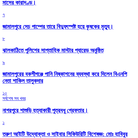
মাসের কারাদণ্ড।
৭
জামালপুরে সেচ পাম্পের তারে বিদ্যুৎস্পষ্ট হয়ে কৃষকের মৃত্যু।
৮
‎ঝালকাঠিতে পুলিশের সাপ্তাহিক মাস্টার প্যারেড অনুষ্ঠিত
৯
জামালপুরের বকশীগঞ্জে পানি নিষ্কাশনের ব্যবস্থা করে দিলেন বিএনপি
নেতা শাকিল তালুকদার
১০
সর্বশেষ সব খবর
নাগরপুরে শাশুড়ি হত্যাকারী পুত্রবধু গ্রেফতার।
১
তরুণ আইটি উদ্যোক্তা ও সাইবার সিকিউরিটি বিশেষজ্ঞ: মোঃ হাবিবুর