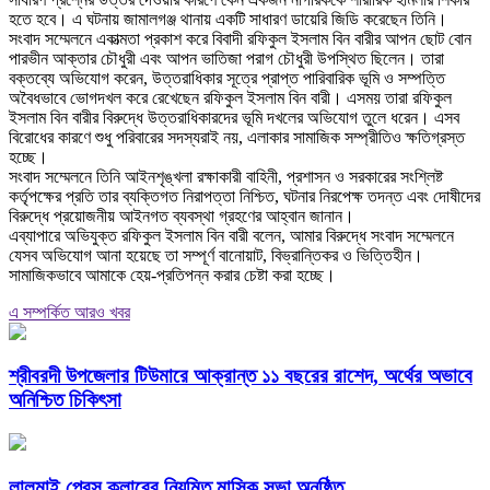
হতে হবে। এ ঘটনায় জামালগঞ্জ থানায় একটি সাধারণ ডায়েরি জিডি করেছেন তিনি।
‎সংবাদ সম্মেলনে একাত্মতা প্রকাশ করে বিবাদী রফিকুল ইসলাম বিন বারীর আপন ছোট বোন
পারভীন আক্তার চৌধুরী এবং আপন ভাতিজা পরাগ চৌধুরী উপস্থিত ছিলেন। তারা
বক্তব্যে অভিযোগ করেন, উত্তরাধিকার সূত্রে প্রাপ্ত পারিবারিক ভূমি ও সম্পত্তি
অবৈধভাবে ভোগদখল করে রেখেছেন রফিকুল ইসলাম বিন বারী। এসময় তারা রফিকুল
ইসলাম বিন বারীর বিরুদ্ধে উত্তরাধিকারদের ভূমি দখলের অভিযোগ তুলে ধরেন। এসব
বিরোধের কারণে শুধু পরিবারের সদস্যরাই নয়, এলাকার সামাজিক সম্প্রীতিও ক্ষতিগ্রস্ত
হচ্ছে।
‎সংবাদ সম্মেলনে তিনি আইনশৃঙ্খলা রক্ষাকারী বাহিনী, প্রশাসন ও সরকারের সংশ্লিষ্ট
কর্তৃপক্ষের প্রতি তার ব্যক্তিগত নিরাপত্তা নিশ্চিত, ঘটনার নিরপেক্ষ তদন্ত এবং দোষীদের
বিরুদ্ধে প্রয়োজনীয় আইনগত ব্যবস্থা গ্রহণের আহ্বান জানান।
‎এব্যাপারে অভিযুক্ত রফিকুল ইসলাম বিন বারী বলেন, আমার বিরুদ্ধে সংবাদ সম্মেলনে
যেসব অভিযোগ আনা হয়েছে তা সম্পূর্ণ বানোয়াট, বিভ্রান্তিকর ও ভিত্তিহীন।
সামাজিকভাবে আমাকে হেয়-প্রতিপন্ন করার চেষ্টা করা হচ্ছে।
এ সম্পর্কিত আরও খবর
শ্রীবরদী উপজেলার টিউমারে আক্রান্ত ১১ বছরের রাশেদ, অর্থের অভাবে
অনিশ্চিত চিকিৎসা
লালমাই প্রেস ক্লাবের নিয়মিত মাসিক সভা অনুষ্ঠিত