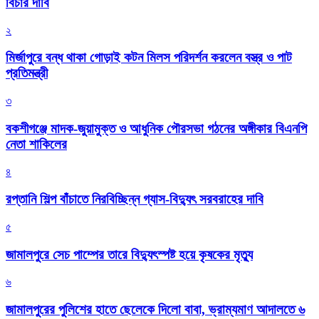
বিচার দাবি
২
মির্জাপুরে বন্ধ থাকা গোড়াই কটন মিলস পরিদর্শন করলেন বস্ত্র ও পাট
প্রতিমন্ত্রী
৩
বকশীগঞ্জে মাদক-জুয়ামুক্ত ও আধুনিক পৌরসভা গঠনের অঙ্গীকার বিএনপি
নেতা শাকিলের
৪
রপ্তানি শিল্প বাঁচাতে নিরবিচ্ছিন্ন গ্যাস-বিদ্যুৎ সরবরাহের দাবি
৫
জামালপুরে সেচ পাম্পের তারে বিদ্যুৎস্পষ্ট হয়ে কৃষকের মৃত্যু
৬
জামালপুরের পুলিশের হাতে ছেলেকে দিলো বাবা, ভ্রাম্যমাণ আদালতে ৬