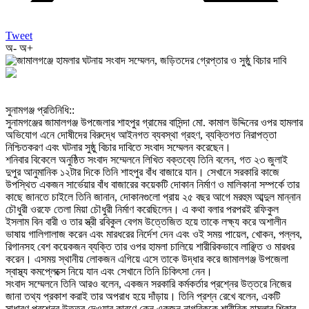
Tweet
অ-
অ+
‎সুনামগঞ্জ প্রতিনিধি::
‎সুনামগঞ্জের জামালগঞ্জ উপজেলার শাহপুর গ্রামের বাসিন্দা মো. কামাল উদ্দিনের ওপর হামলার
অভিযোগ এনে দোষীদের বিরুদ্ধে আইনগত ব্যবস্থা গ্রহণ, ব্যক্তিগত নিরাপত্তা
নিশ্চিতকরণ এবং ঘটনার সুষ্ঠু বিচার দাবিতে সংবাদ সম্মেলন করেছেন।
‎শনিবার বিকেলে অনুষ্ঠিত সংবাদ সম্মেলনে লিখিত বক্তব্যে তিনি বলেন, গত ২৩ জুলাই
দুপুর আনুমানিক ১২টার দিকে তিনি শাহপুর বাঁধ বাজারে যান। সেখানে সরকারি কাজে
উপস্থিত একজন সার্ভেয়ার বাঁধ বাজারের কয়েকটি দোকান নির্মাণ ও মালিকানা সম্পর্কে তার
কাছে জানতে চাইলে তিনি জানান, দোকানগুলো প্রায় ২৫ বছর আগে মরহুম আব্দুল মান্নান
চৌধুরী ওরফে তেলা মিয়া চৌধুরী নির্মাণ করেছিলেন। এ কথা বলার পরপরই রফিকুল
ইসলাম বিন বারী ও তার স্ত্রী রবিকুল বেগম উত্তেজিত হয়ে তাকে লক্ষ্য করে অশালীন
ভাষায় গালিগালাজ করেন এবং মারধরের নির্দেশ দেন এবং ওই সময় পায়েল, খোকন, পল্লব,
রিগানসহ বেশ কয়েকজন ব্যক্তি তার ওপর হামলা চালিয়ে শারীরিকভাবে লাঞ্ছিত ও মারধর
করেন। এসময় স্থানীয় লোকজন এগিয়ে এসে তাকে উদ্ধার করে জামালগঞ্জ উপজেলা
স্বাস্থ্য কমপ্লেক্সে নিয়ে যান এবং সেখানে তিনি চিকিৎসা নেন।
‎সংবাদ সম্মেলনে তিনি আরও বলেন, একজন সরকারি কর্মকর্তার প্রশ্নের উত্তরে নিজের
জানা তথ্য প্রকাশ করাই তার অপরাধ হয়ে দাঁড়ায়। তিনি প্রশ্ন রেখে বলেন, একটি
সাধারণ প্রশ্নের উত্তর দেওয়ার কারণে কেন একজন নাগরিককে শারীরিক হামলার শিকার