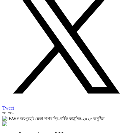
Tweet
অ-
অ+