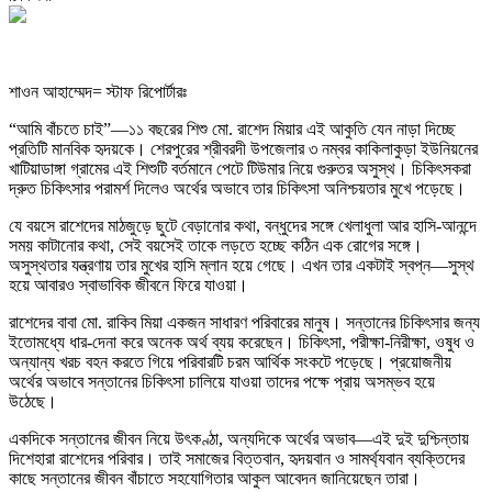
শাওন আহাম্মেদ= স্টাফ রিপোর্টারঃ
“আমি বাঁচতে চাই”—১১ বছরের শিশু মো. রাশেদ মিয়ার এই আকুতি যেন নাড়া দিচ্ছে
প্রতিটি মানবিক হৃদয়কে। শেরপুরের শ্রীবরদী উপজেলার ৩ নম্বর কাকিলাকুড়া ইউনিয়নের
খাটিয়াডাঙ্গা গ্রামের এই শিশুটি বর্তমানে পেটে টিউমার নিয়ে গুরুতর অসুস্থ। চিকিৎসকরা
দ্রুত চিকিৎসার পরামর্শ দিলেও অর্থের অভাবে তার চিকিৎসা অনিশ্চয়তার মুখে পড়েছে।
যে বয়সে রাশেদের মাঠজুড়ে ছুটে বেড়ানোর কথা, বন্ধুদের সঙ্গে খেলাধুলা আর হাসি-আনন্দে
সময় কাটানোর কথা, সেই বয়সেই তাকে লড়তে হচ্ছে কঠিন এক রোগের সঙ্গে।
অসুস্থতার যন্ত্রণায় তার মুখের হাসি ম্লান হয়ে গেছে। এখন তার একটাই স্বপ্ন—সুস্থ
হয়ে আবারও স্বাভাবিক জীবনে ফিরে যাওয়া।
রাশেদের বাবা মো. রাকিব মিয়া একজন সাধারণ পরিবারের মানুষ। সন্তানের চিকিৎসার জন্য
ইতোমধ্যে ধার-দেনা করে অনেক অর্থ ব্যয় করেছেন। চিকিৎসা, পরীক্ষা-নিরীক্ষা, ওষুধ ও
অন্যান্য খরচ বহন করতে গিয়ে পরিবারটি চরম আর্থিক সংকটে পড়েছে। প্রয়োজনীয়
অর্থের অভাবে সন্তানের চিকিৎসা চালিয়ে যাওয়া তাদের পক্ষে প্রায় অসম্ভব হয়ে
উঠেছে।
একদিকে সন্তানের জীবন নিয়ে উৎকণ্ঠা, অন্যদিকে অর্থের অভাব—এই দুই দুশ্চিন্তায়
দিশেহারা রাশেদের পরিবার। তাই সমাজের বিত্তবান, হৃদয়বান ও সামর্থ্যবান ব্যক্তিদের
কাছে সন্তানের জীবন বাঁচাতে সহযোগিতার আকুল আবেদন জানিয়েছেন তারা।