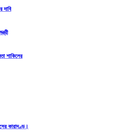
র দাবি
্ত্রী
েতা শাকিলের
াসের কারাদণ্ড।