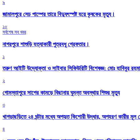
৯
জামালপুরে সেচ পাম্পের তারে বিদ্যুৎস্পষ্ট হয়ে কৃষকের মৃত্যু।
১০
সর্বশেষ সব খবর
নাগরপুরে শাশুড়ি হত্যাকারী পুত্রবধু গ্রেফতার।
১
তরুণ আইটি উদ্যোক্তা ও সাইবার সিকিউরিটি বিশেষজ্ঞ: মোঃ হাবিবুর রহ
২
গোমস্তাপুরে সাপের কামড়ে বিছানায় ঘুমন্ত অবস্থায় শিশুর মৃত্যু
৩
খাগড়াছড়িতে ২৪ ঘন্টার মধ্যে অপহৃত কিশোরী উদ্ধার, অপহরণ কারীর মূল
৪