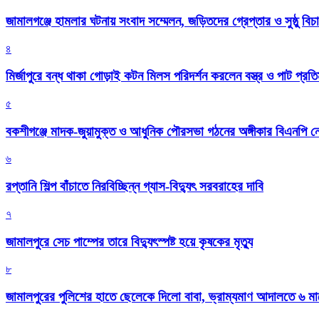
জামালগঞ্জে হামলার ঘটনায় সংবাদ সম্মেলন, জড়িতদের গ্রেপ্তার ও সুষ্ঠু বিচা
৪
মির্জাপুরে বন্ধ থাকা গোড়াই কটন মিলস পরিদর্শন করলেন বস্ত্র ও পাট প্রতিমন
৫
বকশীগঞ্জে মাদক-জুয়ামুক্ত ও আধুনিক পৌরসভা গঠনের অঙ্গীকার বিএনপি ন
৬
রপ্তানি শিল্প বাঁচাতে নিরবিচ্ছিন্ন গ্যাস-বিদ্যুৎ সরবরাহের দাবি
৭
জামালপুরে সেচ পাম্পের তারে বিদ্যুৎস্পষ্ট হয়ে কৃষকের মৃত্যু
৮
জামালপুরের পুলিশের হাতে ছেলেকে দিলো বাবা, ভ্রাম্যমাণ আদালতে ৬ ম