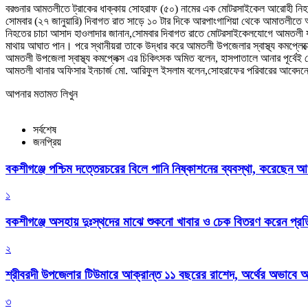
বরগুনার আমতলীতে ট্রাকের ধাক্কায় সোহরাফ (৫০) নামের এক মোটরসাইকেল আরোহী নিহত
সোমবার (২৭ জানুয়ারি) দিবাগত রাত সাড়ে ১০ টার দিকে আরপাংগাশিয়া থেকে আমাতলীতে আস
নিহতের চাচা আসাদ হাওলাদার জানান,সোমবার দিবাগত রাতে মোটরসাইকেলযোগে আমতলী যাও
মাথায় আঘাত পান। পরে স্থানীয়রা তাকে উদ্ধার করে আমতলী উপজেলার স্বাস্থ্য কমপ্লেক
আমতলী উপজেলা স্বাস্থ্য কমপ্লেক্স এর চিকিৎসক অমিত বলেন, হাসপাতালে আনার পূর্বেই 
আমতলী থানার অফিসার ইনচার্জ মো. আরিফুল ইসলাম বলেন,সোহরাফের পরিবারের আবেদনের 
আপনার মতামত লিখুন
সর্বশেষ
জনপ্রিয়
বকশীগঞ্জে পশ্চিম দত্তেরচরের বিলে পানি নিষ্কাশনের ব্যবস্থা, করেছেন আ
১
বকশীগঞ্জে অসহায় দুঃস্থদের মাঝে শুকনো খাবার ও চেক বিতরণ করেন প্রতিম
২
শ্রীবরদী উপজেলার টিউমারে আক্রান্ত ১১ বছরের রাশেদ, অর্থের অভাবে অন
৩