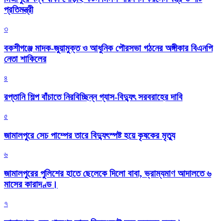
প্রতিমন্ত্রী
৩
বকশীগঞ্জে মাদক-জুয়ামুক্ত ও আধুনিক পৌরসভা গঠনের অঙ্গীকার বিএনপি
নেতা শাকিলের
৪
রপ্তানি শিল্প বাঁচাতে নিরবিচ্ছিন্ন গ্যাস-বিদ্যুৎ সরবরাহের দাবি
৫
জামালপুরে সেচ পাম্পের তারে বিদ্যুৎস্পষ্ট হয়ে কৃষকের মৃত্যু
৬
জামালপুরের পুলিশের হাতে ছেলেকে দিলো বাবা, ভ্রাম্যমাণ আদালতে ৬
মাসের কারাদণ্ড।
৭