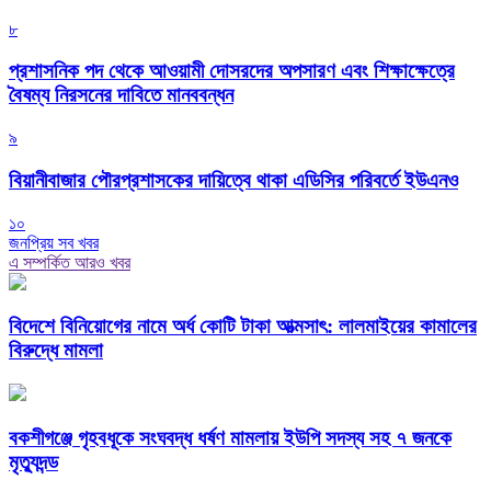
৮
প্রশাসনিক পদ থেকে আওয়ামী দোসরদের অপসারণ এবং শিক্ষাক্ষেত্রে
বৈষম্য নিরসনের দাবিতে মানববন্ধন
৯
বিয়ানীবাজার পৌরপ্রশাসকের দায়িত্বে থাকা এডিসির পরিবর্তে ইউএনও
১০
জনপ্রিয় সব খবর
এ সম্পর্কিত আরও খবর
বিদেশে বিনিয়োগের নামে অর্ধ কোটি টাকা আত্মসাৎ: লালমাইয়ের কামালের
বিরুদ্ধে মামলা
বকশীগঞ্জে গৃহবধূকে সংঘবদ্ধ ধর্ষণ মামলায় ইউপি সদস্য সহ ৭ জনকে
মৃত্যুদন্ড