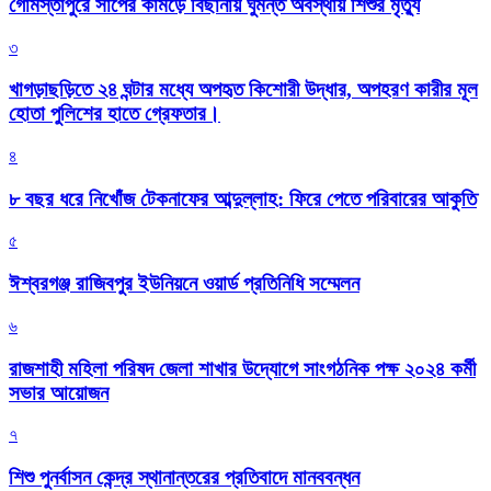
গোমস্তাপুরে সাপের কামড়ে বিছানায় ঘুমন্ত অবস্থায় শিশুর মৃত্যু
৩
খাগড়াছড়িতে ২৪ ঘন্টার মধ্যে অপহৃত কিশোরী উদ্ধার, অপহরণ কারীর মূল
হোতা পুলিশের হাতে গ্রেফতার।
৪
৮ বছর ধরে নিখোঁজ টেকনাফের আব্দুল্লাহ: ফিরে পেতে পরিবারের আকুতি
৫
ঈশ্বরগঞ্জ রাজিবপুর ইউনিয়নে ওয়ার্ড প্রতিনিধি সম্মেলন
৬
রাজশাহী মহিলা পরিষদ জেলা শাখার উদ্যোগে সাংগঠনিক পক্ষ ২০২৪ কর্মী
সভার আয়োজন
৭
শিশু পুনর্বাসন কেন্দ্র স্থানান্তরের প্রতিবাদে মানববন্ধন