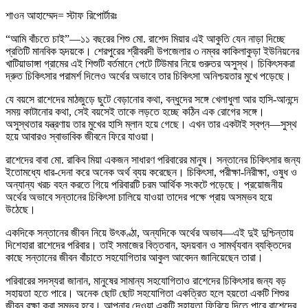
শাওন আহাম্মেদ= স্টাফ রিপোর্টারঃ
“আমি বাঁচতে চাই”—১১ বছরের শিশু মো. রাশেদ মিয়ার এই আকুতি যেন নাড়া দিচ্ছে
প্রতিটি মানবিক হৃদয়কে। শেরপুরের শ্রীবরদী উপজেলার ৩ নম্বর কাকিলাকুড়া ইউনিয়নের
খাটিয়াডাঙ্গা গ্রামের এই শিশুটি বর্তমানে পেটে টিউমার নিয়ে গুরুতর অসুস্থ। চিকিৎসকরা
দ্রুত চিকিৎসার পরামর্শ দিলেও অর্থের অভাবে তার চিকিৎসা অনিশ্চয়তার মুখে পড়েছে।
যে বয়সে রাশেদের মাঠজুড়ে ছুটে বেড়ানোর কথা, বন্ধুদের সঙ্গে খেলাধুলা আর হাসি-আনন্দে
সময় কাটানোর কথা, সেই বয়সেই তাকে লড়তে হচ্ছে কঠিন এক রোগের সঙ্গে।
অসুস্থতার যন্ত্রণায় তার মুখের হাসি ম্লান হয়ে গেছে। এখন তার একটাই স্বপ্ন—সুস্থ
হয়ে আবারও স্বাভাবিক জীবনে ফিরে যাওয়া।
রাশেদের বাবা মো. রাকিব মিয়া একজন সাধারণ পরিবারের মানুষ। সন্তানের চিকিৎসার জন্য
ইতোমধ্যে ধার-দেনা করে অনেক অর্থ ব্যয় করেছেন। চিকিৎসা, পরীক্ষা-নিরীক্ষা, ওষুধ ও
অন্যান্য খরচ বহন করতে গিয়ে পরিবারটি চরম আর্থিক সংকটে পড়েছে। প্রয়োজনীয়
অর্থের অভাবে সন্তানের চিকিৎসা চালিয়ে যাওয়া তাদের পক্ষে প্রায় অসম্ভব হয়ে
উঠেছে।
একদিকে সন্তানের জীবন নিয়ে উৎকণ্ঠা, অন্যদিকে অর্থের অভাব—এই দুই দুশ্চিন্তায়
দিশেহারা রাশেদের পরিবার। তাই সমাজের বিত্তবান, হৃদয়বান ও সামর্থ্যবান ব্যক্তিদের
কাছে সন্তানের জীবন বাঁচাতে সহযোগিতার আকুল আবেদন জানিয়েছেন তারা।
পরিবারের সদস্যরা জানান, মানুষের সামান্য সহযোগিতাও রাশেদের চিকিৎসার জন্য বড়
সহায়তা হতে পারে। অনেক ছোট ছোট সহযোগিতা একত্রিত হলে হয়তো একটি শিশুর
জীবন রক্ষা করা সম্ভব হবে। আপনার দেওয়া একটি সহায়তা ফিরিয়ে দিতে পারে রাশেদের