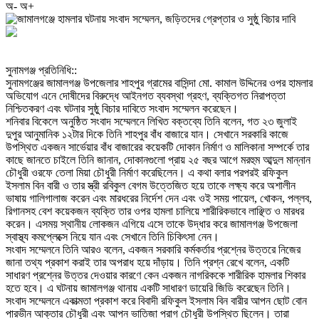
অ-
অ+
‎সুনামগঞ্জ প্রতিনিধি::
‎সুনামগঞ্জের জামালগঞ্জ উপজেলার শাহপুর গ্রামের বাসিন্দা মো. কামাল উদ্দিনের ওপর হামলার
অভিযোগ এনে দোষীদের বিরুদ্ধে আইনগত ব্যবস্থা গ্রহণ, ব্যক্তিগত নিরাপত্তা
নিশ্চিতকরণ এবং ঘটনার সুষ্ঠু বিচার দাবিতে সংবাদ সম্মেলন করেছেন।
‎শনিবার বিকেলে অনুষ্ঠিত সংবাদ সম্মেলনে লিখিত বক্তব্যে তিনি বলেন, গত ২৩ জুলাই
দুপুর আনুমানিক ১২টার দিকে তিনি শাহপুর বাঁধ বাজারে যান। সেখানে সরকারি কাজে
উপস্থিত একজন সার্ভেয়ার বাঁধ বাজারের কয়েকটি দোকান নির্মাণ ও মালিকানা সম্পর্কে তার
কাছে জানতে চাইলে তিনি জানান, দোকানগুলো প্রায় ২৫ বছর আগে মরহুম আব্দুল মান্নান
চৌধুরী ওরফে তেলা মিয়া চৌধুরী নির্মাণ করেছিলেন। এ কথা বলার পরপরই রফিকুল
ইসলাম বিন বারী ও তার স্ত্রী রবিকুল বেগম উত্তেজিত হয়ে তাকে লক্ষ্য করে অশালীন
ভাষায় গালিগালাজ করেন এবং মারধরের নির্দেশ দেন এবং ওই সময় পায়েল, খোকন, পল্লব,
রিগানসহ বেশ কয়েকজন ব্যক্তি তার ওপর হামলা চালিয়ে শারীরিকভাবে লাঞ্ছিত ও মারধর
করেন। এসময় স্থানীয় লোকজন এগিয়ে এসে তাকে উদ্ধার করে জামালগঞ্জ উপজেলা
স্বাস্থ্য কমপ্লেক্সে নিয়ে যান এবং সেখানে তিনি চিকিৎসা নেন।
‎সংবাদ সম্মেলনে তিনি আরও বলেন, একজন সরকারি কর্মকর্তার প্রশ্নের উত্তরে নিজের
জানা তথ্য প্রকাশ করাই তার অপরাধ হয়ে দাঁড়ায়। তিনি প্রশ্ন রেখে বলেন, একটি
সাধারণ প্রশ্নের উত্তর দেওয়ার কারণে কেন একজন নাগরিককে শারীরিক হামলার শিকার
হতে হবে। এ ঘটনায় জামালগঞ্জ থানায় একটি সাধারণ ডায়েরি জিডি করেছেন তিনি।
‎সংবাদ সম্মেলনে একাত্মতা প্রকাশ করে বিবাদী রফিকুল ইসলাম বিন বারীর আপন ছোট বোন
পারভীন আক্তার চৌধুরী এবং আপন ভাতিজা পরাগ চৌধুরী উপস্থিত ছিলেন। তারা