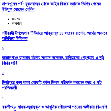
নাগরপুরের গর্ব: যুক্তরাজ্য থেকে আইন বিষয়ে স্নাতক ডিগ্রি পেলেন
ইউসুফ হোসেন লেনিন
সর্বশেষ
জনপ্রিয়
শ্রীবরদী উপজেলার টিউমারে আক্রান্ত ১১ বছরের রাশেদ, অর্থের অভাবে
অনিশ্চিত চিকিৎসা
১
জামালগঞ্জে হামলার ঘটনায় সংবাদ সম্মেলন, জড়িতদের গ্রেপ্তার ও সুষ্ঠু
বিচার দাবি
২
মির্জাপুরে বন্ধ থাকা গোড়াই কটন মিলস পরিদর্শন করলেন বস্ত্র ও পাট
প্রতিমন্ত্রী
৩
বকশীগঞ্জে মাদক-জুয়ামুক্ত ও আধুনিক পৌরসভা গঠনের অঙ্গীকার বিএনপি