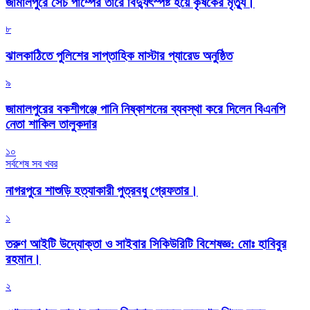
জামালপুরে সেচ পাম্পের তারে বিদ্যুৎস্পষ্ট হয়ে কৃষকের মৃত্যু।
৮
‎ঝালকাঠিতে পুলিশের সাপ্তাহিক মাস্টার প্যারেড অনুষ্ঠিত
৯
জামালপুরের বকশীগঞ্জে পানি নিষ্কাশনের ব্যবস্থা করে দিলেন বিএনপি
নেতা শাকিল তালুকদার
১০
সর্বশেষ সব খবর
নাগরপুরে শাশুড়ি হত্যাকারী পুত্রবধু গ্রেফতার।
১
তরুণ আইটি উদ্যোক্তা ও সাইবার সিকিউরিটি বিশেষজ্ঞ: মোঃ হাবিবুর
রহমান।
২