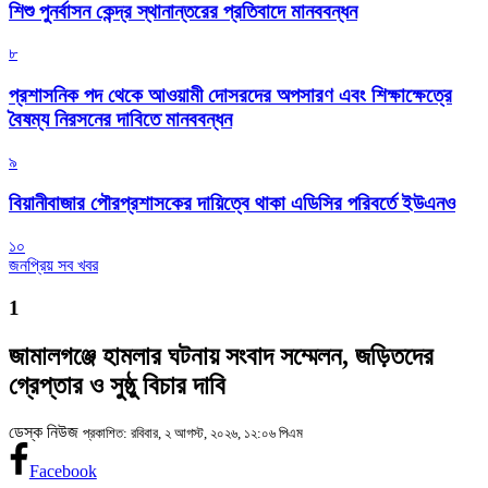
শিশু পুনর্বাসন কেন্দ্র স্থানান্তরের প্রতিবাদে মানববন্ধন
৮
প্রশাসনিক পদ থেকে আওয়ামী দোসরদের অপসারণ এবং শিক্ষাক্ষেত্রে
বৈষম্য নিরসনের দাবিতে মানববন্ধন
৯
বিয়ানীবাজার পৌরপ্রশাসকের দায়িত্বে থাকা এডিসির পরিবর্তে ইউএনও
১০
জনপ্রিয় সব খবর
1
জামালগঞ্জে হামলার ঘটনায় সংবাদ সম্মেলন, জড়িতদের
গ্রেপ্তার ও সুষ্ঠু বিচার দাবি
ডেস্ক নিউজ
প্রকাশিত: রবিবার, ২ আগস্ট, ২০২৬, ১২:০৬ পিএম
Facebook