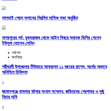
লালমাই প্রেস ক্লাবের নিয়মিত মাসিক সভা অনুষ্ঠিত
নাগরপুরের গর্ব: যুক্তরাজ্য থেকে আইন বিষয়ে স্নাতক ডিগ্রি পেলেন
ইউসুফ হোসেন লেনিন
সর্বশেষ
জনপ্রিয়
শ্রীবরদী উপজেলার টিউমারে আক্রান্ত ১১ বছরের রাশেদ, অর্থের অভাবে
অনিশ্চিত চিকিৎসা
১
জামালগঞ্জে হামলার ঘটনায় সংবাদ সম্মেলন, জড়িতদের গ্রেপ্তার ও সুষ্ঠু
বিচার দাবি
২