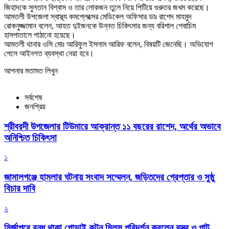
জিহাদকে সুলতান বিশ্বাস ও তার লোকজন তুলে নিয়ে পিটিয়ে গুরুতর জখম করেছে।
আমতলী উপজেলা স্বাস্থ্য কমপ্লেক্সের মেডিকেল অফিসার ডাঃ রাশেদ মাহমুদ
রোকনুজ্জামান বলেন, আহত দুইজনকে উন্নত চিকিৎসার জন্য বরিশাল শেবাচিম
হাসপাতালে পাঠানো হয়েছে।
আমতলী থানার ওসি মোঃ আরিফুল ইসলাম আরিফ বলেন, বিষয়টি জেনেছি। অভিযোগ
পেলে আইনগত ব্যবস্থা নেয়া হবে।
আপনার মতামত লিখুন
সর্বশেষ
জনপ্রিয়
শ্রীবরদী উপজেলার টিউমারে আক্রান্ত ১১ বছরের রাশেদ, অর্থের অভাবে
অনিশ্চিত চিকিৎসা
১
জামালগঞ্জে হামলার ঘটনায় সংবাদ সম্মেলন, জড়িতদের গ্রেপ্তার ও সুষ্ঠু
বিচার দাবি
২
মির্জাপুরে বন্ধ থাকা গোড়াই কটন মিলস পরিদর্শন করলেন বস্ত্র ও পাট