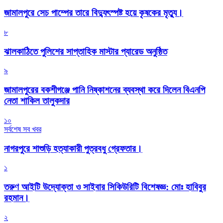
জামালপুরে সেচ পাম্পের তারে বিদ্যুৎস্পষ্ট হয়ে কৃষকের মৃত্যু।
৮
‎ঝালকাঠিতে পুলিশের সাপ্তাহিক মাস্টার প্যারেড অনুষ্ঠিত
৯
জামালপুরের বকশীগঞ্জে পানি নিষ্কাশনের ব্যবস্থা করে দিলেন বিএনপি
নেতা শাকিল তালুকদার
১০
সর্বশেষ সব খবর
নাগরপুরে শাশুড়ি হত্যাকারী পুত্রবধু গ্রেফতার।
১
তরুণ আইটি উদ্যোক্তা ও সাইবার সিকিউরিটি বিশেষজ্ঞ: মোঃ হাবিবুর
রহমান।
২