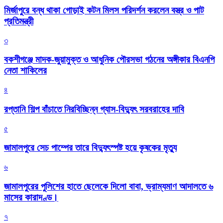
মির্জাপুরে বন্ধ থাকা গোড়াই কটন মিলস পরিদর্শন করলেন বস্ত্র ও পাট
প্রতিমন্ত্রী
৩
বকশীগঞ্জে মাদক-জুয়ামুক্ত ও আধুনিক পৌরসভা গঠনের অঙ্গীকার বিএনপি
নেতা শাকিলের
৪
রপ্তানি শিল্প বাঁচাতে নিরবিচ্ছিন্ন গ্যাস-বিদ্যুৎ সরবরাহের দাবি
৫
জামালপুরে সেচ পাম্পের তারে বিদ্যুৎস্পষ্ট হয়ে কৃষকের মৃত্যু
৬
জামালপুরের পুলিশের হাতে ছেলেকে দিলো বাবা, ভ্রাম্যমাণ আদালতে ৬
মাসের কারাদণ্ড।
৭