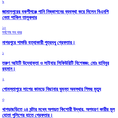
৯
জামালপুরের বকশীগঞ্জে পানি নিষ্কাশনের ব্যবস্থা করে দিলেন বিএনপি
নেতা শাকিল তালুকদার
১০
সর্বশেষ সব খবর
নাগরপুরে শাশুড়ি হত্যাকারী পুত্রবধু গ্রেফতার।
১
তরুণ আইটি উদ্যোক্তা ও সাইবার সিকিউরিটি বিশেষজ্ঞ: মোঃ হাবিবুর
রহমান।
২
গোমস্তাপুরে সাপের কামড়ে বিছানায় ঘুমন্ত অবস্থায় শিশুর মৃত্যু
৩
খাগড়াছড়িতে ২৪ ঘন্টার মধ্যে অপহৃত কিশোরী উদ্ধার, অপহরণ কারীর মূল
হোতা পুলিশের হাতে গ্রেফতার।