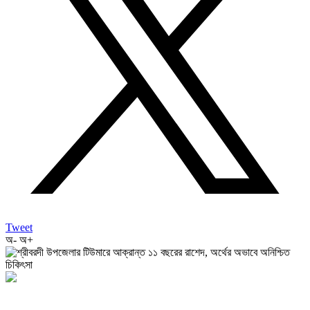
Tweet
অ-
অ+