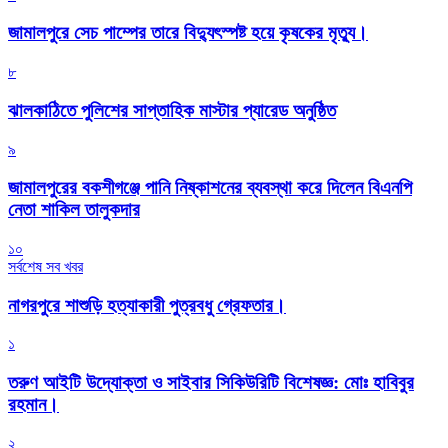
জামালপুরে সেচ পাম্পের তারে বিদ্যুৎস্পষ্ট হয়ে কৃষকের মৃত্যু।
৮
‎ঝালকাঠিতে পুলিশের সাপ্তাহিক মাস্টার প্যারেড অনুষ্ঠিত
৯
জামালপুরের বকশীগঞ্জে পানি নিষ্কাশনের ব্যবস্থা করে দিলেন বিএনপি
নেতা শাকিল তালুকদার
১০
সর্বশেষ সব খবর
নাগরপুরে শাশুড়ি হত্যাকারী পুত্রবধু গ্রেফতার।
১
তরুণ আইটি উদ্যোক্তা ও সাইবার সিকিউরিটি বিশেষজ্ঞ: মোঃ হাবিবুর
রহমান।
২