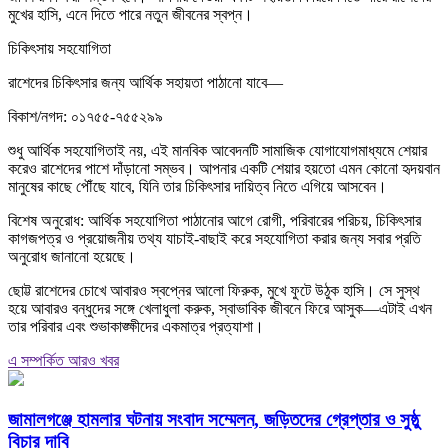
মুখের হাসি, এনে দিতে পারে নতুন জীবনের স্বপ্ন।
চিকিৎসায় সহযোগিতা
রাশেদের চিকিৎসার জন্য আর্থিক সহায়তা পাঠানো যাবে—
বিকাশ/নগদ: ০১৭৫৫-৭৫৫২৯৯
শুধু আর্থিক সহযোগিতাই নয়, এই মানবিক আবেদনটি সামাজিক যোগাযোগমাধ্যমে শেয়ার
করেও রাশেদের পাশে দাঁড়ানো সম্ভব। আপনার একটি শেয়ার হয়তো এমন কোনো হৃদয়বান
মানুষের কাছে পৌঁছে যাবে, যিনি তার চিকিৎসার দায়িত্ব নিতে এগিয়ে আসবেন।
বিশেষ অনুরোধ: আর্থিক সহযোগিতা পাঠানোর আগে রোগী, পরিবারের পরিচয়, চিকিৎসার
কাগজপত্র ও প্রয়োজনীয় তথ্য যাচাই-বাছাই করে সহযোগিতা করার জন্য সবার প্রতি
অনুরোধ জানানো হয়েছে।
ছোট্ট রাশেদের চোখে আবারও স্বপ্নের আলো ফিরুক, মুখে ফুটে উঠুক হাসি। সে সুস্থ
হয়ে আবারও বন্ধুদের সঙ্গে খেলাধুলা করুক, স্বাভাবিক জীবনে ফিরে আসুক—এটাই এখন
তার পরিবার এবং শুভাকাঙ্ক্ষীদের একমাত্র প্রত্যাশা।
এ সম্পর্কিত আরও খবর
জামালগঞ্জে হামলার ঘটনায় সংবাদ সম্মেলন, জড়িতদের গ্রেপ্তার ও সুষ্ঠু
বিচার দাবি