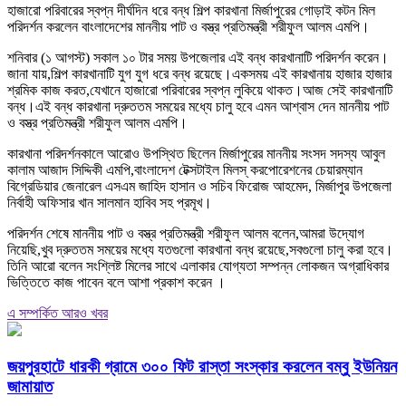
হাজারো পরিবারের স্বপ্ন দীর্ঘদিন ধরে বন্ধ শিল্প কারখানা মির্জাপুরের গোড়াই কটন মিল
পরিদর্শন করলেন বাংলাদেশের মাননীয় পাট ও বস্ত্র প্রতিমন্ত্রী শরীফুল আলম এমপি।
শনিবার (১ আগস্ট) সকাল ১০ টার সময় উপজেলার এই বন্ধ কারখানাটি পরিদর্শন করেন।
জানা যায়,শিল্প কারখানাটি যুগ যুগ ধরে বন্ধ রয়েছে।একসময় এই কারখানায় হাজার হাজার
শ্রমিক কাজ করত,যেখানে হাজারো পরিবারের স্বপ্ন লুকিয়ে থাকত।আজ সেই কারখানাটি
বন্ধ।এই বন্ধ কারখানা দ্রুততম সময়ের মধ্যে চালু হবে এমন আশ্বাস দেন মাননীয় পাট
ও বস্ত্র প্রতিমন্ত্রী শরীফুল আলম এমপি।
কারখানা পরিদর্শনকালে আরোও উপস্থিত ছিলেন মির্জাপুরের মাননীয় সংসদ সদস্য আবুল
কালাম আজাদ সিদ্দিকী এমপি,বাংলাদেশ টেক্সটাইল মিলস্ করপোরেশনের চেয়ারম্যান
বিগ্রেডিয়ার জেনারেল এসএম জাহিদ হাসান ও সচিব ফিরোজ আহমেদ, মির্জাপুর উপজেলা
নির্বাহী অফিসার খান সালমান হাবিব সহ প্রমূখ।
পরিদর্শন শেষে মাননীয় পাট ও বস্ত্র প্রতিমন্ত্রী শরীফুল আলম বলেন,আমরা উদ্যোগ
নিয়েছি,খুব দ্রুততম সময়ের মধ্যে যতগুলো কারখানা বন্ধ রয়েছে,সবগুলো চালু করা হবে।
তিনি আরো বলেন সংশ্লিষ্ট মিলের সাথে এলাকার যোগ্যতা সম্পন্ন লোকজন অগ্রাধিকার
ভিত্তিতে কাজ পাবেন বলে আশা প্রকাশ করেন ।
এ সম্পর্কিত আরও খবর
জয়পুরহাটে ধারকী গ্রামে ৩০০ ফিট রাস্তা সংস্কার করলেন বম্বু ইউনিয়ন
জামায়াত