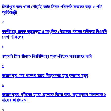
মির্জাপুরে বন্ধ থাকা গোড়াই কটন মিলস পরিদর্শন করলেন বস্ত্র ও পাট
প্রতিমন্ত্রী
৩
বকশীগঞ্জে মাদক-জুয়ামুক্ত ও আধুনিক পৌরসভা গঠনের অঙ্গীকার বিএনপি
নেতা শাকিলের
৪
রপ্তানি শিল্প বাঁচাতে নিরবিচ্ছিন্ন গ্যাস-বিদ্যুৎ সরবরাহের দাবি
৫
জামালপুরে সেচ পাম্পের তারে বিদ্যুৎস্পষ্ট হয়ে কৃষকের মৃত্যু
৬
জামালপুরের পুলিশের হাতে ছেলেকে দিলো বাবা, ভ্রাম্যমাণ আদালতে ৬
মাসের কারাদণ্ড।
৭