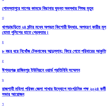
গোমস্তাপুরে সাপের কামড়ে বিছানায় ঘুমন্ত অবস্থায় শিশুর মৃত্যু
৩
খাগড়াছড়িতে ২৪ ঘন্টার মধ্যে অপহৃত কিশোরী উদ্ধার, অপহরণ কারীর মূল
হোতা পুলিশের হাতে গ্রেফতার।
৪
৮ বছর ধরে নিখোঁজ টেকনাফের আব্দুল্লাহ: ফিরে পেতে পরিবারের আকুতি
৫
ঈশ্বরগঞ্জ রাজিবপুর ইউনিয়নে ওয়ার্ড প্রতিনিধি সম্মেলন
৬
রাজশাহী মহিলা পরিষদ জেলা শাখার উদ্যোগে সাংগঠনিক পক্ষ ২০২৪ কর্মী
সভার আয়োজন
৭