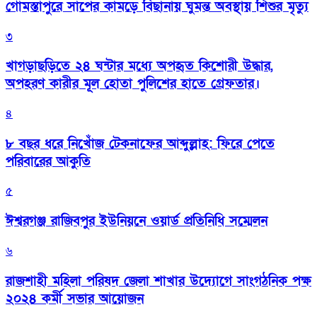
গোমস্তাপুরে সাপের কামড়ে বিছানায় ঘুমন্ত অবস্থায় শিশুর মৃত্যু
৩
খাগড়াছড়িতে ২৪ ঘন্টার মধ্যে অপহৃত কিশোরী উদ্ধার,
অপহরণ কারীর মূল হোতা পুলিশের হাতে গ্রেফতার।
৪
৮ বছর ধরে নিখোঁজ টেকনাফের আব্দুল্লাহ: ফিরে পেতে
পরিবারের আকুতি
৫
ঈশ্বরগঞ্জ রাজিবপুর ইউনিয়নে ওয়ার্ড প্রতিনিধি সম্মেলন
৬
রাজশাহী মহিলা পরিষদ জেলা শাখার উদ্যোগে সাংগঠনিক পক্ষ
২০২৪ কর্মী সভার আয়োজন