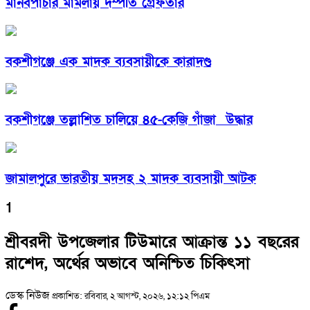
মানবপাচার মামলায় দম্পতি গ্রেফতার
বকশীগঞ্জে এক মাদক ব্যবসায়ীকে কারাদণ্ড
বকশীগঞ্জে তল্লাশিত চালিয়ে ৪৫-কেজি গাঁজা উদ্ধার
জামালপুরে ভারতীয় মদসহ ২ মাদক ব্যবসায়ী আটক
1
শ্রীবরদী উপজেলার টিউমারে আক্রান্ত ১১ বছরের
রাশেদ, অর্থের অভাবে অনিশ্চিত চিকিৎসা
ডেস্ক নিউজ
প্রকাশিত: রবিবার, ২ আগস্ট, ২০২৬, ১২:১২ পিএম