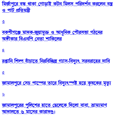
মির্জাপুরে বন্ধ থাকা গোড়াই কটন মিলস পরিদর্শন করলেন বস্ত্র
ও পাট প্রতিমন্ত্রী
৩
বকশীগঞ্জে মাদক-জুয়ামুক্ত ও আধুনিক পৌরসভা গঠনের
অঙ্গীকার বিএনপি নেতা শাকিলের
৪
রপ্তানি শিল্প বাঁচাতে নিরবিচ্ছিন্ন গ্যাস-বিদ্যুৎ সরবরাহের দাবি
৫
জামালপুরে সেচ পাম্পের তারে বিদ্যুৎস্পষ্ট হয়ে কৃষকের মৃত্যু
৬
জামালপুরের পুলিশের হাতে ছেলেকে দিলো বাবা, ভ্রাম্যমাণ
আদালতে ৬ মাসের কারাদণ্ড।