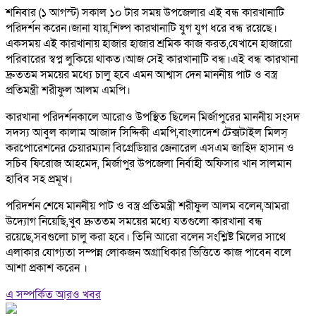
শনিবার (১ আগস্ট) সকাল ১০ টার সময় উপজেলার এই বন্ধ কারখানাটি
পরিদর্শন করেন।জানা যায়,শিল্প কারখানাটি যুগ যুগ ধরে বন্ধ রয়েছে।
একসময় এই কারখানায় হাজার হাজার শ্রমিক কাজ করত,যেখানে হাজারো
পরিবারের স্বপ্ন লুকিয়ে থাকত।আজ সেই কারখানাটি বন্ধ।এই বন্ধ কারখানা
দ্রুততম সময়ের মধ্যে চালু হবে এমন আশ্বাস দেন মাননীয় পাট ও বস্ত্র
প্রতিমন্ত্রী শরীফুল আলম এমপি।
কারখানা পরিদর্শনকালে আরোও উপস্থিত ছিলেন মির্জাপুরের মাননীয় সংসদ
সদস্য আবুল কালাম আজাদ সিদ্দিকী এমপি,বাংলাদেশ টেক্সটাইল মিলস্
করপোরেশনের চেয়ারম্যান বিগ্রেডিয়ার জেনারেল এসএম জাহিদ হাসান ও
সচিব ফিরোজ আহমেদ, মির্জাপুর উপজেলা নির্বাহী অফিসার খান সালমান
হাবিব সহ প্রমূখ।
পরিদর্শন শেষে মাননীয় পাট ও বস্ত্র প্রতিমন্ত্রী শরীফুল আলম বলেন,আমরা
উদ্যোগ নিয়েছি,খুব দ্রুততম সময়ের মধ্যে যতগুলো কারখানা বন্ধ
রয়েছে,সবগুলো চালু করা হবে। তিনি আরো বলেন সংশ্লিষ্ট মিলের সাথে
এলাকার যোগ্যতা সম্পন্ন লোকজন অগ্রাধিকার ভিত্তিতে কাজ পাবেন বলে
আশা প্রকাশ করেন ।
এ সম্পর্কিত আরও খবর