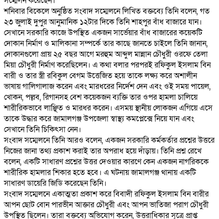
সম্মেলন করেছেন।
‎শনিবার বিকেলে অনুষ্ঠিত সংবাদ সম্মেলনে লিখিত বক্তব্যে তিনি বলেন, গত
২৩ জুলাই দুপুর আনুমানিক ১২টার দিকে তিনি শাহপুর বাঁধ বাজারে যান।
সেখানে সরকারি কাজে উপস্থিত একজন সার্ভেয়ার বাঁধ বাজারের কয়েকটি
দোকান নির্মাণ ও মালিকানা সম্পর্কে তার কাছে জানতে চাইলে তিনি জানান,
দোকানগুলো প্রায় ২৫ বছর আগে মরহুম আব্দুল মান্নান চৌধুরী ওরফে তেলা
মিয়া চৌধুরী নির্মাণ করেছিলেন। এ কথা বলার পরপরই রফিকুল ইসলাম বিন
বারী ও তার স্ত্রী রবিকুল বেগম উত্তেজিত হয়ে তাকে লক্ষ্য করে অশালীন
ভাষায় গালিগালাজ করেন এবং মারধরের নির্দেশ দেন এবং ওই সময় পায়েল,
খোকন, পল্লব, রিগানসহ বেশ কয়েকজন ব্যক্তি তার ওপর হামলা চালিয়ে
শারীরিকভাবে লাঞ্ছিত ও মারধর করেন। এসময় স্থানীয় লোকজন এগিয়ে এসে
তাকে উদ্ধার করে জামালগঞ্জ উপজেলা স্বাস্থ্য কমপ্লেক্সে নিয়ে যান এবং
সেখানে তিনি চিকিৎসা নেন।
‎সংবাদ সম্মেলনে তিনি আরও বলেন, একজন সরকারি কর্মকর্তার প্রশ্নের উত্তরে
নিজের জানা তথ্য প্রকাশ করাই তার অপরাধ হয়ে দাঁড়ায়। তিনি প্রশ্ন রেখে
বলেন, একটি সাধারণ প্রশ্নের উত্তর দেওয়ার কারণে কেন একজন নাগরিককে
শারীরিক হামলার শিকার হতে হবে। এ ঘটনায় জামালগঞ্জ থানায় একটি
সাধারণ ডায়েরি জিডি করেছেন তিনি।
‎সংবাদ সম্মেলনে একাত্মতা প্রকাশ করে বিবাদী রফিকুল ইসলাম বিন বারীর
আপন ছোট বোন পারভীন আক্তার চৌধুরী এবং আপন ভাতিজা পরাগ চৌধুরী
উপস্থিত ছিলেন। তারা বক্তব্যে অভিযোগ করেন, উত্তরাধিকার সূত্রে প্রাপ্ত