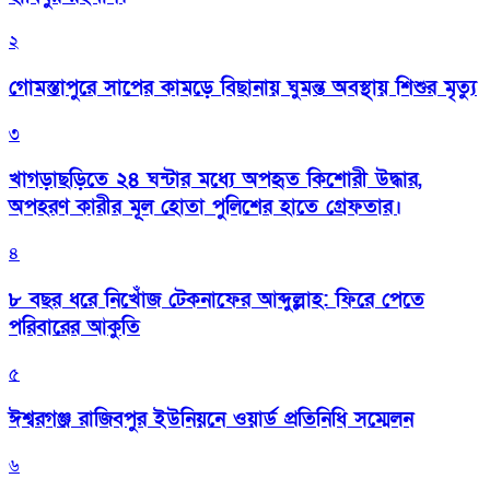
২
গোমস্তাপুরে সাপের কামড়ে বিছানায় ঘুমন্ত অবস্থায় শিশুর মৃত্যু
৩
খাগড়াছড়িতে ২৪ ঘন্টার মধ্যে অপহৃত কিশোরী উদ্ধার,
অপহরণ কারীর মূল হোতা পুলিশের হাতে গ্রেফতার।
৪
৮ বছর ধরে নিখোঁজ টেকনাফের আব্দুল্লাহ: ফিরে পেতে
পরিবারের আকুতি
৫
ঈশ্বরগঞ্জ রাজিবপুর ইউনিয়নে ওয়ার্ড প্রতিনিধি সম্মেলন
৬