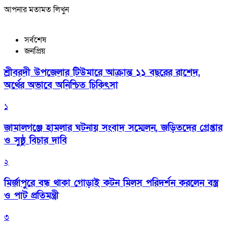
আপনার মতামত লিখুন
সর্বশেষ
জনপ্রিয়
শ্রীবরদী উপজেলার টিউমারে আক্রান্ত ১১ বছরের রাশেদ,
অর্থের অভাবে অনিশ্চিত চিকিৎসা
১
জামালগঞ্জে হামলার ঘটনায় সংবাদ সম্মেলন, জড়িতদের গ্রেপ্তার
ও সুষ্ঠু বিচার দাবি
২
মির্জাপুরে বন্ধ থাকা গোড়াই কটন মিলস পরিদর্শন করলেন বস্ত্র
ও পাট প্রতিমন্ত্রী
৩