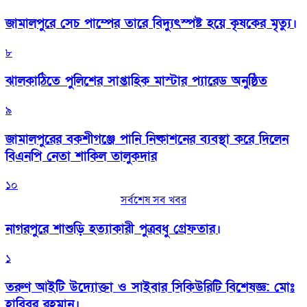
জামালপুরে সেচ পাম্পের তারে বিদ্যুৎস্পষ্ট হয়ে কৃষকের মৃত্যু।
৮
‎ঝালকাঠিতে পুলিশের সাপ্তাহিক মাস্টার প্যারেড অনুষ্ঠিত
৯
জামালপুরের বকশীগঞ্জে পানি নিষ্কাশনের ব্যবস্থা করে দিলেন
বিএনপি নেতা শাকিল তালুকদার
১০
সর্বশেষ সব খবর
নাগরপুরে শাশুড়ি হত্যাকারী পুত্রবধু গ্রেফতার।
১
তরুণ আইটি উদ্যোক্তা ও সাইবার সিকিউরিটি বিশেষজ্ঞ: মোঃ
হাবিবুর রহমান।