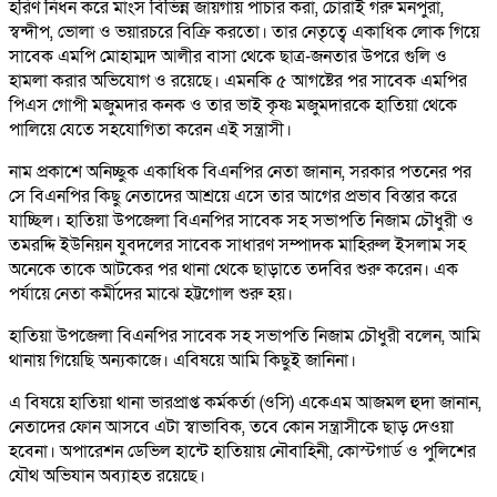
হরিণ নিধন করে মাংস বিভিন্ন জায়গায় পাচার করা, চোরাই গরু মনপুরা,
স্বন্দীপ, ভোলা ও ভয়ারচরে বিক্রি করতো। তার নেতৃত্বে একাধিক লোক গিয়ে
সাবেক এমপি মোহাম্মদ আলীর বাসা থেকে ছাত্র-জনতার উপরে গুলি ও
হামলা করার অভিযোগ ও রয়েছে। এমনকি ৫ আগষ্টের পর সাবেক এমপির
পিএস গোপী মজুমদার কনক ও তার ভাই কৃষ্ণ মজুমদারকে হাতিয়া থেকে
পালিয়ে যেতে সহযোগিতা করেন এই সন্ত্রাসী।
নাম প্রকাশে অনিচ্ছুক একাধিক বিএনপির নেতা জানান, সরকার পতনের পর
সে বিএনপির কিছু নেতাদের আশ্রয়ে এসে তার আগের প্রভাব বিস্তার করে
যাচ্ছিল। হাতিয়া উপজেলা বিএনপির সাবেক সহ সভাপতি নিজাম চৌধুরী ও
তমরদ্দি ইউনিয়ন যুবদলের সাবেক সাধারণ সম্পাদক মাহিরুল ইসলাম সহ
অনেকে তাকে আটকের পর থানা থেকে ছাড়াতে তদবির শুরু করেন। এক
পর্যায়ে নেতা কর্মীদের মাঝে হট্টগোল শুরু হয়।
হাতিয়া উপজেলা বিএনপির সাবেক সহ সভাপতি নিজাম চৌধুরী বলেন, আমি
থানায় গিয়েছি অন্যকাজে। এবিষয়ে আমি কিছুই জানিনা।
এ বিষয়ে হাতিয়া থানা ভারপ্রাপ্ত কর্মকর্তা (ওসি) একেএম আজমল হুদা জানান,
নেতাদের ফোন আসবে এটা স্বাভাবিক, তবে কোন সন্ত্রাসীকে ছাড় দেওয়া
হবেনা। অপারেশন ডেভিল হান্টে হাতিয়ায় নৌবাহিনী, কোস্টগার্ড ও পুলিশের
যৌথ অভিযান অব্যাহত রয়েছে।