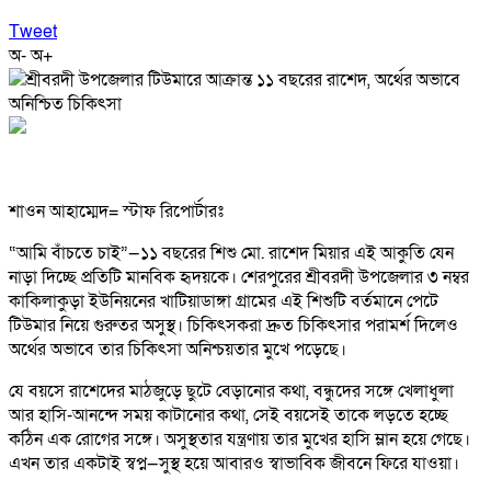
Tweet
অ-
অ+
শাওন আহাম্মেদ= স্টাফ রিপোর্টারঃ
“আমি বাঁচতে চাই”—১১ বছরের শিশু মো. রাশেদ মিয়ার এই আকুতি যেন
নাড়া দিচ্ছে প্রতিটি মানবিক হৃদয়কে। শেরপুরের শ্রীবরদী উপজেলার ৩ নম্বর
কাকিলাকুড়া ইউনিয়নের খাটিয়াডাঙ্গা গ্রামের এই শিশুটি বর্তমানে পেটে
টিউমার নিয়ে গুরুতর অসুস্থ। চিকিৎসকরা দ্রুত চিকিৎসার পরামর্শ দিলেও
অর্থের অভাবে তার চিকিৎসা অনিশ্চয়তার মুখে পড়েছে।
যে বয়সে রাশেদের মাঠজুড়ে ছুটে বেড়ানোর কথা, বন্ধুদের সঙ্গে খেলাধুলা
আর হাসি-আনন্দে সময় কাটানোর কথা, সেই বয়সেই তাকে লড়তে হচ্ছে
কঠিন এক রোগের সঙ্গে। অসুস্থতার যন্ত্রণায় তার মুখের হাসি ম্লান হয়ে গেছে।
এখন তার একটাই স্বপ্ন—সুস্থ হয়ে আবারও স্বাভাবিক জীবনে ফিরে যাওয়া।