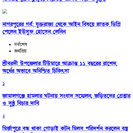
নাগরপুরের গর্ব: যুক্তরাজ্য থেকে আইন বিষয়ে স্নাতক ডিগ্রি
পেলেন ইউসুফ হোসেন লেনিন
সর্বশেষ
জনপ্রিয়
শ্রীবরদী উপজেলার টিউমারে আক্রান্ত ১১ বছরের রাশেদ,
অর্থের অভাবে অনিশ্চিত চিকিৎসা
১
জামালগঞ্জে হামলার ঘটনায় সংবাদ সম্মেলন, জড়িতদের গ্রেপ্তার
ও সুষ্ঠু বিচার দাবি
২
মির্জাপুরে বন্ধ থাকা গোড়াই কটন মিলস পরিদর্শন করলেন বস্ত্র