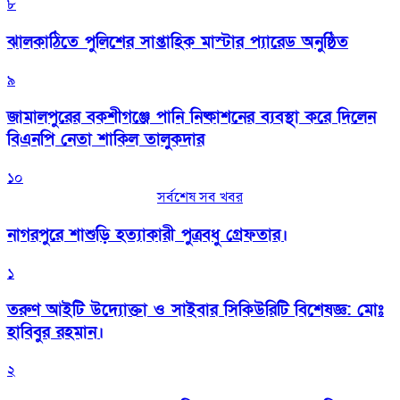
৮
‎ঝালকাঠিতে পুলিশের সাপ্তাহিক মাস্টার প্যারেড অনুষ্ঠিত
৯
জামালপুরের বকশীগঞ্জে পানি নিষ্কাশনের ব্যবস্থা করে দিলেন
বিএনপি নেতা শাকিল তালুকদার
১০
সর্বশেষ সব খবর
নাগরপুরে শাশুড়ি হত্যাকারী পুত্রবধু গ্রেফতার।
১
তরুণ আইটি উদ্যোক্তা ও সাইবার সিকিউরিটি বিশেষজ্ঞ: মোঃ
হাবিবুর রহমান।
২