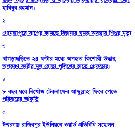
তরুণ আইটি উদ্যোক্তা ও সাইবার সিকিউরিটি বিশেষজ্ঞ: মোঃ
হাবিবুর রহমান।
২
গোমস্তাপুরে সাপের কামড়ে বিছানায় ঘুমন্ত অবস্থায় শিশুর মৃত্যু
৩
খাগড়াছড়িতে ২৪ ঘন্টার মধ্যে অপহৃত কিশোরী উদ্ধার,
অপহরণ কারীর মূল হোতা পুলিশের হাতে গ্রেফতার।
৪
৮ বছর ধরে নিখোঁজ টেকনাফের আব্দুল্লাহ: ফিরে পেতে
পরিবারের আকুতি
৫
ঈশ্বরগঞ্জ রাজিবপুর ইউনিয়নে ওয়ার্ড প্রতিনিধি সম্মেলন