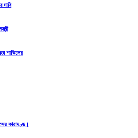
র দাবি
্ত্রী
েতা শাকিলের
াসের কারাদণ্ড।