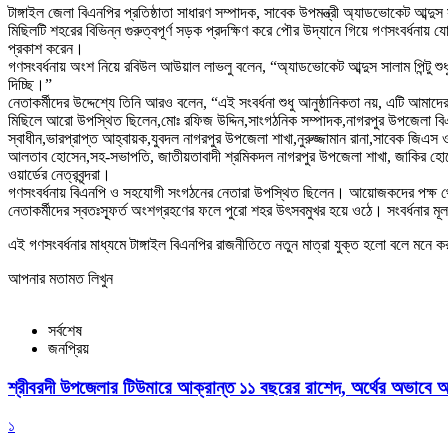
টাঙ্গাইল জেলা বিএনপির প্রতিষ্ঠাতা সাধারণ সম্পাদক, সাবেক উপমন্ত্রী অ্যাডভোকেট আব্
মিছিলটি শহরের বিভিন্ন গুরুত্বপূর্ণ সড়ক প্রদক্ষিণ করে পৌর উদ্যানে গিয়ে গণসংবর্ধনায় 
প্রকাশ করেন।
গণসংবর্ধনায় অংশ নিয়ে রবিউল আউয়াল লাভলু বলেন, “অ্যাডভোকেট আব্দুস সালাম পিন্টু শ
দিচ্ছি।”
নেতাকর্মীদের উদ্দেশ্যে তিনি আরও বলেন, “এই সংবর্ধনা শুধু আনুষ্ঠানিকতা নয়, এটি আম
মিছিলে আরো উপস্থিত ছিলেন,মোঃ রফিজ উদ্দিন,সাংগঠনিক সম্পাদক,নাগরপুর উপজেলা বি
স্বাধীন,ভারপ্রাপ্ত আহ্বায়ক,যুবদল নাগরপুর উপজেলা শাখা,নুরুজ্জামান রানা,সাবেক জিএস
আলতাব হোসেন,সহ-সভাপতি, জাতীয়তাবাদী শ্রমিকদল নাগরপুর উপজেলা শাখা, জাকির হোসেন
ওয়ার্ডের নেত্রবৃন্দরা।
গণসংবর্ধনায় বিএনপি ও সহযোগী সংগঠনের নেতারা উপস্থিত ছিলেন। আয়োজকদের পক্ষ থেকে
নেতাকর্মীদের স্বতঃস্ফূর্ত অংশগ্রহণের ফলে পুরো শহর উৎসবমুখর হয়ে ওঠে। সংবর্ধনার মূ
এই গণসংবর্ধনার মাধ্যমে টাঙ্গাইল বিএনপির রাজনীতিতে নতুন মাত্রা যুক্ত হলো বলে মনে
আপনার মতামত লিখুন
সর্বশেষ
জনপ্রিয়
শ্রীবরদী উপজেলার টিউমারে আক্রান্ত ১১ বছরের রাশেদ, অর্থের অভাবে অন
১