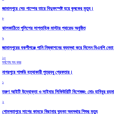
জামালপুরে সেচ পাম্পের তারে বিদ্যুৎস্পষ্ট হয়ে কৃষকের মৃত্যু।
৮
‎ঝালকাঠিতে পুলিশের সাপ্তাহিক মাস্টার প্যারেড অনুষ্ঠিত
৯
জামালপুরের বকশীগঞ্জে পানি নিষ্কাশনের ব্যবস্থা করে দিলেন বিএনপি নেত
১০
সর্বশেষ সব খবর
নাগরপুরে শাশুড়ি হত্যাকারী পুত্রবধু গ্রেফতার।
১
তরুণ আইটি উদ্যোক্তা ও সাইবার সিকিউরিটি বিশেষজ্ঞ: মোঃ হাবিবুর রহ
২
গোমস্তাপুরে সাপের কামড়ে বিছানায় ঘুমন্ত অবস্থায় শিশুর মৃত্যু