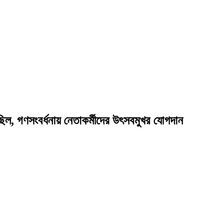
িল, গণসংবর্ধনায় নেতাকর্মীদের উৎসবমুখর যোগদান