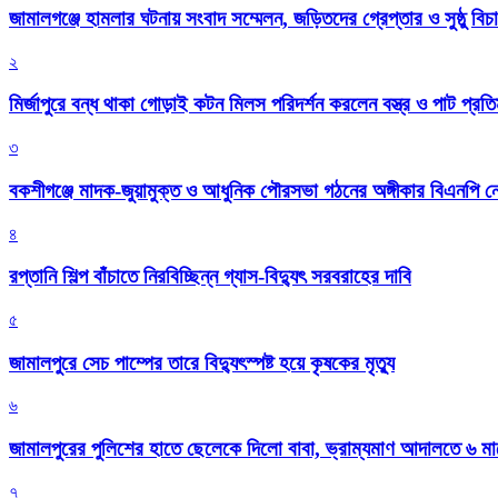
জামালগঞ্জে হামলার ঘটনায় সংবাদ সম্মেলন, জড়িতদের গ্রেপ্তার ও সুষ্ঠু বিচা
২
মির্জাপুরে বন্ধ থাকা গোড়াই কটন মিলস পরিদর্শন করলেন বস্ত্র ও পাট প্রতিমন
৩
বকশীগঞ্জে মাদক-জুয়ামুক্ত ও আধুনিক পৌরসভা গঠনের অঙ্গীকার বিএনপি ন
৪
রপ্তানি শিল্প বাঁচাতে নিরবিচ্ছিন্ন গ্যাস-বিদ্যুৎ সরবরাহের দাবি
৫
জামালপুরে সেচ পাম্পের তারে বিদ্যুৎস্পষ্ট হয়ে কৃষকের মৃত্যু
৬
জামালপুরের পুলিশের হাতে ছেলেকে দিলো বাবা, ভ্রাম্যমাণ আদালতে ৬ ম
৭