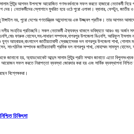
দুস সালাম পিন্টুর আগমন উপলক্ষে আয়োজিত গণসংবর্ধনাকে সফল করতে হাজারো নেতাকর্মী নিয
যোগ দেয়। নেতাকর্মীদের স্লোগানে মুখরিত হয়ে ওঠে পুরো এলাকা। ব্যানার, ফেস্টুন, জাতীয়
ুধু টাঙ্গাইল নয়, পুরো দেশের গণতান্ত্রিক আন্দোলনের এক উজ্জ্বল প্রতীক। তার আগমন আমা
াদের দলীয় সংহতির প্রতিচ্ছবি। সকল নেতাকর্মী ঐক্যবদ্ধ থাকলে ভবিষ্যতে আরও বড় অর্জন 
এনপি,মোঃ ফারুক হোসেন,সহ-সাধারণ সম্পাদক,নাগরপুর উপজেলা বিএনপি, আরিফুল ইসলাম নব
 ও যুগ্ন আহবায়ক,বাংলাদেশ জাতীয়তাবাদী স্বেচ্ছাসেবক দল নাগরপুর উপজেলা শাখা, গোলাম ম
, সাংগঠনিক সম্পাদক জাতীয়তাবাদী শ্রমিক দল নাগরপুর শাখা, মোহাম্মদ সামসুল হোসেন,
 জানানো হয়, অ্যাডভোকেট আব্দুস সালাম পিন্টুর প্রতি সম্মান জানাতে এতো বিপুলসংখ্
ল আয়োজন সফল করতে নিরাপত্তা ব্যবস্থা জোরদার করা হয় এবং সার্বিক ব্যবস্থাপনা নিশ্চিত
 করছেন বিশ্লেষকরা।
িশ্চিত চিকিৎসা