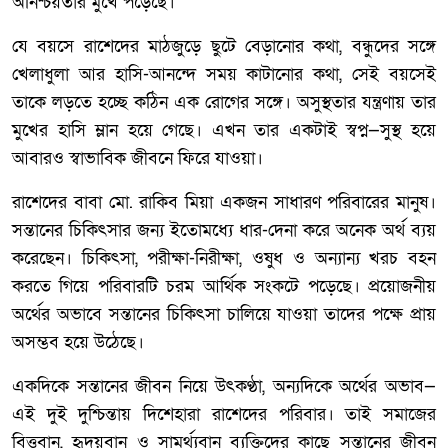
অনিশ্চয়তার মুখে পড়েছে।
যে বয়সে রাশেদের মাঠজুড়ে ছুটে বেড়ানোর কথা, বন্ধুদের সঙ্গে
খেলাধুলা আর হাসি-আনন্দে সময় কাটানোর কথা, সেই বয়সেই
তাকে লড়তে হচ্ছে কঠিন এক রোগের সঙ্গে। অসুস্থতার যন্ত্রণায় তার
মুখের হাসি ম্লান হয়ে গেছে। এখন তার একটাই স্বপ্ন—সুস্থ হয়ে
আবারও স্বাভাবিক জীবনে ফিরে যাওয়া।
রাশেদের বাবা মো. রাকিব মিয়া একজন সাধারণ পরিবারের মানুষ।
সন্তানের চিকিৎসার জন্য ইতোমধ্যে ধার-দেনা করে অনেক অর্থ ব্যয়
করেছেন। চিকিৎসা, পরীক্ষা-নিরীক্ষা, ওষুধ ও অন্যান্য খরচ বহন
করতে গিয়ে পরিবারটি চরম আর্থিক সংকটে পড়েছে। প্রয়োজনীয়
অর্থের অভাবে সন্তানের চিকিৎসা চালিয়ে যাওয়া তাদের পক্ষে প্রায়
অসম্ভব হয়ে উঠেছে।
একদিকে সন্তানের জীবন নিয়ে উৎকণ্ঠা, অন্যদিকে অর্থের অভাব—
এই দুই দুশ্চিন্তায় দিশেহারা রাশেদের পরিবার। তাই সমাজের
বিত্তবান, হৃদয়বান ও সামর্থ্যবান ব্যক্তিদের কাছে সন্তানের জীবন