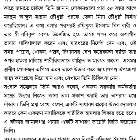
কাছে জানতে চাইলে তিনি জানান, দোকানগুলো প্রায় ২৫ বছর আগে
মরহুম আব্দুল মান্নান চৌধুরী ওরফে তেলা মিয়া চৌধুরী নির্মাণ
করেছিলেন। এ কথা বলার পরপরই রফিকুল ইসলাম বিন বারী ও
তার স্ত্রী রবিকুল বেগম উত্তেজিত হয়ে তাকে লক্ষ্য করে অশালীন
ভাষায় গালিগালাজ করেন এবং মারধরের নির্দেশ দেন এবং ওই
সময় পায়েল, খোকন, পল্লব, রিগানসহ বেশ কয়েকজন ব্যক্তি তার
ওপর হামলা চালিয়ে শারীরিকভাবে লাঞ্ছিত ও মারধর করেন। এসময়
স্থানীয় লোকজন এগিয়ে এসে তাকে উদ্ধার করে জামালগঞ্জ উপজেলা
স্বাস্থ্য কমপ্লেক্সে নিয়ে যান এবং সেখানে তিনি চিকিৎসা নেন।
‎সংবাদ সম্মেলনে তিনি আরও বলেন, একজন সরকারি কর্মকর্তার
প্রশ্নের উত্তরে নিজের জানা তথ্য প্রকাশ করাই তার অপরাধ হয়ে
দাঁড়ায়। তিনি প্রশ্ন রেখে বলেন, একটি সাধারণ প্রশ্নের উত্তর দেওয়ার
কারণে কেন একজন নাগরিককে শারীরিক হামলার শিকার হতে হবে।
এ ঘটনায় জামালগঞ্জ থানায় একটি সাধারণ ডায়েরি জিডি করেছেন
তিনি।
‎সংবাদ সম্মেলনে একাত্মতা প্রকাশ করে বিবাদী রফিকুল ইসলাম বিন