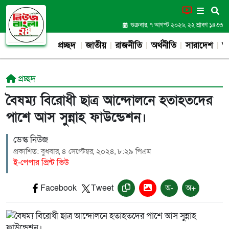
শুক্রবার, ৭ আগস্ট ২০২৬, ২২ শ্রাবণ ১৪৩৩
প্রচ্ছদ
জাতীয়
রাজনীতি
অর্থনীতি
সারাদেশ
আন
প্রচ্ছদ
বৈষম্য বিরোধী ছাত্র আন্দোলনে হতাহতদের
পাশে আস সুন্নাহ ফাউন্ডেশন।
ডেস্ক নিউজ
প্রকাশিত: বুধবার, ৪ সেপ্টেম্বর, ২০২৪, ৮:২৯ পিএম
ই-পেপার প্রিন্ট ভিউ
Facebook
Tweet
অ-
অ+