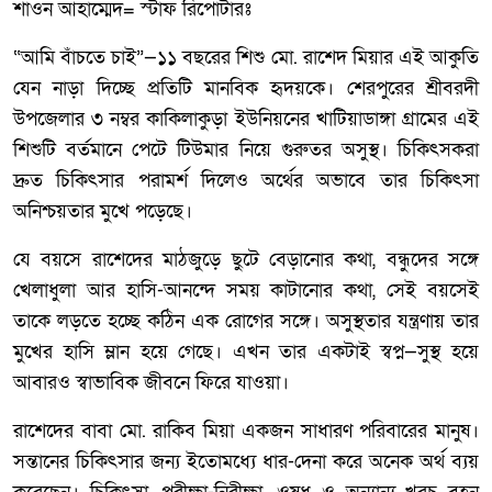
শাওন আহাম্মেদ= স্টাফ রিপোর্টারঃ
“আমি বাঁচতে চাই”—১১ বছরের শিশু মো. রাশেদ মিয়ার এই আকুতি
যেন নাড়া দিচ্ছে প্রতিটি মানবিক হৃদয়কে। শেরপুরের শ্রীবরদী
উপজেলার ৩ নম্বর কাকিলাকুড়া ইউনিয়নের খাটিয়াডাঙ্গা গ্রামের এই
শিশুটি বর্তমানে পেটে টিউমার নিয়ে গুরুতর অসুস্থ। চিকিৎসকরা
দ্রুত চিকিৎসার পরামর্শ দিলেও অর্থের অভাবে তার চিকিৎসা
অনিশ্চয়তার মুখে পড়েছে।
যে বয়সে রাশেদের মাঠজুড়ে ছুটে বেড়ানোর কথা, বন্ধুদের সঙ্গে
খেলাধুলা আর হাসি-আনন্দে সময় কাটানোর কথা, সেই বয়সেই
তাকে লড়তে হচ্ছে কঠিন এক রোগের সঙ্গে। অসুস্থতার যন্ত্রণায় তার
মুখের হাসি ম্লান হয়ে গেছে। এখন তার একটাই স্বপ্ন—সুস্থ হয়ে
আবারও স্বাভাবিক জীবনে ফিরে যাওয়া।
রাশেদের বাবা মো. রাকিব মিয়া একজন সাধারণ পরিবারের মানুষ।
সন্তানের চিকিৎসার জন্য ইতোমধ্যে ধার-দেনা করে অনেক অর্থ ব্যয়