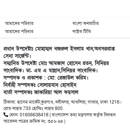
আমাদের পরিবার
বাংলা কনভার্টার
আমাদের পরিবার
লাইভ টিভি
প্রধান উপদেষ্টাঃ মোহাম্মদ নজরুল ইসলাম খান,অবসরপ্রাপ্ত
সেনা সার্জেন্ট।
সম্মানিত উপদেষ্টা মোঃ আমজাদ হোসেন রতন, সিনিয়র
সাংবাদিক। ডা. এম এ মান্নান,সিনিয়র সাংবাদিক।
সম্পাদক ও প্রকাশক : মো: রেজাউল করিম।
নির্বাহী সম্পাদকঃ সোলায়মান হোসাইন
বার্তা সম্পাদকঃ জাকারিয়া আল ফয়সাল
ঠিকানা: হাসেম মার্কেট,কুরগাও, নবীনগর, আশুলিয়া, সাভার, ঢাকা 1216।
রোড নাম্বার 733 হোল্ডিং নাম্বার 805
ফোন: 01606638418 ( বাংলাদেশ তথ্য মন্ত্রণালয় কর্তৃক নিবন্ধন
আবেদন পত্রের ক্রমিক নং: ৩৫৬-২৪ )