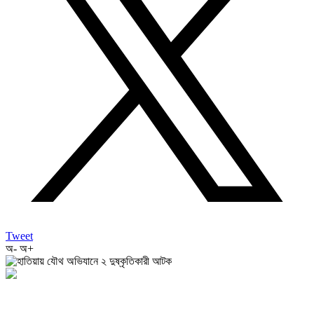
Tweet
অ-
অ+