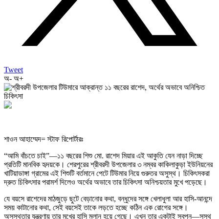
Tweet
অ-
অ+
শাওন আহাম্মেদ= স্টাফ রিপোর্টারঃ
“আমি বাঁচতে চাই”—১১ বছরের শিশু মো. রাশেদ মিয়ার এই আকুতি যেন নাড়া দিচ্ছে
প্রতিটি মানবিক হৃদয়কে। শেরপুরের শ্রীবরদী উপজেলার ৩ নম্বর কাকিলাকুড়া ইউনিয়নের
খাটিয়াডাঙ্গা গ্রামের এই শিশুটি বর্তমানে পেটে টিউমার নিয়ে গুরুতর অসুস্থ। চিকিৎসকরা
দ্রুত চিকিৎসার পরামর্শ দিলেও অর্থের অভাবে তার চিকিৎসা অনিশ্চয়তার মুখে পড়েছে।
যে বয়সে রাশেদের মাঠজুড়ে ছুটে বেড়ানোর কথা, বন্ধুদের সঙ্গে খেলাধুলা আর হাসি-আনন্দে
সময় কাটানোর কথা, সেই বয়সেই তাকে লড়তে হচ্ছে কঠিন এক রোগের সঙ্গে।
অসুস্থতার যন্ত্রণায় তার মুখের হাসি ম্লান হয়ে গেছে। এখন তার একটাই স্বপ্ন—সুস্থ