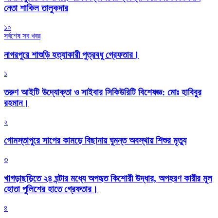
নেতা শাকিল তালুকদার
১০
সর্বশেষ সব খবর
নাগরপুরে শাশুড়ি হত্যাকারী পুত্রবধু গ্রেফতার।
১
তরুণ আইটি উদ্যোক্তা ও সাইবার সিকিউরিটি বিশেষজ্ঞ: মোঃ হাবিবুর
রহমান।
২
গোমস্তাপুরে সাপের কামড়ে বিছানায় ঘুমন্ত অবস্থায় শিশুর মৃত্যু
৩
খাগড়াছড়িতে ২৪ ঘন্টার মধ্যে অপহৃত কিশোরী উদ্ধার, অপহরণ কারীর মূল
হোতা পুলিশের হাতে গ্রেফতার।
৪