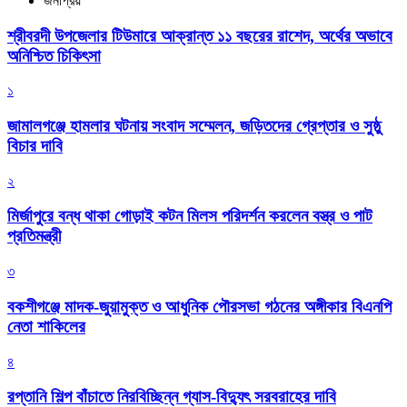
জনপ্রিয়
শ্রীবরদী উপজেলার টিউমারে আক্রান্ত ১১ বছরের রাশেদ, অর্থের অভাবে
অনিশ্চিত চিকিৎসা
১
জামালগঞ্জে হামলার ঘটনায় সংবাদ সম্মেলন, জড়িতদের গ্রেপ্তার ও সুষ্ঠু
বিচার দাবি
২
মির্জাপুরে বন্ধ থাকা গোড়াই কটন মিলস পরিদর্শন করলেন বস্ত্র ও পাট
প্রতিমন্ত্রী
৩
বকশীগঞ্জে মাদক-জুয়ামুক্ত ও আধুনিক পৌরসভা গঠনের অঙ্গীকার বিএনপি
নেতা শাকিলের
৪
রপ্তানি শিল্প বাঁচাতে নিরবিচ্ছিন্ন গ্যাস-বিদ্যুৎ সরবরাহের দাবি