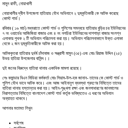
মামুন রাফী, নোয়াখালী
নোয়াখালীর দ্বীপ উপজেলা হাতিয়ায় যৌথ অভিযানে ২ দুষ্কৃতিকারী কে আটক করেছে
কোস্ট গার্ড।
রবিবার ( ১৬ মার্চ) মধ্যরাতে কোস্ট গার্ড ও পুলিশের সমন্বয়ে হাতিয়ার বুড়ির চর ইউনিয়নের
৭ নং ওয়ার্ডের আজিজিয়া বাজার এবং ৪ নং নলচিরা ইউনিয়নের দাশপাড়া বাজার সংলগ্ন
এলাকায় পৃথক ২ টি অভিযান পরিচালনা করা হয়। অভিযান পরিচালনাকালে উক্ত এলাকা
থেকে ২ জন দুষ্কৃতিকারীকে আটক করা হয়।
আটককৃতরা হাতিয়ার দুর্ধর্ষ চাঁদাবাজ ও সন্ত্রাসী মামুন (৩৫) এবং মোঃ রিয়াজ উদ্দিন (২৫)
উভয় হাতিয়া উপজেলার বাসিন্দ।।
দুই জনের বিরুদ্ধে হাতিয়া থানায় একাধিক মামলা রয়েছে।
লেঃ কমান্ডার বিএন মিডিয়া কর্মকর্তা মোঃ সিয়াম-উল-হক জানান- তাদের কে কোস্ট গার্ড ও
পুলিশ যৌথ ভাবে আটক করে। এবং আজ আইনানুগ ব্যবস্থা গ্রহণের নিমিত্তে তাদের
হাতিয়া থানায় হস্তান্তর করা হয়। আইন-শৃঙ্খলা রক্ষা এবং জনসাধারণের জানমালের
নিরাপত্তার নিমিত্তে বাংলাদেশ কোস্ট গার্ড কর্তৃক ভবিষ্যতেও এ ধরণের অভিযান
অব্যাহত থাকবে।
আপনার মতামত লিখুন
সর্বশেষ