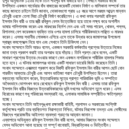
দুপুর আনুমানিক ১২টার দিকে তিনি শাহপুর বাঁধ বাজারে যান। সেখানে সরকারি কাজে
উপস্থিত একজন সার্ভেয়ার বাঁধ বাজারের কয়েকটি দোকান নির্মাণ ও মালিকানা সম্পর্কে তার
কাছে জানতে চাইলে তিনি জানান, দোকানগুলো প্রায় ২৫ বছর আগে মরহুম আব্দুল মান্নান
চৌধুরী ওরফে তেলা মিয়া চৌধুরী নির্মাণ করেছিলেন। এ কথা বলার পরপরই রফিকুল
ইসলাম বিন বারী ও তার স্ত্রী রবিকুল বেগম উত্তেজিত হয়ে তাকে লক্ষ্য করে অশালীন
ভাষায় গালিগালাজ করেন এবং মারধরের নির্দেশ দেন এবং ওই সময় পায়েল, খোকন, পল্লব,
রিগানসহ বেশ কয়েকজন ব্যক্তি তার ওপর হামলা চালিয়ে শারীরিকভাবে লাঞ্ছিত ও মারধর
করেন। এসময় স্থানীয় লোকজন এগিয়ে এসে তাকে উদ্ধার করে জামালগঞ্জ উপজেলা
স্বাস্থ্য কমপ্লেক্সে নিয়ে যান এবং সেখানে তিনি চিকিৎসা নেন।
‎সংবাদ সম্মেলনে তিনি আরও বলেন, একজন সরকারি কর্মকর্তার প্রশ্নের উত্তরে নিজের
জানা তথ্য প্রকাশ করাই তার অপরাধ হয়ে দাঁড়ায়। তিনি প্রশ্ন রেখে বলেন, একটি
সাধারণ প্রশ্নের উত্তর দেওয়ার কারণে কেন একজন নাগরিককে শারীরিক হামলার শিকার
হতে হবে। এ ঘটনায় জামালগঞ্জ থানায় একটি সাধারণ ডায়েরি জিডি করেছেন তিনি।
‎সংবাদ সম্মেলনে একাত্মতা প্রকাশ করে বিবাদী রফিকুল ইসলাম বিন বারীর আপন ছোট বোন
পারভীন আক্তার চৌধুরী এবং আপন ভাতিজা পরাগ চৌধুরী উপস্থিত ছিলেন। তারা
বক্তব্যে অভিযোগ করেন, উত্তরাধিকার সূত্রে প্রাপ্ত পারিবারিক ভূমি ও সম্পত্তি
অবৈধভাবে ভোগদখল করে রেখেছেন রফিকুল ইসলাম বিন বারী। এসময় তারা রফিকুল
ইসলাম বিন বারীর বিরুদ্ধে উত্তরাধিকারদের ভূমি দখলের অভিযোগ তুলে ধরেন। এসব
বিরোধের কারণে শুধু পরিবারের সদস্যরাই নয়, এলাকার সামাজিক সম্প্রীতিও ক্ষতিগ্রস্ত
হচ্ছে।
‎সংবাদ সম্মেলনে তিনি আইনশৃঙ্খলা রক্ষাকারী বাহিনী, প্রশাসন ও সরকারের সংশ্লিষ্ট
কর্তৃপক্ষের প্রতি তার ব্যক্তিগত নিরাপত্তা নিশ্চিত, ঘটনার নিরপেক্ষ তদন্ত এবং দোষীদের
বিরুদ্ধে প্রয়োজনীয় আইনগত ব্যবস্থা গ্রহণের আহ্বান জানান।
‎এব্যাপারে অভিযুক্ত রফিকুল ইসলাম বিন বারী বলেন, আমার বিরুদ্ধে সংবাদ সম্মেলনে
যেসব অভিযোগ আনা হয়েছে তা সম্পূর্ণ বানোয়াট, বিভ্রান্তিকর ও ভিত্তিহীন।