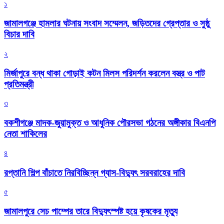
১
জামালগঞ্জে হামলার ঘটনায় সংবাদ সম্মেলন, জড়িতদের গ্রেপ্তার ও সুষ্ঠু
বিচার দাবি
২
মির্জাপুরে বন্ধ থাকা গোড়াই কটন মিলস পরিদর্শন করলেন বস্ত্র ও পাট
প্রতিমন্ত্রী
৩
বকশীগঞ্জে মাদক-জুয়ামুক্ত ও আধুনিক পৌরসভা গঠনের অঙ্গীকার বিএনপি
নেতা শাকিলের
৪
রপ্তানি শিল্প বাঁচাতে নিরবিচ্ছিন্ন গ্যাস-বিদ্যুৎ সরবরাহের দাবি
৫
জামালপুরে সেচ পাম্পের তারে বিদ্যুৎস্পষ্ট হয়ে কৃষকের মৃত্যু