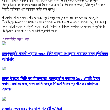
কালাম আজাদ সিদ্দিকী এমপি,বাংলাদেশ টেক্সটাইল মিলস্ করপোরেশনের চেয়ারম্যান
বিগ্রেডিয়ার জেনারেল এসএম জাহিদ হাসান ও সচিব ফিরোজ আহমেদ, মির্জাপুর উপজেলা
নির্বাহী অফিসার খান সালমান হাবিব সহ প্রমূখ।
পরিদর্শন শেষে মাননীয় পাট ও বস্ত্র প্রতিমন্ত্রী শরীফুল আলম বলেন,আমরা উদ্যোগ
নিয়েছি,খুব দ্রুততম সময়ের মধ্যে যতগুলো কারখানা বন্ধ রয়েছে,সবগুলো চালু করা হবে।
তিনি আরো বলেন সংশ্লিষ্ট মিলের সাথে এলাকার যোগ্যতা সম্পন্ন লোকজন অগ্রাধিকার
ভিত্তিতে কাজ পাবেন বলে আশা প্রকাশ করেন ।
এ সম্পর্কিত আরও খবর
জয়পুরহাটে ধারকী গ্রামে ৩০০ ফিট রাস্তা সংস্কার করলেন বম্বু ইউনিয়ন
জামায়াত
ঢাকা উত্তর সিটি কর্পোরেশনের জনদুর্ভোগ কমাতে ১০০ কোটি টাকা
বরাদ্দ দেয়া হয়েছে বলে জানিয়েছেন ডিএনসিসির প্রশাসক মোহাম্মদ
এজাজ
সলঙ্গায় নতুন ঘর পেয়ে খুশি শতবর্ষী ডালিয়া