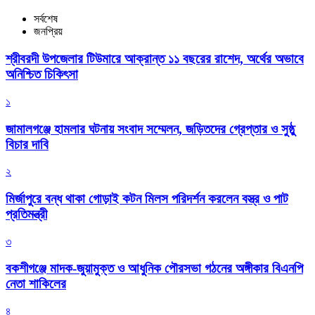
সর্বশেষ
জনপ্রিয়
শ্রীবরদী উপজেলার টিউমারে আক্রান্ত ১১ বছরের রাশেদ, অর্থের অভাবে
অনিশ্চিত চিকিৎসা
১
জামালগঞ্জে হামলার ঘটনায় সংবাদ সম্মেলন, জড়িতদের গ্রেপ্তার ও সুষ্ঠু
বিচার দাবি
২
মির্জাপুরে বন্ধ থাকা গোড়াই কটন মিলস পরিদর্শন করলেন বস্ত্র ও পাট
প্রতিমন্ত্রী
৩
বকশীগঞ্জে মাদক-জুয়ামুক্ত ও আধুনিক পৌরসভা গঠনের অঙ্গীকার বিএনপি
নেতা শাকিলের
৪