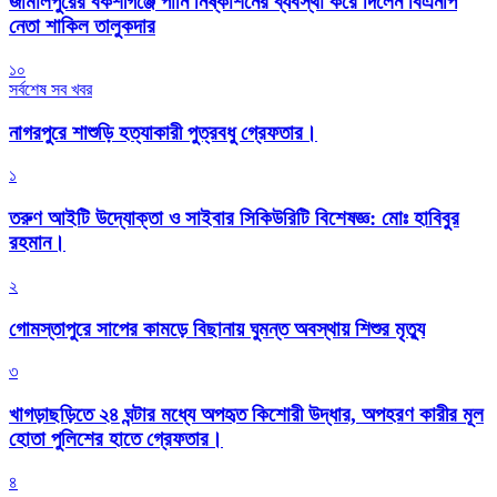
জামালপুরের বকশীগঞ্জে পানি নিষ্কাশনের ব্যবস্থা করে দিলেন বিএনপি
নেতা শাকিল তালুকদার
১০
সর্বশেষ সব খবর
নাগরপুরে শাশুড়ি হত্যাকারী পুত্রবধু গ্রেফতার।
১
তরুণ আইটি উদ্যোক্তা ও সাইবার সিকিউরিটি বিশেষজ্ঞ: মোঃ হাবিবুর
রহমান।
২
গোমস্তাপুরে সাপের কামড়ে বিছানায় ঘুমন্ত অবস্থায় শিশুর মৃত্যু
৩
খাগড়াছড়িতে ২৪ ঘন্টার মধ্যে অপহৃত কিশোরী উদ্ধার, অপহরণ কারীর মূল
হোতা পুলিশের হাতে গ্রেফতার।
৪