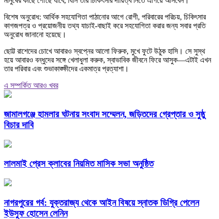
মানুষের কাছে পৌঁছে যাবে, যিনি তার চিকিৎসার দায়িত্ব নিতে এগিয়ে আসবেন।
বিশেষ অনুরোধ: আর্থিক সহযোগিতা পাঠানোর আগে রোগী, পরিবারের পরিচয়, চিকিৎসার
কাগজপত্র ও প্রয়োজনীয় তথ্য যাচাই-বাছাই করে সহযোগিতা করার জন্য সবার প্রতি
অনুরোধ জানানো হয়েছে।
ছোট্ট রাশেদের চোখে আবারও স্বপ্নের আলো ফিরুক, মুখে ফুটে উঠুক হাসি। সে সুস্থ
হয়ে আবারও বন্ধুদের সঙ্গে খেলাধুলা করুক, স্বাভাবিক জীবনে ফিরে আসুক—এটাই এখন
তার পরিবার এবং শুভাকাঙ্ক্ষীদের একমাত্র প্রত্যাশা।
এ সম্পর্কিত আরও খবর
জামালগঞ্জে হামলার ঘটনায় সংবাদ সম্মেলন, জড়িতদের গ্রেপ্তার ও সুষ্ঠু
বিচার দাবি
লালমাই প্রেস ক্লাবের নিয়মিত মাসিক সভা অনুষ্ঠিত
নাগরপুরের গর্ব: যুক্তরাজ্য থেকে আইন বিষয়ে স্নাতক ডিগ্রি পেলেন
ইউসুফ হোসেন লেনিন