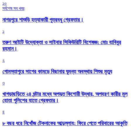
১০
সর্বশেষ সব খবর
নাগরপুরে শাশুড়ি হত্যাকারী পুত্রবধু গ্রেফতার।
১
তরুণ আইটি উদ্যোক্তা ও সাইবার সিকিউরিটি বিশেষজ্ঞ: মোঃ হাবিবুর
রহমান।
২
গোমস্তাপুরে সাপের কামড়ে বিছানায় ঘুমন্ত অবস্থায় শিশুর মৃত্যু
৩
খাগড়াছড়িতে ২৪ ঘন্টার মধ্যে অপহৃত কিশোরী উদ্ধার, অপহরণ কারীর মূল
হোতা পুলিশের হাতে গ্রেফতার।
৪
৮ বছর ধরে নিখোঁজ টেকনাফের আব্দুল্লাহ: ফিরে পেতে পরিবারের আকুতি