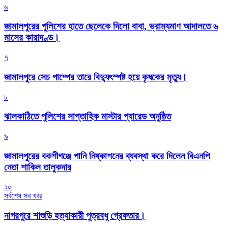
৬
জামালপুরের পুলিশের হাতে ছেলেকে দিলো বাবা, ভ্রাম্যমাণ আদালতে ৬
মাসের কারাদণ্ড।
৭
জামালপুরে সেচ পাম্পের তারে বিদ্যুৎস্পষ্ট হয়ে কৃষকের মৃত্যু।
৮
‎ঝালকাঠিতে পুলিশের সাপ্তাহিক মাস্টার প্যারেড অনুষ্ঠিত
৯
জামালপুরের বকশীগঞ্জে পানি নিষ্কাশনের ব্যবস্থা করে দিলেন বিএনপি
নেতা শাকিল তালুকদার
১০
সর্বশেষ সব খবর
নাগরপুরে শাশুড়ি হত্যাকারী পুত্রবধু গ্রেফতার।