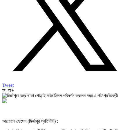
Tweet
অ-
অ+
আনোয়ার হোসেন (মির্জাপুর প্রতিনিধি) :