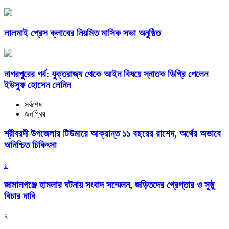
লালমাই প্রেস ক্লাবের নিয়মিত মাসিক সভা অনুষ্ঠিত
নাগরপুরের গর্ব: যুক্তরাজ্য থেকে আইন বিষয়ে স্নাতক ডিগ্রি পেলেন
ইউসুফ হোসেন লেনিন
সর্বশেষ
জনপ্রিয়
শ্রীবরদী উপজেলার টিউমারে আক্রান্ত ১১ বছরের রাশেদ, অর্থের অভাবে
অনিশ্চিত চিকিৎসা
১
জামালগঞ্জে হামলার ঘটনায় সংবাদ সম্মেলন, জড়িতদের গ্রেপ্তার ও সুষ্ঠু
বিচার দাবি
২