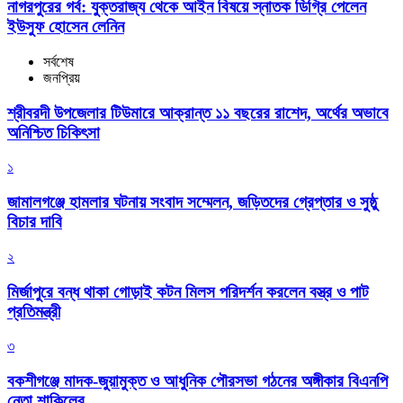
নাগরপুরের গর্ব: যুক্তরাজ্য থেকে আইন বিষয়ে স্নাতক ডিগ্রি পেলেন
ইউসুফ হোসেন লেনিন
সর্বশেষ
জনপ্রিয়
শ্রীবরদী উপজেলার টিউমারে আক্রান্ত ১১ বছরের রাশেদ, অর্থের অভাবে
অনিশ্চিত চিকিৎসা
১
জামালগঞ্জে হামলার ঘটনায় সংবাদ সম্মেলন, জড়িতদের গ্রেপ্তার ও সুষ্ঠু
বিচার দাবি
২
মির্জাপুরে বন্ধ থাকা গোড়াই কটন মিলস পরিদর্শন করলেন বস্ত্র ও পাট
প্রতিমন্ত্রী
৩
বকশীগঞ্জে মাদক-জুয়ামুক্ত ও আধুনিক পৌরসভা গঠনের অঙ্গীকার বিএনপি
নেতা শাকিলের