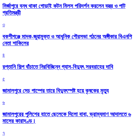
মির্জাপুরে বন্ধ থাকা গোড়াই কটন মিলস পরিদর্শন করলেন বস্ত্র ও পাট
প্রতিমন্ত্রী
৩
বকশীগঞ্জে মাদক-জুয়ামুক্ত ও আধুনিক পৌরসভা গঠনের অঙ্গীকার বিএনপি
নেতা শাকিলের
৪
রপ্তানি শিল্প বাঁচাতে নিরবিচ্ছিন্ন গ্যাস-বিদ্যুৎ সরবরাহের দাবি
৫
জামালপুরে সেচ পাম্পের তারে বিদ্যুৎস্পষ্ট হয়ে কৃষকের মৃত্যু
৬
জামালপুরের পুলিশের হাতে ছেলেকে দিলো বাবা, ভ্রাম্যমাণ আদালতে ৬
মাসের কারাদণ্ড।
৭