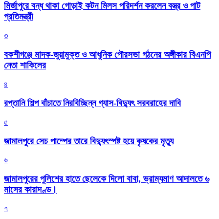
মির্জাপুরে বন্ধ থাকা গোড়াই কটন মিলস পরিদর্শন করলেন বস্ত্র ও পাট
প্রতিমন্ত্রী
৩
বকশীগঞ্জে মাদক-জুয়ামুক্ত ও আধুনিক পৌরসভা গঠনের অঙ্গীকার বিএনপি
নেতা শাকিলের
৪
রপ্তানি শিল্প বাঁচাতে নিরবিচ্ছিন্ন গ্যাস-বিদ্যুৎ সরবরাহের দাবি
৫
জামালপুরে সেচ পাম্পের তারে বিদ্যুৎস্পষ্ট হয়ে কৃষকের মৃত্যু
৬
জামালপুরের পুলিশের হাতে ছেলেকে দিলো বাবা, ভ্রাম্যমাণ আদালতে ৬
মাসের কারাদণ্ড।
৭