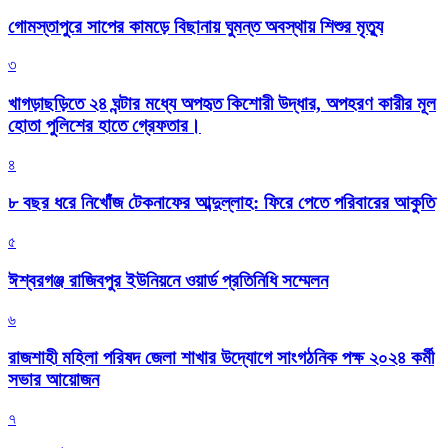
গোমস্তাপুরে সাপের কামড়ে বিছানায় ঘুমন্ত অবস্থায় শিশুর মৃত্যু
৩
খাগড়াছড়িতে ২৪ ঘন্টার মধ্যে অপহৃত কিশোরী উদ্ধার, অপহরণ কারীর মূল
হোতা পুলিশের হাতে গ্রেফতার।
৪
৮ বছর ধরে নিখোঁজ টেকনাফের আব্দুল্লাহ: ফিরে পেতে পরিবারের আকুতি
৫
ঈশ্বরগঞ্জ রাজিবপুর ইউনিয়নে ওয়ার্ড প্রতিনিধি সম্মেলন
৬
রাজশাহী মহিলা পরিষদ জেলা শাখার উদ্যোগে সাংগঠনিক পক্ষ ২০২৪ কর্মী
সভার আয়োজন
৭