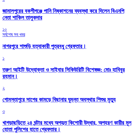
জামালপুরের বকশীগঞ্জে পানি নিষ্কাশনের ব্যবস্থা করে দিলেন বিএনপি
নেতা শাকিল তালুকদার
১০
সর্বশেষ সব খবর
নাগরপুরে শাশুড়ি হত্যাকারী পুত্রবধু গ্রেফতার।
১
তরুণ আইটি উদ্যোক্তা ও সাইবার সিকিউরিটি বিশেষজ্ঞ: মোঃ হাবিবুর
রহমান।
২
গোমস্তাপুরে সাপের কামড়ে বিছানায় ঘুমন্ত অবস্থায় শিশুর মৃত্যু
৩
খাগড়াছড়িতে ২৪ ঘন্টার মধ্যে অপহৃত কিশোরী উদ্ধার, অপহরণ কারীর মূল
হোতা পুলিশের হাতে গ্রেফতার।