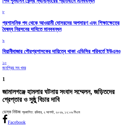
শিশু পুনর্বাসন কেন্দ্র স্থানান্তরের প্রতিবাদে মানববন্ধন
৮
প্রশাসনিক পদ থেকে আওয়ামী দোসরদের অপসারণ এবং শিক্ষাক্ষেত্রে
বৈষম্য নিরসনের দাবিতে মানববন্ধন
৯
বিয়ানীবাজার পৌরপ্রশাসকের দায়িত্বে থাকা এডিসির পরিবর্তে ইউএনও
১০
জনপ্রিয় সব খবর
1
জামালগঞ্জে হামলার ঘটনায় সংবাদ সম্মেলন, জড়িতদের
গ্রেপ্তার ও সুষ্ঠু বিচার দাবি
ডেস্ক নিউজ
প্রকাশিত: রবিবার, ২ আগস্ট, ২০২৬, ১২:০৬ পিএম
Facebook