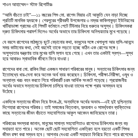
শাওন আহাম্মেদ= স্টাফ রিপোর্টারঃ
“আমি বাঁচতে চাই”—১১ বছরের শিশু মো. রাশেদ মিয়ার এই আকুতি যেন নাড়া দিচ্ছে
প্রতিটি মানবিক হৃদয়কে। শেরপুরের শ্রীবরদী উপজেলার ৩ নম্বর কাকিলাকুড়া ইউনিয়নের
খাটিয়াডাঙ্গা গ্রামের এই শিশুটি বর্তমানে পেটে টিউমার নিয়ে গুরুতর অসুস্থ। চিকিৎসকরা
দ্রুত চিকিৎসার পরামর্শ দিলেও অর্থের অভাবে তার চিকিৎসা অনিশ্চয়তার মুখে পড়েছে।
যে বয়সে রাশেদের মাঠজুড়ে ছুটে বেড়ানোর কথা, বন্ধুদের সঙ্গে খেলাধুলা আর হাসি-আনন্দে
সময় কাটানোর কথা, সেই বয়সেই তাকে লড়তে হচ্ছে কঠিন এক রোগের সঙ্গে।
অসুস্থতার যন্ত্রণায় তার মুখের হাসি ম্লান হয়ে গেছে। এখন তার একটাই স্বপ্ন—সুস্থ
হয়ে আবারও স্বাভাবিক জীবনে ফিরে যাওয়া।
রাশেদের বাবা মো. রাকিব মিয়া একজন সাধারণ পরিবারের মানুষ। সন্তানের চিকিৎসার জন্য
ইতোমধ্যে ধার-দেনা করে অনেক অর্থ ব্যয় করেছেন। চিকিৎসা, পরীক্ষা-নিরীক্ষা, ওষুধ ও
অন্যান্য খরচ বহন করতে গিয়ে পরিবারটি চরম আর্থিক সংকটে পড়েছে। প্রয়োজনীয়
অর্থের অভাবে সন্তানের চিকিৎসা চালিয়ে যাওয়া তাদের পক্ষে প্রায় অসম্ভব হয়ে
উঠেছে।
একদিকে সন্তানের জীবন নিয়ে উৎকণ্ঠা, অন্যদিকে অর্থের অভাব—এই দুই দুশ্চিন্তায়
দিশেহারা রাশেদের পরিবার। তাই সমাজের বিত্তবান, হৃদয়বান ও সামর্থ্যবান ব্যক্তিদের
কাছে সন্তানের জীবন বাঁচাতে সহযোগিতার আকুল আবেদন জানিয়েছেন তারা।
পরিবারের সদস্যরা জানান, মানুষের সামান্য সহযোগিতাও রাশেদের চিকিৎসার জন্য বড়
সহায়তা হতে পারে। অনেক ছোট ছোট সহযোগিতা একত্রিত হলে হয়তো একটি শিশুর
জীবন রক্ষা করা সম্ভব হবে। আপনার দেওয়া একটি সহায়তা ফিরিয়ে দিতে পারে রাশেদের