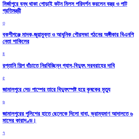
মির্জাপুরে বন্ধ থাকা গোড়াই কটন মিলস পরিদর্শন করলেন বস্ত্র ও পাট
প্রতিমন্ত্রী
৩
বকশীগঞ্জে মাদক-জুয়ামুক্ত ও আধুনিক পৌরসভা গঠনের অঙ্গীকার বিএনপি
নেতা শাকিলের
৪
রপ্তানি শিল্প বাঁচাতে নিরবিচ্ছিন্ন গ্যাস-বিদ্যুৎ সরবরাহের দাবি
৫
জামালপুরে সেচ পাম্পের তারে বিদ্যুৎস্পষ্ট হয়ে কৃষকের মৃত্যু
৬
জামালপুরের পুলিশের হাতে ছেলেকে দিলো বাবা, ভ্রাম্যমাণ আদালতে ৬
মাসের কারাদণ্ড।
৭