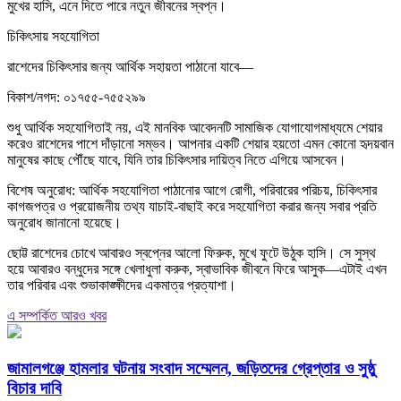
মুখের হাসি, এনে দিতে পারে নতুন জীবনের স্বপ্ন।
চিকিৎসায় সহযোগিতা
রাশেদের চিকিৎসার জন্য আর্থিক সহায়তা পাঠানো যাবে—
বিকাশ/নগদ: ০১৭৫৫-৭৫৫২৯৯
শুধু আর্থিক সহযোগিতাই নয়, এই মানবিক আবেদনটি সামাজিক যোগাযোগমাধ্যমে শেয়ার
করেও রাশেদের পাশে দাঁড়ানো সম্ভব। আপনার একটি শেয়ার হয়তো এমন কোনো হৃদয়বান
মানুষের কাছে পৌঁছে যাবে, যিনি তার চিকিৎসার দায়িত্ব নিতে এগিয়ে আসবেন।
বিশেষ অনুরোধ: আর্থিক সহযোগিতা পাঠানোর আগে রোগী, পরিবারের পরিচয়, চিকিৎসার
কাগজপত্র ও প্রয়োজনীয় তথ্য যাচাই-বাছাই করে সহযোগিতা করার জন্য সবার প্রতি
অনুরোধ জানানো হয়েছে।
ছোট্ট রাশেদের চোখে আবারও স্বপ্নের আলো ফিরুক, মুখে ফুটে উঠুক হাসি। সে সুস্থ
হয়ে আবারও বন্ধুদের সঙ্গে খেলাধুলা করুক, স্বাভাবিক জীবনে ফিরে আসুক—এটাই এখন
তার পরিবার এবং শুভাকাঙ্ক্ষীদের একমাত্র প্রত্যাশা।
এ সম্পর্কিত আরও খবর
জামালগঞ্জে হামলার ঘটনায় সংবাদ সম্মেলন, জড়িতদের গ্রেপ্তার ও সুষ্ঠু
বিচার দাবি