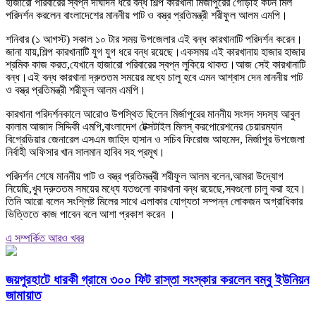
হাজারো পরিবারের স্বপ্ন দীর্ঘদিন ধরে বন্ধ শিল্প কারখানা মির্জাপুরের গোড়াই কটন মিল
পরিদর্শন করলেন বাংলাদেশের মাননীয় পাট ও বস্ত্র প্রতিমন্ত্রী শরীফুল আলম এমপি।
শনিবার (১ আগস্ট) সকাল ১০ টার সময় উপজেলার এই বন্ধ কারখানাটি পরিদর্শন করেন।
জানা যায়,শিল্প কারখানাটি যুগ যুগ ধরে বন্ধ রয়েছে।একসময় এই কারখানায় হাজার হাজার
শ্রমিক কাজ করত,যেখানে হাজারো পরিবারের স্বপ্ন লুকিয়ে থাকত।আজ সেই কারখানাটি
বন্ধ।এই বন্ধ কারখানা দ্রুততম সময়ের মধ্যে চালু হবে এমন আশ্বাস দেন মাননীয় পাট
ও বস্ত্র প্রতিমন্ত্রী শরীফুল আলম এমপি।
কারখানা পরিদর্শনকালে আরোও উপস্থিত ছিলেন মির্জাপুরের মাননীয় সংসদ সদস্য আবুল
কালাম আজাদ সিদ্দিকী এমপি,বাংলাদেশ টেক্সটাইল মিলস্ করপোরেশনের চেয়ারম্যান
বিগ্রেডিয়ার জেনারেল এসএম জাহিদ হাসান ও সচিব ফিরোজ আহমেদ, মির্জাপুর উপজেলা
নির্বাহী অফিসার খান সালমান হাবিব সহ প্রমূখ।
পরিদর্শন শেষে মাননীয় পাট ও বস্ত্র প্রতিমন্ত্রী শরীফুল আলম বলেন,আমরা উদ্যোগ
নিয়েছি,খুব দ্রুততম সময়ের মধ্যে যতগুলো কারখানা বন্ধ রয়েছে,সবগুলো চালু করা হবে।
তিনি আরো বলেন সংশ্লিষ্ট মিলের সাথে এলাকার যোগ্যতা সম্পন্ন লোকজন অগ্রাধিকার
ভিত্তিতে কাজ পাবেন বলে আশা প্রকাশ করেন ।
এ সম্পর্কিত আরও খবর
জয়পুরহাটে ধারকী গ্রামে ৩০০ ফিট রাস্তা সংস্কার করলেন বম্বু ইউনিয়ন
জামায়াত