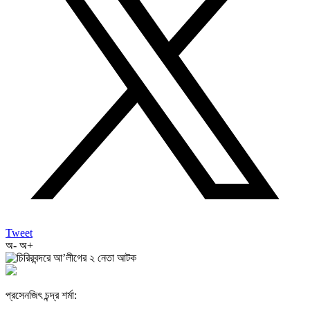
Tweet
অ-
অ+
প্রসেনজিৎ চন্দ্র শর্মা: