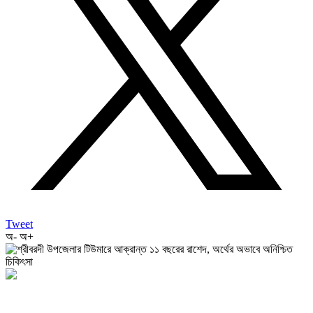
Tweet
অ-
অ+