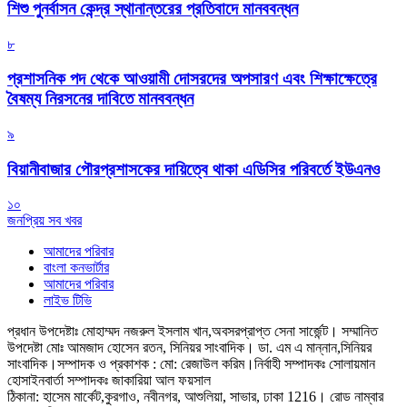
শিশু পুনর্বাসন কেন্দ্র স্থানান্তরের প্রতিবাদে মানববন্ধন
৮
প্রশাসনিক পদ থেকে আওয়ামী দোসরদের অপসারণ এবং শিক্ষাক্ষেত্রে
বৈষম্য নিরসনের দাবিতে মানববন্ধন
৯
বিয়ানীবাজার পৌরপ্রশাসকের দায়িত্বে থাকা এডিসির পরিবর্তে ইউএনও
১০
জনপ্রিয় সব খবর
আমাদের পরিবার
বাংলা কনভার্টার
আমাদের পরিবার
লাইভ টিভি
প্রধান উপদেষ্টাঃ মোহাম্মদ নজরুল ইসলাম খান,অবসরপ্রাপ্ত সেনা সার্জেন্ট।
সম্মানিত
উপদেষ্টা মোঃ আমজাদ হোসেন রতন, সিনিয়র সাংবাদিক। ডা. এম এ মান্নান,সিনিয়র
সাংবাদিক।
সম্পাদক ও প্রকাশক : মো: রেজাউল করিম।
নির্বাহী সম্পাদকঃ সোলায়মান
হোসাইন
বার্তা সম্পাদকঃ জাকারিয়া আল ফয়সাল
ঠিকানা: হাসেম মার্কেট,কুরগাও, নবীনগর, আশুলিয়া, সাভার, ঢাকা 1216। রোড নাম্বার