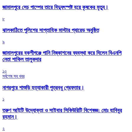
জামালপুরে সেচ পাম্পের তারে বিদ্যুৎস্পষ্ট হয়ে কৃষকের মৃত্যু।
৮
‎ঝালকাঠিতে পুলিশের সাপ্তাহিক মাস্টার প্যারেড অনুষ্ঠিত
৯
জামালপুরের বকশীগঞ্জে পানি নিষ্কাশনের ব্যবস্থা করে দিলেন বিএনপি
নেতা শাকিল তালুকদার
১০
সর্বশেষ সব খবর
নাগরপুরে শাশুড়ি হত্যাকারী পুত্রবধু গ্রেফতার।
১
তরুণ আইটি উদ্যোক্তা ও সাইবার সিকিউরিটি বিশেষজ্ঞ: মোঃ হাবিবুর
রহমান।
২