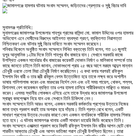
অ-
অ+
‎সুনামগঞ্জ প্রতিনিধি::
‎সুনামগঞ্জের জামালগঞ্জ উপজেলার শাহপুর গ্রামের বাসিন্দা মো. কামাল উদ্দিনের ওপর হামলার
অভিযোগ এনে দোষীদের বিরুদ্ধে আইনগত ব্যবস্থা গ্রহণ, ব্যক্তিগত নিরাপত্তা
নিশ্চিতকরণ এবং ঘটনার সুষ্ঠু বিচার দাবিতে সংবাদ সম্মেলন করেছেন।
‎শনিবার বিকেলে অনুষ্ঠিত সংবাদ সম্মেলনে লিখিত বক্তব্যে তিনি বলেন, গত ২৩ জুলাই
দুপুর আনুমানিক ১২টার দিকে তিনি শাহপুর বাঁধ বাজারে যান। সেখানে সরকারি কাজে
উপস্থিত একজন সার্ভেয়ার বাঁধ বাজারের কয়েকটি দোকান নির্মাণ ও মালিকানা সম্পর্কে তার
কাছে জানতে চাইলে তিনি জানান, দোকানগুলো প্রায় ২৫ বছর আগে মরহুম আব্দুল মান্নান
চৌধুরী ওরফে তেলা মিয়া চৌধুরী নির্মাণ করেছিলেন। এ কথা বলার পরপরই রফিকুল
ইসলাম বিন বারী ও তার স্ত্রী রবিকুল বেগম উত্তেজিত হয়ে তাকে লক্ষ্য করে অশালীন
ভাষায় গালিগালাজ করেন এবং মারধরের নির্দেশ দেন এবং ওই সময় পায়েল, খোকন, পল্লব,
রিগানসহ বেশ কয়েকজন ব্যক্তি তার ওপর হামলা চালিয়ে শারীরিকভাবে লাঞ্ছিত ও মারধর
করেন। এসময় স্থানীয় লোকজন এগিয়ে এসে তাকে উদ্ধার করে জামালগঞ্জ উপজেলা
স্বাস্থ্য কমপ্লেক্সে নিয়ে যান এবং সেখানে তিনি চিকিৎসা নেন।
‎সংবাদ সম্মেলনে তিনি আরও বলেন, একজন সরকারি কর্মকর্তার প্রশ্নের উত্তরে নিজের
জানা তথ্য প্রকাশ করাই তার অপরাধ হয়ে দাঁড়ায়। তিনি প্রশ্ন রেখে বলেন, একটি
সাধারণ প্রশ্নের উত্তর দেওয়ার কারণে কেন একজন নাগরিককে শারীরিক হামলার শিকার
হতে হবে। এ ঘটনায় জামালগঞ্জ থানায় একটি সাধারণ ডায়েরি জিডি করেছেন তিনি।
‎সংবাদ সম্মেলনে একাত্মতা প্রকাশ করে বিবাদী রফিকুল ইসলাম বিন বারীর আপন ছোট বোন
পারভীন আক্তার চৌধুরী এবং আপন ভাতিজা পরাগ চৌধুরী উপস্থিত ছিলেন। তারা