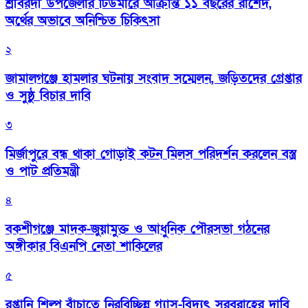
শ্রীবরদী উপজেলার টিউমারে আক্রান্ত ১১ বছরের রাশেদ,
অর্থের অভাবে অনিশ্চিত চিকিৎসা
২
জামালগঞ্জে হামলার ঘটনায় সংবাদ সম্মেলন, জড়িতদের গ্রেপ্তার
ও সুষ্ঠু বিচার দাবি
৩
মির্জাপুরে বন্ধ থাকা গোড়াই কটন মিলস পরিদর্শন করলেন বস্ত্র
ও পাট প্রতিমন্ত্রী
৪
বকশীগঞ্জে মাদক-জুয়ামুক্ত ও আধুনিক পৌরসভা গঠনের
অঙ্গীকার বিএনপি নেতা শাকিলের
৫
রপ্তানি শিল্প বাঁচাতে নিরবিচ্ছিন্ন গ্যাস-বিদ্যুৎ সরবরাহের দাবি