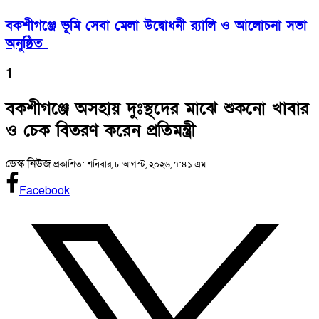
বকশীগঞ্জে ভূমি সেবা মেলা উদ্বোধনী র‍্যালি ও আলোচনা সভা
অনুষ্ঠিত
1
বকশীগঞ্জে অসহায় দুঃস্থদের মাঝে শুকনো খাবার
ও চেক বিতরণ করেন প্রতিমন্ত্রী
ডেস্ক নিউজ
প্রকাশিত: শনিবার, ৮ আগস্ট, ২০২৬, ৭:৪১ এম
Facebook