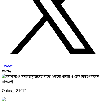
Tweet
অ-
অ+
Oplus_131072