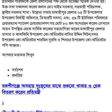
ইউনিয়ন পরিষদকে জেলা প্রশাসনের পক্ষ থেকে শুভেচ্ছা স্মারক দেওয়া হয়।
উক্ত সভা সঞ্চালনা করেন জনাব মোঃ নাইম সরকার, সহকারী পরিচালক ,
স্থানীয় সরকার শাখা। উল্লেখ্য সভায় মাদারীপুর জেলার ০৫ টি উপজেলার
উপজেলা নির্বাহী অফিসার, ডিআরটি সদস্য, এবং ৫৯ টি ইউনিয়ন পরিষদরে
চেয়ারম্যান/প্যানেল চেয়ারম্যানগণ সহ মোট ৮০ জন অংশগ্রহন করেন।সেখানে
আরও উপস্থিত থেকে সার্বিক কাজের সহযোগিতা করেন মাদারীপুর জেলার
ডাসার ও কালকিনি উপজেলা কো-অর্ডিনেটর নাসির উদ্দিন লিটন,সদর
উপজেলা কো-অর্ডিনেটর শারমিন সুরভি ও শিবচর উপজেলা কো-অর্ডিনেটর
পপি আক্তার।
আপনার মতামত লিখুন
সর্বশেষ
জনপ্রিয়
বকশীগঞ্জে অসহায় দুঃস্থদের মাঝে শুকনো খাবার ও চেক
বিতরণ করেন প্রতিমন্ত্রী
১