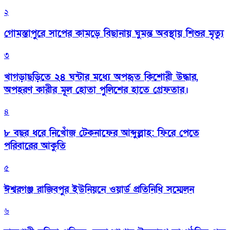
২
গোমস্তাপুরে সাপের কামড়ে বিছানায় ঘুমন্ত অবস্থায় শিশুর মৃত্যু
৩
খাগড়াছড়িতে ২৪ ঘন্টার মধ্যে অপহৃত কিশোরী উদ্ধার,
অপহরণ কারীর মূল হোতা পুলিশের হাতে গ্রেফতার।
৪
৮ বছর ধরে নিখোঁজ টেকনাফের আব্দুল্লাহ: ফিরে পেতে
পরিবারের আকুতি
৫
ঈশ্বরগঞ্জ রাজিবপুর ইউনিয়নে ওয়ার্ড প্রতিনিধি সম্মেলন
৬