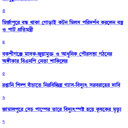
৩
মির্জাপুরে বন্ধ থাকা গোড়াই কটন মিলস পরিদর্শন করলেন বস্ত্র
ও পাট প্রতিমন্ত্রী
৪
বকশীগঞ্জে মাদক-জুয়ামুক্ত ও আধুনিক পৌরসভা গঠনের
অঙ্গীকার বিএনপি নেতা শাকিলের
৫
রপ্তানি শিল্প বাঁচাতে নিরবিচ্ছিন্ন গ্যাস-বিদ্যুৎ সরবরাহের দাবি
৬
জামালপুরে সেচ পাম্পের তারে বিদ্যুৎস্পষ্ট হয়ে কৃষকের মৃত্যু
৭