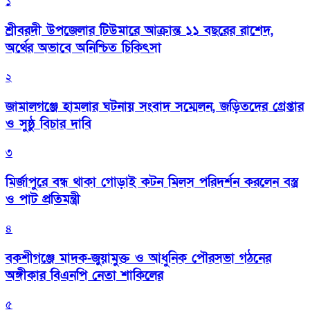
১
শ্রীবরদী উপজেলার টিউমারে আক্রান্ত ১১ বছরের রাশেদ,
অর্থের অভাবে অনিশ্চিত চিকিৎসা
২
জামালগঞ্জে হামলার ঘটনায় সংবাদ সম্মেলন, জড়িতদের গ্রেপ্তার
ও সুষ্ঠু বিচার দাবি
৩
মির্জাপুরে বন্ধ থাকা গোড়াই কটন মিলস পরিদর্শন করলেন বস্ত্র
ও পাট প্রতিমন্ত্রী
৪
বকশীগঞ্জে মাদক-জুয়ামুক্ত ও আধুনিক পৌরসভা গঠনের
অঙ্গীকার বিএনপি নেতা শাকিলের
৫