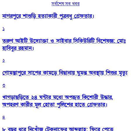
সর্বশেষ সব খবর
নাগরপুরে শাশুড়ি হত্যাকারী পুত্রবধু গ্রেফতার।
১
তরুণ আইটি উদ্যোক্তা ও সাইবার সিকিউরিটি বিশেষজ্ঞ: মোঃ
হাবিবুর রহমান।
২
গোমস্তাপুরে সাপের কামড়ে বিছানায় ঘুমন্ত অবস্থায় শিশুর মৃত্যু
৩
খাগড়াছড়িতে ২৪ ঘন্টার মধ্যে অপহৃত কিশোরী উদ্ধার,
অপহরণ কারীর মূল হোতা পুলিশের হাতে গ্রেফতার।
৪
৮ বছর ধরে নিখোঁজ টেকনাফের আব্দুল্লাহ: ফিরে পেতে