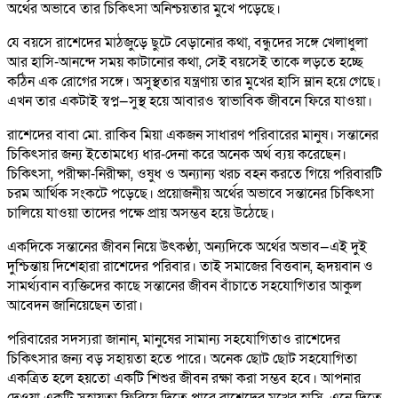
অর্থের অভাবে তার চিকিৎসা অনিশ্চয়তার মুখে পড়েছে।
যে বয়সে রাশেদের মাঠজুড়ে ছুটে বেড়ানোর কথা, বন্ধুদের সঙ্গে খেলাধুলা
আর হাসি-আনন্দে সময় কাটানোর কথা, সেই বয়সেই তাকে লড়তে হচ্ছে
কঠিন এক রোগের সঙ্গে। অসুস্থতার যন্ত্রণায় তার মুখের হাসি ম্লান হয়ে গেছে।
এখন তার একটাই স্বপ্ন—সুস্থ হয়ে আবারও স্বাভাবিক জীবনে ফিরে যাওয়া।
রাশেদের বাবা মো. রাকিব মিয়া একজন সাধারণ পরিবারের মানুষ। সন্তানের
চিকিৎসার জন্য ইতোমধ্যে ধার-দেনা করে অনেক অর্থ ব্যয় করেছেন।
চিকিৎসা, পরীক্ষা-নিরীক্ষা, ওষুধ ও অন্যান্য খরচ বহন করতে গিয়ে পরিবারটি
চরম আর্থিক সংকটে পড়েছে। প্রয়োজনীয় অর্থের অভাবে সন্তানের চিকিৎসা
চালিয়ে যাওয়া তাদের পক্ষে প্রায় অসম্ভব হয়ে উঠেছে।
একদিকে সন্তানের জীবন নিয়ে উৎকণ্ঠা, অন্যদিকে অর্থের অভাব—এই দুই
দুশ্চিন্তায় দিশেহারা রাশেদের পরিবার। তাই সমাজের বিত্তবান, হৃদয়বান ও
সামর্থ্যবান ব্যক্তিদের কাছে সন্তানের জীবন বাঁচাতে সহযোগিতার আকুল
আবেদন জানিয়েছেন তারা।
পরিবারের সদস্যরা জানান, মানুষের সামান্য সহযোগিতাও রাশেদের
চিকিৎসার জন্য বড় সহায়তা হতে পারে। অনেক ছোট ছোট সহযোগিতা
একত্রিত হলে হয়তো একটি শিশুর জীবন রক্ষা করা সম্ভব হবে। আপনার
দেওয়া একটি সহায়তা ফিরিয়ে দিতে পারে রাশেদের মুখের হাসি, এনে দিতে