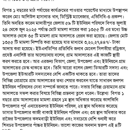
বিগত ১ বছরের মাঠ পর্যায়ের কার্যক্রমের পাওয়ার পয়েন্টের মাধ্যমে উপস্থাপন
করেন মোঃ আলিউল হাসানাত খান, ডিস্ট্রিক্ট ম্যানেজার, এভিসিবি-৩ প্রকল্প।
তিনি অবহিত করেন মাদারীপুর জেলায় ৫৯ টি ইউনিয়ন পরিষদে বিগত জুলাই
২৪ থেকে জুন ২০২৫ পর্যান্ত মোট মামলা দায়ের করা ১৩৫৫ টি এর মধ্যে উচ্চ
আদালত থেকে ৩৫ টি মামলা গ্রাম আদালতে প্রেরন করা হয়েছে। জেলায় মোট
১৩৫৫ টি মামলা নিষ্পত্তি করা হয়েছে যার মাধ্যমে ৩,২০,২৭,৪৪৭/- টাকা
আদায় করা হয়েছে। ইউএনডিপির প্রতিনিধি জনাব মেবেল সিলভীয়া রড্রিকস,
প্রযেক্ট এনালিষ্ট তার আলেচানায় বলেন, গ্রাম আদালতের এই কাজটি স্থায়ী
করণ করতে হবে। আর এরজন্য বিভাগ, জেলা, উপজেলা এবং ইউনিয়নে গ্রাম
আদালতের ডেস্ক থাকতে হবে। তিনি আরো বলেন জেলা ডিআরটি সদস্য এবং
উপজেলা ইউআরটি সদস্যদের বেশি একটিভ থাকতে হবে। তারা তাদের
বিভিন্ন প্রোগ্রামে গ্রাম আদালতের তথ্য শেয়ার করবেন যাতে সাধারন জনগন
ইউনিয়ন পরিষদের সেবা সম্পর্কে জানতে পারে। সভায় বিভিন্ন চেয়াম্যান গ্রাম
আদালতে সফল করার বিষয়ে বিভিন্ন প্রস্তবনা তুলে ধরেন। উল্লেখ্য বিগত ১
বছরে গ্রাম আদালতের মামলা গ্রহনে ১ম স্থান অধিকার করেছে কালকিনি
উপজেলার পূর্ব এনায়েতনগর ইউনিয়ন পরিষদ, ২য় স্থান অধিকার করেছে
ডাসার উপজেলার কাজী বাকাই ইউনিয়ন পরিষদ এবং ৩য় স্থান অধিকার করে
রাজৈর উপজেলার কদমবাড়ী ইউনিয়ন এবং সবচেয়ে বেশি শুনানী করে
শিবচর উপজেলার পাঁচ্চর ইউনিয়ন। ভালো কাজের অবদান স্বরুপ এই ৪টি