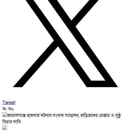
Tweet
অ-
অ+