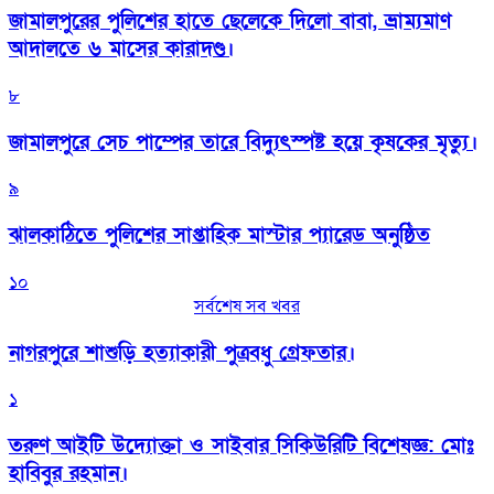
জামালপুরের পুলিশের হাতে ছেলেকে দিলো বাবা, ভ্রাম্যমাণ
আদালতে ৬ মাসের কারাদণ্ড।
৮
জামালপুরে সেচ পাম্পের তারে বিদ্যুৎস্পষ্ট হয়ে কৃষকের মৃত্যু।
৯
‎ঝালকাঠিতে পুলিশের সাপ্তাহিক মাস্টার প্যারেড অনুষ্ঠিত
১০
সর্বশেষ সব খবর
নাগরপুরে শাশুড়ি হত্যাকারী পুত্রবধু গ্রেফতার।
১
তরুণ আইটি উদ্যোক্তা ও সাইবার সিকিউরিটি বিশেষজ্ঞ: মোঃ
হাবিবুর রহমান।