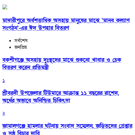
মাদারীপুরে অর্ধশতাধিক অসহায় মানুষের মাঝে ‘মানব কল্যাণ
সংগঠন’-এর ঈদ উপহার বিতরণ
সর্বশেষ
জনপ্রিয়
বকশীগঞ্জে অসহায় দুঃস্থদের মাঝে শুকনো খাবার ও চেক
বিতরণ করেন প্রতিমন্ত্রী
১
শ্রীবরদী উপজেলার টিউমারে আক্রান্ত ১১ বছরের রাশেদ,
অর্থের অভাবে অনিশ্চিত চিকিৎসা
২
জামালগঞ্জে হামলার ঘটনায় সংবাদ সম্মেলন, জড়িতদের গ্রেপ্তার
ও সুষ্ঠু বিচার দাবি