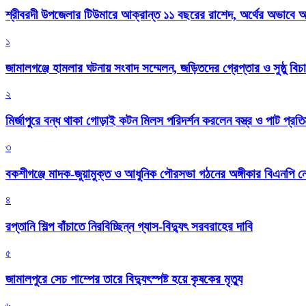
শ্রীবরদী উপজেলার টিউমারে আক্রান্ত ১১ বছরের রাশেদ, অর্থের অভাবে অন
১
জামালগঞ্জে হামলার ঘটনায় সংবাদ সম্মেলন, জড়িতদের গ্রেপ্তার ও সুষ্ঠু বিচা
২
মির্জাপুরে বন্ধ থাকা গোড়াই কটন মিলস পরিদর্শন করলেন বস্ত্র ও পাট প্রতিমন
৩
বকশীগঞ্জে মাদক-জুয়ামুক্ত ও আধুনিক পৌরসভা গঠনের অঙ্গীকার বিএনপি ন
৪
রপ্তানি শিল্প বাঁচাতে নিরবিচ্ছিন্ন গ্যাস-বিদ্যুৎ সরবরাহের দাবি
৫
জামালপুরে সেচ পাম্পের তারে বিদ্যুৎস্পষ্ট হয়ে কৃষকের মৃত্যু
৬