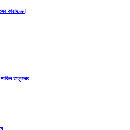
াসের কারাদণ্ড।
া শাকিল তালুকদার
মান।