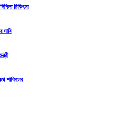
িশ্চিত চিকিৎসা
র দাবি
্ত্রী
েতা শাকিলের