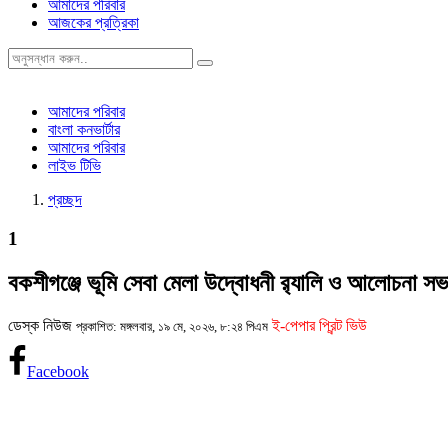
আমাদের পরিবার
আজকের প্রত্রিকা
আমাদের পরিবার
বাংলা কনভার্টার
আমাদের পরিবার
লাইভ টিভি
প্রচ্ছদ
1
বকশীগঞ্জে ভূমি সেবা মেলা উদ্বোধনী র‍্যালি ও আলোচনা সভ
ডেস্ক নিউজ
ই-পেপার প্রিন্ট ভিউ
প্রকাশিত: মঙ্গলবার, ১৯ মে, ২০২৬, ৮:২৪ পিএম
Facebook