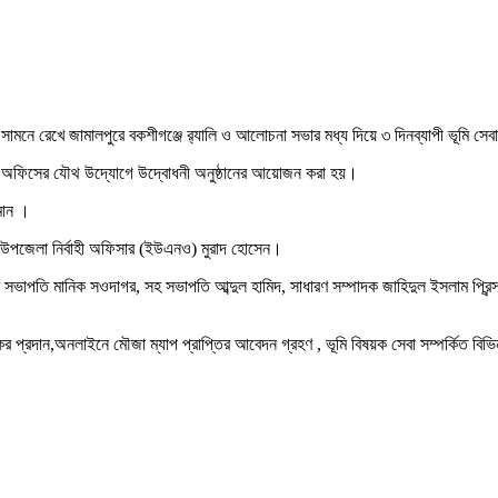
ে সামনে রেখে জামালপুরে বকশীগঞ্জে র‍্যালি ও আলোচনা সভার মধ্য দিয়ে ৩ দিনব্যাপী ভূমি স
মি অফিসের যৌথ উদ্যোগে উদ্বোধনী অনুষ্ঠানের আয়োজন করা হয়।
মান ।
দেন উপজেলা নির্বাহী অফিসার (ইউএনও) মুরাদ হোসেন।
ভাপতি মানিক সওদাগর, সহ সভাপতি আব্দুল হামিদ, সাধারণ সম্পাদক জাহিদুল ইসলাম প্রিন্স, 
প্রদান,অনলাইনে মৌজা ম্যাপ প্রাপ্তির আবেদন গ্রহণ , ভূমি বিষয়ক সেবা সম্পর্কিত বিভিন্ন