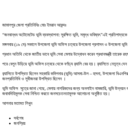
জামালপুর জেলা প্রতিনিধিঃ মোঃ ইমরান আকন্দঃ
“জনবান্ধব অটোমেটেড ভূমি ব্যবস্থাপনা: সুরক্ষিত ভূমি, সমৃদ্ধ ভবিষ্যৎ”এই প্রতিপাদ্যক
মঙ্গলবার (১৯ মে) সকালে উপজেলা ভূমি অফিস চত্বরে উপজেলা প্রশাসন ও উপজেলা ভূ
প্রধান অতিথি থেকে জাতীয় ভাবে ভূমি সেবা মেলার উদ্বোধন করেন প্রধানমন্ত্রী তারেক রহ
পরে বেলুন উড়িয়ে ভূমি অফিস চত্বরে থেকে বর্ণাঢ্য র‍্যালি বের হয়। র‍্যালিতে নেতৃত্ব 
র‍্যালিতে উপস্থিত ছিলেন সহকারি কমিশনার (ভূমি) আসমা-উল – হুসনা, উপজেলা বিএনপির স
জনপ্রতিনিধি ও সুধীজনরা উপস্থিত ছিলেন ।
ভূমি অফিস সূত্রে জানা গেছে, মেলায় নাগরিকদের জন্য অনলাইন নামজারি, ভূমি উন্নয়ন কর 
জবাবদিহিমূলক সেবা নিশ্চিত করতে জনসচেতনতামূলক আলোচনা অনুষ্ঠিত হয়।
আপনার মতামত লিখুন
সর্বশেষ
জনপ্রিয়