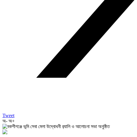
Tweet
অ-
অ+