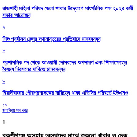
রাজশাহী মহিলা পরিষদ জেলা শাখার উদ্যোগে সাংগঠনিক পক্ষ ২০২৪ কর্মী
সভার আয়োজন
৭
শিশু পুনর্বাসন কেন্দ্র স্থানান্তরের প্রতিবাদে মানববন্ধন
৮
প্রশাসনিক পদ থেকে আওয়ামী দোসরদের অপসারণ এবং শিক্ষাক্ষেত্রে
বৈষম্য নিরসনের দাবিতে মানববন্ধন
৯
বিয়ানীবাজার পৌরপ্রশাসকের দায়িত্বে থাকা এডিসির পরিবর্তে ইউএনও
১০
জনপ্রিয় সব খবর
1
বকশীগঞ্জে অসহায় দুঃস্থদের মাঝে শুকনো খাবার ও চেক