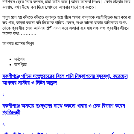
দীর্ঘশ্বাস ছেড়ে দিয়ে বললাম, চাচা আসি আজ।আবার আসবো শিওর। ফোন নাম্বার দিয়ে
বললাম, যখন ইচ্ছে কল দিয়েন,আসবো আপনার সাথে গল্প করতে।
মানুষ মনে হয় কাঁদতে কাঁদতে ক্লান্ত হয়ে হাঁসে অথবা,কান্নাকে অযৌক্তিক মনে করে বা
ভয় পায়, কান্না করতে যদি নিজেকে হারিয়ে ফেলে, তখন ভালো থাকার অভিনয়ের জগৎ
থেকে প্রবাসীরা সেরা অভিনয় শিল্পী এমন করে অজানা রয়ে যায় লক্ষ লক্ষ প্রবাসীর জীবনে
অনেক কথা………..
আপনার মতামত লিখুন
সর্বশেষ
জনপ্রিয়
বকশীগঞ্জে পশ্চিম দত্তেরচরের বিলে পানি নিষ্কাশনের ব্যবস্থা, করেছেন
আখতার মাস্টার ও লিটন আকন্দ
১
বকশীগঞ্জে অসহায় দুঃস্থদের মাঝে শুকনো খাবার ও চেক বিতরণ করেন
প্রতিমন্ত্রী
২