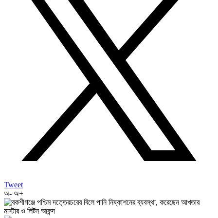
Tweet
অ-
অ+