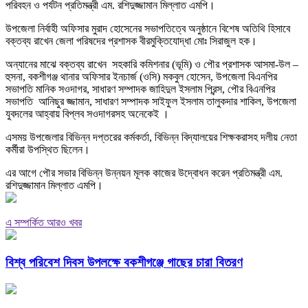
পরিবহন ও পর্যটন প্রতিমন্ত্রী এম. রশিদুজ্জামান মিল্লাত এমপি।
উপজেলা নির্বাহী অফিসার মুরাদ হোসেনের সভাপতিত্বে অনুষ্ঠানে বিশেষ অতিথি হিসাবে
বক্তব্য রাখেন জেলা পরিষদের প্রশাসক বীরমুক্তিযোদ্ধা মোঃ সিরাজুল হক।
অন্যানের মাঝে বক্তব্য রাখেন সহকারি কমিশনার (ভূমি) ও পৌর প্রশাসক আসমা-উল –
হুসনা, বকশীগঞ্জ থানার অফিসার ইনচার্জ (ওসি) মকবুল হোসেন, উপজেলা বিএনপির
সভাপতি মানিক সওদাগর, সাধারণ সম্পাদক জাহিদুল ইসলাম প্রিন্স, পৌর বিএনপির
সভাপতি আনিছুর জ্জামান, সাধারণ সম্পাদক সাইফুল ইসলাম তালুকদার শাকিল, উপজেলা
যুবদলের আহ্বায় বিপ্লব সওদাগরসহ অনেকেই ।
এসময় উপজেলার বিভিন্ন দপ্তরের কর্মকর্তা, বিভিন্ন বিদ্যালয়ের শিক্ষকরাসহ দলীয় নেতা
কর্মীরা উপস্থিত ছিলেন।
এর আগে পৌর সভার বিভিন্ন উন্নয়ন মূলক কাজের উদ্বোধন করেন প্রতিমন্ত্রী এম.
রশিদুজ্জামান মিল্লাত এমপি।
এ সম্পর্কিত আরও খবর
বিশ্ব পরিবেশ দিবস উপলক্ষে বকশীগঞ্জে গাছের চারা বিতরণ