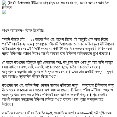
শাওন আহাম্মেদ= স্টাফ রিপোর্টারঃ
“আমি বাঁচতে চাই”—১১ বছরের শিশু মো. রাশেদ মিয়ার এই আকুতি যেন নাড়া দিচ্ছে
প্রতিটি মানবিক হৃদয়কে। শেরপুরের শ্রীবরদী উপজেলার ৩ নম্বর কাকিলাকুড়া ইউনিয়নের
খাটিয়াডাঙ্গা গ্রামের এই শিশুটি বর্তমানে পেটে টিউমার নিয়ে গুরুতর অসুস্থ। চিকিৎসকরা
দ্রুত চিকিৎসার পরামর্শ দিলেও অর্থের অভাবে তার চিকিৎসা অনিশ্চয়তার মুখে পড়েছে।
যে বয়সে রাশেদের মাঠজুড়ে ছুটে বেড়ানোর কথা, বন্ধুদের সঙ্গে খেলাধুলা আর হাসি-আনন্দে
সময় কাটানোর কথা, সেই বয়সেই তাকে লড়তে হচ্ছে কঠিন এক রোগের সঙ্গে।
অসুস্থতার যন্ত্রণায় তার মুখের হাসি ম্লান হয়ে গেছে। এখন তার একটাই স্বপ্ন—সুস্থ
হয়ে আবারও স্বাভাবিক জীবনে ফিরে যাওয়া।
রাশেদের বাবা মো. রাকিব মিয়া একজন সাধারণ পরিবারের মানুষ। সন্তানের চিকিৎসার জন্য
ইতোমধ্যে ধার-দেনা করে অনেক অর্থ ব্যয় করেছেন। চিকিৎসা, পরীক্ষা-নিরীক্ষা, ওষুধ ও
অন্যান্য খরচ বহন করতে গিয়ে পরিবারটি চরম আর্থিক সংকটে পড়েছে। প্রয়োজনীয়
অর্থের অভাবে সন্তানের চিকিৎসা চালিয়ে যাওয়া তাদের পক্ষে প্রায় অসম্ভব হয়ে
উঠেছে।
একদিকে সন্তানের জীবন নিয়ে উৎকণ্ঠা, অন্যদিকে অর্থের অভাব—এই দুই দুশ্চিন্তায়