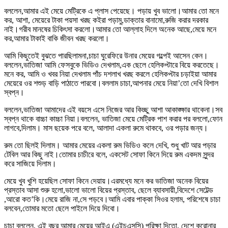
বললেন,আমার এই মেয়ে মেট্রিকে এ প্লাস পেয়েছে। পড়ায় খুব ভালো।আমার তো মনে
কর, আশা, মেয়েরে টাকা পয়সা খরছ কইরা পড়ামু,ডাক্তার বানামো,রুজি করার দরকার
নাই।গরীব মানষের চিকিৎসা করলো।আমার তো আল্লাহ দিলে অনেক আছে,মেয়ে মনে
কর,আমার টাকাই বাকি জীবন খরছ করলো।
আমি কিছুতেই বুঝতে পারছিলামনা,চাচা ঘুরেফিরে উনার মেয়ের গল্পেই আসেন কেন।
বললেন,ভাতিজা আমি ফেসবুকে ভিডিও দেখলাম,এক ছেলে হেলিকপ্টারে বিয়ে করতেছে।
মনে কর, আমি ও খবর নিয়া দেখলাম পাঁচ দশলাখ খরছ করলে হেলিকপ্টার চড়াইয়া আমার
মেয়েরে ওর শশুড় বাড়ি পাঠাতে পারবো।বললাম চাচা,আপনার মেয়ে নিয়া’তো দেখি বিশাল
স্বপ্ন।
বললেন,ভাতিজা আমাদের এই বয়সে এসে নিজের আর কিচ্ছু আশা আকাঙ্ক্ষার থাকেনা।সব
স্বপ্ন থাকে বাচ্চা কাচ্চা নিয়া।বললেন, ভাতিজা মেয়ে মেট্রিক পাশ করার পর বললো,ফোন
লাগবে,দিলাম। মাস ছয়েক পরে বলে, আলাদা একলা রুমে থাকবে, ওর পড়ার জন্য।
রুম তো ছিলই দিলাম। আমার মেয়ের একলা রুম ভিডিও কলে দেখি, শুধু খাট আর পড়ার
টেবিল আর কিছু নাই।তোমার চাচীরে বলে, একসেট সোফা কিনে দিয়ে রুম একদম সুন্দর
করে সাজিয়ে দিলাম।
মেয়ে খুব খুশি হয়েছিল সোফা কিনে দেয়ায়।এরমধ্যে মনে কর ভাতিজা অনেক বিয়ের
প্রস্তাব আসা শুরু হলো,ভালো ভালো বিয়ের প্রস্তাব, ছেলে ব্যাবসায়ী,বিদেশে সেটেল্ড
,আরো কত’কি।মেয়ে রাজি না,সে পড়বে।আমি এবার পাক্কা সিওর হলাম, পরিশেষে চাচা
বলবেন,তোমার মতো ছেলে পাইলে দিয়ে দিবো।
চাচা বললেন, এই বছর আমার মেয়ের আইএ (এইচএসসি) পরিক্ষা দিতো, দেশে করোনার