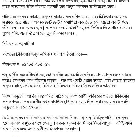
দিশেহারা রাশেদের পরিবার। তাই সমাজের বিত্তবান, হৃদয়বান ও সামর্থ্যবান ব্যক্তিদের
কাছে সন্তানের জীবন বাঁচাতে সহযোগিতার আকুল আবেদন জানিয়েছেন তারা।
পরিবারের সদস্যরা জানান, মানুষের সামান্য সহযোগিতাও রাশেদের চিকিৎসার জন্য বড়
সহায়তা হতে পারে। অনেক ছোট ছোট সহযোগিতা একত্রিত হলে হয়তো একটি শিশুর
জীবন রক্ষা করা সম্ভব হবে। আপনার দেওয়া একটি সহায়তা ফিরিয়ে দিতে পারে রাশেদের
মুখের হাসি, এনে দিতে পারে নতুন জীবনের স্বপ্ন।
চিকিৎসায় সহযোগিতা
রাশেদের চিকিৎসার জন্য আর্থিক সহায়তা পাঠানো যাবে—
বিকাশ/নগদ: ০১৭৫৫-৭৫৫২৯৯
শুধু আর্থিক সহযোগিতাই নয়, এই মানবিক আবেদনটি সামাজিক যোগাযোগমাধ্যমে শেয়ার
করেও রাশেদের পাশে দাঁড়ানো সম্ভব। আপনার একটি শেয়ার হয়তো এমন কোনো হৃদয়বান
মানুষের কাছে পৌঁছে যাবে, যিনি তার চিকিৎসার দায়িত্ব নিতে এগিয়ে আসবেন।
বিশেষ অনুরোধ: আর্থিক সহযোগিতা পাঠানোর আগে রোগী, পরিবারের পরিচয়, চিকিৎসার
কাগজপত্র ও প্রয়োজনীয় তথ্য যাচাই-বাছাই করে সহযোগিতা করার জন্য সবার প্রতি
অনুরোধ জানানো হয়েছে।
ছোট্ট রাশেদের চোখে আবারও স্বপ্নের আলো ফিরুক, মুখে ফুটে উঠুক হাসি। সে সুস্থ
হয়ে আবারও বন্ধুদের সঙ্গে খেলাধুলা করুক, স্বাভাবিক জীবনে ফিরে আসুক—এটাই এখন
তার পরিবার এবং শুভাকাঙ্ক্ষীদের একমাত্র প্রত্যাশা।