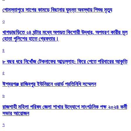
গোমস্তাপুরে সাপের কামড়ে বিছানায় ঘুমন্ত অবস্থায় শিশুর মৃত্যু
৩
খাগড়াছড়িতে ২৪ ঘন্টার মধ্যে অপহৃত কিশোরী উদ্ধার, অপহরণ কারীর মূল
হোতা পুলিশের হাতে গ্রেফতার।
৪
৮ বছর ধরে নিখোঁজ টেকনাফের আব্দুল্লাহ: ফিরে পেতে পরিবারের আকুতি
৫
ঈশ্বরগঞ্জ রাজিবপুর ইউনিয়নে ওয়ার্ড প্রতিনিধি সম্মেলন
৬
রাজশাহী মহিলা পরিষদ জেলা শাখার উদ্যোগে সাংগঠনিক পক্ষ ২০২৪ কর্মী
সভার আয়োজন
৭