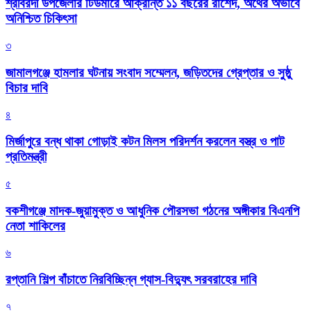
শ্রীবরদী উপজেলার টিউমারে আক্রান্ত ১১ বছরের রাশেদ, অর্থের অভাবে
অনিশ্চিত চিকিৎসা
৩
জামালগঞ্জে হামলার ঘটনায় সংবাদ সম্মেলন, জড়িতদের গ্রেপ্তার ও সুষ্ঠু
বিচার দাবি
৪
মির্জাপুরে বন্ধ থাকা গোড়াই কটন মিলস পরিদর্শন করলেন বস্ত্র ও পাট
প্রতিমন্ত্রী
৫
বকশীগঞ্জে মাদক-জুয়ামুক্ত ও আধুনিক পৌরসভা গঠনের অঙ্গীকার বিএনপি
নেতা শাকিলের
৬
রপ্তানি শিল্প বাঁচাতে নিরবিচ্ছিন্ন গ্যাস-বিদ্যুৎ সরবরাহের দাবি
৭