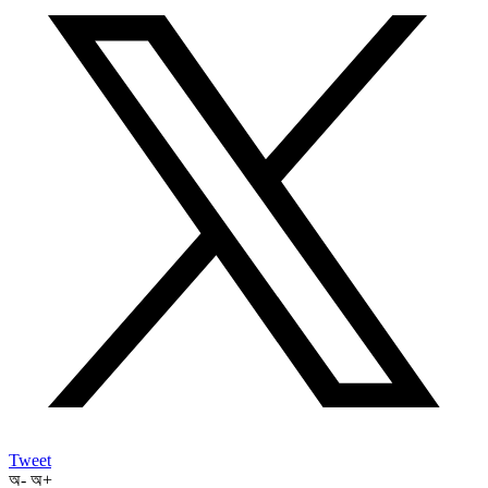
Tweet
অ-
অ+