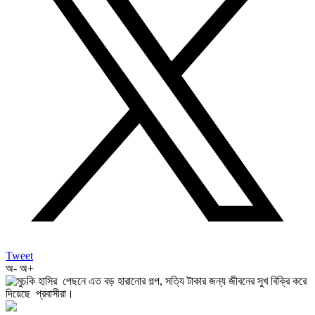
Tweet
অ-
অ+