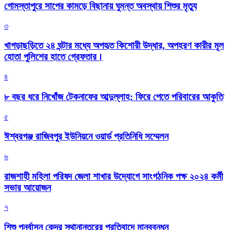
গোমস্তাপুরে সাপের কামড়ে বিছানায় ঘুমন্ত অবস্থায় শিশুর মৃত্যু
৩
খাগড়াছড়িতে ২৪ ঘন্টার মধ্যে অপহৃত কিশোরী উদ্ধার, অপহরণ কারীর মূল
হোতা পুলিশের হাতে গ্রেফতার।
৪
৮ বছর ধরে নিখোঁজ টেকনাফের আব্দুল্লাহ: ফিরে পেতে পরিবারের আকুতি
৫
ঈশ্বরগঞ্জ রাজিবপুর ইউনিয়নে ওয়ার্ড প্রতিনিধি সম্মেলন
৬
রাজশাহী মহিলা পরিষদ জেলা শাখার উদ্যোগে সাংগঠনিক পক্ষ ২০২৪ কর্মী
সভার আয়োজন
৭
শিশু পুনর্বাসন কেন্দ্র স্থানান্তরের প্রতিবাদে মানববন্ধন