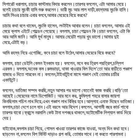
সিগারেট ধরালাম, চাচায় কাস্টমার বিদায় করলেন।তারপর বললেন, এটা আমার মেয়ে।
বলেই চাচায় মুচকী হাসি শুরু করলেন। ভারী মুচ আর লাল দাড়ী,রহস্যময় মুচকি হাসি।
আমি সিওর চাচায় এবার বলবে,আমার মেয়েরে বিয়ে করবে?
চাচায় কথা বলে থামেন, মুচকি হাসেন, লংটাইম আবার বলেন। চাচা বললেন, আমার এই
মেয়ে ক্লাস এইটে গোল্ডেন পেয়েছে। বললাম, চাচা গোল্ডেন কি।চাচা বললেন, এটা কি
আর আমি জানি। আমি মুর্খ মানুষ। আমার মেয়েটা পড়ায় খুব ভালো।আমার দুই
মেয়ে,এটাই বড়।
আমি রহস্য নিয়ে এগোচ্ছি, কবে চাচা বলে উঠেন,আমার মেয়েরে বিয়ে করবে?
বললাম, চাচা ডেইলি কেমন ইনকাম হয়। বললেন, মনে কর ত্রিশ পয়ত্রিশ,চল্লিশ
এরকম। বললাম,অনেক কম।রুমভাড়া, থাকা খাওয়ার বিল দিলে’তো আর বাড়ীতে পঞ্চাশ
হাজার ও দিতে পারবেন না। বললেন,টাইনাটুইনা মাসে পঞ্চাশ দেই তোমার চাচীর
একাউন্টে।
বললেন, ভাতিজা সম্পদ করছি,নতুন আসার পর ভালো বেতনেই কাজ করছি।বাড়ি’তো
আছেই।মেয়েদের নামে ডিপোজিট। আর মনে কর, কুৃমিল্লা শহরে বাসার জায়গা
কিনছিলাম পচিশ লাখ দিয়ে,এখন পঞ্চাশ লাখ বিক্রি হবে।আল্লাহ এনাফ দিছেন ভাতিজা।
বললাম,চাচা দেশে চলে যান।এই বয়সে আর বিদেশ।বললেন, আগামী বছর কার্ড পাবো
তারপর যাবো।ফ্রান্সে নরমালি কেউ টানা দশবছর থাকলে,অটোমেটিক লিগ্যাল কার্ড দিয়ে
দেয়।
যাইহোক,বললাম চাচা গিয়ে, গোসল খাওয়া তারপর কাজে যাওয়া, অন্য দিন কথা হবে।
ছাড়লেন না,বললেন বিশ মিনিট দাড়াও গল্প করি, তোমার সাথে।না করতে পারলামনা।