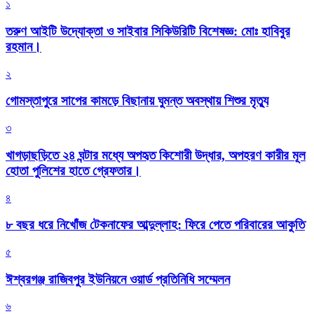
১
তরুণ আইটি উদ্যোক্তা ও সাইবার সিকিউরিটি বিশেষজ্ঞ: মোঃ হাবিবুর
রহমান।
২
গোমস্তাপুরে সাপের কামড়ে বিছানায় ঘুমন্ত অবস্থায় শিশুর মৃত্যু
৩
খাগড়াছড়িতে ২৪ ঘন্টার মধ্যে অপহৃত কিশোরী উদ্ধার, অপহরণ কারীর মূল
হোতা পুলিশের হাতে গ্রেফতার।
৪
৮ বছর ধরে নিখোঁজ টেকনাফের আব্দুল্লাহ: ফিরে পেতে পরিবারের আকুতি
৫
ঈশ্বরগঞ্জ রাজিবপুর ইউনিয়নে ওয়ার্ড প্রতিনিধি সম্মেলন
৬