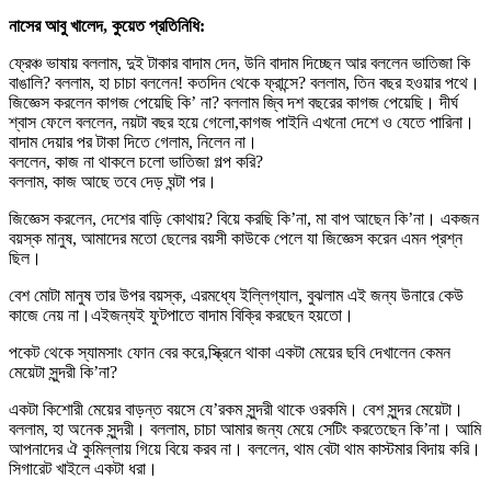
নাসের আবু খালেদ, কুয়েত প্রতিনিধি:
ফ্রেঞ্চ ভাষায় বললাম, দুই টাকার বাদাম দেন, উনি বাদাম দিচ্ছেন আর বললেন ভাতিজা কি
বাঙালি? বললাম, হা চাচা বললেন! কতদিন থেকে ফ্রান্সে? বললাম, তিন বছর হওয়ার পথে।
জিজ্ঞেস করলেন কাগজ পেয়েছি কি’ না? বললাম জ্বি দশ বছরের কাগজ পেয়েছি। দীর্ঘ
শ্বাস ফেলে বললেন, নয়টা বছর হয়ে গেলো,কাগজ পাইনি এখনো দেশে ও যেতে পারিনা।
বাদাম দেয়ার পর টাকা দিতে গেলাম, নিলেন না।
বললেন, কাজ না থাকলে চলো ভাতিজা গল্প করি?
বললাম, কাজ আছে তবে দেড় ঘন্টা পর।
জিজ্ঞেস করলেন, দেশের বাড়ি কোথায়? বিয়ে করছি কি’না, মা বাপ আছেন কি’না। একজন
বয়স্ক মানুষ, আমাদের মতো ছেলের বয়সী কাউকে পেলে যা জিজ্ঞেস করেন এমন প্রশ্ন
ছিল।
বেশ মোটা মানুষ তার উপর বয়স্ক, এরমধ্যে ইল্লিগ্যাল, বুঝলাম এই জন্য উনারে কেউ
কাজে নেয় না।এইজন্যই ফুটপাতে বাদাম বিক্রি করছেন হয়তো।
পকেট থেকে স্যামসাং ফোন বের করে,স্ক্রিনে থাকা একটা মেয়ের ছবি দেখালেন কেমন
মেয়েটা সুন্দরী কি’না?
একটা কিশোরী মেয়ের বাড়ন্ত বয়সে যে’রকম সুন্দরী থাকে ওরকমি। বেশ সুন্দর মেয়েটা।
বললাম, হা অনেক সুন্দরী। বললাম, চাচা আমার জন্য মেয়ে সেটিং করতেছেন কি’না। আমি
আপনাদের ঐ কুমিল্লায় গিয়ে বিয়ে করব না। বললেন, থাম বেটা থাম কাস্টমার বিদায় করি।
সিগারেট খাইলে একটা ধরা।