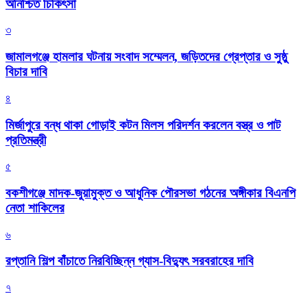
অনিশ্চিত চিকিৎসা
৩
জামালগঞ্জে হামলার ঘটনায় সংবাদ সম্মেলন, জড়িতদের গ্রেপ্তার ও সুষ্ঠু
বিচার দাবি
৪
মির্জাপুরে বন্ধ থাকা গোড়াই কটন মিলস পরিদর্শন করলেন বস্ত্র ও পাট
প্রতিমন্ত্রী
৫
বকশীগঞ্জে মাদক-জুয়ামুক্ত ও আধুনিক পৌরসভা গঠনের অঙ্গীকার বিএনপি
নেতা শাকিলের
৬
রপ্তানি শিল্প বাঁচাতে নিরবিচ্ছিন্ন গ্যাস-বিদ্যুৎ সরবরাহের দাবি
৭