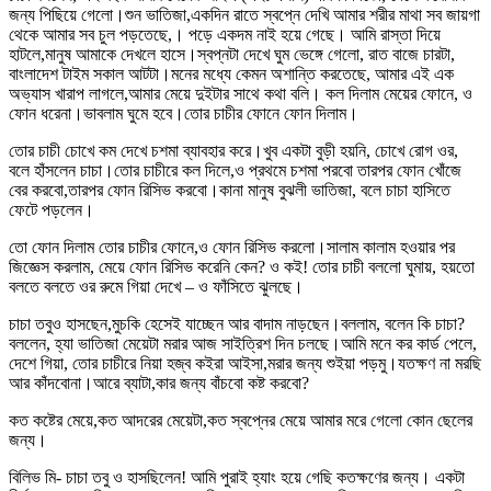
জন্য পিছিয়ে গেলো।শুন ভাতিজা,একদিন রাতে স্বপ্নে দেখি আমার শরীর মাথা সব জায়গা
থেকে আমার সব চুল পড়তেছে,। পড়ে একদম নাই হয়ে গেছে। আমি রাস্তা দিয়ে
হাটলে,মানুষ আমাকে দেখলে হাসে।স্বপ্নটা দেখে ঘুম ভেঙ্গে গেলো, রাত বাজে চারটা,
বাংলাদেশ টাইম সকাল আটটা।মনের মধ্যে কেমন অশান্তি করতেছে, আমার এই এক
অভ্যাস খারাপ লাগলে,আমার মেয়ে দুইটার সাথে কথা বলি। কল দিলাম মেয়ের ফোনে, ও
ফোন ধরেনা।ভাবলাম ঘুমে হবে।তোর চাচীর ফোনে ফোন দিলাম।
তোর চাচী চোখে কম দেখে চশমা ব্যাবহার করে।খুব একটা বুড়ী হয়নি, চোখে রোগ ওর,
বলে হাঁসলেন চাচা।তোর চাচীরে কল দিলে,ও প্রথমে চশমা পরবো তারপর ফোন খোঁজে
বের করবো,তারপর ফোন রিসিভ করবো।কানা মানুষ বুঝলী ভাতিজা, বলে চাচা হাসিতে
ফেটে পড়লেন।
তো ফোন দিলাম তোর চাচীর ফোনে,ও ফোন রিসিভ করলো।সালাম কালাম হওয়ার পর
জিজ্ঞেস করলাম, মেয়ে ফোন রিসিভ করেনি কেন? ও কই! তোর চাচী বললো ঘুমায়, হয়তো
বলতে বলতে ওর রুমে গিয়া দেখে – ও ফাঁসিতে ঝুলছে।
চাচা তবুও হাসছেন,মুচকি হেসেই যাচ্ছেন আর বাদাম নাড়ছেন।বললাম, বলেন কি চাচা?
বললেন, হ্যা ভাতিজা মেয়েটা মরার আজ সাইত্রিশ দিন চলছে।আমি মনে কর কার্ড পেলে,
দেশে গিয়া, তোর চাচীরে নিয়া হজ্ব কইরা আইসা,মরার জন্য শুইয়া পড়মু।যতক্ষণ না মরছি
আর কাঁদবোনা।আরে ব্যাটা,কার জন্য বাঁচবো কষ্ট করবো?
কত কষ্টের মেয়ে,কত আদরের মেয়েটা,কত স্বপ্নের মেয়ে আমার মরে গেলো কোন ছেলের
জন্য।
বিলিভ মি- চাচা তবু ও হাসছিলেন! আমি পুরাই হ্যাং হয়ে গেছি কতক্ষণের জন্য। একটা